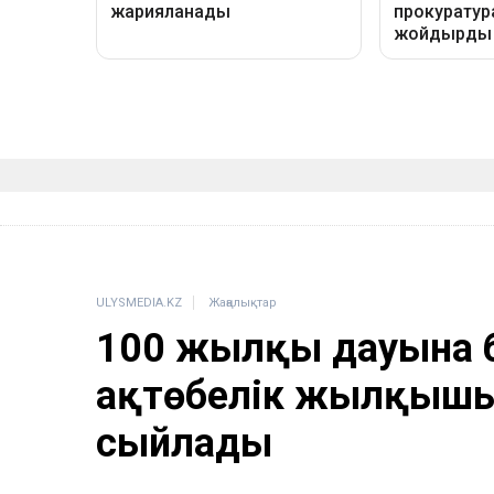
ULYSMEDIA.KZ
Жаңалықтар
100 жылқы дауына б
ақтөбелік жылқышығ
сыйлады