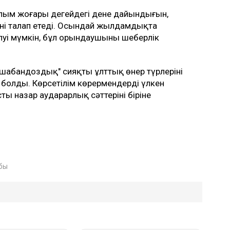
ым жоғары деңгейдегі дене дайындығын,
ені талап етеді. Осындай жылдамдықта
елуі мүмкін, бұл орындаушының шеберлік
, "шабандоздық" сияқты ұлттық өнер түрлерінің
 болды. Көрсетілім көрермендердің үлкен
 назар аударарлық сәттерінің біріне
абы