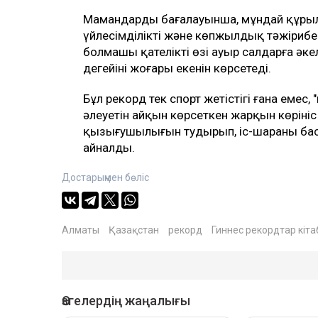
Мамандардың бағалауынша, мұндай құрыл
үйлесімділікті және көпжылдық тәжіриб
болмашы қателіктің өзі ауыр салдарға әк
деңгейінің жоғары екенін көрсетеді.
Бұл рекорд тек спорт жетістігі ғана емес
әлеуетін айқын көрсеткен жарқын көрініс
қызығушылығын тудырып, іс-шараның басты
айналды.
Достарыңмен бөліс
Алматы
Қазақстан
рекорд
Гиннес рекордтар кіт