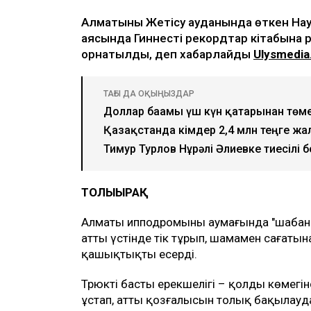
Алматының Жетісу ауданында өткен На
аясында Гиннестің рекордтар кітабына 
орнатылды, деп хабарлайды
Ulysmedia
ТАҒЫ ДА ОҚЫҢЫЗДАР
Доллар бағамы үш күн қатарынан төм
Қазақстанда кімдер 2,4 млн теңге жа
Тимур Турлов Нұрәлі Әлиевке тиесілі
ТОЛЫҒЫРАҚ
Алматы ипподромының аумағында "шабан
аттың үстінде тік тұрып, шамамен саға
қашықтықты еңсерді.
Трюктің басты ерекшелігі – қолдың көмегі
ұстап, аттың қозғалысын толық бақылауда ұ