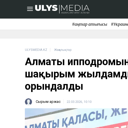
#қаңтар қақтығысы
#Украин
ULYSMEDIA.KZ
Жаңалықтар
Алматы ипподромынд
шақырым жылдамды
орындалды
Сырым Қаржас
22.03.2026, 10:10