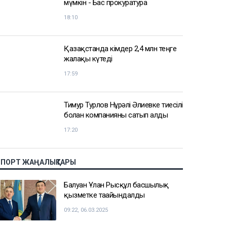
мүмкін - Бас прокуратура
18:10
Қазақстанда кімдер 2,4 млн теңге
жалақы күтеді
17:59
Тимур Турлов Нұрәлі Әлиевке тиесілі
болған компанияны сатып алды
17:20
СПОРТ ЖАҢАЛЫҚТАРЫ
Балуан Ұлан Рысқұл басшылық
қызметке тағайындалды
09:22, 06.03.2025