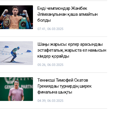
Енді чемпиондар Жәнібек
Әлімханұлынан қаша алмайтын
болды
07:41, 06.03.2025
Шаңғы жарысы: ерлер арасындағы
эстафеталық жарыста ел намысын
кімдер қорғайды
05:26, 06.03.2025
Теннисші Тимофей Скатов
Грекиядағы турнирдің ширек
финалына шықты
04:39, 06.03.2025