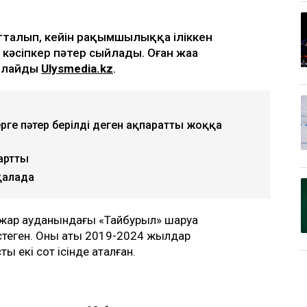
тталып, кейін рақымшылыққа іліккен
әсіпкер пәтер сыйлады. Оған жаңа
арлайды
Ulysmedia.kz
.
ерге пәтер берілді деген ақпаратты жоққа
артты
қалада
лжар ауданындағы «Тайбурыл» шаруа
еген. Оның аты 2019-2024 жылдар
 екі сот ісінде аталған.