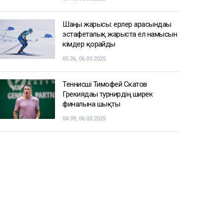
Шаңғы жарысы: ерлер арасындағы
эстафеталық жарыста ел намысын
кімдер қорғайды
05:26, 06.03.2025
Теннисші Тимофей Скатов
Грекиядағы турнирдің ширек
финалына шықты
04:39, 06.03.2025