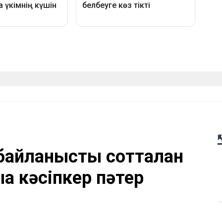
Қ
айланысты сотталған
а кәсіпкер пәтер