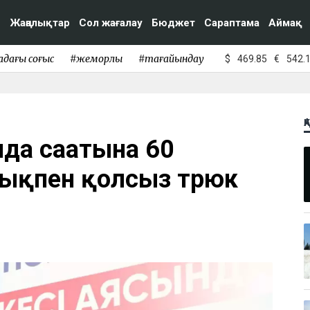
Жаңалықтар
Сол жағалау
Бюджет
Сараптама
Аймақ
адағы соғыс
#жемқорлық
#тағайындау
$
469.85
€
542.
Қ
а сағатына 60
қпен қолсыз трюк