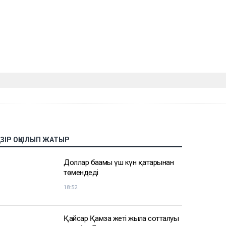
АЗІР ОҚЫЛЫП ЖАТЫР
Доллар бағамы үш күн қатарынан
төмендеді
18:52
Қайсар Қамза жеті жылға сотталуы