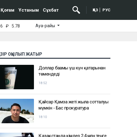
Қоғам
Ұстаным
Сұхбат
ҚАЗ
РУС
Ауа-райы
16
₽
5.78
АЗІР ОҚЫЛЫП ЖАТЫР
Доллар бағамы үш күн қатарынан
төмендеді
18:52
Қайсар Қамза жеті жылға сотталуы
мүмкін - Бас прокуратура
18:10
Қазақстанда кімдер 2,4 млн теңге