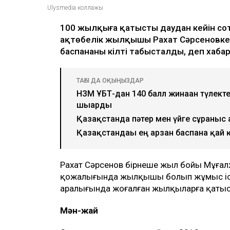
Ulysmedia коллажы
100 жылқыға қатысты даудан кейін со
ақтөбелік жылқышы Рахат Сәрсеновке к
баспананың кілті табысталды, деп хаб
ТАҒЫ ДА ОҚЫҢЫЗДАР
НЗМ ҰБТ-дан 140 балл жинаған түлект
шығарды
Қазақстанда пәтер мен үйге сұраныс 
Қазақстандағы ең арзан баспана қай 
Рахат Сәрсенов бірнеше жыл бойы Мұға
қожалығында жылқышы болып жұмыс іст
аралығында жоғалған жылқыларға қатысты
Мән-жай