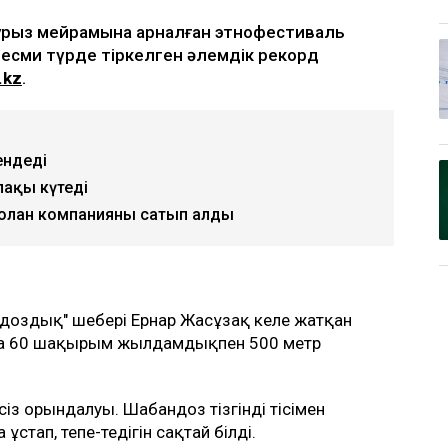
урыз мейрамына арналған этнофестиваль
ресми түрде тіркелген әлемдік рекорд
.kz
.
ендеді
лақы күтеді
 болған компанияны сатып алды
доздық" шебері Ернар Жасұзақ келе жатқан
тына 60 шақырым жылдамдықпен 500 метр
нсіз орындалуы. Шабандоз тізгінді тісімен
стап, тепе-теңдігін сақтай білді.