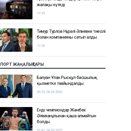
жалақы күтеді
17:59
Тимур Турлов Нұрәлі Әлиевке тиесілі
болған компанияны сатып алды
17:20
СПОРТ ЖАҢАЛЫҚТАРЫ
Балуан Ұлан Рысқұл басшылық
қызметке тағайындалды
09:22, 06.03.2025
Енді чемпиондар Жәнібек
Әлімханұлынан қаша алмайтын
болды
07:41, 06.03.2025