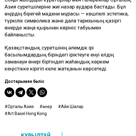
Азия суретшілеріне жиі назар аудара бастады. Бұл
өңірдің бірегей мәдени мұрасы — көшпелі эстетика,
түркілік символика және дала тарихының қазіргі
өнерде жаңа қырынан көрініс табуымен
байланысты.
Қазақстандық суретшінің әлемдік ірі
басылымдардың біріндегі іріктеуге енуі елдің
заманауи өнері біртіндеп жаһандық көркем
кеңістікке кірігіп келе жатқанын көрсетеді.
Достарыңмен бөліс
Орталық Азия
өнер
Айя Шалқар
Art Basel Hong Kong