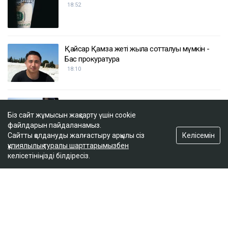
18:52
Қайсар Қамза жеті жылға сотталуы мүмкін -
Бас прокуратура
18:10
Қазақстанда кімдер 2,4 млн теңге жалақы
күтеді
Біз сайт жұмысын жақсарту үшін cookie
17:59
файлдарын пайдаланамыз.
Келісемін
Сайтты қолдануды жалғастыру арқылы сіз
құпиялылық туралы шарттарымызбен
келісетініңізді білдіресіз.
Тимур Турлов Нұрәлі Әлиевке тиесілі болған
компанияны сатып алды
17:20
ULYSMEDIA.KZ
Жаңалықтар