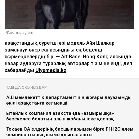
Фото: instagram
Қазақстандық суретші әрі модель Айя Шалкар
заманауи өнер саласындағы ең беделді
жәрмеңкелердің бірі — Art Basel Hong Kong аясында
назар аударуға тұрарлық авторлар тізіміне енді, деп
хабарлайды
Ulysmedia.kz
.
ТАҒЫ ДА ОҚЫҢЫЗДАР
АҚШ мемлекеттік департаментінің жоғары лауазымды
өкілі Қазақстанға келмекші
Қытайлық компания Қазақстанда «Қазмырышқа»
бәсекелес болатын алып жобаны іске қоспақ
Тоқаев ОА елдерінің басшыларымен бірге F1H2O әлем
чемпионатының шымылдығын ашты