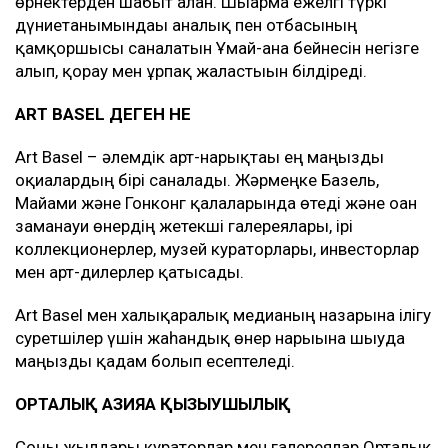
өрнектерден шабыт алған. Шығарма ежелгі түркі
дүниетанымындағы аналық пен отбасының
қамқоршысы саналатын Ұмай-ана бейнесін негізге
алып, қорғау мен ұрпақ жалғастығын білдіреді.
ART BASEL ДЕГЕН НЕ
Art Basel – әлемдік арт-нарықтағы ең маңызды
оқиғалардың бірі саналады. Жәрмеңке Базель,
Майами және Гонконг қалаларында өтеді және оған
заманауи өнердің жетекші галереялары, ірі
коллекционерлер, музей кураторлары, инвесторлар
мен арт-дилерлер қатысады.
Art Basel мен халықаралық медианың назарына ілігу
суретшілер үшін жаһандық өнер нарығына шығуда
маңызды қадам болып есептеледі.
ОРТАЛЫҚ АЗИЯҒА ҚЫЗЫҒУШЫЛЫҚ
Соңғы жылдары кураторлар мен галереялар Орталық