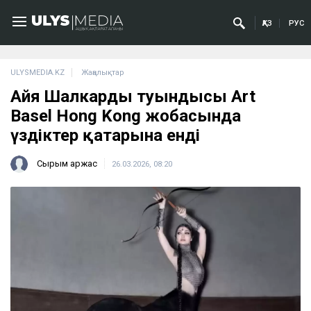
ҚАЗ
РУС
ULYSMEDIA.KZ
Жаңалықтар
Айя Шалкардың туындысы Art
Basel Hong Kong жобасында
үздіктер қатарына енді
Сырым Қаржас
26.03.2026, 08:20