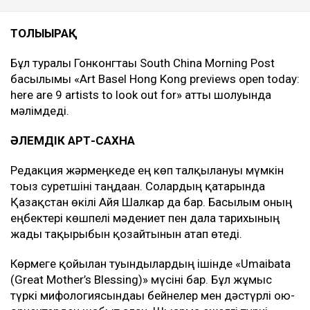
ТОЛЫҒЫРАҚ
Бұл туралы Гонконгтағы South China Morning Post
басылымы «Art Basel Hong Kong previews open today:
here are 9 artists to look out for» атты шолуында
мәлімдеді.
ӘЛЕМДІК АРТ-САХНА
Редакция жәрмеңкеде ең көп талқылануы мүмкін
тоғыз суретшіні таңдаған. Солардың қатарында
Қазақстан өкілі Айя Шалкар да бар. Басылым оның
еңбектері көшпелі мәдениет пен дала тарихының
жады тақырыбын қозғайтынын атап өтеді.
Көрмеге қойылған туындылардың ішінде «Umaibata
(Great Mother’s Blessing)» мүсіні бар. Бұл жұмыс
түркі мифологиясындағы бейнелер мен дәстүрлі ою-