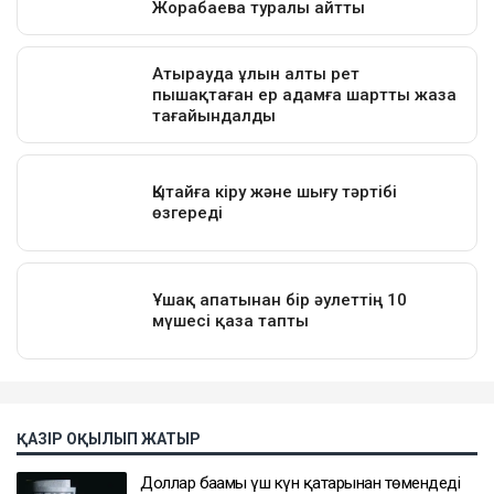
ҚАЗІР ОҚЫЛЫП ЖАТЫР
Доллар бағамы үш күн қатарынан төмендеді