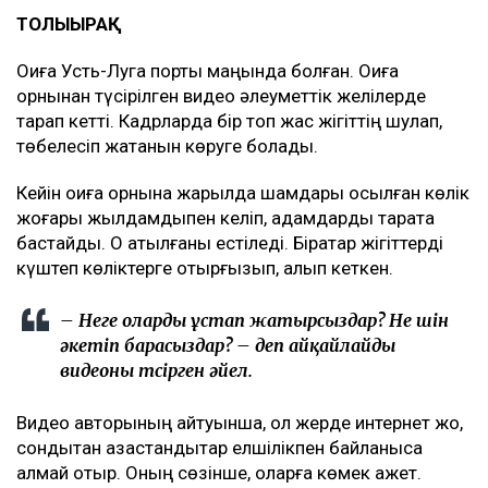
ТОЛЫҒЫРАҚ
Оқиға Усть-Луга порты маңында болған. Оқиға
орнынан түсірілген видео әлеуметтік желілерде
тарап кетті. Кадрларда бір топ жас жігіттің шулап,
төбелесіп жатқанын көруге болады.
Кейін оқиға орнына жарқылдақ шамдары қосылған көлік
жоғары жылдамдықпен келіп, адамдарды тарата
бастайды. Оқ атылғаны естіледі. Бірқатар жігіттерді
күштеп көліктерге отырғызып, алып кеткен.
– Неге оларды ұстап жатырсыздар? Не үшін
әкетіп барасыздар? – деп айқайлайды
видеоны түсірген әйел.
Видео авторының айтуынша, ол жерде интернет жоқ,
сондықтан қазақстандықтар елшілікпен байланыса
алмай отыр. Оның сөзінше, оларға көмек қажет.