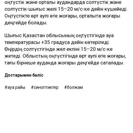
Батыста да аптап басылмайды
Ақтөбе облысында күндіз ауа температурасы +35…
+38 градус болады. Өңірдің батысы мен
солтүстігінде аздаған жаңбыр жауып, найзағай
ойнайды. Күндіз кей жерлерде жел 15–18 м/с-ке
дейін күшейеді. Ақтөбеде +36…+38 градус болжанып
отыр. Облыстың басым бөлігінде өрт қаупі өте
жоғары.
Маңғыстау облысында негізгі қолайсыз құбылыс -
қатты жел. Күндіз облыстың батысы, оңтүстігі және
орталығында жел екпіні 15–20 м/с-ке дейін жетеді.
Солтүстік-шығыс пен орталықта өрт қаупі өте жоғары,
ал Ақтауда жоғары деңгейде болады.
Солтүстікте шаңды дауыл болуы мүмкін
Солтүстік Қазақстан облысында ауа райы күрделі