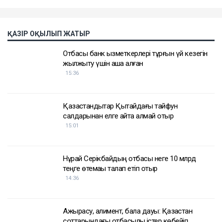
қаупі жоғары.
Елдің орталығында да ыстық болады
Ақмола облысында күндіз +35…+38 градус күтіледі.
Батыс пен солтүстікте жел 15–20 м/с-ке дейін
күшейеді. Көкшетауда +36…+38 градус болады.
Өңірдің батысында өрт қаупі өте жоғары,
орталығында жоғары деңгейде сақталады.
Астанада 10 тамызда қатты ыстық болады. Күндіз
ауа температурасы +35 градусқа дейін көтеріледі.
Абай облысында +35…+38 градус күтіледі. Батыс,
оңтүстік және орталық аудандарда солтүстік және
солтүстік-шығыс желі 15–20 м/с-ке дейін күшейеді.
Оңтүстікте өрт қаупі өте жоғары, орталықта жоғары
деңгейде болады.
Шығыс Қазақстан облысының оңтүстігінде ауа