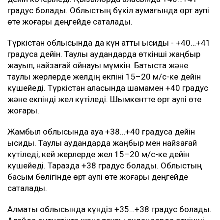
15:36
Қазақстандықтар Қытайдағы тайфун
салдарынан елге қайта алмай отыр
15:01
Нұрай Серікбайдың отбасы неге 10 млрд
теңге өтемақы талап етіп отыр
14:36
Ажырасу, алимент, бала дауы: Қазақстан
соттарындағы отбасылық істер көбейіп
барады
14:14
ULYSMEDIA.KZ
Жаңалықтар