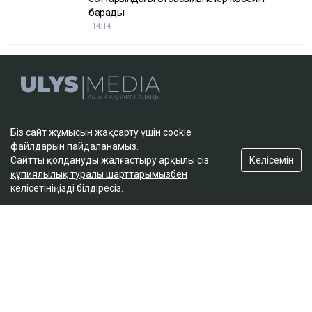
температурасы +35 градусқа дейін көтеріледі.
Өңірдің солтүстігінде жел екпіні 15–20 м/с-ке
жетеді. Облыстың оңтүстігінде өрт қаупі өте жоғары,
тағы бірнеше ауданда жоғары деңгейде сақталады.
Достарыңмен бөліс
ауа райы
синоптиктер
болжам
Біз сайт жұмысын жақсарту үшін cookie
файлдарын пайдаланамыз.
Келісемін
Сайтты қолдануды жалғастыру арқылы сіз
құпиялылық туралы шарттарымызбен
келісетініңізді білдіресіз.