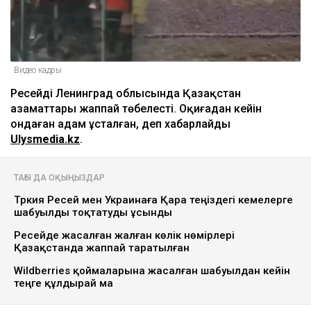
Видео кадры
Ресейдің Ленинград облысында Қазақстан
азаматтары жаппай төбелесті. Оқиғадан кейін
ондаған адам ұсталған, деп хабарлайды
Ulysmedia.kz
.
ТАҒЫ ДА ОҚЫҢЫЗДАР
Түркия Ресей мен Украинаға Қара теңіздегі кемелерге
шабуылды тоқтатуды ұсынды
Ресейде жасалған жалған көлік нөмірлері
Қазақстанда жаппай таратылған
Wildberries қоймаларына жасалған шабуылдан кейін
теңге құлдырай ма