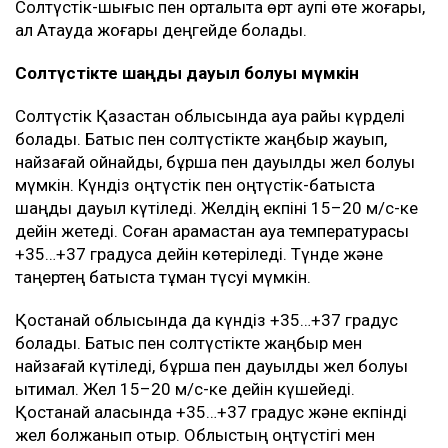
таулы жерлерде желдің екпіні 15–20 м/с-ке дейін
күшейеді. Түркістан қаласында шамамен +40 градус
және екпінді жел күтіледі. Шымкентте өрт қаупі өте
жоғары.
Жамбыл облысында ауа +38…+40 градусқа дейін
ысиды. Таулы аудандарда жаңбыр мен найзағай
күтіледі, кей жерлерде жел 15–20 м/с-ке дейін
күшейеді. Таразда +38 градус болады. Облыстың
басым бөлігінде өрт қаупі өте жоғары деңгейде
сақталады.
Алматы облысында күндіз +35…+38 градус болады.
Алайда оңтүстікте және таулы аудандарда өткінші
жаңбыр жауып, найзағай ойнайды. Кешке қарай
таулы жерлерде ауа райы күрт нашарлап, нөсер
жаңбыр, бұршақ және дауылды жел күтіледі. Өңірдің
батысы мен солтүстігінде өрт қаупі өте жоғары.
Алматыда күндіз шамамен +35 градус, Қонаевта