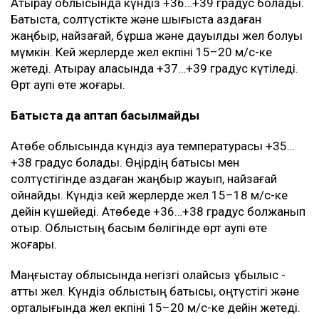
ТАҒЫ ДА ОҚЫҢЫЗДАР
Қазақстанда үш күн бойы аптап ыстық болады
Алматы мен Астана тұрғындарына ескерту жасалды
Қазақстанның бірнеше өңірінде +43 градусқа дейін
аптап ыстық болады
Мән-жайы
Ең жоғары температура Қызылорда облысында
күтіледі. Күндіз ауа температурасы +40…+43 градусқа
дейін көтеріледі. Қызылорда қаласында +40…+41
градус болады. Облыстың бүкіл аумағында өрт қаупі
өте жоғары деңгейде сақталады.
Түркістан облысында да күн қатты ысиды - +40…+41
градусқа дейін. Таулы аудандарда өткінші жаңбыр
жауып, найзағай ойнауы мүмкін. Батыста және