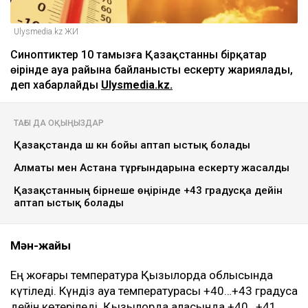
ҚАЗІР ОҚЫЛЫП ЖАТЫР
Отбасы банк қызметкерлері тұрғын үй кезегін
жылжыту үшін ақша алған