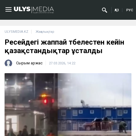
ҚАЗ
РУС
ULYSMEDIA.KZ
Жаңалықтар
Ресейдегі жаппай төбелестен кейін
қазақстандықтар ұсталды
Сырым Қаржас
27.03.2026, 14:22