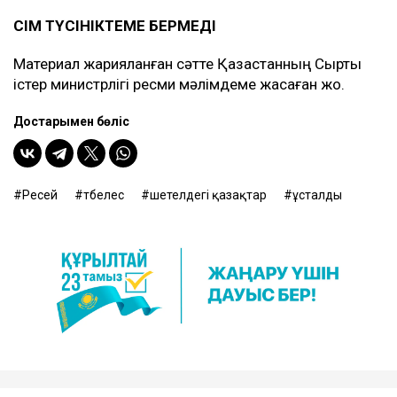
СІМ ТҮСІНІКТЕМЕ БЕРМЕДІ
Материал жарияланған сәтте Қазақстанның Сыртқы
істер министрлігі ресми мәлімдеме жасаған жоқ.
Достарыңмен бөліс
Ресей
төбелес
шетелдегі қазақтар
ұсталды