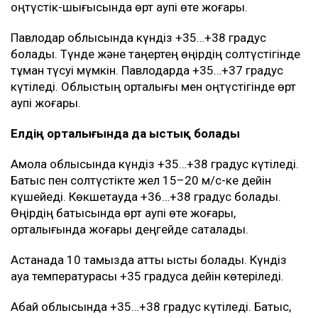
+35…+37 градус болады. Іле Алатауында, соның
ішінде Алматының Медеу және Бостандық
аудандарының таулы бөліктерінде найзағай
күтіледі. Кешке нөсер жаңбыр, бұршақ және
дауылды жел болуы мүмкін.
Батыс Қазақстан облысының батысы, солтүстігі
және шығысында жаңбыр жауып, найзағай
ойнайды. Күндіз бұршақ пен дауылды жел болуы
ықтимал. Солтүстік және солтүстік-шығыс желі кей
жерлерде 15–20 м/с-ке дейін күшейеді. Облыстың
басым бөлігінде өрт қаупі өте жоғары.
Атырау облысында күндіз +36…+39 градус болады.
Батыста, солтүстікте және шығыста аздаған
жаңбыр, найзағай, бұршақ және дауылды жел болуы
мүмкін. Кей жерлерде жел екпіні 15–20 м/с-ке
жетеді. Атырау қаласында +37…+39 градус күтіледі.
Өрт қаупі өте жоғары.