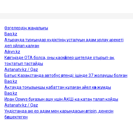
болады. Батыс пен солтүстікте жаңбыр жауып,
найзағай ойнайды, бұршақ пен дауылды жел болуы
мүмкін. Күндіз оңтүстік пен оңтүстік-батыста
шаңды дауыл күтіледі. Желдің екпіні 15–20 м/с-ке
дейін жетеді. Соған қарамастан ауа температурасы
+35…+37 градусқа дейін көтеріледі. Түнде және
таңертең батыста тұман түсуі мүмкін.
Қостанай облысында да күндіз +35…+37 градус
болады. Батыс пен солтүстікте жаңбыр мен
найзағай күтіледі, бұршақ пен дауылды жел болуы
ықтимал. Жел 15–20 м/с-ке дейін күшейеді.
Қостанай қаласында +35…+37 градус және екпінді
жел болжанып отыр. Облыстың оңтүстігі мен
оңтүстік-шығысында өрт қаупі өте жоғары.
Павлодар облысында күндіз +35…+38 градус
болады. Түнде және таңертең өңірдің солтүстігінде
тұман түсуі мүмкін. Павлодарда +35…+37 градус
күтіледі. Облыстың орталығы мен оңтүстігінде өрт