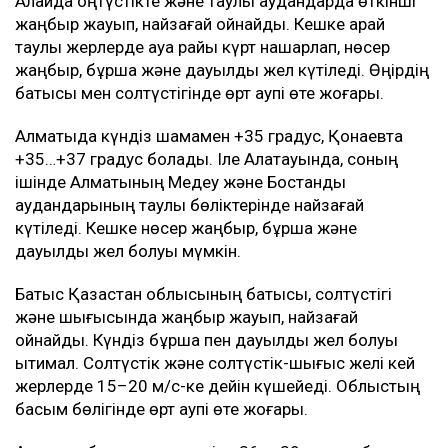
Қазақстанда 10 тамызда 43
градусқа дейін күн ысиды
Ulysmedia
09.08.2026, 16:14
Ulysmedia.kz ЖИ
Синоптиктер 10 тамызға Қазақстанның бірқатар
өңірінде ауа райына байланысты ескерту жариялады,
деп хабарлайды
Ulysmedia.kz.