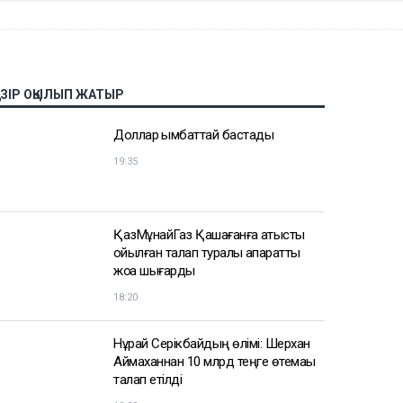
АЗІР ОҚЫЛЫП ЖАТЫР