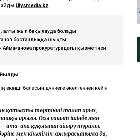
ық Бишімбаевтың анасы өзіне қатысты 25
талап арыз бергенін мәлімдеді. Оның
дің отбасы кейінгі екі жылда өзіне қарсы
рлайды
Ulysmedia.kz
.
, алты жыл бақылауда болады
жанов бостандыққа шықты