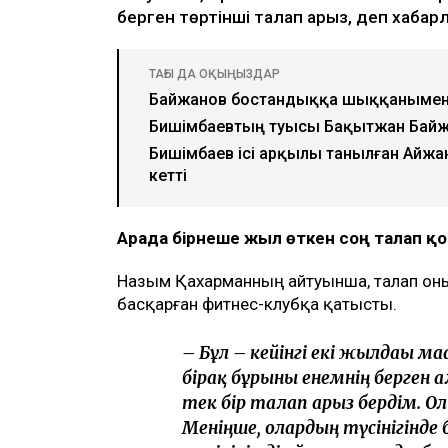
Ulysmedia коллажы
Назым Қахарман бұрынғы күйеуі Қуанд
млн теңгеге жуық сома өндіру туралы 
айтуынша, бұл – сотталған экс-министр
берген төртінші талап арыз, деп хаба
ТАҒЫ ДА ОҚЫҢЫЗДАР
Байжанов бостандыққа шыққанымен
Бишімбаевтың туысы Бақытжан Бай