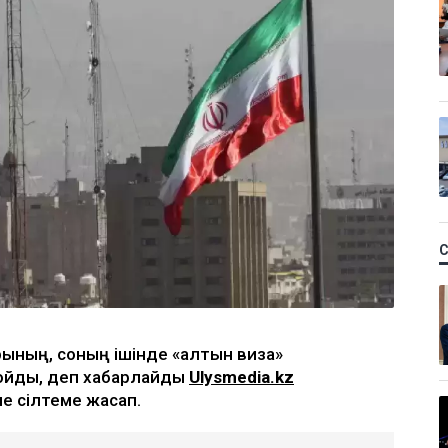
арының, соның ішінде «алтын виза»
жойды, деп хабарлайды
Ulysmedia.kz
не сілтеме жасап.