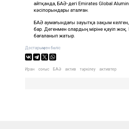
айтқанда, БАӘ-дегі Emirates Global Alumi
кәсіпорындары аталған.
БАӘ аумағындағы зауытқа зақым келген
бар. Дегенмен олардың өміріне қауіп жоқ.
бағаланып жатыр.
Достарыңмен бөліс
Иран
соғыс
БАӘ
актив
тәркілеу
активтер