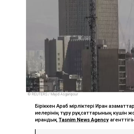
© REUTERS / Majid Asgaripour
Біріккен Араб Әмірліктері Иран азаматт
иелерінің тұру рұқсаттарының күшін 
ирандық
Tasnim News Agency
агенттігі