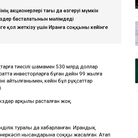
інің акционерлері тағы да өзгеруі мүмкін
өздер басталатынын мәлімдеді
мге қол жеткізу үшін Иранға соққыны кейінге
қтарға тиесілі шамамен 530 млрд доллар
паратта инвесторларға бұған дейін 99 жылға
тіні айтылғанымен, кейін бұл рұқсаттар
.
ккөздер арқылы расталған жоқ.
нділік туралы да хабарланған. Ирандық
 өнеркәсіп нысандарына соққы жасалған. Атап