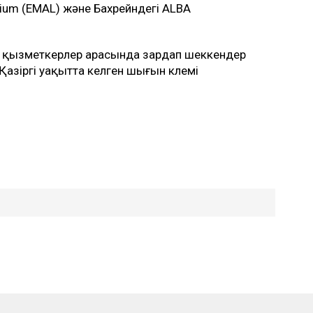
nium (EMAL) және Бахрейндегі ALBA
, қызметкерлер арасында зардап шеккендер
 Қазіргі уақытта келген шығын көлемі