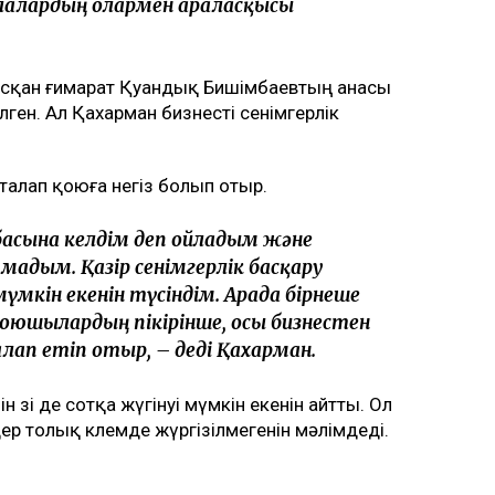
н Аймағанова прокуратурадағы қызметінен
қойылды
 екінші баласын дүниеге әкелгеннен кейін
маған қатысты төртінші талап арыз,
алғашқы арызы. Осы уақыт ішінде мен
л – ата-ана құқығынан айыру туралы.
бәріне мен кінәлімін: ажырасқаныма да,
алалардың олармен араласқысы
ласқан ғимарат Қуандық Бишімбаевтың анасы
ен. Ал Қахарман бизнесті сенімгерлік