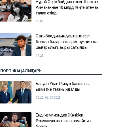
Нұрай Серікбайдың өлімі: Шерхан
Аймаханнан 10 млрд теңге өтемақы
талап етілді
18:03
Сатыбалдының ұлына тиесілі
болған базар алты рет аукционға
шығарылып, ақыры сатылды
17:25
СПОРТ ЖАҢАЛЫҚТАРЫ
Балуан Ұлан Рысқұл басшылық
қызметке тағайындалды
09:22, 06.03.2025
Енді чемпиондар Жәнібек
Әлімханұлынан қаша алмайтын
болды