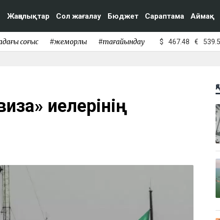
Жаңалықтар
Сол жағалау
Бюджет
Сараптама
Аймақ
адағы соғыс
#жемқорлық
#тағайындау
$
467.48
€
539.
Қ
виза» иелерінің