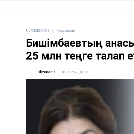
ULYSMEDIA.KZ
Жаңалықтар
Бишімбаевтың анас