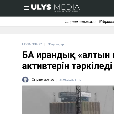
#қаңтар қақтығысы
#Украин
ULYSMEDIA.KZ
Жаңалықтар
БАӘ ирандық «алтын 
активтерін тәркіледі
Сырым Қаржас
31.03.2026, 11:17