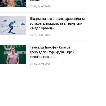
07:41, 06.03.2025
Шаңғы жарысы: ерлер арасындағы
эстафеталық жарыста ел намысын
кімдер қорғайды
05:26, 06.03.2025
Теннисші Тимофей Скатов
Грекиядағы турнирдің ширек
финалына шықты
04:39, 06.03.2025