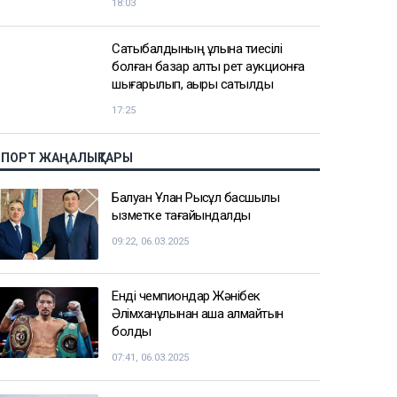
Доллар қымбаттай бастады
19:35
ҚазМұнайГаз Қашағанға қатысты
қойылған талап туралы ақпаратты
жоққа шығарды
18:20
Нұрай Серікбайдың өлімі: Шерхан
Аймаханнан 10 млрд теңге өтемақы
талап етілді
18:03
Сатыбалдының ұлына тиесілі
болған базар алты рет аукционға
шығарылып, ақыры сатылды
17:25