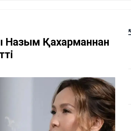
Қ
ы Назым Қахарманнан