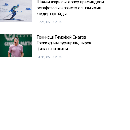
СПОРТ ЖАҢАЛЫҚТАРЫ
Балуан Ұлан Рысқұл басшылық
қызметке тағайындалды
09:22, 06.03.2025
Енді чемпиондар Жәнібек
Әлімханұлынан қаша алмайтын
болды
07:41, 06.03.2025
Шаңғы жарысы: ерлер арасындағы
эстафеталық жарыста ел намысын
кімдер қорғайды
05:26, 06.03.2025
Теннисші Тимофей Скатов