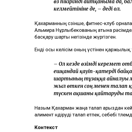
Бишімбаев ісі арқылы танылған Айжа
кетті
Арада бірнеше жыл өткен соң талап 
Назым Қахарманның айтуынша, талап оның
басқарған фитнес-клубқа қатысты.
– Бұл – кейінгі екі жылдағы 
бірақ бұрынғы енемнің берген 
тек бір талап арыз бердім. О
Меніңше, олардың түсінігінде 
өз пікірімді айтқаныма да, б
келмейтініне де, – деді ол.
Қахарманның сөзінше, фитнес-клуб орна
Альмира Нұрлыбекованың атына рәсімделг
басқару шарты негізінде жүргізген.