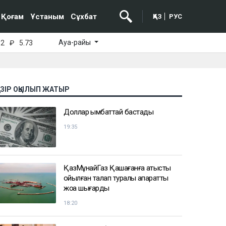
Қоғам
Ұстаным
Сұхбат
ҚАЗ
РУС
Ауа-райы
52
₽
5.73
АЗІР ОҚЫЛЫП ЖАТЫР
Доллар қымбаттай бастады
19:35
ҚазМұнайГаз Қашағанға қатысты
қойылған талап туралы ақпаратты
жоққа шығарды
18:20