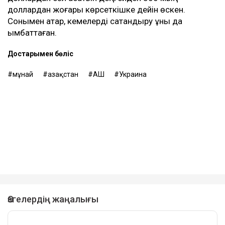
доллардан жоғары көрсеткішке дейін өскен.
Сонымен қатар, кемелерді сақтандыру құны да
қымбаттаған.
Достарыңмен бөліс
мұнай
Қазақстан
АҚШ
Украина