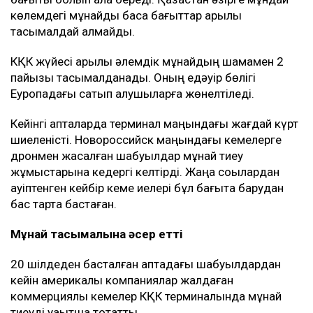
көлемдегі мұнайды басқа бағыттар арқылы
тасымалдай алмайды.
КҚК жүйесі арқылы әлемдік мұнайдың шамамен 2
пайызы тасымалданады. Оның едәуір бөлігі
Еуропадағы сатып алушыларға жөнелтіледі.
Кейінгі апталарда терминал маңындағы жағдай күрт
шиеленісті. Новороссийск маңындағы кемелерге
дронмен жасалған шабуылдар мұнай тиеу
жұмыстарына кедергі келтірді. Жаңа соққылардан
қауіптенген кейбір кеме иелері бұл бағытқа барудан
бас тарта бастаған.
Мұнай тасымалына әсер етті
20 шілдеден басталған аптадағы шабуылдардан
кейін америкалық компаниялар жалдаған
коммерциялық кемелер КҚК терминалында мұнай
тиеуді уақытша тоқтатты.