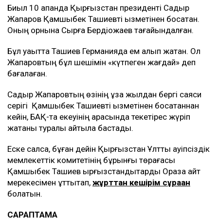
Биыл 10 ақпанда Қырғызстан президенті Садыр
Жапаров Қамшыбек Ташиевті қызметінен босатқан.
Оның орнына Сырғақ Бердіқожаев тағайындалған.
Бұл уақытта Ташиев Германияда ем алып жатқан. Ол
Жапаровтың бұл шешімін «күтпеген жағдай» деп
бағалаған.
Садыр Жапаровтың өзінің ұзақ жылдан бергі саяси
серігі Қамшыбек Ташиевті қызметінен босатқаннан
кейін, БАҚ-та екеуінің арасында текетірес жүріп
жатқаны туралы айтыла бастады.
Еске салсақ, бұған дейін Қырғызстан Ұлттық қауіпсіздік
мемлекеттік комитетінің бұрынғы төрағасы
Қамшыбек Ташиев қырғызстандықтарды Ораза айт
мерекесімен құттықтап,
жұрттан кешірім сұраған
болатын.
САРАПТАМА