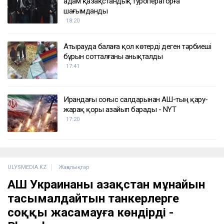
адам қазақстандық туроператорға
шағымданды
18:20
Атырауда балаға қол көтерді деген тәрбиеші
бұрын сотталғаны анықталды
17:41
Ирандағы соғыс салдарынан АҚШ-тың қару-
жарақ қоры азайып барады - NYT
17:20
ULYSMEDIA.KZ
Жаңалықтар
АҚШ Украинаны Қазақстан мұнайын
тасымалдайтын танкерлерге
соққы жасамауға көндірді -