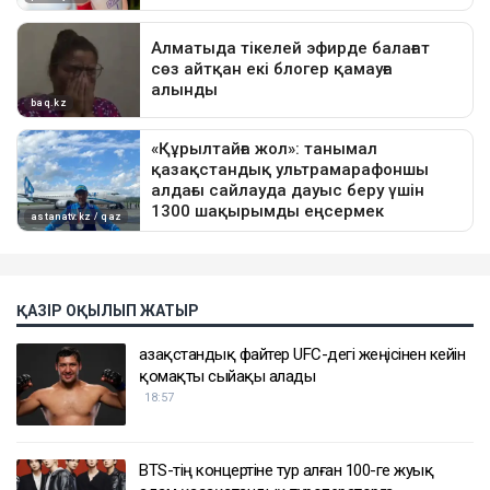
ҚАЗІР ОҚЫЛЫП ЖАТЫР
Қазақстандық файтер UFC-дегі жеңісінен кейін
қомақты сыйақы алады
18:57
BTS-тің концертіне тур алған 100-ге жуық