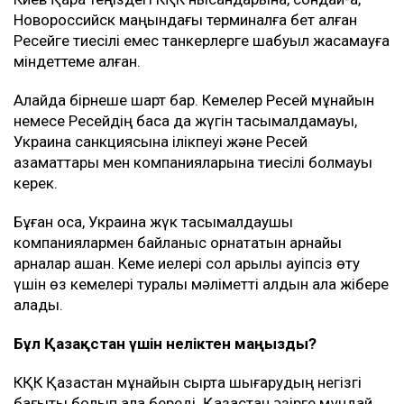
Новороссийск маңындағы терминалға бет алған
Ресейге тиесілі емес танкерлерге шабуыл жасамауға
міндеттеме алған.
Алайда бірнеше шарт бар. Кемелер Ресей мұнайын
немесе Ресейдің басқа да жүгін тасымалдамауы,
Украина санкциясына ілікпеуі және Ресей
азаматтары мен компанияларына тиесілі болмауы
керек.
Бұған қоса, Украина жүк тасымалдаушы
компаниялармен байланыс орнататын арнайы
арналар ашқан. Кеме иелері сол арқылы қауіпсіз өту
үшін өз кемелері туралы мәліметті алдын ала жібере
алады.
Бұл Қазақстан үшін неліктен маңызды?
КҚК Қазақстан мұнайын сыртқа шығарудың негізгі
бағыты болып қала береді. Қазақстан әзірге мұндай