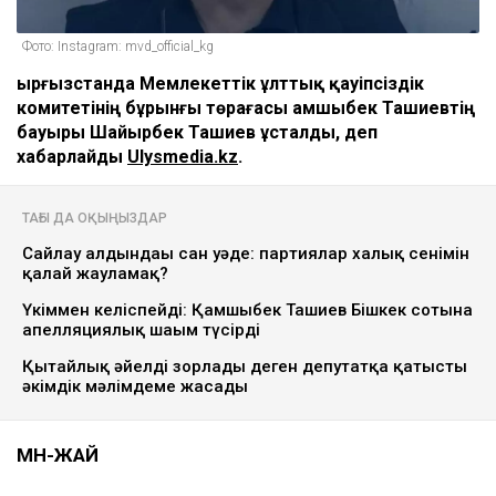
Фото: Instagram: mvd_official_kg
Қырғызстанда Мемлекеттік ұлттық қауіпсіздік
комитетінің бұрынғы төрағасы Қамшыбек Ташиевтің
бауыры Шайырбек Ташиев ұсталды, деп
хабарлайды
Ulysmedia.kz
.
ТАҒЫ ДА ОҚЫҢЫЗДАР
Сайлау алдындағы сан уәде: партиялар халық сенімін
қалай жауламақ?
Үкіммен келіспейді: Қамшыбек Ташиев Бішкек сотына
апелляциялық шағым түсірді
Қытайлық әйелді зорлады деген депутатқа қатысты
әкімдік мәлімдеме жасады
МӘН-ЖАЙ