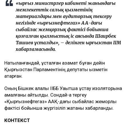
«Қырғыз министрлер кабинеті жанындағы
мемлекеттік салық қызметінің
материалдары мен аудиторлық тексеру
негізінде «Қырғызнефтегаз» ААҚ-дағы
сыбайлас жемқорлық фактісі бойынша
қозғалған қылмыстық іс аясында Шаирбек
Ташиев ұсталды», – делінген Қырғызстан ІІМ
хабарламасында.
Нақтыланғандай, ұсталған азамат бұған дейін
Қырғызстан Парламентінің депутаты қызметін
атқарған.
Оның Бішкек қалалық ІІББ Уақытша ұстау изоляторына
қамалғаны айтылды. Сондай-ақ тергеу
«Қырғызнефтегаз» ААҚ-дағы сыбайлас жемқорлық
фактісі бойынша жүргізіліп жатқаны хабарланды.
КОНТЕКСТ