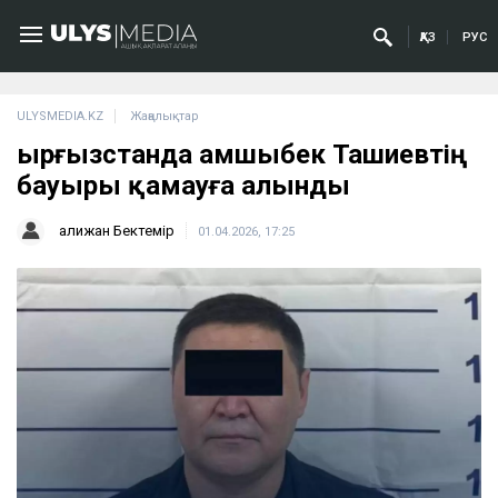
ҚАЗ
РУС
ULYSMEDIA.KZ
Жаңалықтар
Қырғызстанда Қамшыбек Ташиевтің
бауыры қамауға алынды
Қалижан Бектемір
01.04.2026, 17:25