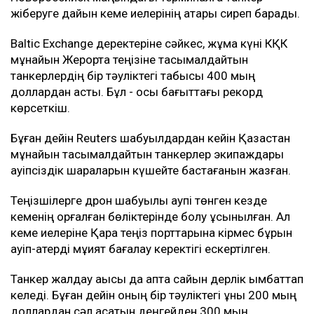
жіберуге дайын кеме иелерінің қатары сиреп барады.
Baltic Exchange деректеріне сәйкес, жұма күні КҚК
мұнайын Жерорта теңізіне тасымалдайтын
танкерлердің бір тәуліктегі табысы 400 мың
доллардан асты. Бұл - осы бағыттағы рекорд
көрсеткіш.
Бұған дейін Reuters шабуылдардан кейін Қазақстан
мұнайын тасымалдайтын танкерлер экипаждары
қауіпсіздік шараларын күшейте бастағанын жазған.
Теңізшілерге дрон шабуылы қаупі төнген кезде
кеменің қорғалған бөліктерінде болу ұсынылған. Ал
кеме иелеріне Қара теңіз порттарына кірмес бұрын
қауіп-қатерді мұқият бағалау керектігі ескертілген.
Танкер жалдау ақысы да апта сайын дерлік қымбаттап
келеді. Бұған дейін оның бір тәуліктегі құны 200 мың
доллардан сәл асатын деңгейден 300 мың