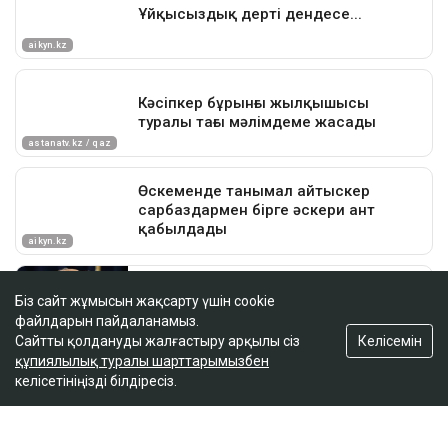
Біз сайт жұмысын жақсарту үшін cookie
файлдарын пайдаланамыз.
Келісемін
Сайтты қолдануды жалғастыру арқылы сіз
құпиялылық туралы шарттарымызбен
келісетініңізді білдіресіз.