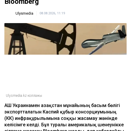
Bloomberg
Ulysmedia
08.08.2026, 11:19
Ulysmedia.kz коллажы
АҚШ Украинамен Қазақстан мұнайының басым бөлігі
экспортталатын Каспий құбыр консорциумының
(КҚК) инфрақұрылымына соққы жасамау жөнінде
келісімге келді. Бұл туралы америкалық шенеунікке