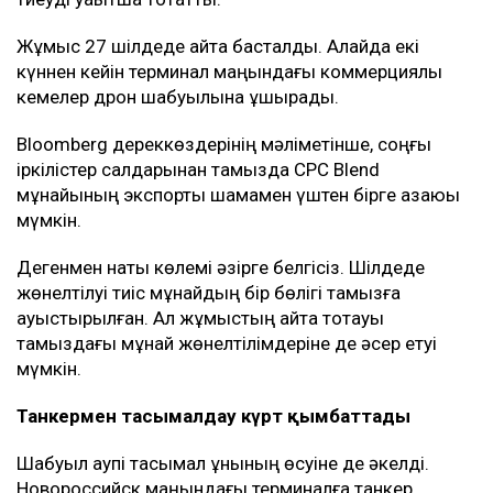
Жұмыс 27 шілдеде қайта басталды. Алайда екі
күннен кейін терминал маңындағы коммерциялық
кемелер дрон шабуылына ұшырады.
Bloomberg дереккөздерінің мәліметінше, соңғы
іркілістер салдарынан тамызда CPC Blend
мұнайының экспорты шамамен үштен бірге азаюы
мүмкін.
Дегенмен нақты көлемі әзірге белгісіз. Шілдеде
жөнелтілуі тиіс мұнайдың бір бөлігі тамызға
ауыстырылған. Ал жұмыстың қайта тоқтауы
тамыздағы мұнай жөнелтілімдеріне де әсер етуі
мүмкін.
Танкермен тасымалдау күрт қымбаттады
Шабуыл қаупі тасымал құнының өсуіне де әкелді.
Новороссийск маңындағы терминалға танкер