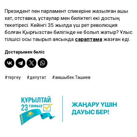
Президент пен парламент спикеріне жазылған ашық
хат, отставка, ұстаулар мен биліктегі екі достың
текетіресі. Кейінгі 35 жылда үш рет революция
болған Қырғызстан билігінде не болып жатыр? Ұлыс
тілшісі осы тақырып аясында
сараптама
жазған еді.
Достарыңмен бөліс
тергеу
депутат
Қамшыбек Ташиев