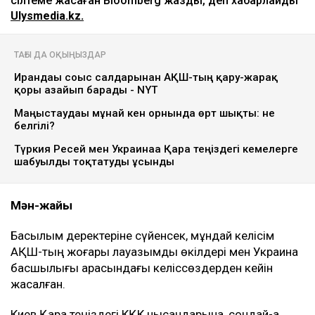
сілтеме жасаған Bloomberg жазды, деп хабарлайды
Ulysmedia.kz.
ТАҒЫ ДА ОҚЫҢЫЗДАР
Ирандағы соғыс салдарынан АҚШ-тың қару-жарақ
қоры азайып барады - NYT
Маңғыстаудағы мұнай кен орнында өрт шықты: не
белгілі?
Түркия Ресей мен Украинаға Қара теңіздегі кемелерге
шабуылды тоқтатуды ұсынды
Мән-жайы
Басылым деректеріне сүйенсек, мұндай келісім
АҚШ-тың жоғары лауазымды өкілдері мен Украина
басшылығы арасындағы келіссөздерден кейін
жасалған.
Киев Қара теңіздегі КҚК нысандарына, сондай-ақ,