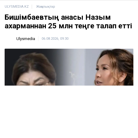
ULYSMEDIA.KZ
Жаңалықтар
Бишімбаевтың анасы Назым
Қахарманнан 25 млн теңге талап етті
Ulysmedia
06.08.2026, 09:30