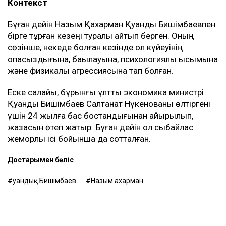
Контекст
Бұған дейін Назым Қахарман Қуандық Бишімбаевпен
бірге тұрған кезеңі туралы айтып берген. Оның
сөзінше, некеде болған кезінде ол күйеуінің
опасыздығына, бақылауына, психологиялық қысымына
және физикалық агрессиясына тап болған.
Еске салайық, бұрынғы ұлттық экономика министрі
Қуандық Бишімбаев Салтанат Нүкенованы өлтіргені
үшін 24 жылға бас бостандығынан айырылып,
жазасын өтеп жатыр. Бұған дейін ол сыбайлас
жемқорлық ісі бойынша да сотталған.
Достарыңмен бөліс
Қуандық Бишімбаев
Назым Қахарман