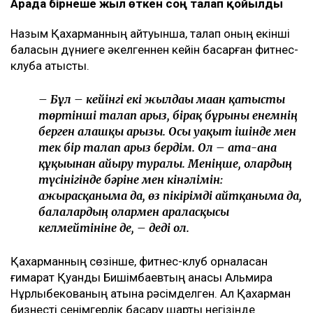
Арада бірнеше жыл өткен соң талап қойылды
Назым Қахарманның айтуынша, талап оның екінші
баласын дүниеге әкелгеннен кейін басқарған фитнес-
клубқа қатысты.
– Бұл – кейінгі екі жылдағы маған қатысты
төртінші талап арыз, бірақ бұрынғы енемнің
берген алғашқы арызы. Осы уақыт ішінде мен
тек бір талап арыз бердім. Ол – ата-ана
құқығынан айыру туралы. Меніңше, олардың
түсінігінде бәріне мен кінәлімін:
ажырасқаныма да, өз пікірімді айтқаныма да,
балалардың олармен араласқысы
келмейтініне де, – деді ол.
Қахарманның сөзінше, фитнес-клуб орналасқан
ғимарат Қуандық Бишімбаевтың анасы Альмира
Нұрлыбекованың атына рәсімделген. Ал Қахарман
бизнесті сенімгерлік басқару шарты негізінде