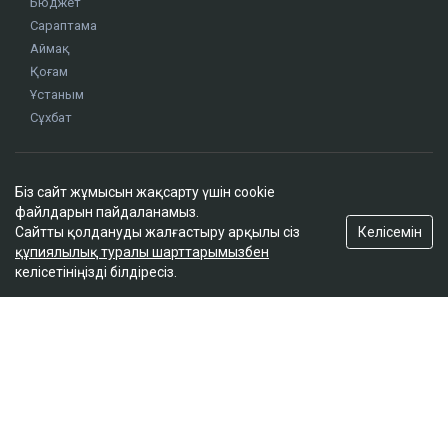
Бюджет
Сараптама
Аймақ
Қоғам
Ұстаным
Сұхбат
Редакция
Біз сайт жұмысын жақсарту үшін cookie
Жоба туралы
файлдарын пайдаланамыз.
Сайт ережелері
Келісемін
Сайтты қолдануды жалғастыру арқылы сіз
Сайттағы жарнама
құпиялылық туралы шарттарымызбен
келісетініңізді білдіресіз.
Байланыс
Редакциялық саясат
Біз әлеуметтік желілерде
Google News-ке жазылу