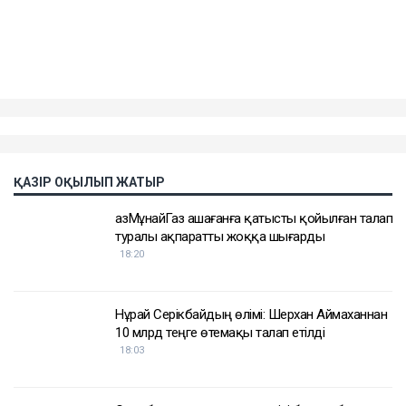
ҚАЗІР ОҚЫЛЫП ЖАТЫР
ҚазМұнайГаз Қашағанға қатысты қойылған талап
туралы ақпаратты жоққа шығарды
18:20
Нұрай Серікбайдың өлімі: Шерхан Аймаханнан
10 млрд теңге өтемақы талап етілді
18:03