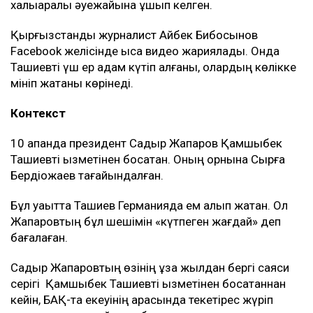
халықаралық әуежайына ұшып келген.
Қырғызстандық журналист Айбек Бибосынов
Facebook желісінде қысқа видео жариялады. Онда
Ташиевті үш ер адам күтіп алғаны, олардың көлікке
мініп жатқаны көрінеді.
Контекст
10 ақпанда президент Садыр Жапаров Қамшыбек
Ташиевті қызметінен босатқан. Оның орнына Сырғақ
Бердіқожаев тағайындалған.
Бұл уақытта Ташиев Германияда ем алып жатқан. Ол
Жапаровтың бұл шешімін «күтпеген жағдай» деп
бағалаған.
Садыр Жапаровтың өзінің ұзақ жылдан бергі саяси
серігі Қамшыбек Ташиевті қызметінен босатқаннан
кейін, БАҚ-та екеуінің арасында текетірес жүріп