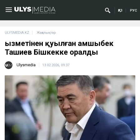
ҚАЗ
РУС
ULYSMEDIA.KZ
Жаңалықтар
Қызметінен қуылған Қамшыбек
Ташиев Бішкекке оралды
Ulysmedia
13.02.2026, 09:37