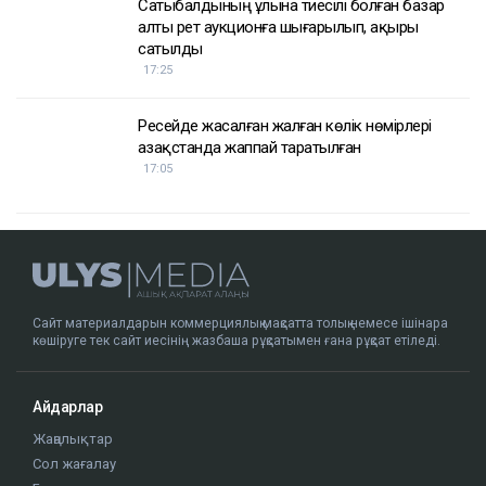
Сатыбалдының ұлына тиесілі болған базар
алты рет аукционға шығарылып, ақыры
сатылды
17:25
Ресейде жасалған жалған көлік нөмірлері
Қазақстанда жаппай таратылған
17:05
Сайт материалдарын коммерциялық мақсатта толық немесе ішінара
көшіруге тек сайт иесінің жазбаша рұқсатымен ғана рұқсат етіледі.
Айдарлар
Жаңалықтар
Сол жағалау