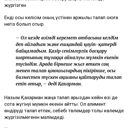
жүргізген.
Енді осы келісім оның үстінен қаржылық талап қоюға
негіз болып отыр.
– Ол кезде өзімді керемет отбасына келдім
деп ойладым және ешқандай қауіп-қатерді
байқамадым. Қазір сенімгерлік басқару
шартының тұзаққа айналуы мүмкін екенін
түсіндім. Арада бірнеше жыл өткен соң
менен талап қоюшылардың пікірінше, осы
бизнестен түскен ақшаны қайтаруды талап
етіп отыр, – деді Қахарман.
Назым Қахарман жаңа талап арыздан кейін өзі де
сотқа жүгінуі мүмкін екенін айтты. Ол алимент
өндіруді талап етпек, себебі төлемдер толық көлемде
жүргізілмегенін мәлімдеді.