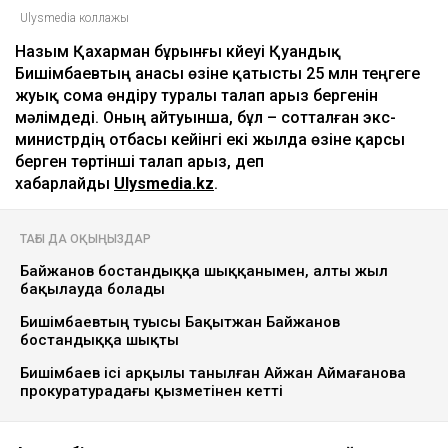
Ulysmedia коллажы
Назым Қахарман бұрынғы күйеуі Қуандық
Бишімбаевтың анасы өзіне қатысты 25 млн теңгеге
жуық сома өндіру туралы талап арыз бергенін
мәлімдеді. Оның айтуынша, бұл – сотталған экс-
министрдің отбасы кейінгі екі жылда өзіне қарсы
берген төртінші талап арыз, деп
хабарлайды
Ulysmedia.kz
.
ТАҒЫ ДА ОҚЫҢЫЗДАР
Байжанов бостандыққа шыққанымен, алты жыл
бақылауда болады
Бишімбаевтың туысы Бақытжан Байжанов
бостандыққа шықты
Бишімбаев ісі арқылы танылған Айжан Аймағанова
прокуратурадағы қызметінен кетті