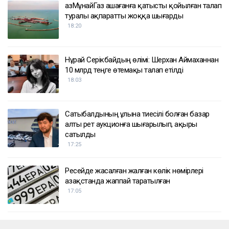
ҚазМұнайГаз Қашағанға қатысты қойылған талап
туралы ақпаратты жоққа шығарды
18:20
Нұрай Серікбайдың өлімі: Шерхан Аймаханнан
10 млрд теңге өтемақы талап етілді
18:03
Сатыбалдының ұлына тиесілі болған базар
алты рет аукционға шығарылып, ақыры
сатылды
17:25
Ресейде жасалған жалған көлік нөмірлері
Қазақстанда жаппай таратылған
17:05