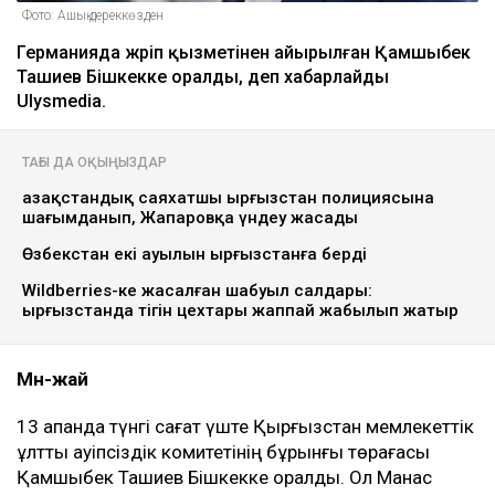
Фото: Ашық дереккөзден
Германияда жүріп қызметінен айырылған Қамшыбек
Ташиев Бішкекке оралды, деп хабарлайды
Ulysmedia.
ТАҒЫ ДА ОҚЫҢЫЗДАР
Қазақстандық саяхатшы Қырғызстан полициясына
шағымданып, Жапаровқа үндеу жасады
Өзбекстан екі ауылын Қырғызстанға берді
Wildberries-ке жасалған шабуыл салдары:
Қырғызстанда тігін цехтары жаппай жабылып жатыр
Мән-жай
13 ақпанда түнгі сағат үште Қырғызстан мемлекеттік
ұлттық қауіпсіздік комитетінің бұрынғы төрағасы
Қамшыбек Ташиев Бішкекке оралды. Ол Манас