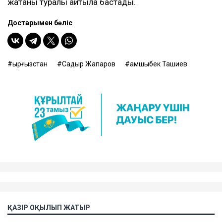
жатқаны туралы айтыла бастады.
Достарыңмен бөліс
Қырғызстан
Садыр Жапаров
Қамшыбек Ташиев
ҚАЗІР ОҚЫЛЫП ЖАТЫР