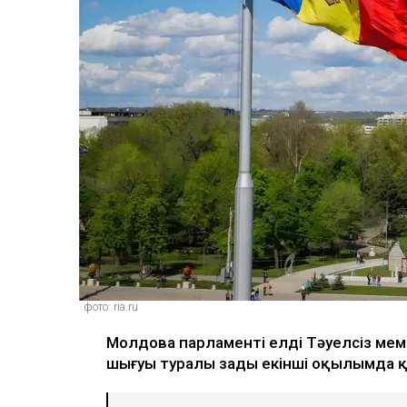
фото: ria.ru
Молдова парламенті елдің Тәуелсіз м
шығуы туралы заңды екінші оқылымда