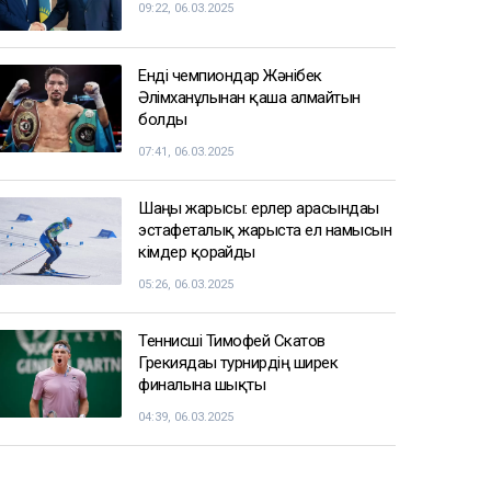
ФИФА басшысы Инфантино
көңілдесі болуы мүмкін әйелге
қомақты ақша төледі деп
айыпталды
16:40
СПОРТ ЖАҢАЛЫҚТАРЫ
Балуан Ұлан Рысқұл басшылық
қызметке тағайындалды
09:22, 06.03.2025
Енді чемпиондар Жәнібек
Әлімханұлынан қаша алмайтын
болды
07:41, 06.03.2025