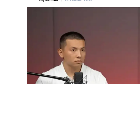
ULYSMEDIA.KZ
Жаңалықтар
«Заңда бір жыл күту
жазылмаған»: марқұ
алғаш рет үн қатты
Ulysmedia
07.08.2026, 13:50