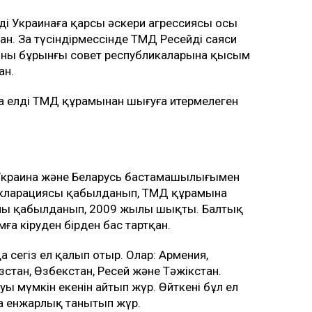
дің Украинаға қарсы әскери агрессиясы осы
. Заң түсіндірмессінде ТМД Ресейдің саяси
 оны бұрынғы совет республикаларына қысым
ан.
а елді ТМД құрамынан шығуға итермелеген
Украина және Беларусь бастамашылығымен
екларациясы қабылданып, ТМД құрамына
 жылы қабылданып, 2009 жылы шықты. Балтық
ға кіруден бірден бас тартқан.
 сегіз ел қалып отыр. Олар: Армения,
стан, Өзбекстан, Ресей және Тәжікстан.
 мүмкін екенін айтып жүр. Өйткені бұл ел
а енжарлық танытып жүр.