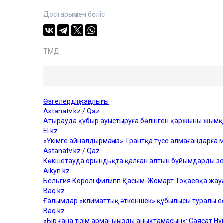
Достарыңмен бөліс
ТМД