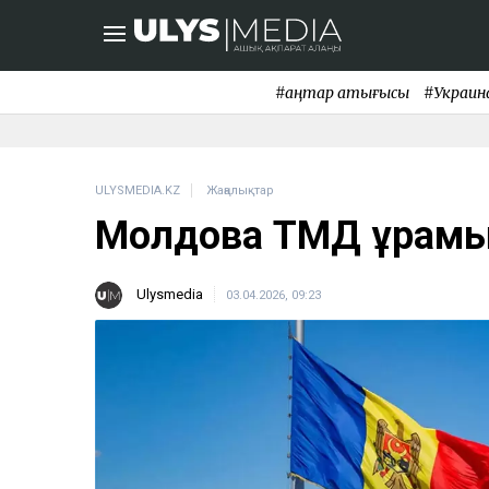
#қаңтар қақтығысы
#Украин
ULYSMEDIA.KZ
Жаңалықтар
Молдова ТМД құрамы
Ulysmedia
03.04.2026, 09:23