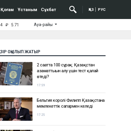
Қоғам
Ұстаным
Сұхбат
ҚАЗ
РУС
Ауа-райы
64
₽
5.71
АЗІР ОҚЫЛЫП ЖАТЫР
2 сағатта 100 сұрақ: Қазақстан
азаматтығын алу үшін тест қалай
өтеді?
17:59
Бельгия королі Филипп Қазақстанға
мемлекеттік сапармен келеді
17:25