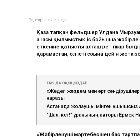
Видеодан алынған кадр
Қаза тапқан фельдшер Ұлдана Мырзуанн
анасы қылмыстық іс бойынша жәбірлен
еткеніне қатысты алғаш рет пікір білд
қарамастан, ол істі соңына дейін жеткі