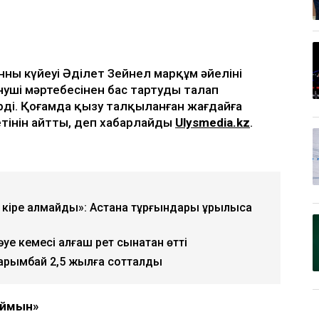
ың күйеуі Әділет Зейнел марқұм әйелінің
уші мәртебесінен бас тартуды талап
ірді. Қоғамда қызу талқыланған жағдайға
зетінін айтты, деп хабарлайды
Ulysmedia.kz
.