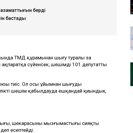
ь азаматтығын берді
ін бастады
рысында ТМД құрамынан шығу туралы заң
ақпаратқа сүйенсек, шешімді 101 депутаттың
қоюы тиіс. Ол осы ұйымнан шығуды
кілікті шешім қабылдауда ешқандай қиындық
тығы, шекарасының мызғымастығы сияқты
еп есептейді.