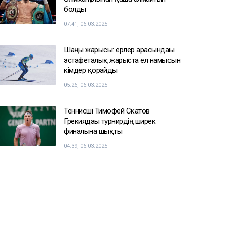
болды
07:41, 06.03.2025
Шаңғы жарысы: ерлер арасындағы
эстафеталық жарыста ел намысын
кімдер қорғайды
05:26, 06.03.2025
Теннисші Тимофей Скатов
Грекиядағы турнирдің ширек
финалына шықты
04:39, 06.03.2025