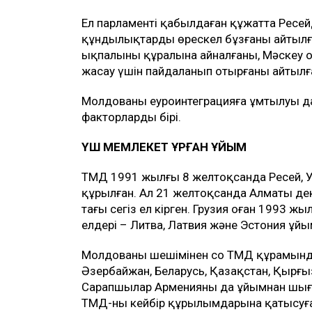
Ел парламенті қабылдаған құжатта Ресей
құндылықтарды өрескел бұзғаны айтылған
ықпалының құралына айналғаны, Мәскеу
жасау үшін пайдаланып отырғаны айтылғ
Молдованың еуроинтеграцияға ұмтылуы д
факторлардың бірі.
ҮШ МЕМЛЕКЕТ ҚҰРҒАН ҰЙЫМ
ТМД 1991 жылғы 8 желтоқсанда Ресей, 
құрылған. Ал 21 желтоқсанда Алматы д
тағы сегіз ел кірген. Грузия оған 1993
елдері – Литва, Латвия және Эстония ұйым
Молдованың шешімінен соң ТМД құрамында
Әзербайжан, Беларусь, Қазақстан, Қырғыз
Сарапшылар Арменияның да ұйымнан шығуы
ТМД-ның кейбір құрылымдарына қатысуғ