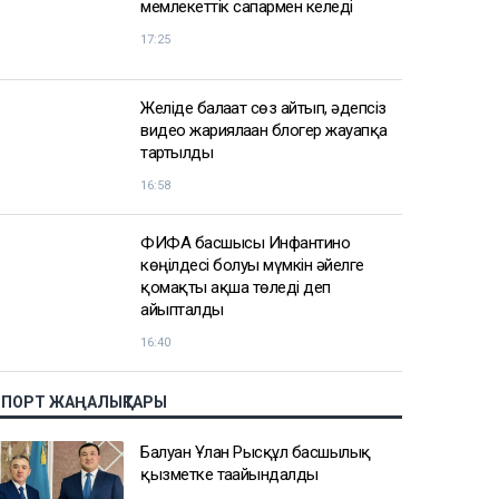
АЗІР ОҚЫЛЫП ЖАТЫР
2 сағатта 100 сұрақ: Қазақстан
азаматтығын алу үшін тест қалай
өтеді?
17:59
Бельгия королі Филипп Қазақстанға
мемлекеттік сапармен келеді
17:25
Желіде балағат сөз айтып, әдепсіз
видео жариялаған блогер жауапқа
тартылды
16:58