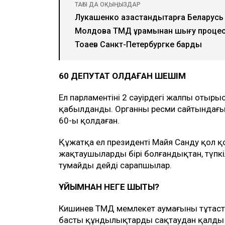
ТАҒЫ ДА ОҚЫҢЫЗДАР
Лукашенко қазақстандықтарға Беларус
Молдова ТМД құрамынан шығу процес
Тоқаев Санкт-Петербургке барды
60 ДЕПУТАТ ҚОЛДАҒАН ШЕШІМ
Ел парламентінің 2 сәуірдегі жалпы оты
қабылданды. Органның ресми сайтындағы 
60-ы қолдаған.
Құжатқа ел президенті Майя Санду қол 
жақтаушылардың бірі болғандықтан, түп
тумайды дейді сарапшылар.
ҰЙЫМНАН НЕГЕ ШЫҚТЫ?
Кишинев ТМД мемлекет аумағының тұтас
басты құндылықтарды сақтаудан қалды д