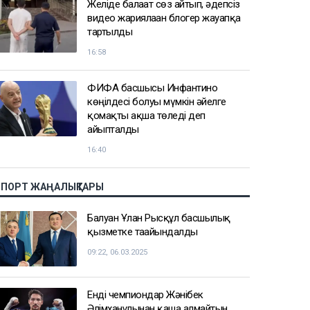
Желіде балағат сөз айтып, әдепсіз
видео жариялаған блогер жауапқа
тартылды
16:58
ФИФА басшысы Инфантино
көңілдесі болуы мүмкін әйелге
қомақты ақша төледі деп
айыпталды
16:40
СПОРТ ЖАҢАЛЫҚТАРЫ
Балуан Ұлан Рысқұл басшылық
қызметке тағайындалды
09:22, 06.03.2025
Енді чемпиондар Жәнібек
Әлімханұлынан қаша алмайтын