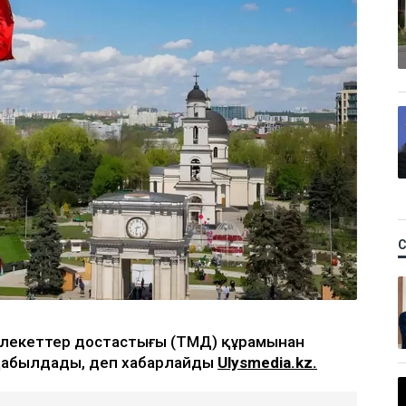
емлекеттер достастығы (ТМД) құрамынан
 қабылдады, деп хабарлайды
Ulysmedia.kz.