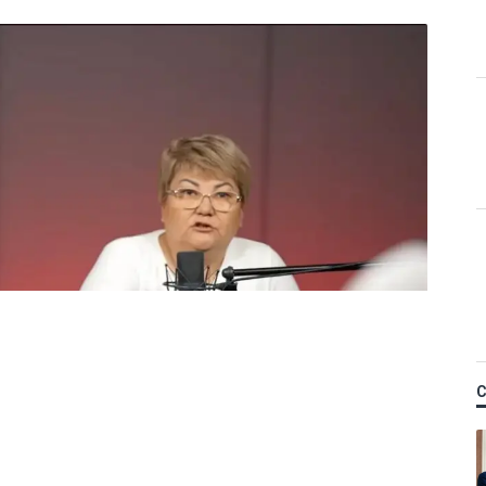
Қ
 керек деп
м фельдшердің күйеуі