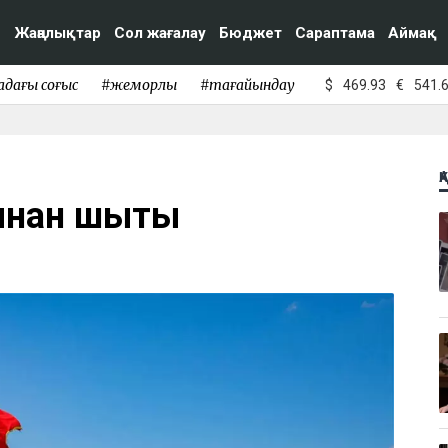
Жаңалықтар
Сол жағалау
Бюджет
Сараптама
Аймақ
адағы соғыс
#жемқорлық
#тағайындау
$
469.93
€
541.
Қ
нан шықты