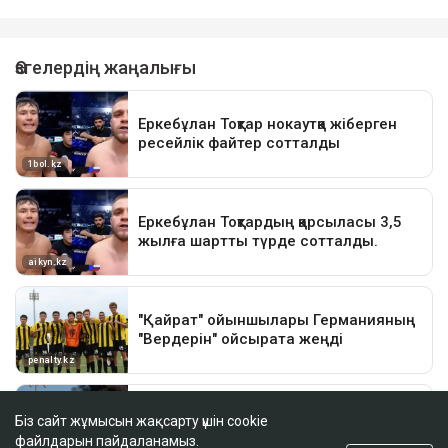
Біз сайт жұмысын жақсарту үшін cookie
файлдарын пайдаланамыз.