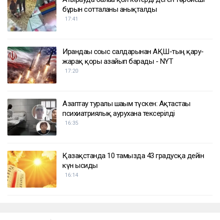
бұрын сотталғаны анықталды
17:41
Ирандағы соғыс салдарынан АҚШ-тың қару-
жарақ қоры азайып барады - NYT
17:20
Азаптау туралы шағым түскен: Ақтастағы
психиатриялық аурухана тексерілді
16:35
Қазақстанда 10 тамызда 43 градусқа дейін
күн ысиды
16:14