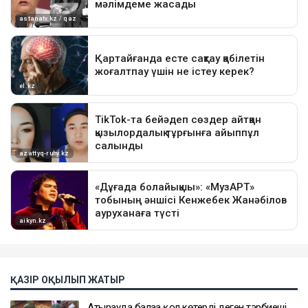
ҚАЗІР ОҚЫЛЫП ЖАТЫР
Атырауда балаға қол көтерді деген тәрбиеші