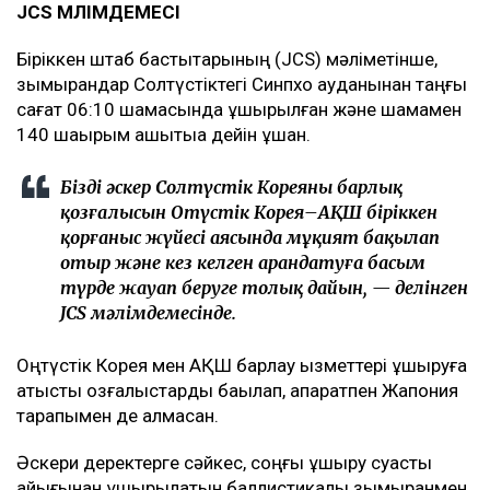
JCS МӘЛІМДЕМЕСІ
Біріккен штаб бастықтарының (JCS) мәліметінше,
зымырандар Солтүстіктегі Синпхо ауданынан таңғы
сағат 06:10 шамасында ұшырылған және шамамен
140 шақырым қашықтыққа дейін ұшқан.
Біздің әскер Солтүстік Кореяның барлық
қозғалысын Оңтүстік Корея–АҚШ біріккен
қорғаныс жүйесі аясында мұқият бақылап
отыр және кез келген арандатуға басым
түрде жауап беруге толық дайын, — делінген
JCS мәлімдемесінде.
Оңтүстік Корея мен АҚШ барлау қызметтері ұшыруға
қатысты қозғалыстарды бақылап, ақпаратпен Жапония
тарапымен де алмасқан.
Әскери деректерге сәйкес, соңғы ұшыру суасты
қайығынан ұшырылатын баллистикалық зымыранмен