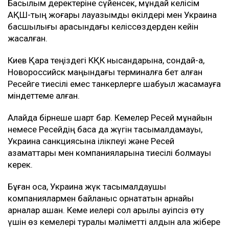
Басылым деректеріне сүйенсек, мұндай келісім
АҚШ-тың жоғары лауазымды өкілдері мен Украина
басшылығы арасындағы келіссөздерден кейін
жасалған.
Киев Қара теңіздегі КҚК нысандарына, сондай-ақ,
Новороссийск маңындағы терминалға бет алған
Ресейге тиесілі емес танкерлерге шабуыл жасамауға
міндеттеме алған.
Алайда бірнеше шарт бар. Кемелер Ресей мұнайын
немесе Ресейдің басқа да жүгін тасымалдамауы,
Украина санкциясына ілікпеуі және Ресей
азаматтары мен компанияларына тиесілі болмауы
керек.
Бұған қоса, Украина жүк тасымалдаушы
компаниялармен байланыс орнататын арнайы
арналар ашқан. Кеме иелері сол арқылы қауіпсіз өту
үшін өз кемелері туралы мәліметті алдын ала жібере