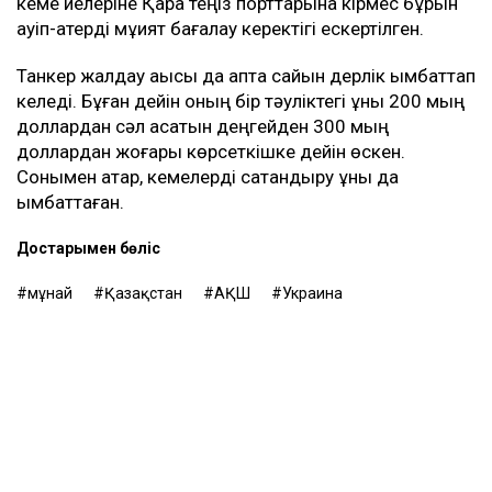
кеме иелеріне Қара теңіз порттарына кірмес бұрын
қауіп-қатерді мұқият бағалау керектігі ескертілген.
Танкер жалдау ақысы да апта сайын дерлік қымбаттап
келеді. Бұған дейін оның бір тәуліктегі құны 200 мың
доллардан сәл асатын деңгейден 300 мың
доллардан жоғары көрсеткішке дейін өскен.
Сонымен қатар, кемелерді сақтандыру құны да
қымбаттаған.
Достарыңмен бөліс
мұнай
Қазақстан
АҚШ
Украина