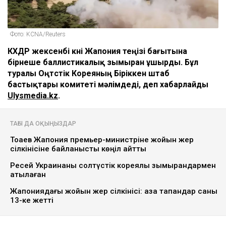
Фото: KCNA/Reuters
КХДР жексенбі күні Жапония теңізі бағытына
бірнеше баллистикалық зымыран ұшырды. Бұл
туралы Оңтүстік Кореяның Біріккен штаб
бастықтары комитеті мәлімдеді, деп хабарлайды
Ulysmedia.kz
.
ТАҒЫ ДА ОҚЫҢЫЗДАР
Тоқаев Жапония премьер-министріне жойқын жер
сілкінісіне байланысты көңіл айтты
Ресей Украинаны cолтүстік кореялық зымырандармен
атқылаған
Жапониядағы жойқын жер сілкінісі: қаза тапқандар саны
13-ке жетті