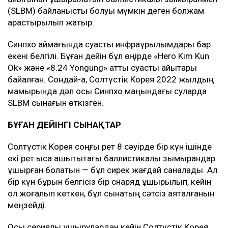
(SLBM) байланысты болуы мүмкін деген болжам
қарастырылып жатыр.
Синпхо аймағында суасты инфрақұрылымдары бар
екені белгілі. Бұған дейін бұл өңірде «Hero Kim Kun
Ok» және «8.24 Yongung» атты суасты қайықтары
байқалған. Сондай-ақ, Солтүстік Корея 2022 жылдың
мамырында дәл осы Синпхо маңындағы суларда
SLBM сынағын өткізген.
БҰҒАН ДЕЙІНГІ СЫНАҚТАР
Солтүстік Корея соңғы рет 8 сәуірде бір күн ішінде
екі рет қысқа қашықтықтағы баллистикалық зымырандар
ұшырған болатын — бұл сирек жағдай саналады. Ал
бір күн бұрын белгісіз бір снаряд ұшырылып, кейін
ол жоғалып кеткен, бұл сынақтың сәтсіз аяқталғанын
меңзейді.
Осы сериялы ұшырулардан кейін Солтүстік Корея