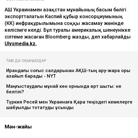
АҚШ Украинамен Қазақстан мұнайының басым бөлігі
экспортталатын Каспий құбыр консорциумының
(КҚК) инфрақұрылымына соққы жасамау жөнінде
келісімге келді. Бұл туралы америкалық шенеунікке
сілтеме жасаған Bloomberg жазды, деп хабарлайды
Ulysmedia.kz.
ТАҒЫ ДА ОҚЫҢЫЗДАР
Ирандағы соғыс салдарынан АҚШ-тың қару-жарақ қоры
азайып барады - NYT
Маңғыстаудағы мұнай кен орнында өрт шықты: не
белгілі?
Түркия Ресей мен Украинаға Қара теңіздегі кемелерге
шабуылды тоқтатуды ұсынды
Мән-жайы