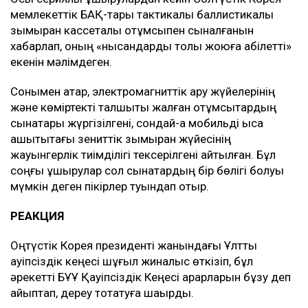
мемлекеттік БАҚ-тары тактикалық баллистикалық
зымыран кассеталық оқтұмсықпен сыналғанын
хабарлап, оның «нысандарды толық жоюға қабілетті»
екенін мәлімдеген.
Сонымен қатар, электромагниттік қару жүйелерінің
және көміртекті талшықты жалған оқтұмсықтардың
сынақтары жүргізілгені, сондай-ақ мобильді қысқа
қашықтықтағы зениттік зымыран жүйесінің
жауынгерлік тиімділігі тексерілгені айтылған. Бұл
соңғы ұшырулар сол сынақтардың бір бөлігі болуы
мүмкін деген пікірлер туындап отыр.
РЕАКЦИЯ
Оңтүстік Корея президенті жанындағы Ұлттық
қауіпсіздік кеңесі шұғыл жиналыс өткізіп, бұл
әрекетті БҰҰ Қауіпсіздік Кеңесі қарарларын бұзу деп
айыптап, дереу тоқтатуға шақырды.