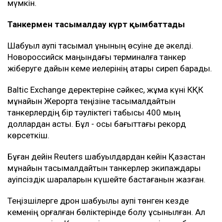
мүмкін.
Танкермен тасымалдау күрт қымбаттады
Шабуыл қаупі тасымал құнының өсуіне де әкелді.
Новороссийск маңындағы терминалға танкер
жіберуге дайын кеме иелерінің қатары сиреп барады.
Baltic Exchange деректеріне сәйкес, жұма күні КҚК
мұнайын Жерорта теңізіне тасымалдайтын
танкерлердің бір тәуліктегі табысы 400 мың
доллардан асты. Бұл - осы бағыттағы рекорд
көрсеткіш.
Бұған дейін Reuters шабуылдардан кейін Қазақстан
мұнайын тасымалдайтын танкерлер экипаждары
қауіпсіздік шараларын күшейте бастағанын жазған.
Теңізшілерге дрон шабуылы қаупі төнген кезде
кеменің қорғалған бөліктерінде болу ұсынылған. Ал