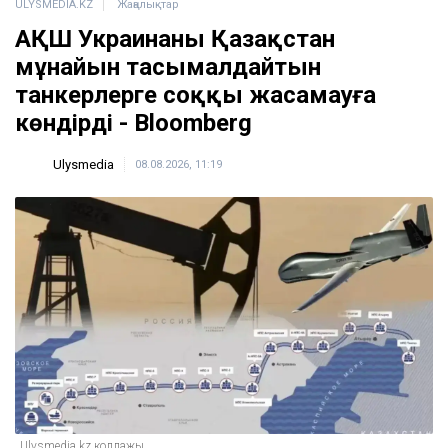
ULYSMEDIA.KZ
Жаңалықтар
АҚШ Украинаны Қазақстан
мұнайын тасымалдайтын
танкерлерге соққы жасамауға
көндірді - Bloomberg
Ulysmedia
08.08.2026, 11:19
Ulysmedia.kz коллажы