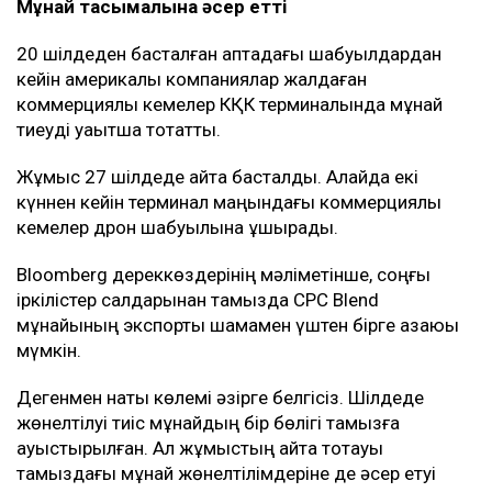
Мұнай тасымалына әсер етті
20 шілдеден басталған аптадағы шабуылдардан
кейін америкалық компаниялар жалдаған
коммерциялық кемелер КҚК терминалында мұнай
тиеуді уақытша тоқтатты.
Жұмыс 27 шілдеде қайта басталды. Алайда екі
күннен кейін терминал маңындағы коммерциялық
кемелер дрон шабуылына ұшырады.
Bloomberg дереккөздерінің мәліметінше, соңғы
іркілістер салдарынан тамызда CPC Blend
мұнайының экспорты шамамен үштен бірге азаюы
мүмкін.
Дегенмен нақты көлемі әзірге белгісіз. Шілдеде
жөнелтілуі тиіс мұнайдың бір бөлігі тамызға
ауыстырылған. Ал жұмыстың қайта тоқтауы
тамыздағы мұнай жөнелтілімдеріне де әсер етуі