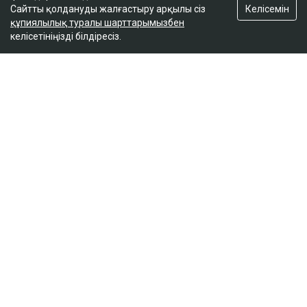
Келісемін
Сайтты қолдануды жалғастыру арқылы сіз
құпиялылық туралы шарттарымызбен
келісетініңізді білдіресіз.
ҚАЗІР ОҚЫЛЫП ЖАТЫР
Атырауда балаға қол көтерді деген тәрбиеші
бұрын сотталғаны анықталды
17:41
Ирандағы соғыс салдарынан АҚШ-тың қару-