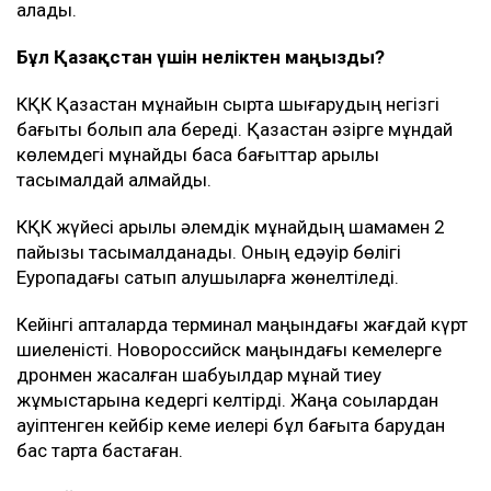
алады.
Бұл Қазақстан үшін неліктен маңызды?
КҚК Қазақстан мұнайын сыртқа шығарудың негізгі
бағыты болып қала береді. Қазақстан әзірге мұндай
көлемдегі мұнайды басқа бағыттар арқылы
тасымалдай алмайды.
КҚК жүйесі арқылы әлемдік мұнайдың шамамен 2
пайызы тасымалданады. Оның едәуір бөлігі
Еуропадағы сатып алушыларға жөнелтіледі.
Кейінгі апталарда терминал маңындағы жағдай күрт
шиеленісті. Новороссийск маңындағы кемелерге
дронмен жасалған шабуылдар мұнай тиеу
жұмыстарына кедергі келтірді. Жаңа соққылардан
қауіптенген кейбір кеме иелері бұл бағытқа барудан
бас тарта бастаған.