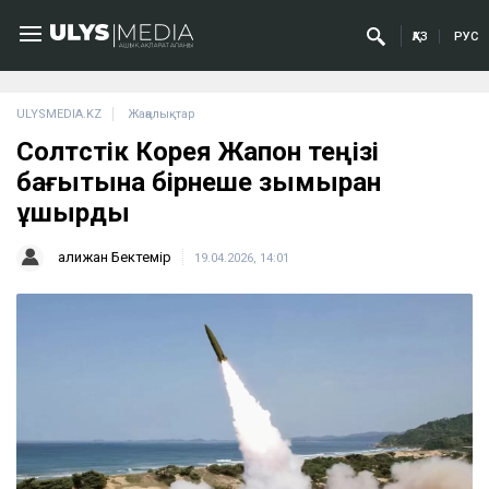
ҚАЗ
РУС
ULYSMEDIA.KZ
Жаңалықтар
Солтүстік Корея Жапон теңізі
бағытына бірнеше зымыран
ұшырды
Қалижан Бектемір
19.04.2026, 14:01