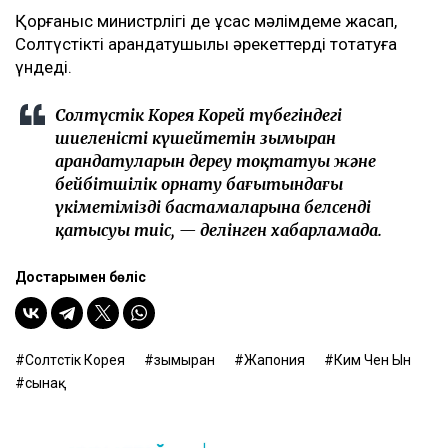
Қорғаныс министрлігі де ұқсас мәлімдеме жасап,
Солтүстікті арандатушылық әрекеттерді тоқтатуға
үндеді.
Солтүстік Корея Корей түбегіндегі
шиеленісті күшейтетін зымыран
арандатуларын дереу тоқтатуы және
бейбітшілік орнату бағытындағы
үкіметіміздің бастамаларына белсенді
қатысуы тиіс, — делінген хабарламада.
Достарыңмен бөліс
Солтүстік Корея
зымыран
Жапония
Ким Чен Ын
сынақ