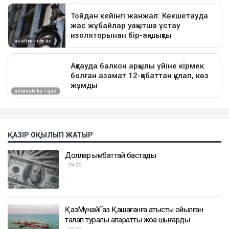
ҚАЗІР ОҚЫЛЫП ЖАТЫР
Доллар қымбаттай бастады
19:35
ҚазМұнайГаз Қашағанға қатысты қойылған
талап туралы ақпаратты жоққа шығарды