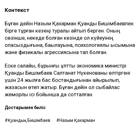
Контекст
Бұған дейін Назым Қахарман Қуандық Бишімбаевпен
бірге тұрған кезеңі туралы айтып берген. Оның
сөзінше, некеде болған кезінде ол күйеуінің
опасыздығына, бақылауына, психологиялық қысымына
және физикалық агрессиясына тап болған.
Еске салайық, бұрынғы ұлттық экономика министрі
Қуандық Бишімбаев Салтанат Нүкенованы өлтіргені
үшін 24 жылға бас бостандығынан айырылып,
жазасын өтеп жатыр. Бұған дейін ол сыбайлас
жемқорлық ісі бойынша да сотталған.
Достарыңмен бөліс
Қуандық Бишімбаев
Назым Қахарман