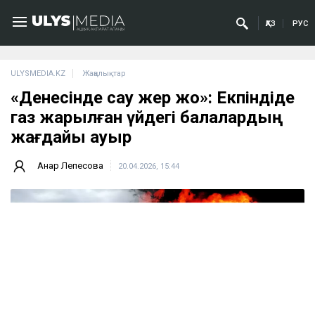
ҚАЗ
РУС
ULYSMEDIA.KZ
Жаңалықтар
«Денесінде сау жер жоқ»: Екпіндіде
газ жарылған үйдегі балалардың
жағдайы ауыр
Анар Лепесова
20.04.2026, 15:44