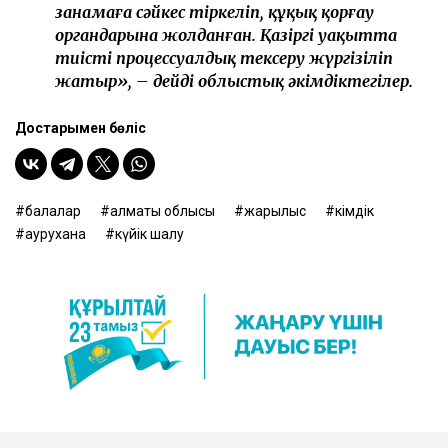
заңнамаға сәйкес тіркеліп, құқық қорғау
органдарына жолданған. Қазіргі уақытта
тиісті процессуалдық тексеру жүргізіліп
жатыр», – дейді облыстық әкімдіктегілер.
Достарыңмен бөліс
балалар
алматы облысы
жарылыс
әкімдік
аурухана
күйік шалу