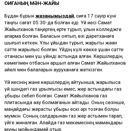
ОҚИҒАНЫҢ МӘН-ЖАЙЫ
Бұдан бұрын
жазғанымыздай
, оқиға 17 сәуір күні
таңғы сағат 05:30-да болған еді. Үй иесі Самат
Жайылханов таңертең ерте тұрып, ұлын колледжге
апармақ болған. Баласын оятып, өзі дәретханаға
шығып кеткен. Ұлы ұйқыдан тұрып, жарықты жаққан
сәтте жарылыс болған. Үйдің күлі көкке ұшқан сәтте
отанасы мен үш үйінді астында қалған. Көршілердің
көмегімен отбасын аршып алған Самат Жайылханов
әйелі мен балаларын ауруханаға жеткізген.
Үй иесінің және көршілердің айтуынша, жарылысқа
үй ішіндегі газ құрылғысы емес, жер астындағы газ
құбыры себеп болған. Самат Жайылханов газ
плитасында ақау болмағанын айтады. Оның сөзінше,
маңайдағы жерасты құбыры ескі әрі тозған болуы
мүмкін. Соның салдарынан газ жер астымен тарап,
үйге жиналған. Алайда газ мекемесінің мамандары
мұны мойындамай отыр.