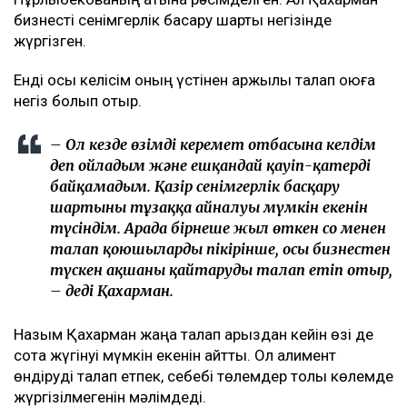
бизнесті сенімгерлік басқару шарты негізінде
жүргізген.
Енді осы келісім оның үстінен қаржылық талап қоюға
негіз болып отыр.
– Ол кезде өзімді керемет отбасына келдім
деп ойладым және ешқандай қауіп-қатерді
байқамадым. Қазір сенімгерлік басқару
шартының тұзаққа айналуы мүмкін екенін
түсіндім. Арада бірнеше жыл өткен соң менен
талап қоюшылардың пікірінше, осы бизнестен
түскен ақшаны қайтаруды талап етіп отыр,
– деді Қахарман.
Назым Қахарман жаңа талап арыздан кейін өзі де
сотқа жүгінуі мүмкін екенін айтты. Ол алимент
өндіруді талап етпек, себебі төлемдер толық көлемде
жүргізілмегенін мәлімдеді.