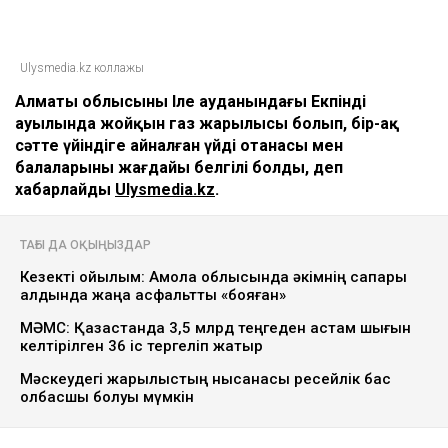
Ulysmedia.kz коллажы
Алматы облысының Іле ауданындағы Екпінді
ауылында жойқын газ жарылысы болып, бір-ақ
сәтте үйіндіге айналған үйдің отанасы мен
балаларының жағдайы белгілі болды, деп
хабарлайды
Ulysmedia.kz
.
ТАҒЫ ДА ОҚЫҢЫЗДАР
Кезекті қойылым: Ақмола облысында әкімнің сапары
алдында жаңа асфальтты «бояған»
МӘМС: Қазақстанда 3,5 млрд теңгеден астам шығын
келтірілген 36 іс тергеліп жатыр
Мәскеудегі жарылыстың нысанасы ресейлік бас
қолбасшы болуы мүмкін