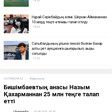
18:20
Нұрай Серікбайдың өлімі: Шерхан Аймаханнан
10 млрд теңге өтемақы талап етілді
18:03
Сатыбалдының ұлына тиесілі болған базар
алты рет аукционға шығарылып, ақыры
сатылды
17:25
ULYSMEDIA.KZ
Жаңалықтар
Бишімбаевтың анасы Назым
Қахарманнан 25 млн теңге талап
етті
Ulysmedia
06.08.2026, 09:30