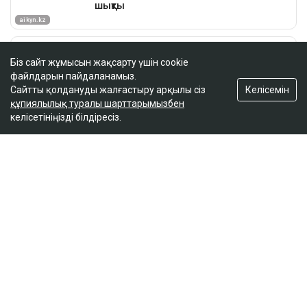
Біз сайт жұмысын жақсарту үшін cookie
файлдарын пайдаланамыз.
Келісемін
Сайтты қолдануды жалғастыру арқылы сіз
құпиялылық туралы шарттарымызбен
келісетініңізді білдіресіз.
ҚАЗІР ОҚЫЛЫП ЖАТЫР