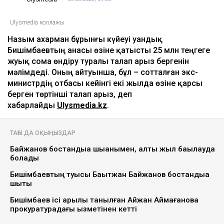
Ulysmedia коллажы
Назым Қахарман бұрынғы күйеуі Қуандық
Бишімбаевтың анасы өзіне қатысты 25 млн теңгеге
жуық сома өндіру туралы талап арыз бергенін
мәлімдеді. Оның айтуынша, бұл – сотталған экс-
министрдің отбасы кейінгі екі жылда өзіне қарсы
берген төртінші талап арыз, деп
хабарлайды
Ulysmedia.kz
.
ТАҒЫ ДА ОҚЫҢЫЗДАР
Байжанов бостандыққа шыққанымен, алты жыл бақылауда
болады
Бишімбаевтың туысы Бақытжан Байжанов бостандыққа
шықты
Бишімбаев ісі арқылы танылған Айжан Аймағанова
прокуратурадағы қызметінен кетті