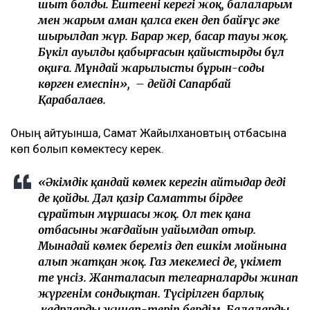
шыт болды. Ештеңенің керегі жоқ, балаларым
мен жарым аман қалса екен деп байғұс әке
шырылдап жүр. Барар жер, басар тауы жоқ.
Бүкіл ауылдың қабырғасын қайыстырды бұл
оқиға. Мұндай жарылысты бұрын-соңды
көрген емеспін», – дейді Сапарбай
Қарабалаев.
Оның айтуынша, Самат Жайылхановтың отбасына
көп болып көмектесу керек.
«Әкімдік қандай көмек керегін айтыңдар деді
де қойды. Дәл қазір Саматтың бірдеңе
сұрайтын мұршасы жоқ. Ол тек қана
отбасының жағдайын уайымдап отыр.
Мынадай көмек береміз деп ешкім мойнына
алып жатқан жоқ. Газ мекемесі де, үкімет
те үнсіз. Жанталасып телеарналарды жинап
жүргенім сондықтан. Түсірілген барлық
кадрларды жинап-теріп бердім. Балаларды