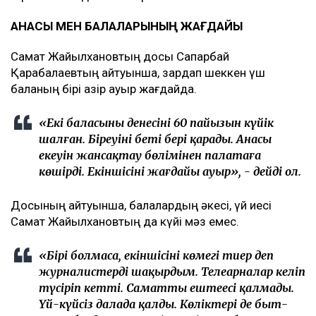
АНАСЫ МЕН БАЛАЛАРЫНЫҢ ЖАҒДАЙЫ
Самат Жайылхановтың досы Сапарбай
Қарабалаевтың айтуынша, зардап шеккен үш
баланың бірі қазір ауыр жағдайда.
«Екі баласының денесінің 60 пайызын күйік
шалған. Біреуінің беті бері қарады. Анасы
екеуін жансақтау бөлімінен палатаға
көшірді. Екіншісінің жағдайы ауыр», - дейді ол.
Досының айтуынша, балалардың әкесі, үй иесі
Самат Жайылхановтың да күйі мәз емес.
«Бірі болмаса, екіншісінің көмегі тиер деп
журналистерді шақырдым. Телеарналар келіп
түсіріп кетті. Саматтың ештеңесі қалмады.
Үй-күйсіз далада қалды. Көліктері де быт-