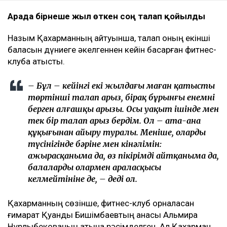
Арада бірнеше жыл өткен соң талап қойылды
Назым Қахарманның айтуынша, талап оның екінші
баласын дүниеге әкелгеннен кейін басқарған фитнес-
клубқа қатысты.
– Бұл – кейінгі екі жылдағы маған қатысты
төртінші талап арыз, бірақ бұрынғы енемнің
берген алғашқы арызы. Осы уақыт ішінде мен
тек бір талап арыз бердім. Ол – ата-ана
құқығынан айыру туралы. Меніңше, олардың
түсінігінде бәріне мен кінәлімін:
ажырасқаныма да, өз пікірімді айтқаныма да,
балалардың олармен араласқысы
келмейтініне де, – деді ол.
Қахарманның сөзінше, фитнес-клуб орналасқан
ғимарат Қуандық Бишімбаевтың анасы Альмира
Нұрлыбекованың атына рәсімделген. Ал Қахарман