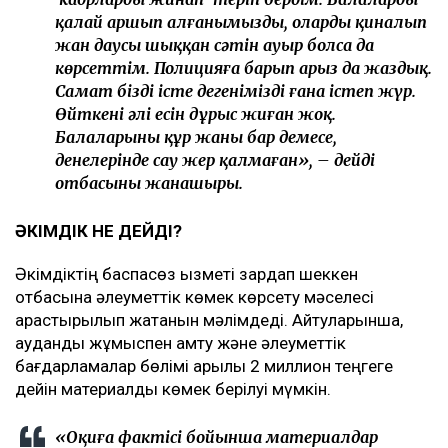
қалай аршып алғанымызды, олардың қиналып
жан даусы шыққан сәтін ауыр болса да
көрсеттім. Полицияға барып арыз да жаздық.
Самат біздің істе дегенімізді ғана істеп жүр.
Өйткені әлі есін дұрыс жиған жоқ.
Балаларының құр жаны бар демесең,
денелерінде сау жер қалмаған», – дейді
отбасының жанашыры.
ӘКІМДІК НЕ ДЕЙДІ?
Әкімдіктің баспасөз қызметі зардап шеккен
отбасына әлеуметтік көмек көрсету мәселесі
қарастырылып жатқанын мәлімдеді. Айтуларынша,
аудандық жұмыспен қамту және әлеуметтік
бағдарламалар бөлімі арқылы 2 миллион теңгеге
дейін материалдық көмек берілуі мүмкін.
«Оқиға фактісі бойынша материалдар