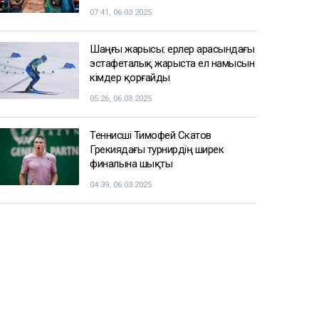
07:41, 06.03.2025
Шаңғы жарысы: ерлер арасындағы
эстафеталық жарыста ел намысын
кімдер қорғайды
05:26, 06.03.2025
Теннисші Тимофей Скатов
Грекиядағы турнирдің ширек
финалына шықты
04:39, 06.03.2025