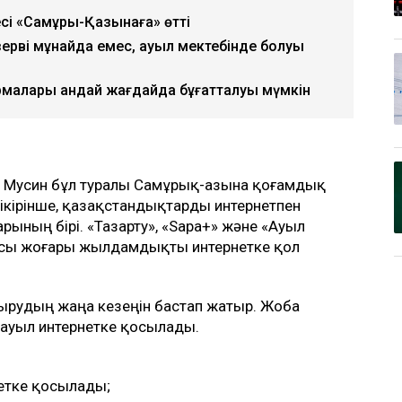
сі «Самұрық-Қазынаға» өтті
ерві мұнайда емес, ауыл мектебінде болуы
рмалары қандай жағдайда бұғатталуы мүмкін
т Мусин бұл туралы Самұрық-Қазына қоғамдық
ікірінше, қазақстандықтарды интернетпен
ының бірі. «Тазарту», «Sapa+» және «Ауыл
асы жоғары жылдамдықты интернетке қол
дырудың жаңа кезеңін бастап жатыр. Жоба
 ауыл интернетке қосылады.
нетке қосылады;