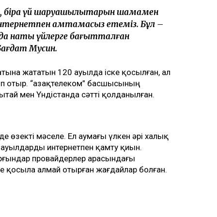
з, бірақ үй шаруашылықтарын шамамен
тернетпен қамтамасыз етеміз. Бұл –
айда нақты үйлерге бағытталған
Бағдат Мусин.
атына жататын 120 ауылда іске қосылған, ал
п отыр. “Қазақтелеком” басшысының
ытай мен Үндістанда сәтті қолданылған.
 де өзекті мәселе. Ел аумағы үлкен әрі халық
ауылдарды интернетпен қамту қиын.
рғындар провайдерлер арасындағы
ке қосыла алмай отырған жағдайлар болған.