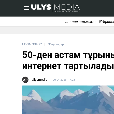
#қаңтар қақтығысы
#Украин
ULYSMEDIA.KZ
Жаңалықтар
50-ден астам тұрғын
интернет тартылады
Ulysmedia
20.04.2026, 17:23