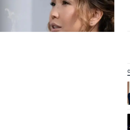
ы Назым Қахарманнан
тті