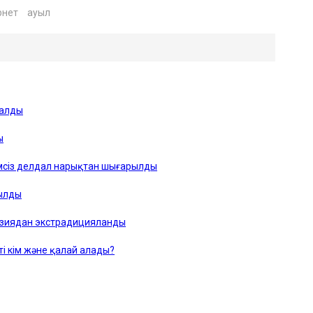
рнет
ауыл