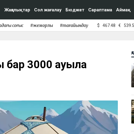
Жаңалықтар
Сол жағалау
Бюджет
Сараптама
Аймақ
адағы соғыс
#жемқорлық
#тағайындау
$
467.48
€
539.
Қ
ы бар 3000 ауылға