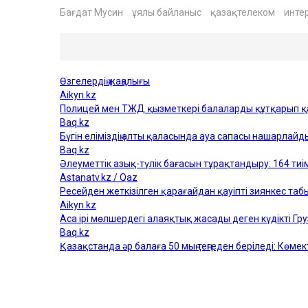
Бағдат Мусин
ұялы байланыс
қазақтелеком
инте