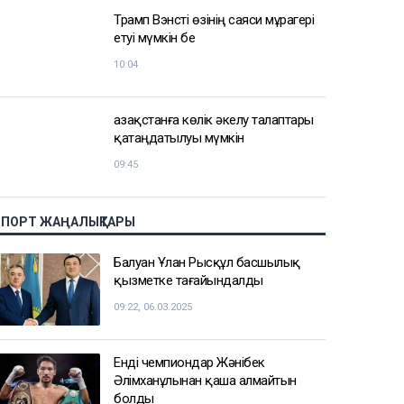
Қазақстанда алтынды заңсыз
өндірген тағы бір қылмыстық топ
ұсталды
11:14
Дрон, GIS және табиғат: Бурабай
жас ғалымдардың зертханасына
айналды
10:32
Трамп Вэнсті өзінің саяси мұрагері
етуі мүмкін бе
10:04
Қазақстанға көлік әкелу талаптары
қатаңдатылуы мүмкін
09:45