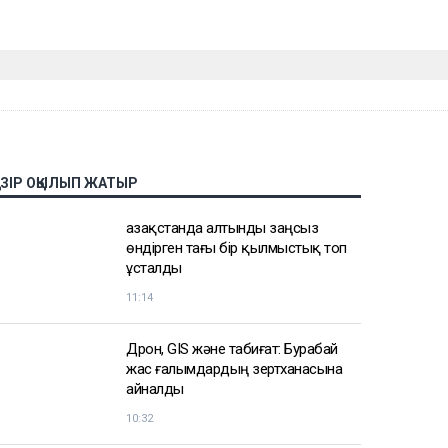
АЗІР ОҚЫЛЫП ЖАТЫР