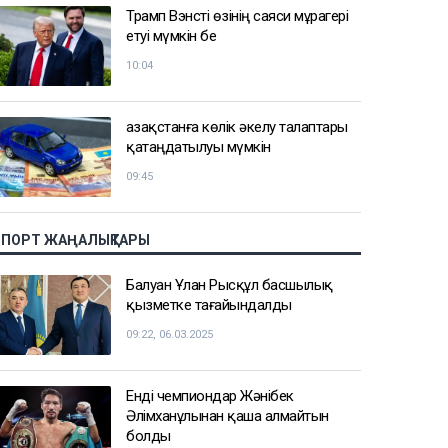
Трамп Вэнсті өзінің саяси мұрагері
етуі мүмкін бе
10:04
Қазақстанға көлік әкелу талаптары
қатаңдатылуы мүмкін
09:45
СПОРТ ЖАҢАЛЫҚТАРЫ
Балуан Ұлан Рысқұл басшылық
қызметке тағайындалды
09:22, 06.03.2025
Енді чемпиондар Жәнібек
Әлімханұлынан қаша алмайтын
болды