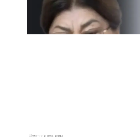
Бишімбаевтың анас
25 млн теңге талап е
Ulysmedia
06.08.2026, 09:30