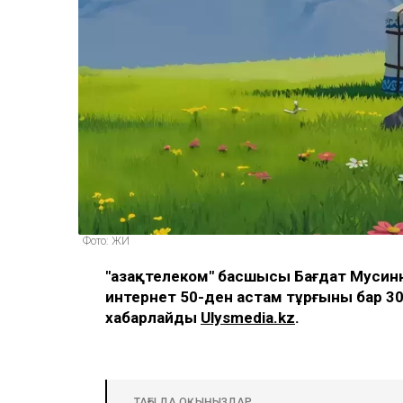
Фото: ЖИ
"Қазақтелеком" басшысы Бағдат Мусин
интернет 50-ден астам тұрғыны бар 3
хабарлайды
Ulysmedia.kz
.
ТАҒЫ ДА ОҚЫҢЫЗДАР