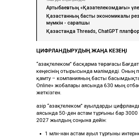
Артықбаевтың «Қазақтелекомдағы» үле
Қазақстанның басты экономикалық рез
мүмкін - сарапшы
Қазақстанда Threads, ChatGPT платфо
ЦИФРЛАНДЫРУДЫҢ ЖАҢА КЕЗЕҢІ
“Қазақтелеком” басқарма төрағасы Бағда
кеңесінің отырысында мәлімдеді. Оның п
қамту – компанияның басты басымдықтар
Online» жобалары аясында 630 мың отб
жеткізген.
Қазір “Қазақтелеком” ауылдарды цифрлан
аясында 50-ден астам тұрғыны бар 3000
2027 жылдың соңына дейін:
1 млн-нан астам ауыл тұрғыны интер