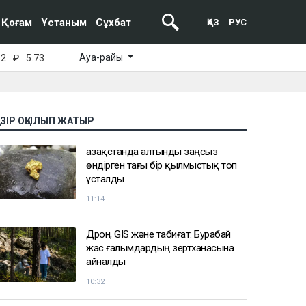
Қоғам
Ұстаным
Сұхбат
ҚАЗ
РУС
Ауа-райы
52
₽
5.73
АЗІР ОҚЫЛЫП ЖАТЫР
Қазақстанда алтынды заңсыз
өндірген тағы бір қылмыстық топ
ұсталды
11:14
Дрон, GIS және табиғат: Бурабай
жас ғалымдардың зертханасына
айналды
10:32