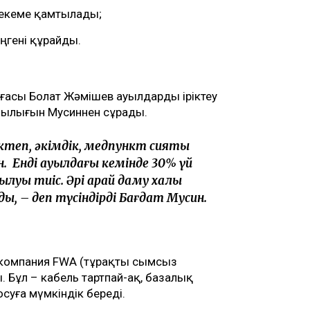
мекеме қамтылады;
ңгені құрайды.
ағасы Болат Жәмішев ауылдарды іріктеу
шылығын Мусиннен сұрады.
теп, әкімдік, медпункт сияқты
 Енді ауылдағы кемінде 30% үй
уы тиіс. Әрі қарай даму халық
, – деп түсіндірді Бағдат Мусин.
компания FWA (тұрақты сымсыз
 Бұл – кабель тартпай-ақ, базалық
суға мүмкіндік береді.