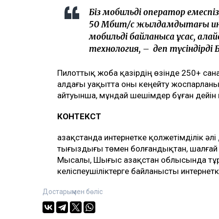
Біз мобильді оператор емеспі
50 Мбит/с жылдамдықтағы ин
мобильді байланысқа ұқсас, ал
технология, – деп түсіндірді 
Пилоттық жоба қазірдің өзінде 250+ сан
алдағы уақытта оны кеңейту жоспарланы
айтуынша, мұндай шешімдер бұған дейін Қ
КОНТЕКСТ
Қазақстанда интернетке қолжетімділік әлі
тығыздығы төмен болғандықтан, шалғай 
Мысалы, Шығыс Қазақстан облысында тұ
келіспеушіліктерге байланысты интернет
Достарыңмен бөліс