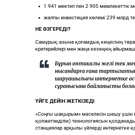
1 941 мектеп пен 2 905 мемлекеттік 
жалпы инвестиция көлемі 239 млрд те
НЕ ӨЗГЕРЕДІ?
Самұрық-Қазына қоғамдық кеңесінің төр
критерийлері мен жаңа кезеңнің айырма
Бұрын оптикалық желі тек мек
нысандарға ғана тартылатын.
шаруашылығы интернетке қосыл
сұранысына байланысты болады
ҮЙГЕ ДЕЙІН ЖЕТКІЗЕДІ
«Соңғы шақырым» мәселесін шешу үшін 
қолжетімділік) технологиясын қолданады.
станциялар арқылы үйлерді интернетке қо