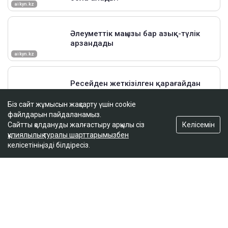
Біз сайт жұмысын жақсарту үшін cookie
файлдарын пайдаланамыз.
Келісемін
Сайтты қолдануды жалғастыру арқылы сіз
құпиялылық туралы шарттарымызбен
келісетініңізді білдіресіз.