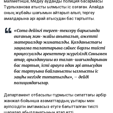
мәліметінше, Медеу аудандық полиция басқармасы
Тұрлыхановқа қатысты қылмыстық іс қозғаған. Алайда
оның жұбайы шағымын қайтарып алып, тергеу
амалдарына әрі қарай қатысудан бас тартыпты.
«Сотқа дейінгі тергеп-тексеру барысында
оқиғаның мән-жайы анықталып, қажетті
материалдар жинақталды. Қолданыстағы
заңнама талаптарына сәйкес барлық тиісті
процессуалдық әрекеттер жүргізілді.Сонымен
қатар, арызданушы өз талап-шағымдарынан
бас тартып, істі қарауға одан әрі қатысудан
бас тартуына байланысты қылмыстық іс
заңды негізде тоқтатылды», – дейді
полициядағылар.
Департамент отбасылық-тұрмыстық сипаттағы әрбір
жанжал бойынша азаматтардың құқықтары мен
қауіпсіздігін қамтамасыз етуге бағытталған тиісті
шаралар қабылданатынын атап өтті.