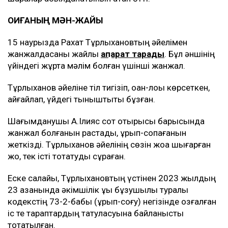
ОҚИҒАНЫҢ МӘН-ЖАЙЫ
15 наурызда Рахат Тұрлыхановтың әйелімен
жанжалдасқаны жайлы
ақпарат тарады
. Бұл әншінің
үйіндегі жұртқа мәлім болған үшінші жанжал.
Тұрлыханов әйеліне тіл тигізіп, қоқан-лоқы көрсеткен,
айғайлап, үйдегі тыныштықты бұзған.
Шағымданушы А.Ілияс сот отырысы барысында
жанжал болғанын растады, ұрып-соқпағанын
жеткізді. Тұрлыханов әйелінің сөзін жоққа шығарған
жоқ, тек істі тоқтатуды сұраған.
Еске салайық, Тұрлыхановтың үстінен 2023 жылдың
23 қазанында әкімшілік құқық бұзушылық туралы
кодекстің 73-2-бабы (ұрып-соғу) негізінде қозғалған
іс те тараптардың татуласуына байланысты
тоқтатылған.