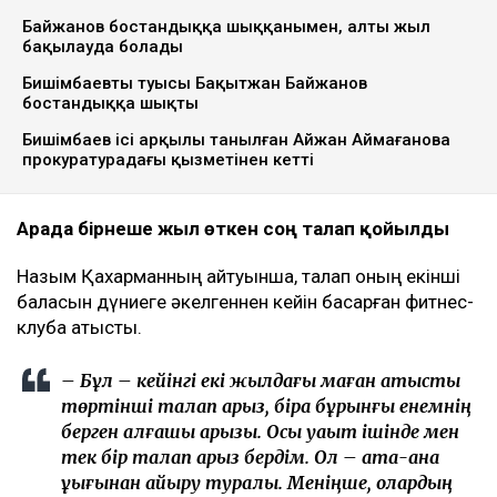
Байжанов бостандыққа шыққанымен, алты жыл
бақылауда болады
Бишімбаевтың туысы Бақытжан Байжанов
бостандыққа шықты
Бишімбаев ісі арқылы танылған Айжан Аймағанова
прокуратурадағы қызметінен кетті
Арада бірнеше жыл өткен соң талап қойылды
Назым Қахарманның айтуынша, талап оның екінші
баласын дүниеге әкелгеннен кейін басқарған фитнес-
клубқа қатысты.
– Бұл – кейінгі екі жылдағы маған қатысты
төртінші талап арыз, бірақ бұрынғы енемнің
берген алғашқы арызы. Осы уақыт ішінде мен
тек бір талап арыз бердім. Ол – ата-ана
құқығынан айыру туралы. Меніңше, олардың