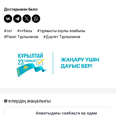
Достарыңмен бөліс
сот
отбасы
тұрмыстық зорлық-зомбылық
Рахат Тұрлыханов
Дәулет Тұрлыханов