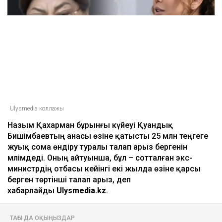
Ulysmedia коллажы
Назым Қахарман бұрынғы күйеуі Қуандық
Бишімбаевтың анасы өзіне қатысты 25 млн теңгеге
жуық сома өндіру туралы талап арыз бергенін
мәлімдеді. Оның айтуынша, бұл – сотталған экс-
министрдің отбасы кейінгі екі жылда өзіне қарсы
берген төртінші талап арыз, деп
хабарлайды
Ulysmedia.kz
.
ТАҒЫ ДА ОҚЫҢЫЗДАР