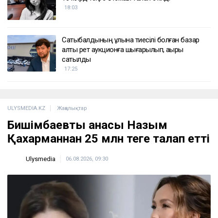
18:03
Сатыбалдының ұлына тиесілі болған базар
алты рет аукционға шығарылып, ақыры
сатылды
17:25
ULYSMEDIA.KZ
Жаңалықтар
Бишімбаевтың анасы Назым
Қахарманнан 25 млн теңге талап етті
Ulysmedia
06.08.2026, 09:30