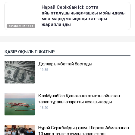
ҚАЗІР ОҚЫЛЫП ЖАТЫР
Доллар қымбаттай бастады
19:35
ҚазМұнайГаз Қашағанға қатысты қойылған
талап туралы ақпаратты жоққа шығарды
18:20
Нұрай Серікбайдың өлімі: Шерхан Аймаханнан
10 млрд теңге өтемақы талап етілді