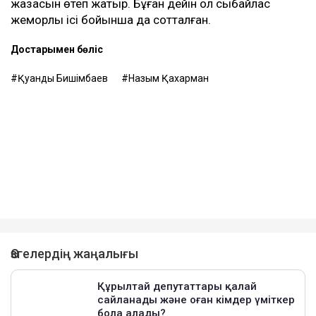
жазасын өтеп жатыр. Бұған дейін ол сыбайлас
жемқорлық ісі бойынша да сотталған.
Достарыңмен бөліс
Қуандық Бишімбаев
Назым Қахарман