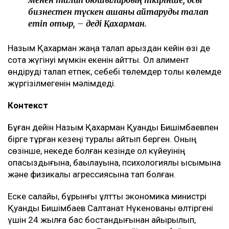
менен талап қоюшылардың пікірінше, осы
бизнестен түскен ақшаны қайтаруды талап
етіп отыр, – деді Қахарман.
Назым Қахарман жаңа талап арыздан кейін өзі де
сотқа жүгінуі мүмкін екенін айтты. Ол алимент
өндіруді талап етпек, себебі төлемдер толық көлемде
жүргізілмегенін мәлімдеді.
Контекст
Бұған дейін Назым Қахарман Қуандық Бишімбаевпен
бірге тұрған кезеңі туралы айтып берген. Оның
сөзінше, некеде болған кезінде ол күйеуінің
опасыздығына, бақылауына, психологиялық қысымына
және физикалық агрессиясына тап болған.
Еске салайық, бұрынғы ұлттық экономика министрі
Қуандық Бишімбаев Салтанат Нүкенованы өлтіргені
үшін 24 жылға бас бостандығынан айырылып,