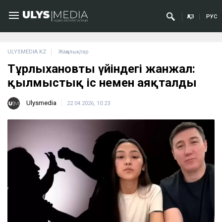
ҚАЗ
РУС
ULYSMEDIA.KZ
Жаңалықтар
Тұрлыхановтың үйіндегі жанжал:
қылмыстық іс немен аяқталды
Ulysmedia
22.04.2026, 10:23