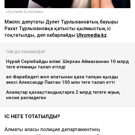
Ulysmedia.kz коллажы
Мәжіліс депутаты Дәулет Тұрлыхановтың бауыры
Рахат Тұрлыхановқа қатысты қылмыстық іс
тоқтатылды, деп хабарлайды
Ulysmedia.kz
.
ТАҒЫ ДА ОҚЫҢЫЗДАР
Нұрай Серікбайдың өлімі: Шерхан Аймаханнан 10 млрд
теңге өтемақы талап етілді
әл-Фарабидегі жол апатынан қаза тапқан қыздың
әкесі Александр Пактан 100 млн теңге талап етті
Алаяқтар қазақстандықтарға 2 млрд теңгеге жуық
несие рәсімдеген
ІС НЕГЕ ТОҚТАТЫЛДЫ?
Алматы қаласы полиция департаментінің