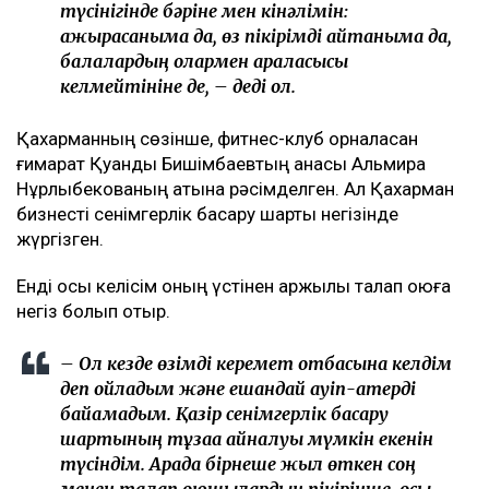
түсінігінде бәріне мен кінәлімін:
ажырасқаныма да, өз пікірімді айтқаныма да,
балалардың олармен араласқысы
келмейтініне де, – деді ол.
Қахарманның сөзінше, фитнес-клуб орналасқан
ғимарат Қуандық Бишімбаевтың анасы Альмира
Нұрлыбекованың атына рәсімделген. Ал Қахарман
бизнесті сенімгерлік басқару шарты негізінде
жүргізген.
Енді осы келісім оның үстінен қаржылық талап қоюға
негіз болып отыр.
– Ол кезде өзімді керемет отбасына келдім
деп ойладым және ешқандай қауіп-қатерді
байқамадым. Қазір сенімгерлік басқару
шартының тұзаққа айналуы мүмкін екенін
түсіндім. Арада бірнеше жыл өткен соң