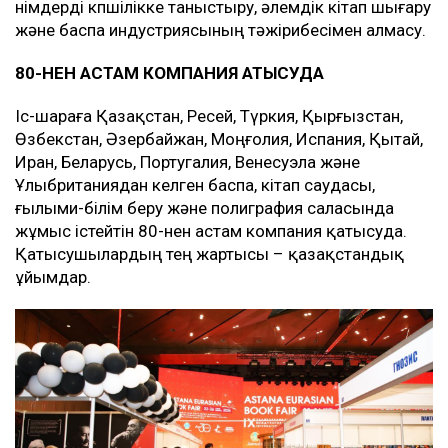
өнімдерді көпшілікке таныстыру, әлем­­дік кітап шығару
және баспа индустриясының тәжірибесімен ал­масу.
80-НЕН АСТАМ КОМПАНИЯ ҚАТЫСУДА
Іс-шараға Қазақстан, Ресей, Түркия, Қырғызстан,
Өзбекстан, Әзербайжан, Моңғолия, Испания, Қытай,
Иран, Беларусь, Португалия, Венесуэла және
Ұлыбританиядан келген баспа, кітап саудасы,
ғылыми-білім беру және полиграфия саласында
жұмыс істейтін 80-нен астам компания қатысуда.
Қатысушылардың тең жартысы – қазақстандық
ұйымдар.