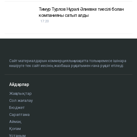
Тимур Турлов Нұрәлі Әлиевке тиесілі болған
компанияны сатып алды
17:20
Сайт материалдарын коммерциялық мақсатта толық немесе ішінара
көшіруге тек сайт иесінің жазбаша рұқсатымен ғана рұқсат етіледі.
Айдарлар
Жаңалықтар
Сол жағалау
Бюджет
Сараптама
Аймақ
Қоғам