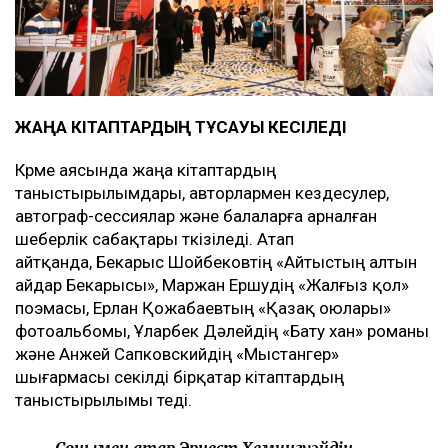
ЖАҢА КІТАПТАРДЫҢ ТҰСАУЫ КЕСІЛЕДІ
Көрме аясында жаңа кітаптардың
таныстырылымдары, авторлармен кездесулер,
автограф-сессиялар және балаларға арналған
шеберлік сабақтары өткізіледі. Атап
айтқанда, Бекарыс Шойбековтің «Айтыстың алтын
айдар Бекарысы», Маржан Ершудің «Жалғыз қол»
поэмасы, Ерлан Қожабаевтың «Қазақ оюлары»
фотоальбомы, Ұларбек Дәлейдің «Бату хан» романы
және Анжей Сапковскийдің «Мыстангер»
шығармасы секілді бірқатар кітаптардың
таныстырылымы өтеді.