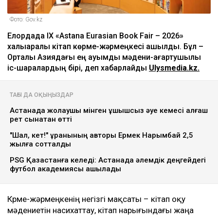
Фото: Gov.kz
Елордада IX «Astana Eurasian Book Fair – 2026»
халықаралық кітап көрме-жәрмеңкесі ашылды. Бұл –
Орталық Азиядағы ең ауқымды мәдени-ағартушылық
іс-шаралардың бірі, деп хабарлайды
Ulysmedia.kz.
ТАҒЫ ДА ОҚЫҢЫЗДАР
Астанада жолаушы мінген ұшқышсыз әуе кемесі алғаш
рет сынақтан өтті
"Шал, кет!" ұранының авторы Ермек Нарымбай 2,5
жылға сотталды
PSG Қазақстанға келеді: Астанада әлемдік деңгейдегі
футбол академиясы ашылады
Көрме-жәрмеңкенің негізгі мақсаты – кітап оқу
мәдениетін наси­хаттау, кітап нарығындағы жаңа