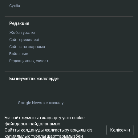
Ұстаным
Сұхбат
Редакция
Жоба туралы
Сайт ережелері
Сайттағы жарнама
Байланыс
Редакциялық саясат
Біз әлеуметтік желілерде
Google News-ке жазылу
Біз сайт жұмысын жақсарту үшін cookie
файлдарын пайдаланамыз.
Келісемін
Сайтты қолдануды жалғастыру арқылы сіз
құпиялылық туралы шарттарымызбен