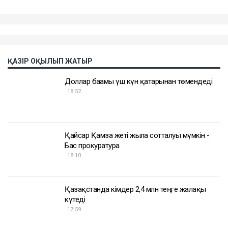
ҚАЗІР ОҚЫЛЫП ЖАТЫР
Доллар бағамы үш күн қатарынан төмендеді
18:52
Қайсар Қамза жеті жылға сотталуы мүмкін -
Бас прокуратура
18:10
Қазақстанда кімдер 2,4 млн теңге жалақы
күтеді
17:59