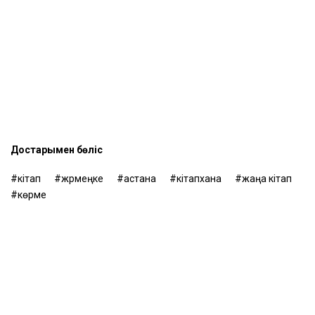
Достарыңмен бөліс
кітап
жәрмеңке
астана
кітапхана
жаңа кітап
көрме