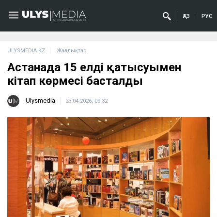
ҚАЗ
РУС
ULYSMEDIA.KZ
Жаңалықтар
Астанада 15 елдің қатысуымен
кітап көрмесі басталды
Ulysmedia
23.04.2026, 09:32