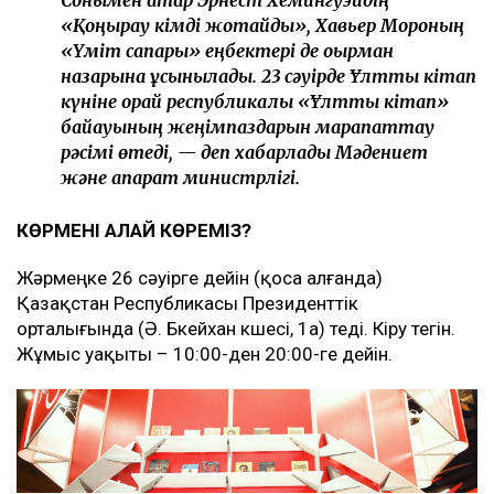
Сонымен қатар Эрнест Хемингуэйдің
«Қоңырау кімді жоқтайды», Хавьер Мороның
«Үміт сапары» еңбектері де оқырман
назарына ұсынылады. 23 сәуірде Ұлттық кітап
күніне орай республикалық «Ұлттық кітап»
байқауының жеңімпаздарын марапаттау
рәсімі өтеді, — деп хабарлады Мәдениет
және ақпарат министрлігі.
КӨРМЕНІ ҚАЛАЙ КӨРЕМІЗ?
Жәрмеңке 26 сәуірге дейін (қоса алғанда)
Қазақстан Республикасы Президенттік
орталығында (Ә. Бөкейхан көшесі, 1а) өтеді. Кіру тегін.
Жұмыс уақыты – 10:00-ден 20:00-ге дейін.