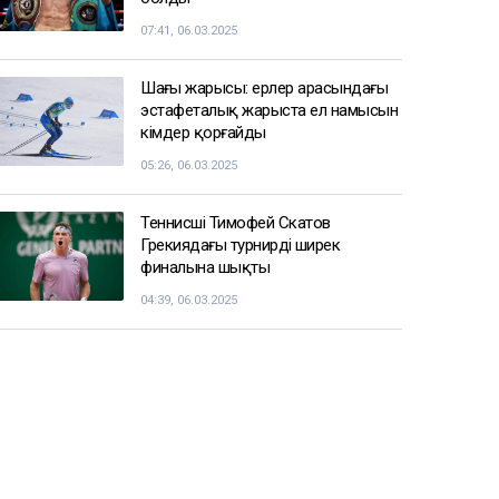
07:41, 06.03.2025
Шаңғы жарысы: ерлер арасындағы
эстафеталық жарыста ел намысын
кімдер қорғайды
05:26, 06.03.2025
Теннисші Тимофей Скатов
Грекиядағы турнирдің ширек
финалына шықты
04:39, 06.03.2025