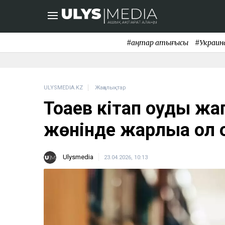
#қаңтар қақтығысы
#Украин
ULYSMEDIA.KZ
Жаңалықтар
Тоқаев кітап оқуды ж
жөнінде жарлыққа қол 
Ulysmedia
23.04.2026, 10:13