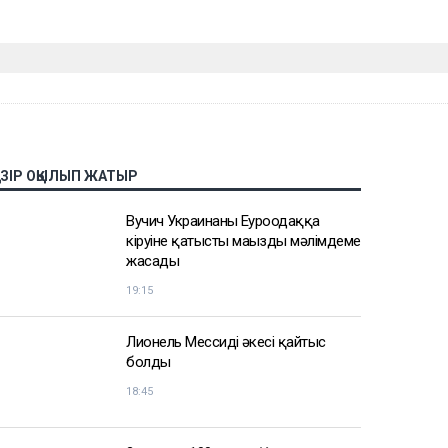
АЗІР ОҚЫЛЫП ЖАТЫР
Вучич Украинаның Еуроодаққа
кіруіне қатысты маңызды мәлімдеме
жасады
19:15
Лионель Мессидің әкесі қайтыс
болды
18:45