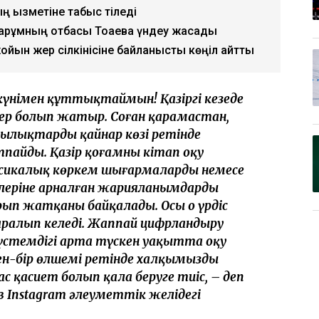
ң қызметіне табыс тіледі
арқұмның отбасы Тоқаевқа үндеу жасады
йқын жер сілкінісіне байланысты көңіл айтты
үнімен құттықтаймын! Қазіргі кезеңде
тер болып жатыр. Соған қарамастан,
ылықтардың қайнар көзі ретінде
айды. Қазір қоғамның кітап оқу
лассикалық көркем шығармаларды немесе
лелеріне арналған жарияланымдарды
рып жатқаны байқалады. Осы оң үрдіс
таралып келеді. Жаппай цифрландыру
үстемдігі арта түскен уақытта оқу
ен-бір өлшемі ретінде халқымыздың
 қасиет болып қала беруге тиіс, – деп
Instagram әлеуметтік желідегі