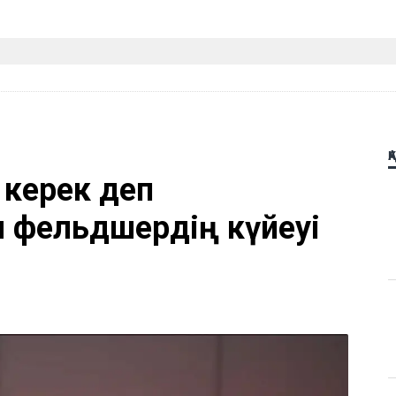
Қ
 керек деп
м фельдшердің күйеуі