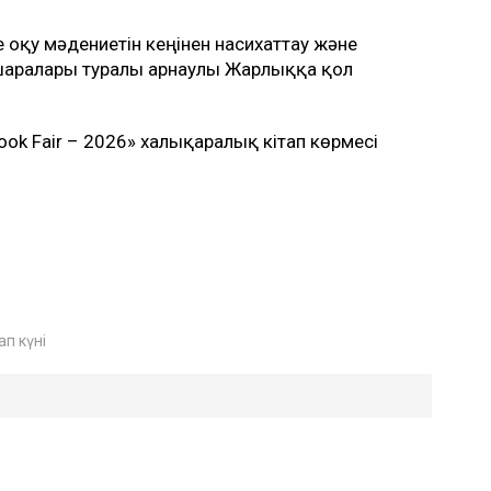
 оқу мәдениетін кеңінен насихаттау және
 шаралары туралы арнаулы Жарлыққа қол
Book Fair – 2026» халықаралық кітап көрмесі
ап күні