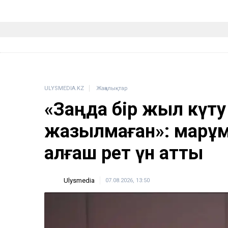
ULYSMEDIA.KZ
Жаңалықтар
«Заңда бір жыл күту
жазылмаған»: марқұ
алғаш рет үн қатты
Ulysmedia
07.08.2026, 13:50