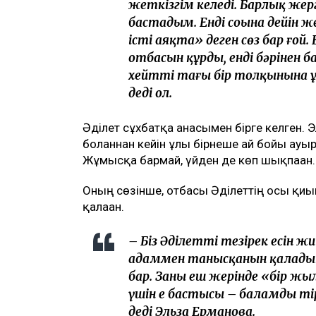
жеткізгім келеді. Барлық жерг
бастадым. Енді соңына дейін ж
істі аяқта» деген сөз бар ғой.
отбасын құрды, енді бәрінен
хейттің тағы бір толқынына 
деді ол.
Әділет сұхбатқа анасымен бірге келген. 
болғаннан кейін ұлы бірнеше ай бойы ауы
Жұмысқа бармай, үйден де көп шықпаған.
Оның сөзінше, отбасы Әділеттің осы қиын
қалаған.
– Біз Әділеттің тезірек есін
адаммен танысқанын қаладық
бар. Заңның еш жерінде «бір ж
үшін ең бастысы – баламды тір
деді Эльза Ерманова.