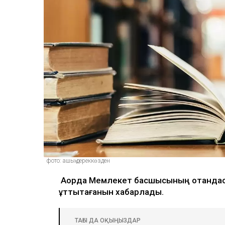
фото: ашық дереккөзден
Ақорда Мемлекет басшысының отандас
құттықтағанын хабарлады.
ТАҒЫ ДА ОҚЫҢЫЗДАР