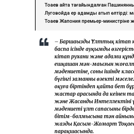
Тоқаев қайта тағайындалған Пашинянны
Луговойда ер адамды атып өлтірді: м
Тоқаев Жапония премьер-министріне жо
– Баршаңызды Ұлттық кітап к
баспа ісінде ауқымды өзгеріс
кітап рухани және адами құнд
ешқашан мән-маңызын жоғалтп
мәдениетіне, соның ішінде к
бүгінгі заманның өзекті мәсе
оқуға біртіндеп қайта бет бұ
жастар арасында да кеңінен 
және Жасанды Интеллектінің 
мәдениеті ұлт сапасының бірд
бітім-болмысына тән айнымас
жазды Қасым-Жомарт Тоқаев 
парақшасында.