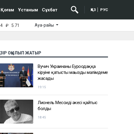
Қоғам
Ұстаным
Сұхбат
ҚАЗ
РУС
Ауа-райы
64
₽
5.71
АЗІР ОҚЫЛЫП ЖАТЫР
Вучич Украинаның Еуроодаққа
кіруіне қатысты маңызды мәлімдеме
жасады
19:15
Лионель Мессидің әкесі қайтыс
болды
18:45