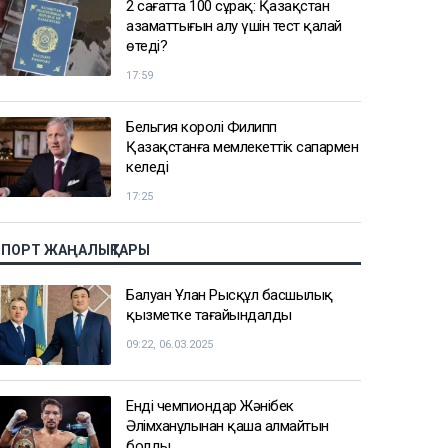
2 сағатта 100 сұрақ: Қазақстан
азаматтығын алу үшін тест қалай
өтеді?
17:59
Бельгия королі Филипп
Қазақстанға мемлекеттік сапармен
келеді
17:25
СПОРТ ЖАҢАЛЫҚТАРЫ
Балуан Ұлан Рысқұл басшылық
қызметке тағайындалды
09:22, 06.03.2025
Енді чемпиондар Жәнібек
Әлімханұлынан қаша алмайтын
болды