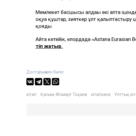
Мемлекет басшысы алдағы екі апта ішінде
оқуға құштар, зияткер ұлт қалыптастыру
қояды.
Айта кетейік, елордада «Astana Eurasian 
өтіп жатыр.
Достарыңмен бөліс
кітап
Қасым-Жомарт Тоқаев
кітапхана
Ұлттық кіт