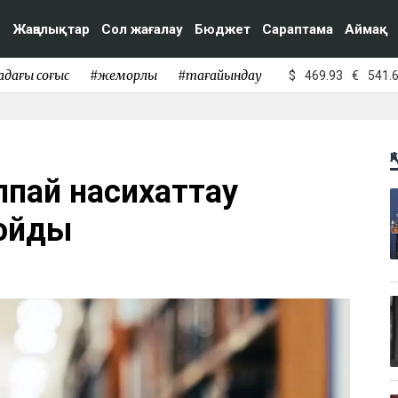
Жаңалықтар
Сол жағалау
Бюджет
Сараптама
Аймақ
адағы соғыс
#жемқорлық
#тағайындау
$
469.93
€
541.
Қ
аппай насихаттау
қойды