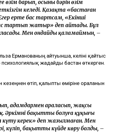
е өзім барып, осының бәрін өзім
еткізгім келеді. Қазақта «бастаған
 Егер ертең бас тартсам, «Екінші
 бас тартып жатыр» деп айтады. Бұл
ұласады. Мен ондайды қаламаймын, –
Эльза Ерманованың айтуынша, келіні қайтыс
р психологиялық жағдайды бастан өткерген.
 кезеңнен өтіп, қалыпты өміріне оралғанын
 жиып, адамдармен араласып, жақсы
. Әркімнің бақытты болуға құқығы
ыл күту керек» деп жазылмаған. Мен
і, күліп, бақытты күйде көру болды, –