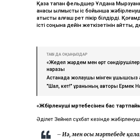
Қаза тапқан фельдшер Ұлдана Мырзуанн
анасы қылмыстық іс бойынша жәбірленуш
қатысты алғаш рет пікір білдірді. Қоғам
істі соңына дейін жеткізетінін айтты,
ТАҒЫ ДА ОҚЫҢЫЗДАР
«Жедел жәрдем мен өрт сөндірушілер 
наразы
Астанада жолаушы мінген ұшқышсыз әу
"Шал, кет!" ұранының авторы Ермек 
«Жәбірленуші мәртебесінен бас тартпа
Әділет Зейнел сұхбат кезінде жәбірленуш
– Иә, мен осы мәртебеде қаламы