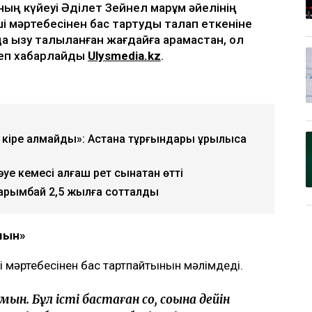
ың күйеуі Әділет Зейнел марқұм әйелінің
і мәртебесінен бас тартуды талап еткеніне
да қызу талқыланған жағдайға қарамастан, ол
 деп хабарлайды
Ulysmedia.kz
.
кіре алмайды»: Астана тұрғындары құрылысқа
е кемесі алғаш рет сынақтан өтті
Нарымбай 2,5 жылға сотталды
ймын»
і мәртебесінен бас тартпайтынын мәлімдеді.
н. Бұл істі бастаған соң, соңына дейін