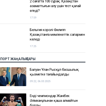
2 сағатта 100 сұрақ: Қазақстан
азаматтығын алу үшін тест қалай
өтеді?
17:59
Бельгия королі Филипп
Қазақстанға мемлекеттік сапармен
келеді
17:25
СПОРТ ЖАҢАЛЫҚТАРЫ
Балуан Ұлан Рысқұл басшылық
қызметке тағайындалды
09:22, 06.03.2025
Енді чемпиондар Жәнібек
Әлімханұлынан қаша алмайтын
болды