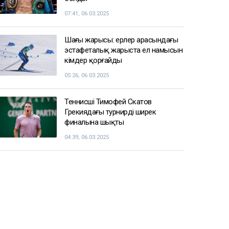
07:41, 06.03.2025
Шаңғы жарысы: ерлер арасындағы
эстафеталық жарыста ел намысын
кімдер қорғайды
05:26, 06.03.2025
Теннисші Тимофей Скатов
Грекиядағы турнирдің ширек
финалына шықты
04:39, 06.03.2025