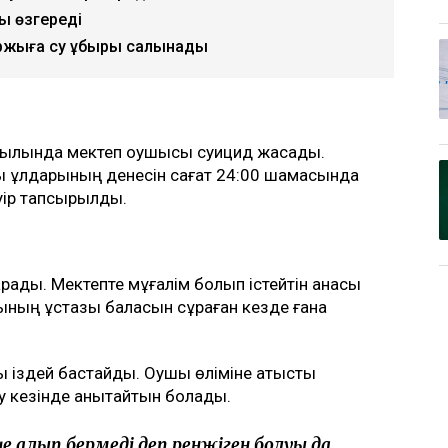
уы өзгереді
қаржыға су құбыры салынады
ауылында мектеп оқушысы суицид жасады.
асы ұлдарының денесін сағат 24:00 шамасында
әуір тапсырылды.
 барады. Мектепте мұғалім болып істейтін анасы
лының ұстазы баласын сұраған кезде ғана
ы іздей бастайды. Оқушы өліміне қатысты
еу кезінде анықтайтын болады.
еңе алып бермеді деп ренжіген болуы да