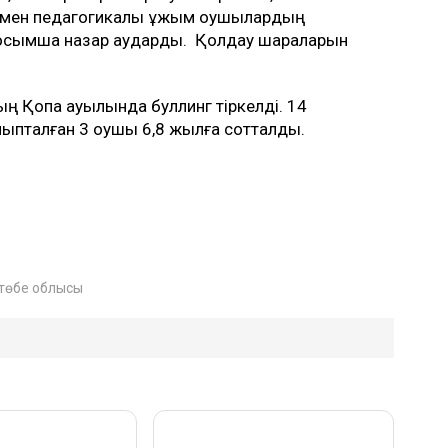
ігі мен педагогикалық ұжым оқушылардың
на қосымша назар аударды. Қолдау шараларын
ның Қопа ауылында буллинг тіркелді. 14
йыпталған 3 оқушы 6,8 жылға сотталды.
төбе облысы