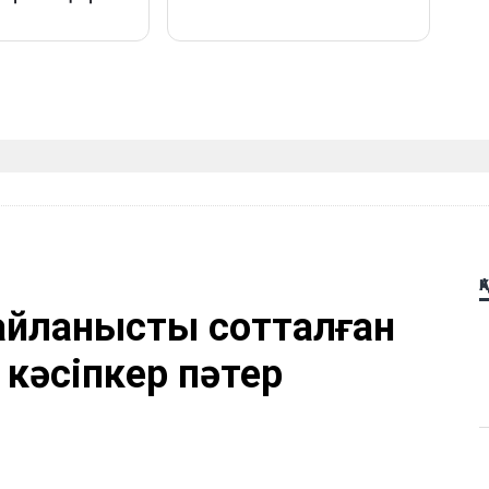
Қ
айланысты сотталған
 кәсіпкер пәтер