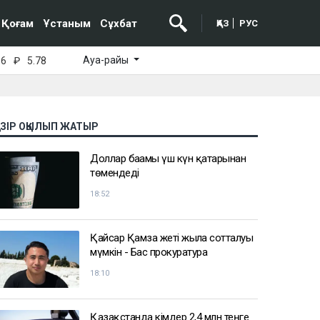
Қоғам
Ұстаным
Сұхбат
ҚАЗ
РУС
Ауа-райы
16
₽
5.78
АЗІР ОҚЫЛЫП ЖАТЫР
Доллар бағамы үш күн қатарынан
төмендеді
18:52
Қайсар Қамза жеті жылға сотталуы
мүмкін - Бас прокуратура
18:10
Қазақстанда кімдер 2,4 млн теңге