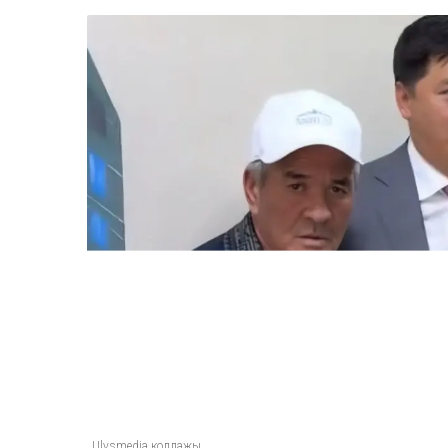
Ulysmedia коллажы