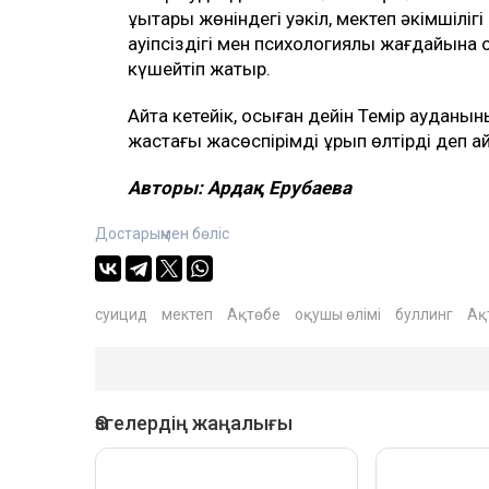
құқықтары жөніндегі уәкіл, мектеп әкімшіл
қауіпсіздігі мен психологиялық жағдайы
күшейтіп жатыр.
Айта кетейік, осыған дейін Темір ауданы
жастағы жасөспірімді ұрып өлтірді деп а
Авторы: Ардақ Ерубаева
Достарыңмен бөліс
суицид
мектеп
Ақтөбе
оқушы өлімі
буллинг
Ақ