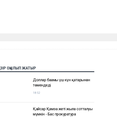
АЗІР ОҚЫЛЫП ЖАТЫР
Доллар бағамы үш күн қатарынан
төмендеді
18:52
Қайсар Қамза жеті жылға сотталуы
мүмкін - Бас прокуратура