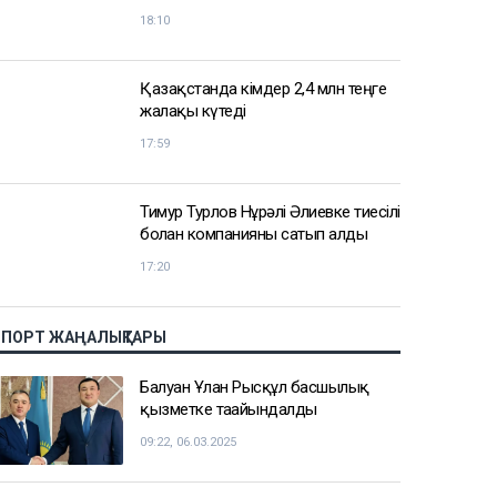
18:10
Қазақстанда кімдер 2,4 млн теңге
жалақы күтеді
17:59
Тимур Турлов Нұрәлі Әлиевке тиесілі
болған компанияны сатып алды
17:20
СПОРТ ЖАҢАЛЫҚТАРЫ
Балуан Ұлан Рысқұл басшылық
қызметке тағайындалды
09:22, 06.03.2025