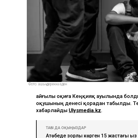
Фото: ашық дереккөзден
Қайғылы оқиға Кеңқияқ ауылында болды
оқушының денесі қорадан табылды. Те
хабарлайды
Ulysmedia.kz
.
ТАҒЫ ДА ОҚЫҢЫЗДАР
Ақтөбеде зорлық көрген 15 жастағы қ