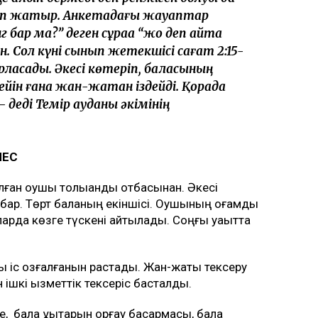
еп жатыр. Анкетадағы жауаптар
бар ма?” деген сұраққа “жоқ деп айта
. Сол күні сынып жетекшісі сағат 2:15-
ласады. Әкесі көтеріп, баласының
 кейін ғана жан-жақтан іздейді. Қорада
 деді Темір ауданы әкімінің
МЕС
лған оқушы толыққанды отбасынан. Әкесі
ар. Төрт баланың екіншісі. Оқушының қоғамдық
ларда көзге түскені айтылады. Соңғы уақытта
 іс қозғалғанын растады. Жан-жақты тексеру
 ішкі қызметтік тексеріс басталды.
, бала құқықтарын қорғау басқармасы, бала