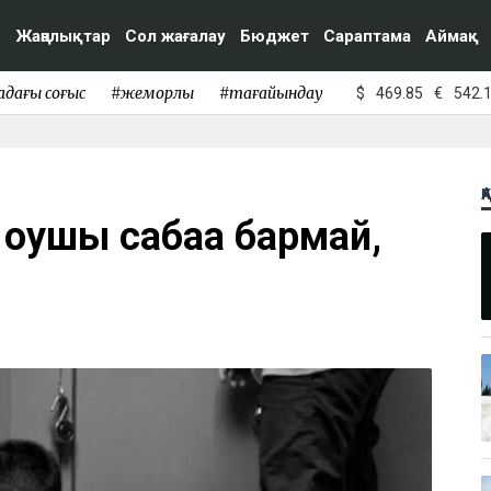
Жаңалықтар
Сол жағалау
Бюджет
Сараптама
Аймақ
адағы соғыс
#жемқорлық
#тағайындау
$
469.85
€
542.
Қ
оқушы сабаққа бармай,