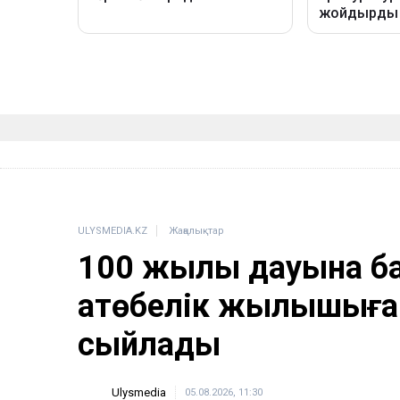
ULYSMEDIA.KZ
Жаңалықтар
100 жылқы дауына б
ақтөбелік жылқышыға
сыйлады
Ulysmedia
05.08.2026, 11:30