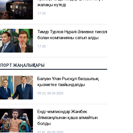
жалақы күтеді
17:59
Тимур Турлов Нұрәлі Әлиевке тиесілі
болған компанияны сатып алды
17:20
СПОРТ ЖАҢАЛЫҚТАРЫ
Балуан Ұлан Рысқұл басшылық
қызметке тағайындалды
09:22, 06.03.2025
Енді чемпиондар Жәнібек
Әлімханұлынан қаша алмайтын
болды
07:41, 06.03.2025