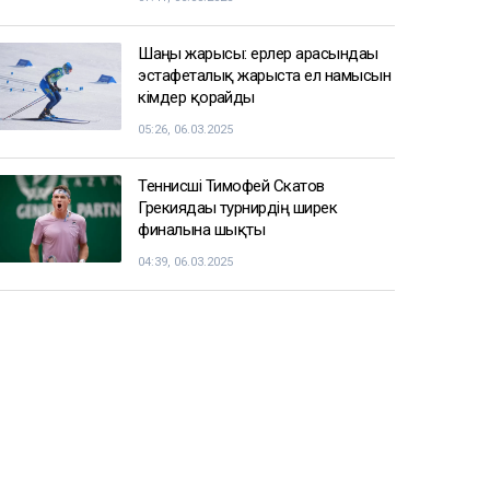
Шаңғы жарысы: ерлер арасындағы
эстафеталық жарыста ел намысын
кімдер қорғайды
05:26, 06.03.2025
Теннисші Тимофей Скатов
Грекиядағы турнирдің ширек
финалына шықты
04:39, 06.03.2025