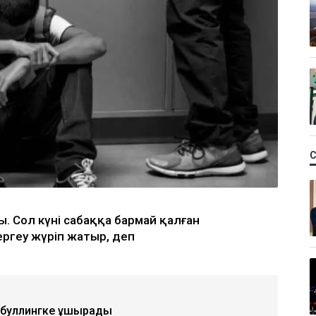
. Сол күні сабаққа бармай қалған
ргеу жүріп жатыр, деп
ыз буллингке ұшырады