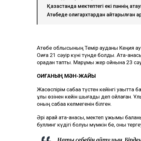
Қазақстанда мектептегі екі пәннің ата
Ақтөбеде олигархтардан қайтарылған 
Ақтөбе облысының Темір ауданы Кеңқияқ 
Оқиға 21 сәуір күні түнде болды. Ата-ан
қорадан тапты. Марқұмы жер қойнына 23 c
ОҚИҒАНЫҢ МӘН-ЖАЙЫ
Жасөспірім сабаққа түстен кейінгі уақытта
ұлы өзінен кейін шығады деп ойлаған. Ұ
оның сабаққа келмегенін білген.
Әрі қарай ата-анасы, мектеп ұжымы балан
буллинг күдігі болуы мүмкін бе, оны терг
Нақты себебін айту қиын. Бірд