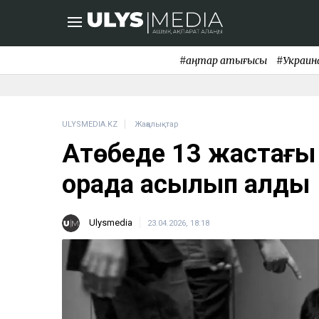
#қаңтар қақтығысы
#Украин
ULYSMEDIA.KZ
Жаңалықтар
Ақтөбеде 13 жастағы 
қорада асылып қалды
Ulysmedia
23.04.2026, 18:18