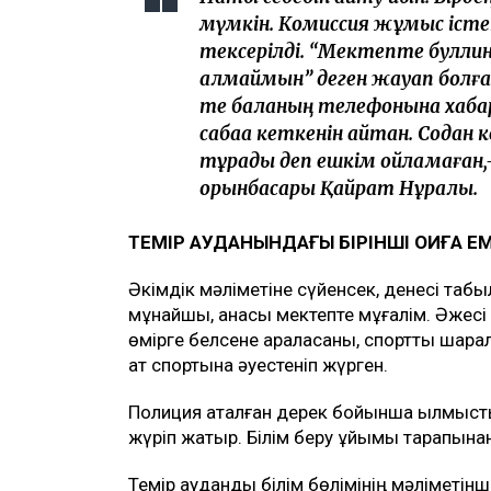
мүмкін. Комиссия жұмыс іст
тексерілді. “Мектепте буллинг 
алмаймын” деген жауап болған
те баланың телефонына хабар
сабаққа кеткенін айтқан. Содан
тұрады деп ешкім ойламаған,–
орынбасары Қайрат Нұралы.
ТЕМІР АУДАНЫНДАҒЫ БІРІНШІ ОҚИҒА Е
Әкімдік мәліметіне сүйенсек, денесі табы
мұнайшы, анасы мектепте мұғалім. Әжесі б
өмірге белсене араласқаны, спорттық шара
ат спортына әуестеніп жүрген.
Полиция аталған дерек бойынша қылмыстық
жүріп жатыр. Білім беру ұйымы тарапынан
Темір аудандық білім бөлімінің мәліметінше