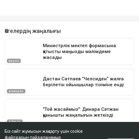
Біз сайт жұмысын жақсарту үшін cookie
файлдарын пайдаланамыз.