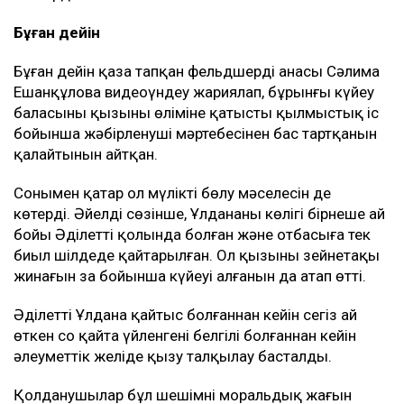
Бұған дейін
Бұған дейін қаза тапқан фельдшердің анасы Сәлима
Ешанқұлова видеоүндеу жариялап, бұрынғы күйеу
баласының қызының өліміне қатысты қылмыстық іс
бойынша жәбірленуші мәртебесінен бас тартқанын
қалайтынын айтқан.
Сонымен қатар ол мүлікті бөлу мәселесін де
көтерді. Әйелдің сөзінше, Ұлдананың көлігі бірнеше ай
бойы Әділеттің қолында болған және отбасыға тек
биыл шілдеде қайтарылған. Ол қызының зейнетақы
жинағын заң бойынша күйеуі алғанын да атап өтті.
Әділеттің Ұлдана қайтыс болғаннан кейін сегіз ай
өткен соң қайта үйленгені белгілі болғаннан кейін
әлеуметтік желіде қызу талқылау басталды.
Қолданушылар бұл шешімнің моральдық жағын