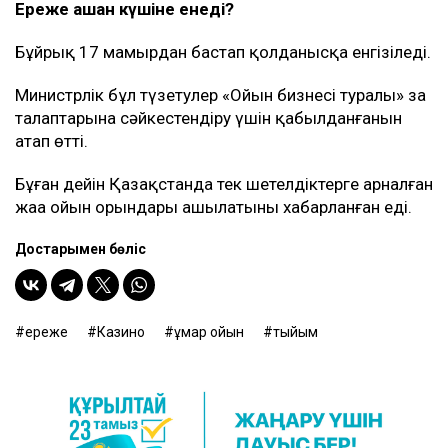
Ереже қашан күшіне енеді?
Бұйрық 17 мамырдан бастап қолданысқа енгізіледі.
Министрлік бұл түзетулер «Ойын бизнесі туралы» заң
талаптарына сәйкестендіру үшін қабылданғанын
атап өтті.
Бұған дейін Қазақстанда тек шетелдіктерге арналған
жаңа ойын орындары ашылатыны хабарланған еді.
Достарыңмен бөліс
ереже
Казино
құмар ойын
тыйым