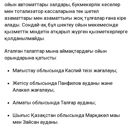
ойын автоматтары залдары, букмекерлік кеңселер
мен тотализатор кассаларына тек шетел
азаматтары мен азаматтығы жоқ тұлғалар ғана кіре
алады. Сондай-ақ бұл шектеу ойын мекемесінде
қызметтік міндетін атқарып жүрген қызметкерлерге
қолданылмайды.
Аталған талаптар мына аймақтардағы ойын
орындарына қатысты:
Маңғыстау облысында Каспий теңізі жағалауы;
Жетісу облысында Панфилов ауданы және
Алакөл жағалауы;
Алматы облысында Талғар ауданы;
Шығыс Қазақстан облысында Марқакөл маңы
мен Зайсан ауданы.