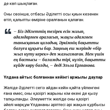
де көп шықпаған.
Оның сөзінше, отбасы Әділеттің осы қиын кезеңнен
өтіп, қалыпты өміріне оралғанын қалаған.
– Біз Әділеттің тезірек есін жиып,
адамдармен араласып, жақсы адаммен
танысқанын қаладық. Әркімнің бақытты
болуға құқығы бар. Заңның еш жерінде «бір
жыл күту керек» деп жазылмаған. Мен үшін
ең бастысы – баламды тірі, күліп, бақытты
күйде көру болды, – деді Эльза Ерманова.
Ұлдана қайтыс болғаннан кейінгі қаржылық даулар
Желіде Әділеттің сегіз айдан кейін қайта үйленгені
ғана емес, оның қазіргі жарының кім екені де қызу
талқыланды. Әлеуметтік желіде оның қазіргі
әйелі марқұм Ұлдананың әріптесі әрі жақын құрбысы