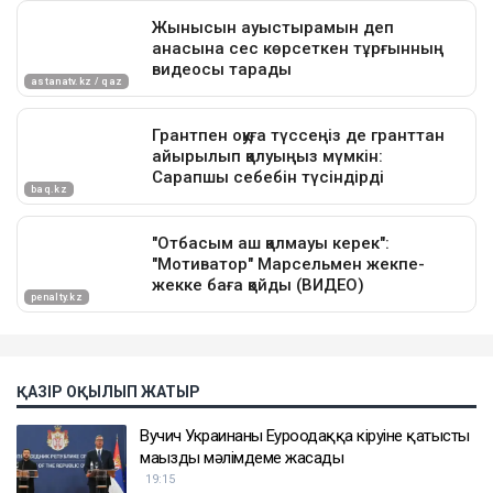
ҚАЗІР ОҚЫЛЫП ЖАТЫР
Вучич Украинаның Еуроодаққа кіруіне қатысты
маңызды мәлімдеме жасады
19:15