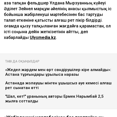
Қаза тапқан фельдшер Ұлдана Мырзуанның күйеуі
Әділет Зейнел марқұм әйелінің анасы қылмыстық іс
бойынша жәбірленуші мәртебесінен бас тартуды
талап еткеніне қатысты алғаш рет пікір білдірді.
Қоғамда қызу талқыланған жағдайға қарамастан, ол
істі соңына дейін жеткізетінін айтты, деп
хабарлайды
Ulysmedia.kz
.
ТАҒЫ ДА ОҚЫҢЫЗДАР
«Жедел жәрдем мен өрт сөндірушілер кіре алмайды»:
Астана тұрғындары құрылысқа наразы
Астанада жолаушы мінген ұшқышсыз әуе кемесі алғаш
рет сынақтан өтті
"Шал, кет!" ұранының авторы Ермек Нарымбай 2,5
жылға сотталды