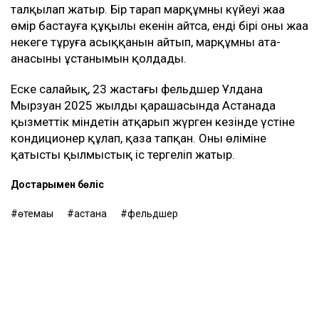
талқылап жатыр. Бір тарап марқұмның күйеуі жаңа
өмір бастауға құқылы екенін айтса, енді бірі оның жаңа
некеге тұруға асыққанын айтып, марқұмның ата-
анасының ұстанымын қолдады.
Еске салайық, 23 жастағы фельдшер Ұлдана
Мырзуан 2025 жылдың қарашасында Астанада
қызметтік міндетін атқарып жүрген кезінде үстіне
кондиционер құлап, қаза тапқан. Оның өліміне
қатысты қылмыстық іс тергеліп жатыр.
Достарыңмен бөліс
өтемақы
астана
фельдшер