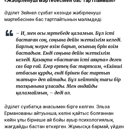
«Жәбірленуші мәртебесінен бас тартпаймын»
Әділет Зейнел сұхбат кезінде жәбірленуші
мәртебесінен бас тартпайтынын мәлімдеді.
– Иә, мен осы мәртебеде қаламын. Бұл істі
бастаған соң, соңына дейін жеткізгім келеді.
Барлық жерге өзім барып, осының бәрін өзім
бастадым. Енді соңына дейін жеткізгім
келеді. Қазақта «бастаған істі аяқта» деген
сөз бар ғой. Егер ертең бас тартсам, «Екінші
отбасын құрды, енді бәрінен бас тартып
жатыр» деп айтады. Бұл хейттің тағы бір
толқынына ұласады. Мен ондайды
қаламаймын, – деді ол.
Әділет сұхбатқа анасымен бірге келген. Эльза
Ерманованың айтуынша, келіні қайтыс болғаннан
кейін ұлы бірнеше ай бойы ауыр психологиялық
жағдайды бастан өткерген. Жұмысқа бармай, үйден