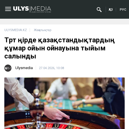
ҚАЗ
РУС
ULYSMEDIA.KZ
Жаңалықтар
Төрт өңірде қазақстандықтардың
құмар ойын ойнауына тыйым
салынды
Ulysmedia
27.04.2026, 10:08