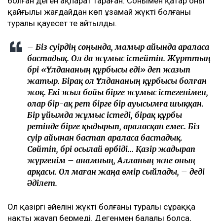
болған деген ақпарат тараған. Сонымен қатар оның
қайғылы жағдайдан көп ұзамай жүкті болғаны
туралы қауесет те айтылды.
– Біз сәуірдің соңында, мамыр айында араласа
бастадық. Ол да жұмыс істейтін. Жұрттың
бәрі «Ұлдананың құрбысы еді» деп жазып
жатыр. Бірақ ол Ұлдананың құрбысы болған
жоқ. Екі жыл бойы бірге жұмыс істегенімен,
олар бір-ақ рет бірге бір ауысымға шыққан.
Бір ұйымда жұмыс істеді, бірақ құрбы
ретінде бірге қыдырып, араласқан емес. Біз
сәуір айынан бастап араласа бастадық.
Сөйтіп, бәрі осылай өрбіді... Қазір жадырап
жүргенім – анамның, Алланың және оның
арқасы. Ол маған жаңа өмір сыйлады, – деді
Әділет.
Ол қазіргі әйелінің жүкті болғаны туралы сұраққа
нақты жауап бермеді. Дегенмен балалы болса,