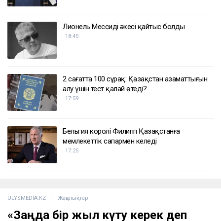
Лионель Мессидің әкесі қайтыс болды
18:45
2 сағатта 100 сұрақ: Қазақстан азаматтығын
алу үшін тест қалай өтеді?
17:59
Бельгия королі Филипп Қазақстанға
мемлекеттік сапармен келеді
17:25
ULYSMEDIA.KZ
Жаңалықтар
«Заңда бір жыл күту керек деп