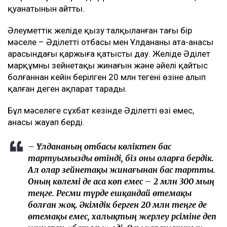
қуанатынын айтты.
Әлеуметтік желіде қызу талқыланған тағы бір
мәселе – Әділеттің отбасы мен Ұлдананың ата-анасы
арасындағы қаржыға қатысты дау. Желіде Әділет
марқұмның зейнетақы жинағын және әйелі қайтыс
болғаннан кейін берілген 20 млн теңгені өзіне алып
қалған деген ақпарат тарады.
Бұл мәселеге сұхбат кезінде Әділеттің өзі емес,
анасы жауап берді.
– Ұлдананың отбасы көліктен бас
тартуымызды өтінді, біз оны оларға бердік.
Ал олар зейнетақы жинағынан бас тартты.
Оның көлемі де аса көп емес – 2 млн 300 мың
теңге. Ресми түрде ешқандай өтемақы
болған жоқ. Әкімдік берген 20 млн теңге де
өтемақы емес, халықтың жерлеу рәсіміне деп