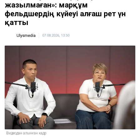
жазылмаған»: марқұм
фельдшердің күйеуі алғаш рет үн
қатты
Ulysmedia
07.08.2026, 13:50
Видеодан алынған кадр