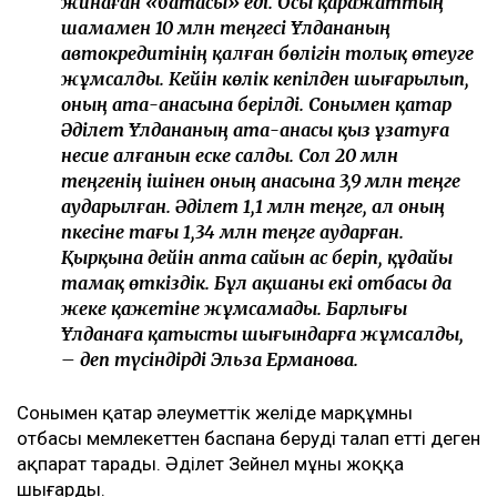
жинаған «батасы» еді. Осы қаражаттың
шамамен 10 млн теңгесі Ұлдананың
автокредитінің қалған бөлігін толық өтеуге
жұмсалды. Кейін көлік кепілден шығарылып,
оның ата-анасына берілді. Сонымен қатар
Әділет Ұлдананың ата-анасы қыз ұзатуға
несие алғанын еске салды. Сол 20 млн
теңгенің ішінен оның анасына 3,9 млн теңге
аударылған. Әділет 1,1 млн теңге, ал оның
әпкесіне тағы 1,34 млн теңге аударған.
Қырқына дейін апта сайын ас беріп, құдайы
тамақ өткіздік. Бұл ақшаны екі отбасы да
жеке қажетіне жұмсамады. Барлығы
Ұлданаға қатысты шығындарға жұмсалды,
– деп түсіндірді Эльза Ерманова.
Сонымен қатар әлеуметтік желіде марқұмның
отбасы мемлекеттен баспана беруді талап етті деген
ақпарат тарады. Әділет Зейнел мұны жоққа
шығарды.