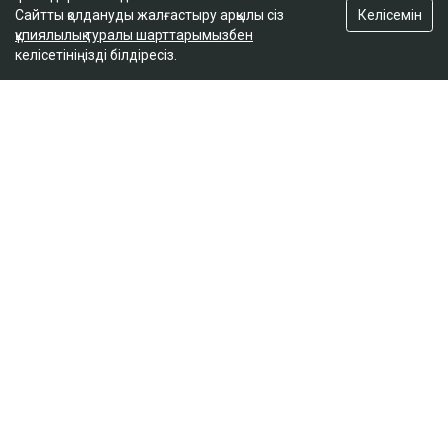
Келісемін
Сайтты қолдануды жалғастыру арқылы сіз
құпиялылық туралы шарттарымызбен
келісетініңізді білдіресіз.
ҚАЗІР ОҚЫЛЫП ЖАТЫР
Вучич Украинаның Еуроодаққа кіруіне қатысты
маңызды мәлімдеме жасады
19:15