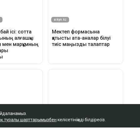
айдаланамыз.
қ туралы шарттарымызбен
келісетініңізді білдіресіз.