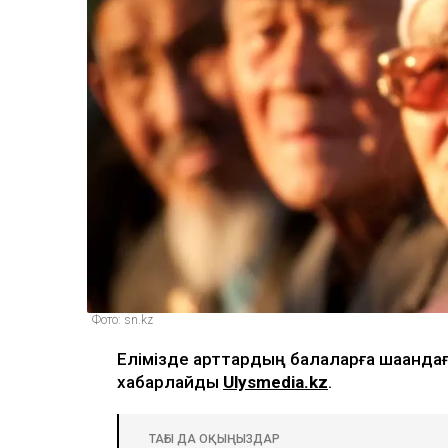
Фото: sn.kz
Елімізде қарттардың балаларға шаққанд
хабарлайды
Ulysmedia.kz
.
ТАҒЫ ДА ОҚЫҢЫЗДАР