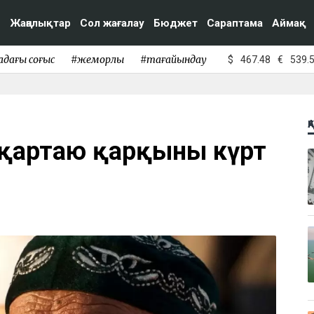
Жаңалықтар
Сол жағалау
Бюджет
Сараптама
Аймақ
адағы соғыс
#жемқорлық
#тағайындау
$
467.48
€
539.
Қ
 қартаю қарқыны күрт