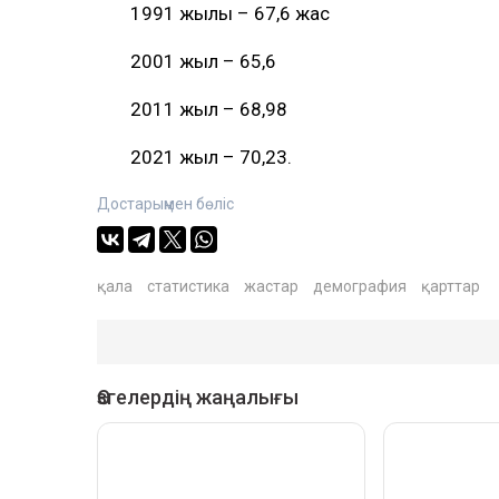
1991 жылы – 67,6 жас
2001 жыл – 65,6
2011 жыл – 68,98
2021 жыл – 70,23.
Достарыңмен бөліс
қала
статистика
жастар
демография
қарттар