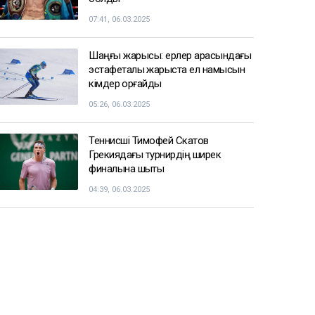
07:41, 06.03.2025
Шаңғы жарысы: ерлер арасындағы
эстафеталық жарыста ел намысын
кімдер қорғайды
05:26, 06.03.2025
Теннисші Тимофей Скатов
Грекиядағы турнирдің ширек
финалына шықты
04:39, 06.03.2025