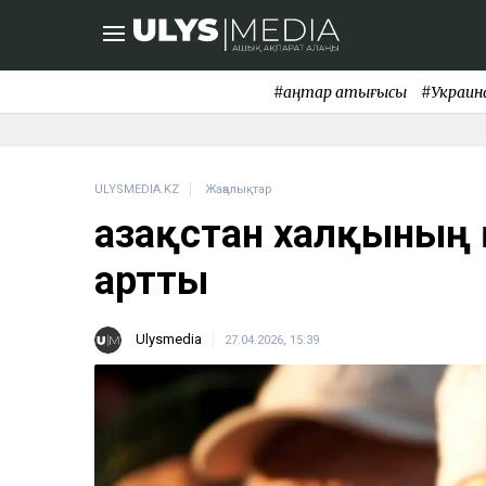
#қаңтар қақтығысы
#Украин
ULYSMEDIA.KZ
Жаңалықтар
Қазақстан халқының
артты
Ulysmedia
27.04.2026, 15:39