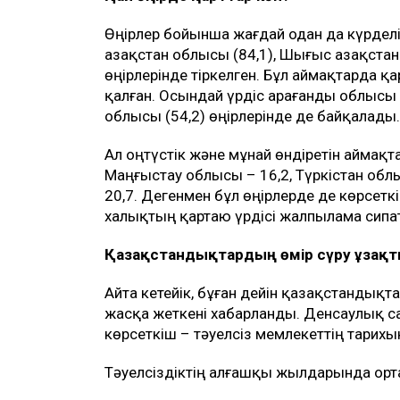
Өңірлер бойынша жағдай одан да күрделі
Қазақстан облысы (84,1), Шығыс Қазақстан
өңірлерінде тіркелген. Бұл аймақтарда 
қалған. Осындай үрдіс Қарағанды облысы 
облысы (54,2) өңірлерінде де байқалады.
Ал оңтүстік және мұнай өндіретін аймақ
Маңғыстау облысы – 16,2, Түркістан обл
20,7. Дегенмен бұл өңірлерде де көрсеткі
халықтың қартаю үрдісі жалпылама сипат
Қазақстандықтардың өмір сүру ұзақт
Айта кетейік, бұған дейін қазақстандықт
жасқа жеткені хабарланды. Денсаулық са
көрсеткіш – тәуелсіз мемлекеттің тарих
Тәуелсіздіктің алғашқы жылдарында орта