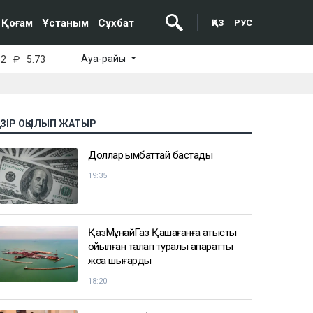
Қоғам
Ұстаным
Сұхбат
ҚАЗ
РУС
Ауа-райы
52
₽
5.73
АЗІР ОҚЫЛЫП ЖАТЫР
Доллар қымбаттай бастады
19:35
ҚазМұнайГаз Қашағанға қатысты
қойылған талап туралы ақпаратты
жоққа шығарды
18:20