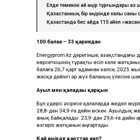
Елде темекіні қай өңір тұрғындары аз 
Қазақстанның бір өңірінде халық саны
Қазақстанда бес айда 115 әйел «жаса
100 балаға – 33 қариядан
Energyprom.kz дерегінше, Қазақстандағы
көрсеткішінің тұрақты өсіп келе жатқаны
балаға 26,7 қарт адамнан келсе, 2025 жыл
жасқа дейінгі әр жүз баланың үлесіне ш
Ауыл мен қаладағы қарқын
Бұл үдеріс әсіресе қалаларда жедел жүр
28,8-ден 34,9-ға дейін өскен. Ауылдық ж
анық байқалады: 23,9-дан 29,6-ға дейін
өзгеріп жатқанын аңғартады.
Қай өңірде қарттар көп?