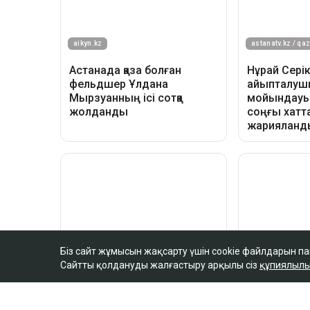
Біз сайт жұмысын жақсарту үшін cookie файлдарын п
Сайтты қолдануды жалғастыру арқылы сіз
құпиялылы