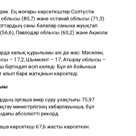
рек. Ең жоғары көрсеткіштер Солтүстік
 облысы (80,7) және Қостанай облысы (71,3)
қарттардың саны балалар санына жуықтап
(56,6), Павлодар облысы (60,2) және Ақмола
тарда халық құрылымы әлі де жас. Мәселен,
ысы – 17,2, Шымкент – 17, Атырау облысы –
ш біртіндеп өсіп келеді. Бұл ел бойынша
 алып бара жатқанын көрсетеді.
ығы
ардың орташа өмір сүру ұзақтығы 75,97
қтау министрлігінің хабарлауынша, бұл
ындағы абсолютті рекорд.
ша көрсеткіш 67,6 жасты көрсеткен.