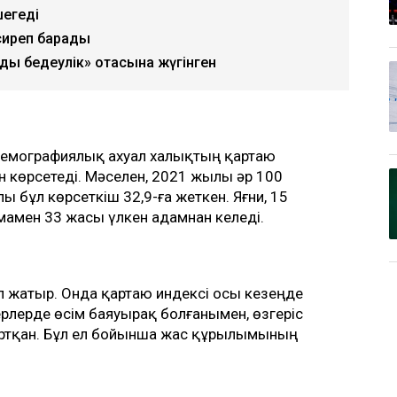
шегеді
 сиреп барады
нды бедеулік» отасына жүгінген
 демографиялық ахуал халықтың қартаю
н көрсетеді. Мәселен, 2021 жылы әр 100
ы бұл көрсеткіш 32,9-ға жеткен. Яғни, 15
амамен 33 жасы үлкен адамнан келеді.
іп жатыр. Онда қартаю индексі осы кезеңде
ерлерде өсім баяуырақ болғанымен, өзгеріс
 артқан. Бұл ел бойынша жас құрылымының