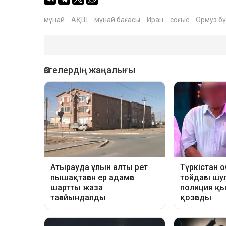
мұнай
АҚШ
мұнай бағасы
Иран
соғыс
Ормуз б