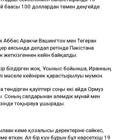
ай бағасы 100 доллардан төмен деңгейде
рі Аббас Аракчи Вашингтон мен Тегеран
дер аясында делдал ретінде Пәкістанға
н жеткізгеннен кейін байқалды.
ір білдірген жоқ. Ұсыныс бойынша, Иранның
 мәселе кейінірек қарастырылуы мүмкін.
өндірген қауіптері соңғы екі айда Ормуз
ты. Соның салдарынан әлемдік мұнай мен
 жүзінде тоқырауға ұшырады.
аған кеме қозғалысы деректеріне сәйкес,
еме өткен. Ал бір күн бұрын бұл көрсеткіш 19