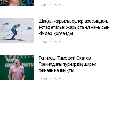
07:41, 06.03.2025
Шаңғы жарысы: ерлер арасындағы
эстафеталық жарыста ел намысын
кімдер қорғайды
05:26, 06.03.2025
Теннисші Тимофей Скатов
Грекиядағы турнирдің ширек
финалына шықты
04:39, 06.03.2025