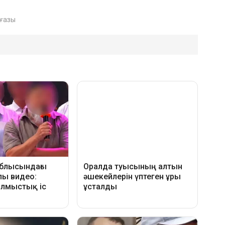
ұғазы