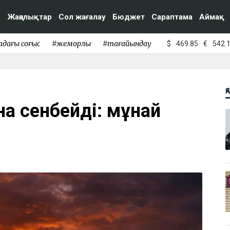
Жаңалықтар
Сол жағалау
Бюджет
Сараптама
Аймақ
адағы соғыс
#жемқорлық
#тағайындау
$
469.85
€
542.
Қ
а сенбейді: мұнай