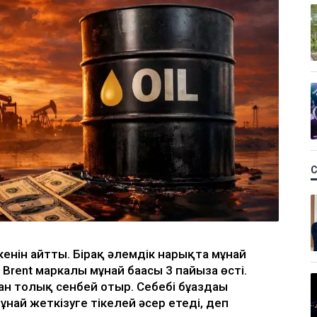
кенін айтты. Бірақ әлемдік нарықта мұнай
Brent маркалы мұнай бағасы 3 пайызға өсті.
ан толық сенбей отыр. Себебі бұғаздағы
мұнай жеткізуге тікелей әсер етеді, деп