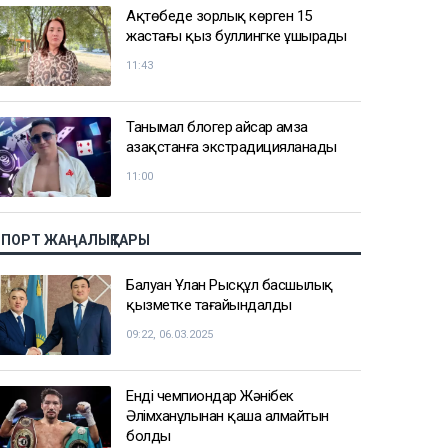
Ақтөбеде зорлық көрген 15
жастағы қыз буллингке ұшырады
11:43
Танымал блогер Қайсар Қамза
Қазақстанға экстрадицияланады
11:00
СПОРТ ЖАҢАЛЫҚТАРЫ
Балуан Ұлан Рысқұл басшылық
қызметке тағайындалды
09:22, 06.03.2025
Енді чемпиондар Жәнібек
Әлімханұлынан қаша алмайтын
болды