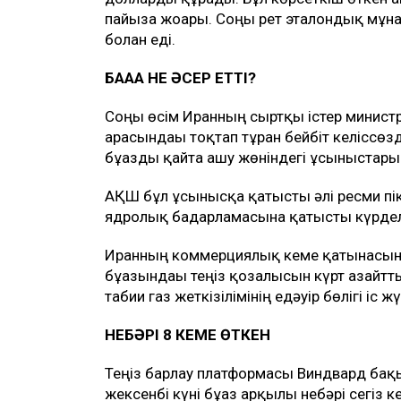
пайызға жоғары. Соңғы рет эталондық мұн
болған еді.
БАҒАҒА НЕ ӘСЕР ЕТТІ?
Соңғы өсім Иранның сыртқы істер минист
арасындағы тоқтап тұрған бейбіт келіссөз
бұғазды қайта ашу жөніндегі ұсыныстары
АҚШ бұл ұсынысқа қатысты әлі ресми пік
ядролық бағдарламасына қатысты күрделі
Иранның коммерциялық кеме қатынасына т
бұғазындағы теңіз қозғалысын күрт азайт
табиғи газ жеткізілімінің едәуір бөлігі іс
НЕБӘРІ 8 КЕМЕ ӨТКЕН
Теңіз барлау платформасы Виндвард бақыл
жексенбі күні бұғаз арқылы небәрі сегіз к