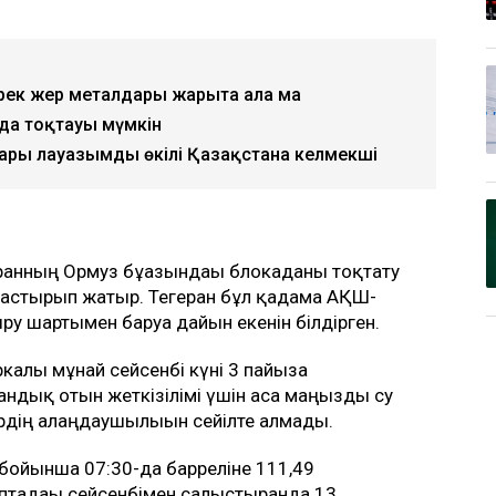
рек жер металдары жарыта ала ма
да тоқтауы мүмкін
ары лауазымды өкілі Қазақстанға келмекші
Иранның Ормуз бұғазындағы блокаданы тоқтату
ғастырып жатыр. Тегеран бұл қадамға АҚШ-
ру шартымен баруға дайын екенін білдірген.
алы мұнай сейсенбі күні 3 пайызға
дық отын жеткізілімі үшін аса маңызды су
рдің алаңдаушылығын сейілте алмады.
бойынша 07:30-да барреліне 111,49
птадағы сейсенбімен салыстырғанда 13