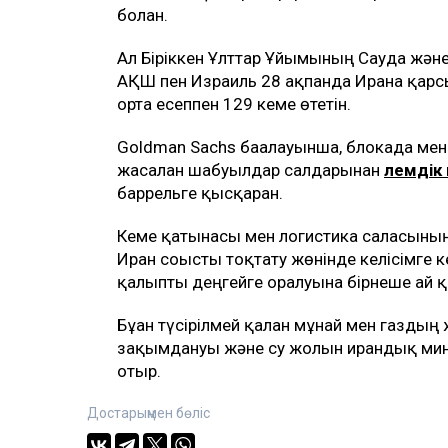
болған.
Ал Біріккен Ұлттар Ұйымының Сауда және
АҚШ пен Израиль 28 ақпанда Иранға қарсы 
орта есеппен 129 кеме өтетін.
Goldman Sachs бағалауынша, блокада мен
жасалған шабуылдар салдарынан
әлемдік 
баррельге қысқарған.
Кеме қатынасы мен логистика саласының
Иран соғысты тоқтату жөнінде келісімге 
қалыпты деңгейге оралуына бірнеше ай қ
Бұған түсірілмей қалған мұнай мен газд
зақымдануы және су жолын ирандық мина
отыр.
Достарыңмен бөліс