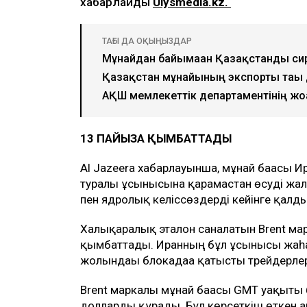
хабарлайды
Ulysmedia.kz.
ТАҒЫ ДА ОҚЫҢЫЗДАР
Мұнайдан байымаған Қазақстанды си
Қазақстан мұнайының экспорты тағы 
АҚШ мемлекеттік департаментінің жоғ
13 ПАЙЫЗҒА ҚЫМБАТТАДЫ
Al Jazeera хабарлауынша, мұнай бағасы 
туралы ұсынысына қарамастан өсуді жал
пен ядролық келіссөздерді кейінге қалды
Халықаралық эталон саналатын Brent марк
қымбаттады. Иранның бұл ұсынысы жаһан
жолындағы блокадаға қатысты трейдерле
Brent маркалы мұнай бағасы GMT уақыты 
долларды құрады. Бұл көрсеткіш өткен а