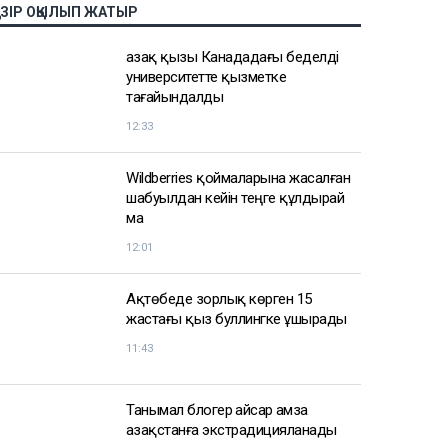
АЗІР ОҚЫЛЫП ЖАТЫР
Қазақ қызы Канададағы беделді
университетте қызметке
тағайындалды
12:33
Wildberries қоймаларына жасалған
шабуылдан кейін теңге құлдырай
ма
12:01
Ақтөбеде зорлық көрген 15
жастағы қыз буллингке ұшырады
11:43
Танымал блогер Қайсар Қамза
Қазақстанға экстрадицияланады