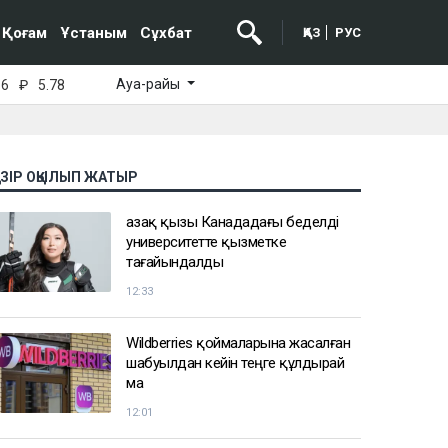
Қоғам
Ұстаным
Сұхбат
ҚАЗ
РУС
Ауа-райы
16
₽
5.78
АЗІР ОҚЫЛЫП ЖАТЫР
Қазақ қызы Канададағы беделді
университетте қызметке
тағайындалды
12:33
Wildberries қоймаларына жасалған
шабуылдан кейін теңге құлдырай
ма
12:01