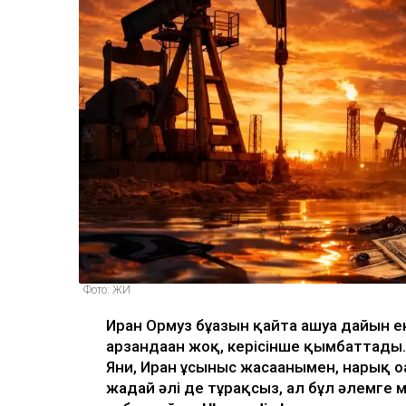
Фото: ЖИ
Иран Ормуз бұғазын қайта ашуға дайын е
арзандаған жоқ, керісінше қымбаттады. 
Яғни, Иран ұсыныс жасағанымен, нарық оғ
жағдай әлі де тұрақсыз, ал бұл әлемге 