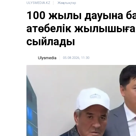
ULYSMEDIA.KZ
Жаңалықтар
100 жылқы дауына б
ақтөбелік жылқышыға
сыйлады
Ulysmedia
05.08.2026, 11:30