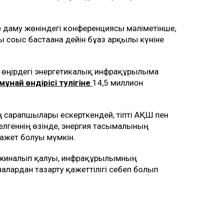
 даму жөніндегі конференциясы мәліметінше,
соғыс бастағанға дейін бұғаз арқылы күніне
 өңірдегі энергетикалық инфрақұрылымға
мұнай өндірісі тәулігіне
14,5 миллион
 сарапшылары ескерткендей, тіпті АҚШ пен
келгеннің өзінде, энергия тасымалының
ажет болуы мүмкін.
ың жиналып қалуы, инфрақұрылымның
лардан тазарту қажеттілігі себеп болып