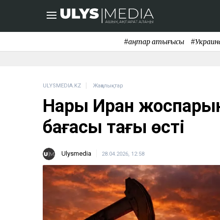
#қаңтар қақтығысы
#Украин
ULYSMEDIA.KZ
Жаңалықтар
Нарық Иран жоспарын
бағасы тағы өсті
Ulysmedia
28.04.2026, 12:58