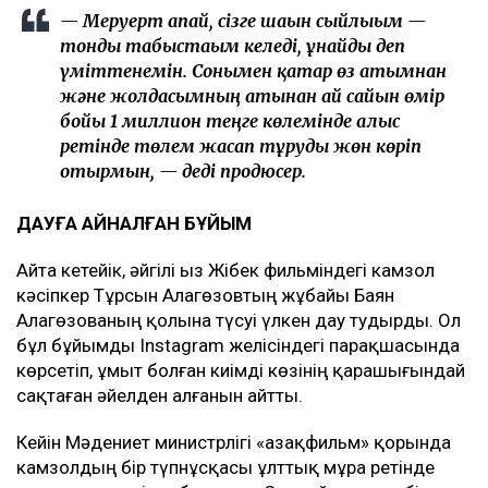
— Меруерт апай, сізге шағын сыйлығым —
тонды табыстағым келеді, ұнайды деп
үміттенемін. Сонымен қатар өз атымнан
және жолдасымның атынан ай сайын өмір
бойы 1 миллион теңге көлемінде алғыс
ретінде төлем жасап тұруды жөн көріп
отырмын, — деді продюсер.
ДАУҒА АЙНАЛҒАН БҰЙЫМ
Айта кетейік, әйгілі Қыз Жібек фильміндегі камзол
кәсіпкер Тұрсын Алагөзовтың жұбайы Баян
Алагөзованың қолына түсуі үлкен дау тудырды. Ол
бұл бұйымды Instagram желісіндегі парақшасында
көрсетіп, ұмыт болған киімді көзінің қарашығындай
сақтаған әйелден алғанын айтты.
Кейін Мәдениет министрлігі «Қазақфильм» қорында
камзолдың бір түпнұсқасы ұлттық мұра ретінде