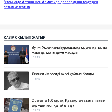
ҚАЗІР ОҚЫЛЫП ЖАТЫР
Вучич Украинаның Еуроодаққа кіруіне қатысты
маңызды мәлімдеме жасады