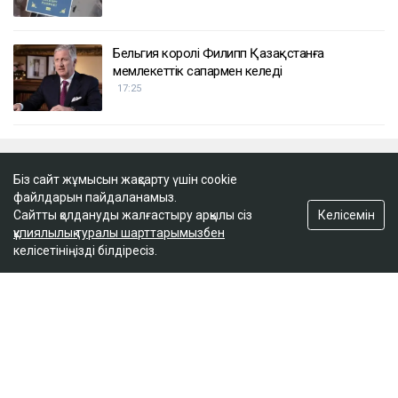
19:15
Лионель Мессидің әкесі қайтыс болды
18:45
2 сағатта 100 сұрақ: Қазақстан азаматтығын
Біз сайт жұмысын жақсарту үшін cookie
алу үшін тест қалай өтеді?
файлдарын пайдаланамыз.
17:59
Келісемін
Сайтты қолдануды жалғастыру арқылы сіз
құпиялылық туралы шарттарымызбен
келісетініңізді білдіресіз.
Бельгия королі Филипп Қазақстанға
мемлекеттік сапармен келеді
17:25
ULYSMEDIA.KZ
Жаңалықтар