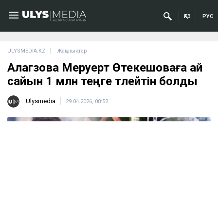
ҚАЗ
РУС
ULYSMEDIA.KZ
Жаңалықтар
Алагөзова Меруерт Өтекешоваға ай
сайын 1 млн теңге төлейтін болды
Ulysmedia
29.04.2026, 08:52