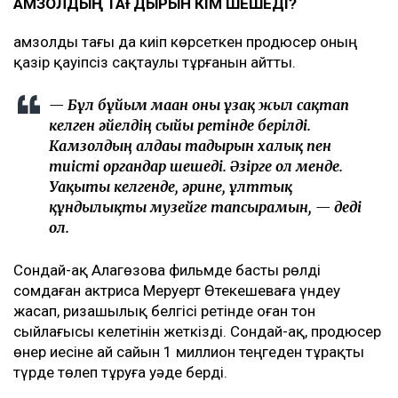
ҚАМЗОЛДЫҢ ТАҒДЫРЫН КІМ ШЕШЕДІ?
Қамзолды тағы да киіп көрсеткен продюсер оның
қазір қауіпсіз сақтаулы тұрғанын айтты.
— Бұл бұйым маған оны ұзақ жыл сақтап
келген әйелдің сыйы ретінде берілді.
Камзолдың алдағы тағдырын халық пен
тиісті органдар шешеді. Әзірге ол менде.
Уақыты келгенде, әрине, ұлттық
құндылықты музейге тапсырамын, — деді
ол.
Сондай-ақ Алагөзова фильмде басты рөлді
сомдаған актриса Меруерт Өтекешеваға үндеу
жасап, ризашылық белгісі ретінде оған тон
сыйлағысы келетінін жеткізді. Сондай-ақ, продюсер
өнер иесіне ай сайын 1 миллион теңгеден тұрақты
түрде төлеп тұруға уәде берді.