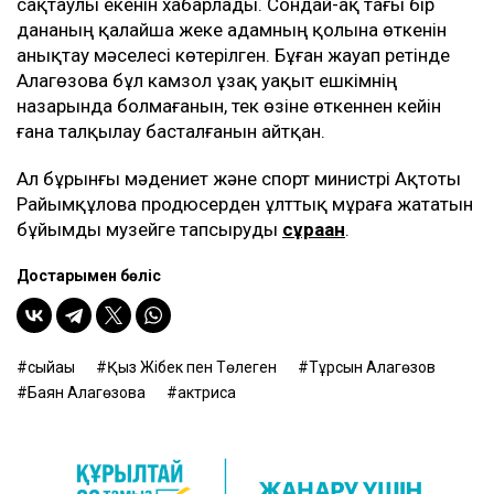
сақтаулы екенін хабарлады. Сондай-ақ тағы бір
дананың қалайша жеке адамның қолына өткенін
анықтау мәселесі көтерілген. Бұған жауап ретінде
Алагөзова бұл камзол ұзақ уақыт ешкімнің
назарында болмағанын, тек өзіне өткеннен кейін
ғана талқылау басталғанын айтқан.
Ал бұрынғы мәдениет және спорт министрі Ақтоты
Райымқұлова продюсерден ұлттық мұраға жататын
бұйымды музейге тапсыруды
сұраған
.
Достарыңмен бөліс
сыйақы
Қыз Жібек пен Төлеген
Тұрсын Алагөзов
Баян Алагөзова
актриса