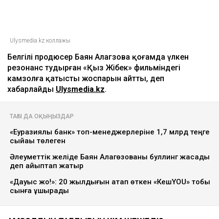
Ulysmedia.kz коллажы
Белгілі продюсер Баян Алагөзова қоғамда үлкен
резонанс тудырған «Қыз Жібек» фильміндегі
камзолға қатысты жоспарын айтты, деп
хабарлайды
Ulysmedia.kz
.
ТАҒЫ ДА ОҚЫҢЫЗДАР
«Еуразиялық банк» топ-менеджерлеріне 1,7 млрд теңге
сыйақы төлеген
Әлеуметтік желіде Баян Алагөзованы буллинг жасады
деп айыптап жатыр
«Дауыс жоқ!»: 20 жылдығын атап өткен «КешYOU» тобы
сынға ұшырады