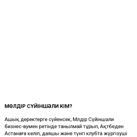
МӨЛДІР СҮЙІНШӘЛИ КІМ?
Ашық деректерге сүйенсек, Мөлдір Сүйіншәли
бизнес-вумен ретінде танылмай тұрып, Ақтөбеден
Астанаға келіп, даяшы және түнгі клубта жүргізуші