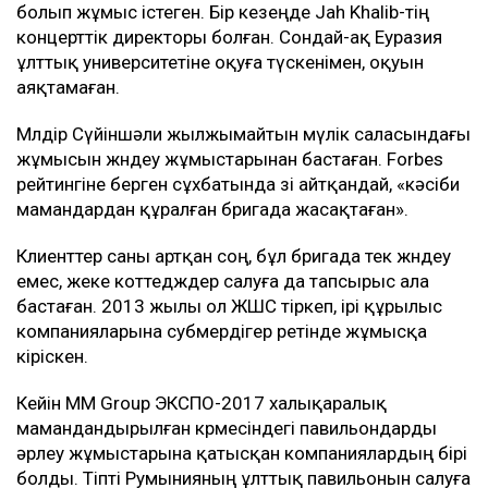
болып жұмыс істеген. Бір кезеңде Jah Khalib-тің
концерттік директоры болған. Сондай-ақ Еуразия
ұлттық университетіне оқуға түскенімен, оқуын
аяқтамаған.
Мөлдір Сүйіншәли жылжымайтын мүлік саласындағы
жұмысын жөндеу жұмыстарынан бастаған. Forbes
рейтингіне берген сұхбатында өзі айтқандай, «кәсіби
мамандардан құралған бригада жасақтаған».
Клиенттер саны артқан соң, бұл бригада тек жөндеу
емес, жеке коттедждер салуға да тапсырыс ала
бастаған. 2013 жылы ол ЖШС тіркеп, ірі құрылыс
компанияларына субмердігер ретінде жұмысқа
кіріскен.
Кейін MM Group ЭКСПО-2017 халықаралық
мамандандырылған көрмесіндегі павильондарды
әрлеу жұмыстарына қатысқан компаниялардың бірі
болды. Тіпті Румынияның ұлттық павильонын салуға