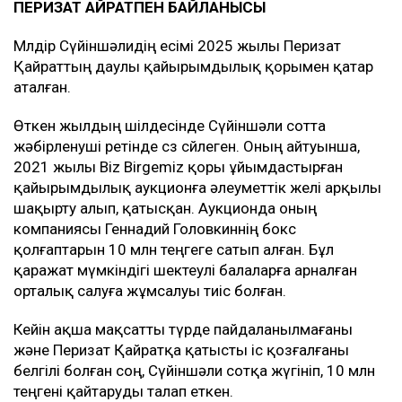
ПЕРИЗАТ ҚАЙРАТПЕН БАЙЛАНЫСЫ
Мөлдір Сүйіншәлидің есімі 2025 жылы Перизат
Қайраттың даулы қайырымдылық қорымен қатар
аталған.
Өткен жылдың шілдесінде Сүйіншәли сотта
жәбірленуші ретінде сөз сөйлеген. Оның айтуынша,
2021 жылы Biz Birgemiz қоры ұйымдастырған
қайырымдылық аукционға әлеуметтік желі арқылы
шақырту алып, қатысқан. Аукционда оның
компаниясы Геннадий Головкиннің бокс
қолғаптарын 10 млн теңгеге сатып алған. Бұл
қаражат мүмкіндігі шектеулі балаларға арналған
орталық салуға жұмсалуы тиіс болған.
Кейін ақша мақсатты түрде пайдаланылмағаны
және Перизат Қайратқа қатысты іс қозғалғаны
белгілі болған соң, Сүйіншәли сотқа жүгініп, 10 млн
теңгені қайтаруды талап еткен.