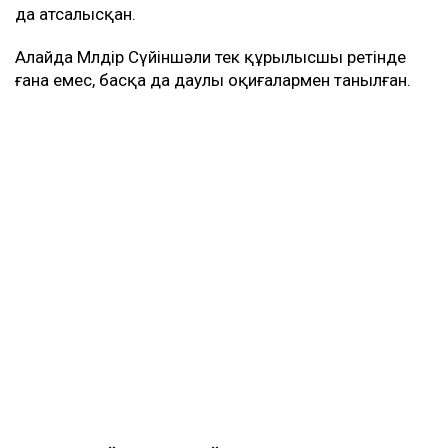
да атсалысқан.
Алайда Мөлдір Сүйіншәли тек құрылысшы ретінде
ғана емес, басқа да даулы оқиғалармен танылған.