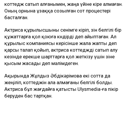
коттедж сатып алғанымен, жаңа үйіне кіре алмаған.
Оның орнына ұзаққа созылған сот процестері
басталған.
Актриса құрылысшыны сенімге кіріп, өзін белгілі бір
құжаттарға қол қоюға көндірді деп айыптаған. Ал
құрылыс компаниясы керісінше жала жапты деп
қарсы талап қойып, актриса коттеджді сатып алу
кезінде ерекше шарттарға қол жеткізу үшін өзіне
қысым жасады деп мәлімдеген.
Ақырында Жұлдыз Әбдікәрімова екі сотта да
жеңіліп, коттеджін ала алмағаны белгілі болды.
Актриса бұл жағдайға қатысты Ulysmedia-ға пікір
беруден бас тартқан.