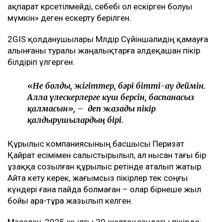
ақпарат көрсетілмейді, себебі ол ескірген болуы
мүмкін» деген ескерту берілген.
2GIS қолданушылары Мөлдір Сүйіншәлидің қамауға
алынғаны туралы жаңалықтарға әлдеқашан пікір
білдіріп үлгерген.
«Не болды, жігіттер, бәрі бітті-ау деймін.
Алла үлескерлерге күш берсін, баспанасыз
қалмасын», – деп жазады пікір
қалдырушылардың бірі.
Құрылыс компаниясының басшысы Перизат
Қайрат есімімен салыстырылып, ал нысан тағы бір
ұзаққа созылған құрылыс ретінде аталып жатыр.
Айта кету керек, жағымсыз пікірлер тек соңғы
күндері ғана пайда болмаған – олар бірнеше жыл
бойы ара-тұра жазылып келген.