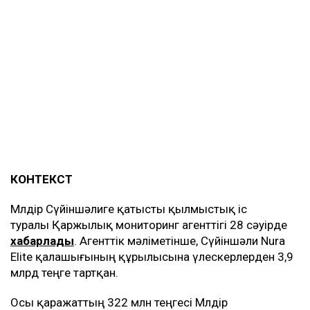
КОНТЕКСТ
Мөлдір Сүйіншәлиге қатысты қылмыстық іс
туралы Қаржылық мониторинг агенттігі 28 сәуірде
хабарлады
. Агенттік мәліметінше, Сүйіншәли Nura
Elite қалашығының құрылысына үлескерлерден 3,9
млрд теңге тартқан.
Осы қаражаттың 322 млн теңгесі Мөлдір