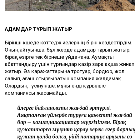
АДАМДАР ТҰРЫП ЖАТЫР
Бірінші көшеде коттедж иелерінің бірін кездестірдім.
Оның айтуынша, бұл жерде адамдар тұрып жатыр,
бірақ әзірге тек бірнеше үйде ғана. Аумақты
абаттандыру үшін тұрғындар қазір өзара ақша жинап
жатыр. Өз қаражаттарына тротуар, бордюр, жол
салып, ағаш отырғызатын компания жалдамақ.
Олардың түсінуінше, мұны енді құрылыс
компаниясы жасамайды.
Үйлерге байланысты жағдай әртүрлі.
Аяқталған үйлерде тұруға қажетті жағдай
бар – коммуникациялар жүргізілген. Бірақ
құжаттарға мұқият қарау керек: егер барлық
құжат қолда болса, үйді нотариус арқылы өз