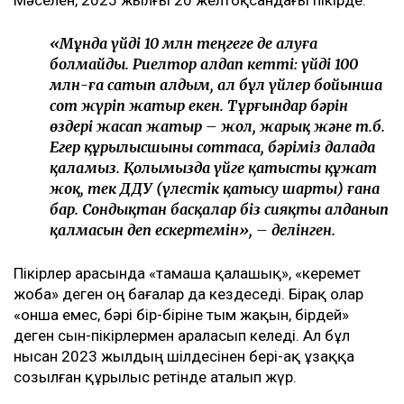
Мәселен, 2025 жылғы 20 желтоқсандағы пікірде:
«Мұнда үйді 10 млн теңгеге де алуға
болмайды. Риелтор алдап кетті: үйді 100
млн-ға сатып алдым, ал бұл үйлер бойынша
сот жүріп жатыр екен. Тұрғындар бәрін
өздері жасап жатыр – жол, жарық және т.б.
Егер құрылысшыны соттаса, бәріміз далада
қаламыз. Қолымызда үйге қатысты құжат
жоқ, тек ДДУ (үлестік қатысу шарты) ғана
бар. Сондықтан басқалар біз сияқты алданып
қалмасын деп ескертемін», – делінген.
Пікірлер арасында «тамаша қалашық», «керемет
жоба» деген оң бағалар да кездеседі. Бірақ олар
«онша емес, бәрі бір-біріне тым жақын, бірдей»
деген сын-пікірлермен араласып келеді. Ал бұл
нысан 2023 жылдың шілдесінен бері-ақ ұзаққа
созылған құрылыс ретінде аталып жүр.