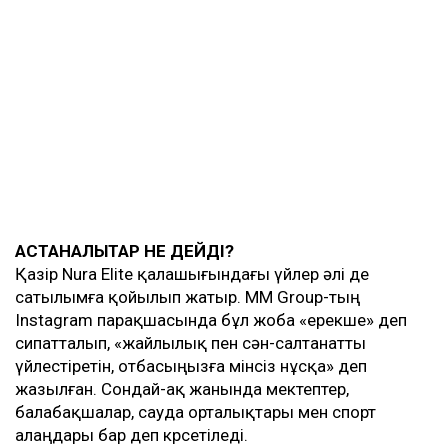
АСТАНАЛЫҚТАР НЕ ДЕЙДІ?
Қазір Nura Elite қалашығындағы үйлер әлі де
сатылымға қойылып жатыр. MM Group-тың
Instagram парақшасында бұл жоба «ерекше» деп
сипатталып, «жайлылық пен сән-салтанатты
үйлестіретін, отбасыңызға мінсіз нұсқа» деп
жазылған. Сондай-ақ жанында мектептер,
балабақшалар, сауда орталықтары мен спорт
алаңдары бар деп көрсетіледі.