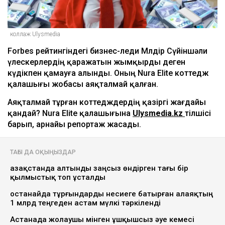
коллаж Ulysmedia
Forbes рейтингіндегі бизнес-леди Мөлдір Сүйіншәли
үлескерлердің қаражатын жымқырды деген
күдікпен қамауға алынды. Оның Nura Elite коттедж
қалашығы жобасы аяқталмай қалған.
Аяқталмай тұрған коттедждердің қазіргі жағдайы
қандай? Nura Elite қалашығына
Ulysmedia.kz
тілшісі
барып, арнайы репортаж жасады.
ТАҒЫ ДА ОҚЫҢЫЗДАР
Қазақстанда алтынды заңсыз өндірген тағы бір
қылмыстық топ ұсталды
Қостанайда тұрғындарды несиеге батырған алаяқтың
1 млрд теңгеден астам мүлкі тәркіленді
Астанада жолаушы мінген ұшқышсыз әуе кемесі