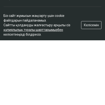
Редакция
Біз сайт жұмысын жақсарту үшін cookie
Жоба туралы
файлдарын пайдаланамыз.
Сайт ережелері
Келісемін
Сайтты қолдануды жалғастыру арқылы сіз
құпиялылық туралы шарттарымызбен
Сайттағы жарнама
келісетініңізді білдіресіз.
Байланыс
Редакциялық саясат
Біз әлеуметтік желілерде
Google News-ке жазылу
© 2026. ТОО "Ulys Media Group". Барлық құқықтар қорғалған.