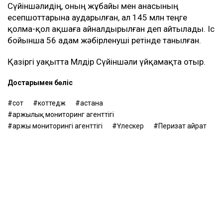
Сүйіншәлидің, оның жұбайы мен анасының
есепшоттарына аударылған, ал 145 млн теңге
қолма-қол ақшаға айналдырылған деп айтылады. Іс
бойынша 56 адам жәбірленуші ретінде танылған.
Қазіргі уақытта Мөлдір Сүйіншәли үйқамақта отыр.
Достарыңмен бөліс
сот
коттедж
астана
Қаржылық мониторинг агенттігі
Қаржы мониторингі агенттігі
Үлескер
Перизат Қайрат