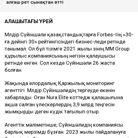
алғаш рет сынақтан өтті
ҚАЛАШЫҚТАҒЫ ҮРЕЙ
Мөлдір Сүйіншәли қазақстандықтарға Forbes-тің «30-
ға дейінгі 30» рейтингісіндегі бизнес-леди ретінде
танымал. Ол бұл тізімге 2021 жылы өзінің MM Group
құрылыс компаниясының негізін қалаушысы
ретінде енген. Сол кезде Сүйіншәли 26 жаста
болған.
Жақында елордалық Қаржылық мониторинг
агенттігі Мөлдір Сүйіншәлидің тергеуде екенін
хабарлады. Оған Nura Elite коттедж қалашығына
ақша салған үлескерлердің 3,9 млрд теңгесін
жымқырды деген күдік тағылып отыр.
Агенттік мәліметінше, Сүйіншәлидің компаниясы
барлық мерзімді бұзған. 2023 жылы пайдалануға