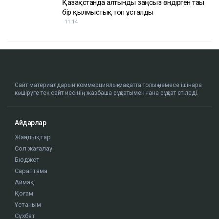
Қазақстанда алтынды заңсыз өндірген тағы
бір қылмыстық топ ұсталды
11:14
Сайт материалдарын коммерциялық мақсатта толық немесе ішінара
көшіруге тек сайт иесінің жазбаша рұқсатымен ғана рұқсат етіледі.
Айдарлар
Жаңалықтар
Сол жағалау
Бюджет
Сараптама
Аймақ
Қоғам
Ұстаным
Сұхбат