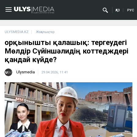
ҚАЗ
РУС
ULYSMEDIA.KZ
Жаңалықтар
Қорқынышты қалашық: тергеудегі
Мөлдір Сүйіншәлидің коттедждері
қандай күйде?
Ulysmedia
29.04.2026, 11:41