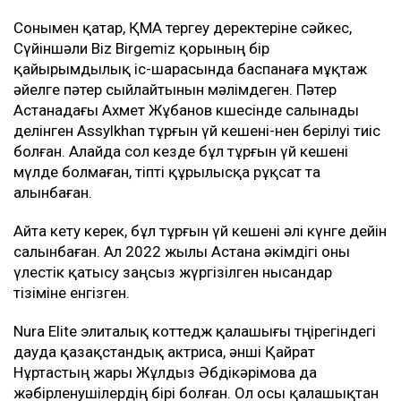
Сонымен қатар, ҚМА тергеу деректеріне сәйкес,
Сүйіншәли Biz Birgemiz қорының бір
қайырымдылық іс-шарасында баспанаға мұқтаж
әйелге пәтер сыйлайтынын мәлімдеген. Пәтер
Астанадағы Ахмет Жұбанов көшесінде салынады
делінген Assylkhan тұрғын үй кешені-нен берілуі тиіс
болған. Алайда сол кезде бұл тұрғын үй кешені
мүлде болмаған, тіпті құрылысқа рұқсат та
алынбаған.
Айта кету керек, бұл тұрғын үй кешені әлі күнге дейін
салынбаған. Ал 2022 жылы Астана әкімдігі оны
үлестік қатысу заңсыз жүргізілген нысандар
тізіміне енгізген.
Nura Elite элиталық коттедж қалашығы төңірегіндегі
дауда қазақстандық актриса, әнші Қайрат
Нұртастың жары Жұлдыз Әбдікәрімова да
жәбірленушілердің бірі болған. Ол осы қалашықтан