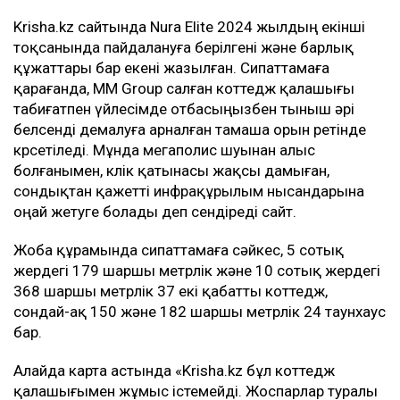
Krisha.kz сайтында Nura Elite 2024 жылдың екінші
тоқсанында пайдалануға берілгені және барлық
құжаттары бар екені жазылған. Сипаттамаға
қарағанда, MM Group салған коттедж қалашығы
табиғатпен үйлесімде отбасыңызбен тыныш әрі
белсенді демалуға арналған тамаша орын ретінде
көрсетіледі. Мұнда мегаполис шуынан алыс
болғанымен, көлік қатынасы жақсы дамыған,
сондықтан қажетті инфрақұрылым нысандарына
оңай жетуге болады деп сендіреді сайт.
Жоба құрамында сипаттамаға сәйкес, 5 сотық
жердегі 179 шаршы метрлік және 10 сотық жердегі
368 шаршы метрлік 37 екі қабатты коттедж,
сондай-ақ 150 және 182 шаршы метрлік 24 таунхаус
бар.
Алайда карта астында «Krisha.kz бұл коттедж
қалашығымен жұмыс істемейді. Жоспарлар туралы