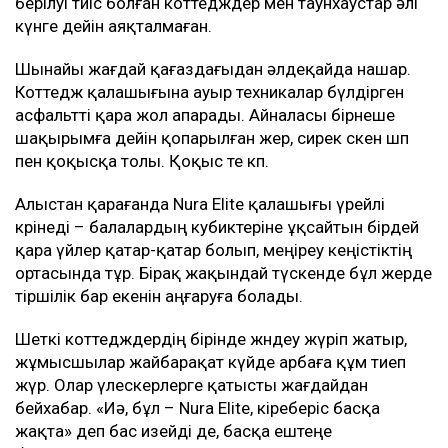
берілуі тиіс болған коттедждер мен таунхаустар әлі
күнге дейін аяқталмаған.
Шынайы жағдай қағаздағыдан әлдеқайда нашар.
Коттедж қалашығына ауыр техникалар бүлдірген
асфальтті қара жол апарады. Айналасы бірнеше
шақырымға дейін қопарылған жер, сирек өскен шөп
пен қоқысқа толы. Қоқыс өте көп.
Алыстан қарағанда Nura Elite қалашығы үрейлі
көрінеді – балалардың кубиктеріне ұқсайтын бірдей
қара үйлер қатар-қатар болып, меңіреу кеңістіктің
ортасында тұр. Бірақ жақындай түскенде бұл жерде
тіршілік бар екенін аңғаруға болады.
Шеткі коттедждердің бірінде жөндеу жүріп жатыр,
жұмысшылар жайбарақат күйде арбаға құм тиеп
жүр. Олар үлескерлерге қатысты жағдайдан
бейхабар. «Иә, бұл – Nura Elite, кіреберіс басқа
жақта» деп бас изейді де, басқа ештеңе