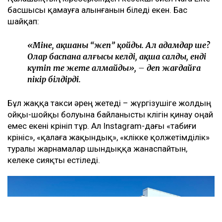
басшысы қамауға алынғанын біледі екен. Бас
шайқап:
«Міне, ақшаны “жеп” қойды. Ал адамдар ше?
Олар баспана алғысы келді, ақша салды, енді
күтіп те жете алмайды», – деп жағдайға
пікір білдірді.
Бұл жаққа такси әрең жетеді – жүргізушіге жолдың
ойқы-шойқы болуына байланысты көлігін қинау оңай
емес екені көрініп тұр. Ал Instagram-дағы «табиғи
көрініс», «қалаға жақындық», «көлікке қолжетімділік»
туралы жарнамалар шындыққа жанаспайтын,
келеке сияқты естіледі.