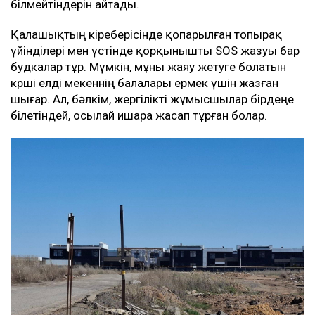
білмейтіндерін айтады.
Қалашықтың кіреберісінде қопарылған топырақ
үйінділері мен үстінде қорқынышты SOS жазуы бар
будкалар тұр. Мүмкін, мұны жаяу жетуге болатын
көрші елді мекеннің балалары ермек үшін жазған
шығар. Ал, бәлкім, жергілікті жұмысшылар бірдеңе
білетіндей, осылай ишара жасап тұрған болар.