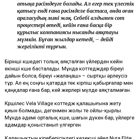
атыңа рәсімдеуге болады. Ал егер тек үлестік
қатысу енді ғана рәсімделе бастаса, онда оған
араласудың мәні жоқ. Себебі алдымен сот
процестері өтеді, кейін ғана басқа бір
құрылыс компаниясы нысанды аяқтауы
мүмкін. Бұған жылдар кетеді, – дейді
жергілікті тұрғын.
Бірінші көшедегі толық аяқталған үйлерден кейін
екінші көше басталады. Мұнда коттедждер біреуі
дайын болса, біреуі «жалаңаш» – сыртқы әрлеусіз
тұр. Ал ең соңғы қатарда тек кірпіш қабырғалар мен
қаңқалар ғана бар, кей жерлері мүлде аяқталмаған.
Көршілес Vela Village коттедж қалашығына жету
қиын болмады, дегенмен жолы өте ойлы-қырлы.
Мұнда әдемі орталық көше, шағын дүкен бар, үйлерге
адамдар қоныстанып үлгерген.
Қалашықтың кіреберісіндегі кезекші әйел Nura Elite