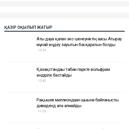
ҚАЗІР ОҚЫЛЫП ЖАТЫР
Аты дауға қалған экс-шенеуніктің ағасы Атырау
мұнай өңдеу зауытын басқаратын болды
13:24
Қазақстандағы табиғи паркте вольфрам
өндіріле бастайды
12:45
Рақышев миллиондаған шығынға байланысты
дивиденд ала алмайды
11:53