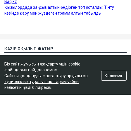
Біз сайт жұмысын жақсарту үшін cookie
файлдарын пайдаланамыз.
Келісемін
Сайтты қолдануды жалғастыру арқылы сіз
құпиялылық туралы шарттарымызбен
келісетініңізді білдіресіз.