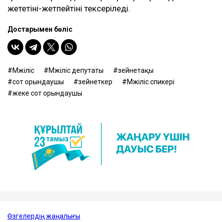
жететіні-жетпейтіні тексеріледі.
Достарыңмен бөліс
Мәжіліс
Мәжіліс депутаты
зейнетақы
сот орындаушы
зейнеткер
Мәжіліс спикері
жеке сот орындаушы