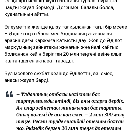
жатыр. Бірақ ол Ұлдананың құрбысы болған
жоқ. Екі жыл бойы бірге жұмыс істегенімен,
олар бір-ақ рет бірге бір ауысымға шыққан. Бір
ұйымда жұмыс істеді, бірақ құрбы ретінде бірге
қыдырып, араласқан емес. Біз сәуір айынан
бастап араласа бастадық. Сөйтіп, бәрі осылай
өрбіді... Қазір жадырап жүргенім – анамның,
Алланың және оның арқасы. Ол маған жаңа
өмір сыйлады, – деді Әділет.
Ол қазіргі әйелінің жүкті болғаны туралы сұраққа
нақты жауап бермеді. Дегенмен балалы болса,
қуанатынын айтты.
Әлеуметтік желіде қызу талқыланған тағы бір мәселе
– Әділеттің отбасы мен Ұлдананың ата-анасы
арасындағы қаржыға қатысты дау. Желіде Әділет
марқұмның зейнетақы жинағын және әйелі қайтыс
болғаннан кейін берілген 20 млн теңгені өзіне алып