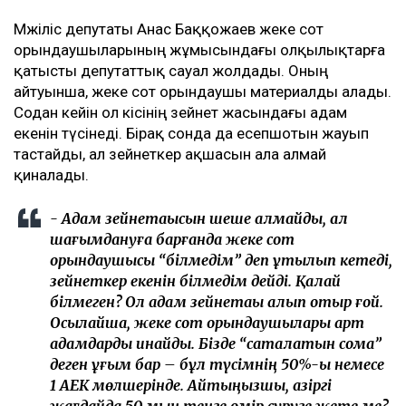
Мәжіліс депутаты Анас Баққожаев жеке сот
орындаушыларының жұмысындағы олқылықтарға
қатысты депутаттық сауал жолдады. Оның
айтуынша, жеке сот орындаушы материалды алады.
Содан кейін ол кісінің зейнет жасындағы адам
екенін түсінеді. Бірақ сонда да есепшотын жауып
тастайды, ал зейнеткер ақшасын ала алмай
қиналады.
- Адам зейнетақысын шеше алмайды, ал
шағымдануға барғанда жеке сот
орындаушысы “білмедім” деп құтылып кетеді,
зейнеткер екенін білмедім дейді. Қалай
білмеген? Ол адам зейнетақы алып отыр ғой.
Осылайша, жеке сот орындаушылары қарт
адамдарды қинайды. Бізде “сақталатын сома”
деген ұғым бар – бұл түсімнің 50%-ы немесе
1 АЕК мөлшерінде. Айтыңызшы, қазіргі