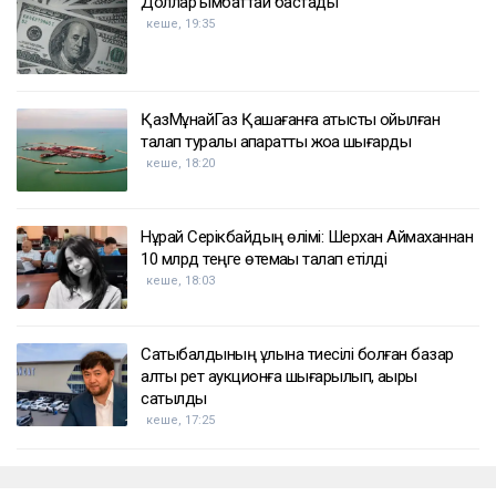
ҚАЗІР ОҚЫЛЫП ЖАТЫР
Доллар қымбаттай бастады
кеше, 19:35
ҚазМұнайГаз Қашағанға қатысты қойылған
талап туралы ақпаратты жоққа шығарды
кеше, 18:20