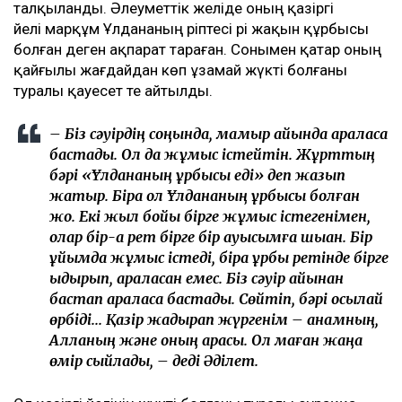
танысқанын қаладық. Әркімнің бақытты болуға
құқығы бар. Заңның еш жерінде «бір жыл күту
керек» деп жазылмаған. Мен үшін ең
бастысы – баламды тірі, күліп, бақытты
күйде көру болды, – деді Эльза Ерманова.
Ұлдана қайтыс болғаннан кейінгі қаржылық
даулар
Желіде Әділеттің сегіз айдан кейін қайта үйленгені
ғана емес, оның қазіргі жарының кім екені де қызу
талқыланды. Әлеуметтік желіде оның қазіргі
әйелі марқұм Ұлдананың әріптесі әрі жақын құрбысы
болған деген ақпарат тараған. Сонымен қатар оның
қайғылы жағдайдан көп ұзамай жүкті болғаны
туралы қауесет те айтылды.
– Біз сәуірдің соңында, мамыр айында араласа
бастадық. Ол да жұмыс істейтін. Жұрттың
бәрі «Ұлдананың құрбысы еді» деп жазып