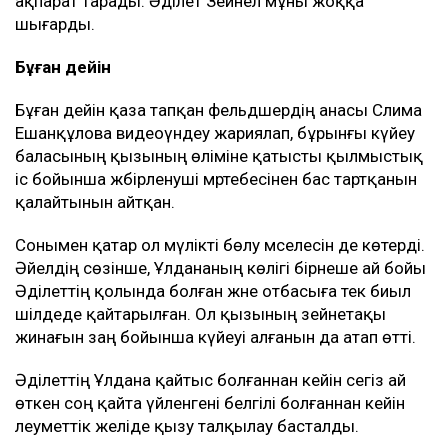
аударылған. Әділет 1,1 млн теңге, ал оның
әпкесіне тағы 1,34 млн теңге аударған.
Қырқына дейін апта сайын ас беріп, құдайы
тамақ өткіздік. Бұл ақшаны екі отбасы да
жеке қажетіне жұмсамады. Барлығы
Ұлданаға қатысты шығындарға жұмсалды, –
деп түсіндірді Эльза Ерманова.
Сонымен қатар әлеуметтік желіде марқұмның
отбасы мемлекеттен баспана беруді талап етті деген
ақпарат тарады. Әділет Зейнел мұны жоққа
шығарды.
Бұған дейін
Бұған дейін қаза тапқан фельдшердің анасы Сәлима
Ешанқұлова видеоүндеу жариялап, бұрынғы күйеу
баласының қызының өліміне қатысты қылмыстық
іс бойынша жәбірленуші мәртебесінен бас тартқанын