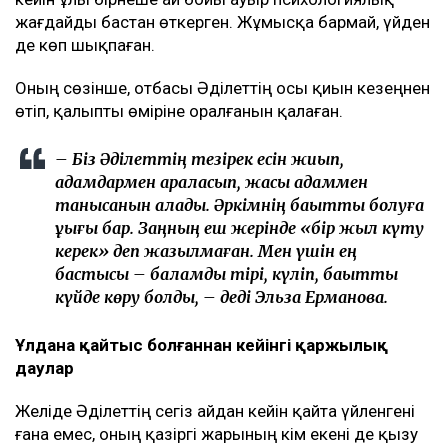
бастадым. Енді соңына дейін жеткізгім
келеді. Қазақта «бастаған істі аяқта» деген сөз
бар ғой. Егер ертең бас тартсам, «Екінші
отбасын құрды, енді бәрінен бас тартып
жатыр» деп айтады. Бұл хейттің тағы бір
толқынына ұласады. Мен ондайды
қаламаймын, – деді ол.
Әділет сұхбатқа анасымен бірге келген. Эльза
Ерманованың айтуынша, келіні қайтыс болғаннан
кейін ұлы бірнеше ай бойы ауыр психологиялық
жағдайды бастан өткерген. Жұмысқа бармай, үйден
де көп шықпаған.
Оның сөзінше, отбасы Әділеттің осы қиын кезеңнен
өтіп, қалыпты өміріне оралғанын қалаған.
– Біз Әділеттің тезірек есін жиып,
адамдармен араласып, жақсы адаммен