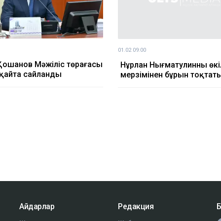
01.02 09:00
Қошанов Мәжіліс төрағасы
Нұрлан Нығматулинның өкіл
қайта сайланды
мерзімінен бұрын тоқта
Айдарлар
Редакция
Б