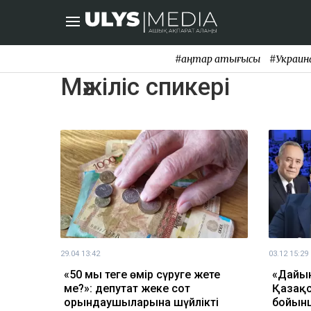
#қаңтар қақтығысы
#Украин
Мәжіліс спикері
29.04 13:42
03.12 15:29
«50 мың теңге өмір сүруге жете
«Дайын
ме?»: депутат жеке сот
Қазақс
орындаушыларына шүйлікті
бойынш