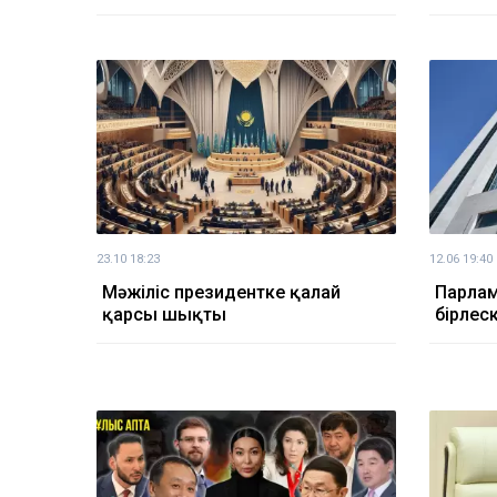
23.10 18:23
12.06 19:40
Мәжіліс президентке қалай
Парлам
қарсы шықты
бірлес