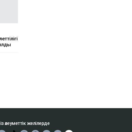
еттілігі
тылды
із әлеуметтік желілерде