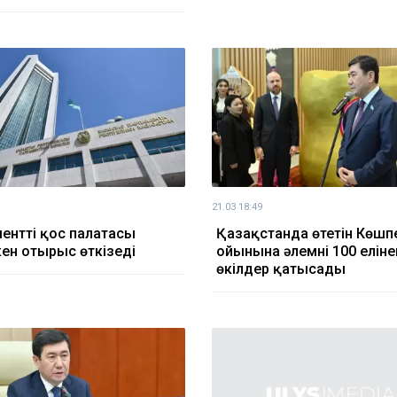
21.03 18:49
енттің қос палатасы
Қазақстанда өтетін Көшп
кен отырыс өткізеді
ойынына әлемнің 100 еліне
өкілдер қатысады