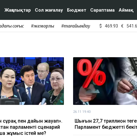
Жаңалықтар
Сол жағалау
Бюджет
Сараптама
Аймақ
адағы соғыс
#жемқорлық
#тағайындау
$
469.93
€
541.
26.11 19:40
 сұрақ пен дайын жауап».
Шығын 27,7 триллион теңге
тан парламенті сценарий
Парламент бюджетті бекіт
а жұмыс істей ме?