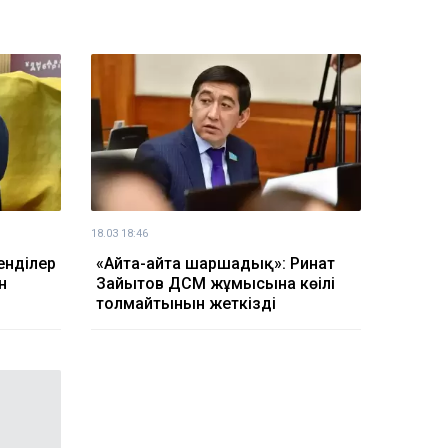
18.03 18:46
енділер
«Айта-айта шаршадық»: Ринат
н
Зайытов ДСМ жұмысына көңілі
толмайтынын жеткізді