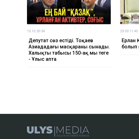
15.10 20:34
29.03 11:45
Депутат сөз естіді. Тоқаев
Ерлан 
Азиададағы масқараны сынады.
болып 
Халықтың табысы 150-ақ мың теңге
- Ұлыс апта