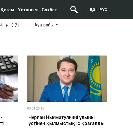
Қоғам
Ұстаным
Сұхбат
ҚАЗ
РУС
Ауа-райы
64
₽
5.71
03.04 20:15
 -
Нұрлан Нығматулиннің ұлының
ті
үстінен қылмыстық іс қозғалды