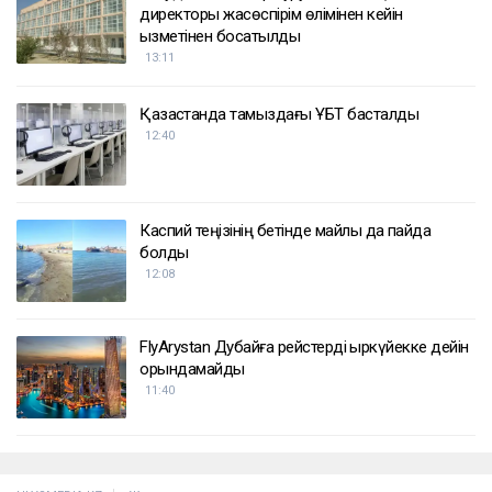
директоры жасөспірім өлімінен кейін
қызметінен босатылды
13:11
Қазақстанда тамыздағы ҰБТ басталды
12:40
Каспий теңізінің бетінде майлы дақ пайда
болды
12:08
FlyArystan Дубайға рейстерді қыркүйекке дейін
орындамайды
11:40