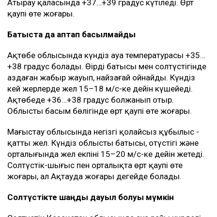
Атырау қаласында +37…+39 градус күтіледі. Өрт
қаупі өте жоғары.
Батыста да аптап басылмайды
Ақтөбе облысында күндіз ауа температурасы +35…
+38 градус болады. Өңірдің батысы мен солтүстігінде
аздаған жаңбыр жауып, найзағай ойнайды. Күндіз
кей жерлерде жел 15–18 м/с-ке дейін күшейеді.
Ақтөбеде +36…+38 градус болжанып отыр.
Облыстың басым бөлігінде өрт қаупі өте жоғары.
Маңғыстау облысында негізгі қолайсыз құбылыс -
қатты жел. Күндіз облыстың батысы, оңтүстігі және
орталығында жел екпіні 15–20 м/с-ке дейін жетеді.
Солтүстік-шығыс пен орталықта өрт қаупі өте
жоғары, ал Ақтауда жоғары деңгейде болады.
Солтүстікте шаңды дауыл болуы мүмкін