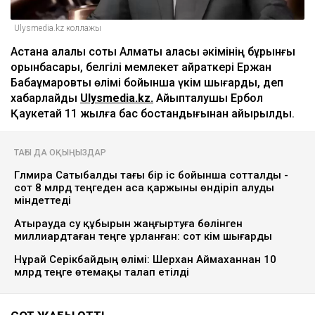
Ulysmedia.kz коллажы
Астана қалалық соты Алматы қаласы әкімінің бұрынғы
орынбасары, белгілі мемлекет қайраткері Ержан
Бабақұмаровты өлімі бойынша үкім шығарды, деп
хабарлайды
Ulysmedia.kz.
Айыпталушы Ербол
Қаукетай 11 жылға бас бостандығынан айырылды.
ТАҒЫ ДА ОҚЫҢЫЗДАР
Гүлмира Сатыбалды тағы бір іс бойынша сотталды -
сот 8 млрд теңгеден аса қаржыны өндіріп алуды
міндеттеді
Атырауда су құбырын жаңғыртуға бөлінген
миллиардтаған теңге ұрланған: сот үкім шығарды
Нұрай Серікбайдың өлімі: Шерхан Аймаханнан 10
млрд теңге өтемақы талап етілді