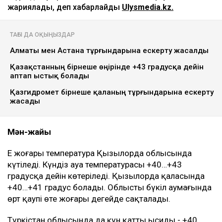
жариялады, деп хабарлайды
Ulysmedia.kz.
ТАҒЫ ДА ОҚЫҢЫЗДАР
Алматы мен Астана тұрғындарына ескерту жасалды
Қазақстанның бірнеше өңірінде +43 градусқа дейін
аптап ыстық болады
Қазгидромет бірнеше қаланың тұрғындарына ескерту
жасады
Мән-жайы
Ең жоғары температура Қызылорда облысында
күтіледі. Күндіз ауа температурасы +40…+43
градусқа дейін көтеріледі. Қызылорда қаласында
+40…+41 градус болады. Облыстың бүкіл аумағында
өрт қаупі өте жоғары деңгейде сақталады.
Түркістан облысында да күн қатты ысиды - +40…