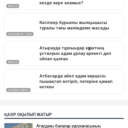
ҚАЗІР ОҚЫЛЫП ЖАТЫР
Ақтаудағы балалар ауруханасының