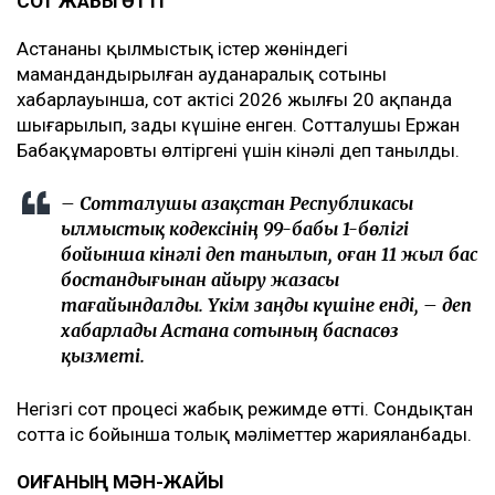
СОТ ЖАБЫҚ ӨТТІ
Астананың қылмыстық істер жөніндегі
мамандандырылған ауданаралық сотының
хабарлауынша, сот актісі 2026 жылғы 20 ақпанда
шығарылып, заңды күшіне енген. Сотталушы Ержан
Бабақұмаровты өлтіргені үшін кінәлі деп танылды.
– Сотталушы Қазақстан Республикасы
Қылмыстық кодексінің 99-бабы 1-бөлігі
бойынша кінәлі деп танылып, оған 11 жыл бас
бостандығынан айыру жазасы
тағайындалды. Үкім заңды күшіне енді, – деп
хабарлады Астана сотының баспасөз
қызметі.
Негізгі сот процесі жабық режимде өтті. Сондықтан
сотта іс бойынша толық мәліметтер жарияланбады.
ОҚИҒАНЫҢ МӘН-ЖАЙЫ