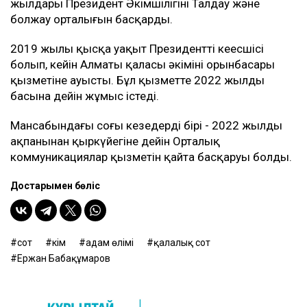
жылдары Президент Әкімшілігінің Талдау және
болжау орталығын басқарды.
2019 жылы қысқа уақыт Президенттің кеңесшісі
болып, кейін Алматы қаласы әкімінің орынбасары
қызметіне ауысты. Бұл қызметте 2022 жылдың
басына дейін жұмыс істеді.
Мансабындағы соңғы кезеңдердің бірі - 2022 жылдың
ақпанынан қыркүйегіне дейін Орталық
коммуникациялар қызметін қайта басқаруы болды.
Достарыңмен бөліс
сот
үкім
адам өлімі
қалалық сот
Ержан Бабақұмаров