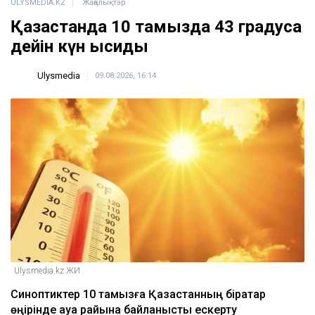
ULYSMEDIA.KZ
Жаңалықтар
Қазақстанда 10 тамызда 43 градусқа
дейін күн ысиды
Ulysmedia
09.08.2026, 16:14
Ulysmedia.kz ЖИ
Синоптиктер 10 тамызға Қазақстанның бірқатар
өңірінде ауа райына байланысты ескерту