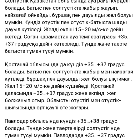
Солтүстік Қазақстан облысында ауа райы күрделі
болады. Батыс пен солтүстікте жаңбыр жауып,
найзағай ойнайды, бұршақ пен дауылды жел болуы
мүмкін. Күндіз оңтүстік пен оңтүстік-батыста шаңды
дауыл күтіледі. Желдің екпіні 15–20 м/с-ке дейін
жетеді. Соған қарамастан ауа температурасы +35…
+37 градусқа дейін көтеріледі. Түнде және таңертең
батыста тұман түсуі мүмкін.
Қостанай облысында да күндіз +35…+37 градус
болады. Батыс пен солтүстікте жаңбыр мен найзағай
күтіледі, бұршақ пен дауылды жел болуы ықтимал.
Жел 15–20 м/с-ке дейін күшейеді. Қостанай
қаласында +35…+37 градус және екпінді жел
болжанып отыр. Облыстың оңтүстігі мен оңтүстік-
шығысында өрт қаупі өте жоғары.
Павлодар облысында күндіз +35…+38 градус
болады. Түнде және таңертең өңірдің солтүстігінде
тұман түсуі мүмкін. Павлодарда +35…+37 градус