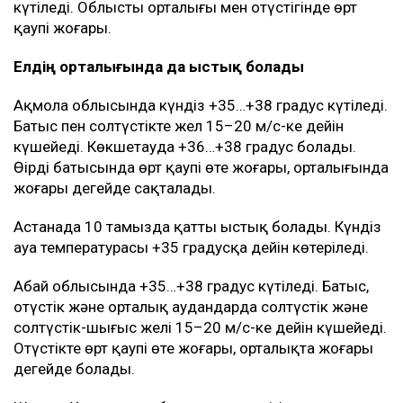
күтіледі. Облыстың орталығы мен оңтүстігінде өрт
қаупі жоғары.
Елдің орталығында да ыстық болады
Ақмола облысында күндіз +35…+38 градус күтіледі.
Батыс пен солтүстікте жел 15–20 м/с-ке дейін
күшейеді. Көкшетауда +36…+38 градус болады.
Өңірдің батысында өрт қаупі өте жоғары, орталығында
жоғары деңгейде сақталады.
Астанада 10 тамызда қатты ыстық болады. Күндіз
ауа температурасы +35 градусқа дейін көтеріледі.
Абай облысында +35…+38 градус күтіледі. Батыс,
оңтүстік және орталық аудандарда солтүстік және
солтүстік-шығыс желі 15–20 м/с-ке дейін күшейеді.
Оңтүстікте өрт қаупі өте жоғары, орталықта жоғары
деңгейде болады.