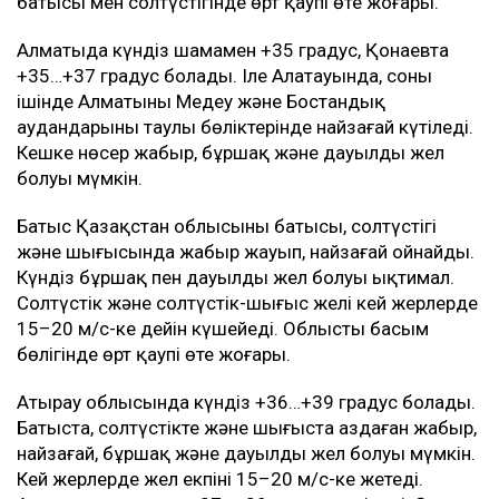
батысы мен солтүстігінде өрт қаупі өте жоғары.
Алматыда күндіз шамамен +35 градус, Қонаевта
+35…+37 градус болады. Іле Алатауында, соның
ішінде Алматының Медеу және Бостандық
аудандарының таулы бөліктерінде найзағай күтіледі.
Кешке нөсер жаңбыр, бұршақ және дауылды жел
болуы мүмкін.
Батыс Қазақстан облысының батысы, солтүстігі
және шығысында жаңбыр жауып, найзағай ойнайды.
Күндіз бұршақ пен дауылды жел болуы ықтимал.
Солтүстік және солтүстік-шығыс желі кей жерлерде
15–20 м/с-ке дейін күшейеді. Облыстың басым
бөлігінде өрт қаупі өте жоғары.
Атырау облысында күндіз +36…+39 градус болады.
Батыста, солтүстікте және шығыста аздаған жаңбыр,
найзағай, бұршақ және дауылды жел болуы мүмкін.
Кей жерлерде жел екпіні 15–20 м/с-ке жетеді.