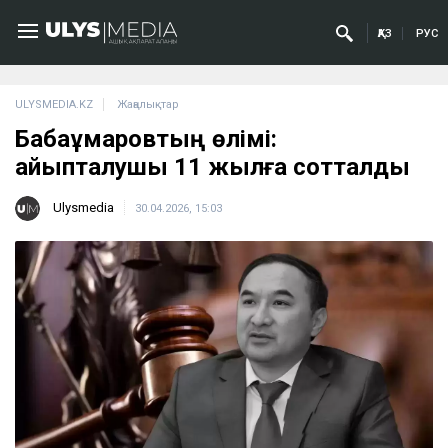
ҚАЗ
РУС
ULYSMEDIA.KZ
Жаңалықтар
Бабақұмаровтың өлімі:
айыпталушы 11 жылға сотталды
Ulysmedia
30.04.2026, 15:03