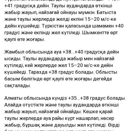
+41 градусқа дейін. Таулы аудандарда өткінші
жаңбыр жауып, найзағай ойнауы мүмкін. Батыста
және таулы жерлерде желдің екпіні 15–20 м/с-ке
дейін күшейеді. Түркістан қаласында шамамен +40
градус және екпінді жел күтіледі. Шымкентте өрт
қаупі өте жоғары.
Жамбыл облысында ауа +38…+40 градусқа дейін
ысиды. Таулы аудандарда жаңбыр мен найзағай
күтіледі, кей жерлерде жел 15–20 м/с-ке дейін
күшейеді. Таразда +38 градус болады. Облыстың
басым бөлігінде өрт қаупі өте жоғары деңгейде
сақталады.
Алматы облысында күндіз +35…+38 градус болады.
Алайда оңтүстікте және таулы аудандарда өткінші
жаңбыр жауып, найзағай ойнайды. Кешке қарай
таулы жерлерде ауа райы күрт нашарлап, нөсер
жаңбыр, бұршақ және дауылды жел күтіледі. Өңірдің