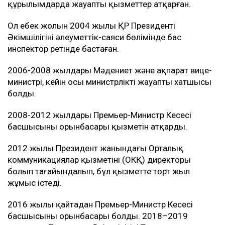
құрылымдарда жауапты қызметтер атқарған.
Ол еңбек жолын 2004 жылы ҚР Президенті
Әкімшілігінің әлеуметтік-саяси бөлімінде бас
инспектор ретінде бастаған.
2006-2008 жылдары Мәдениет және ақпарат вице-
министрі, кейін осы министрліктің жауапты хатшысы
болды.
2008-2012 жылдары Премьер-Министр Кеңсесі
басшысының орынбасары қызметін атқарды.
2012 жылы Президент жанындағы Орталық
коммуникациялар қызметінің (ОКҚ) директоры
болып тағайындалып, бұл қызметте төрт жыл
жұмыс істеді.
2016 жылы қайтадан Премьер-Министр Кеңсесі
басшысының орынбасары болды. 2018–2019