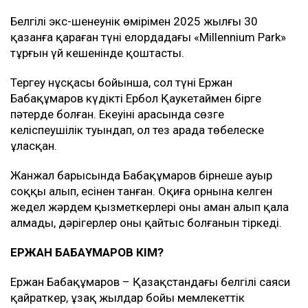
Белгілі экс-шенеунік өмірімен 2025 жылғы 30
қазанға қараған түні елордадағы «Millennium Park»
тұрғын үй кешенінде қоштасты.
Тергеу нұсқасы бойынша, сол түні Ержан
Бабақұмаров күдікті Ербол Қаукетаймен бірге
пәтерде болған. Екеуінің арасында сөзге
келіспеушілік туындап, ол тез арада төбелеске
ұласқан.
Жанжал барысында Бабақұмаров бірнеше ауыр
соққы алып, есінен танған. Оқиға орнына келген
жедел жәрдем қызметкерлері оны аман алып қала
алмады, дәрігерлер оның қайтыс болғанын тіркеді.
ЕРЖАН БАБАҚҰМАРОВ КІМ?
Ержан Бабақұмаров – Қазақстандағы белгілі саяси
қайраткер, ұзақ жылдар бойы мемлекеттік