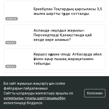
Біз сайт жұмысын жақсарту үшін cookie
файлдарын пайдаланамыз.
Келісемін
Сайтты қолдануды жалғастыру арқылы сіз
құпиялылық туралы шарттарымызбен
келісетініңізді білдіресіз.