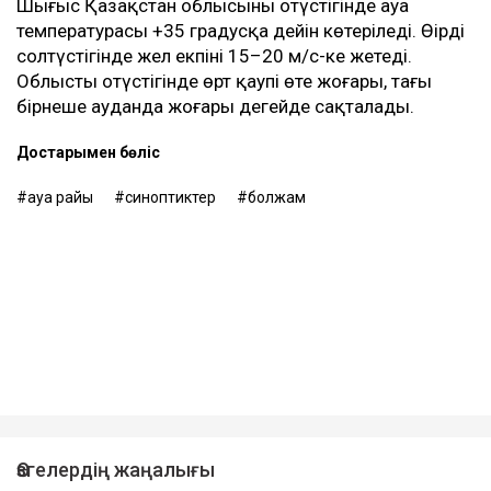
Шығыс Қазақстан облысының оңтүстігінде ауа
температурасы +35 градусқа дейін көтеріледі. Өңірдің
солтүстігінде жел екпіні 15–20 м/с-ке жетеді.
Облыстың оңтүстігінде өрт қаупі өте жоғары, тағы
бірнеше ауданда жоғары деңгейде сақталады.
Достарыңмен бөліс
ауа райы
синоптиктер
болжам