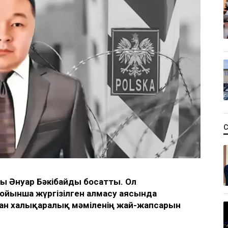
ы Әнуар Бәкібайды босатты. Ол
ойынша жүргізілген алмасу аясында
ған халықаралық мәміленің жай-жапсарын