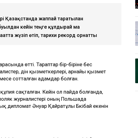
ері Қазақстанда жаппай таратылған
буылдан кейін теңге құлдырай ма
ғатта жүзіп өтіп, тарихи рекорд орнатты
расында өтті. Тараптар бір-біріне бес
листер, дін қызметкерлері, арнайы қызмет
емесе сотталған адамдар болған.
ұпия сақталған. Кейін ол пайда болғанда,
 поляк журналистері оның Польшада
қ дипломат Әнуар Қайратұлы Бәкібай екенін