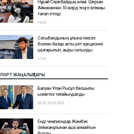
Нұрай Серікбайдың өлімі: Шерхан
Аймаханнан 10 млрд теңге өтемақы
талап етілді
18:03
Сатыбалдының ұлына тиесілі
болған базар алты рет аукционға
шығарылып, ақыры сатылды
17:25
СПОРТ ЖАҢАЛЫҚТАРЫ
Балуан Ұлан Рысқұл басшылық
қызметке тағайындалды
09:22, 06.03.2025
Енді чемпиондар Жәнібек
Әлімханұлынан қаша алмайтын
болды