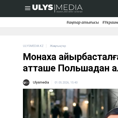
#қаңтар қақтығысы
#Украин
ULYSMEDIA.KZ
Жаңалықтар
Монахқа айырбасталған
атташе Польшадан қ
Ulysmedia
01.05.2026, 15:40