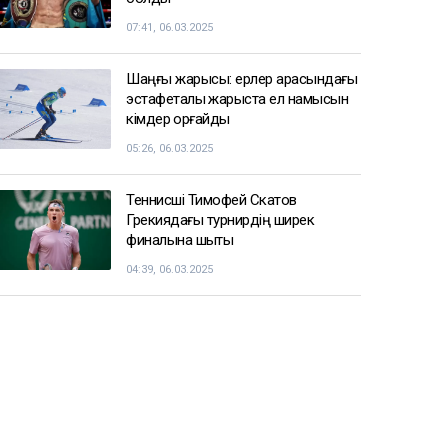
07:41, 06.03.2025
Шаңғы жарысы: ерлер арасындағы
эстафеталық жарыста ел намысын
кімдер қорғайды
05:26, 06.03.2025
Теннисші Тимофей Скатов
Грекиядағы турнирдің ширек
финалына шықты
04:39, 06.03.2025