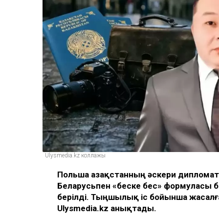
Ulysmedia.kz коллажы
Польша Қазақстанның әскери дипломат
Беларусьпен «беске бес» формуласы б
берілді. Тыңшылық іс бойынша жасал
Ulysmedia.kz анықтады.