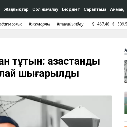
Жаңалықтар
Сол жағалау
Бюджет
Сараптама
Аймақ
адағы соғыс
#жемқорлық
#тағайындау
$
467.48
€
539.
Қ
 тұтқын: қазақстандық
алай шығарылды