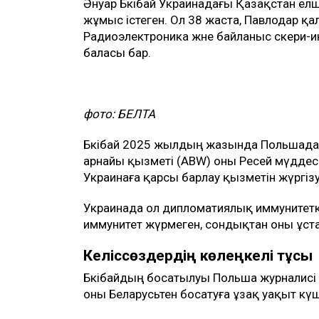
Әнуар Бәкібай Украинадағы Қазақстан елші
жұмыс істеген. Ол 38 жаста, Павлодар 
Радиоэлектроника және байланыс әскери-ин
баласы бар.
фото: БЕЛТА
Бәкібай 2025 жылдың жазында Польшада
арнайы қызметі (ABW) оны Ресей мүддесі
Украинаға қарсы барлау қызметін жүргізуі
Украинада ол дипломатиялық иммунитетк
иммунитет жүрмеген, сондықтан оны ұста
Келіссөздердің көлеңкелі тұсы
Бәкібайдың босатылуы Польша журналисі
оны Беларусьтен босатуға ұзақ уақыт кү