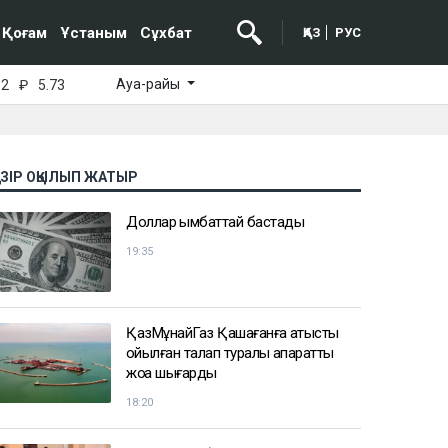
Қоғам
Ұстаным
Сұхбат
ҚАЗ
РУС
Ауа-райы
52
₽
5.73
АЗІР ОҚЫЛЫП ЖАТЫР
Доллар қымбаттай бастады
19:35
ҚазМұнайГаз Қашағанға қатысты
қойылған талап туралы ақпаратты
жоққа шығарды
18:20