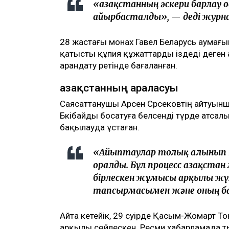
«Қазақстанның әскери барлау 
айырбасталды», — деді журн
28 жастағы монах Гавел Беларусь аумағын
қатысты құпия құжаттарды іздеді деген 
арандату ретінде бағаланған.
Қазақстанның араласуы
Саясаттанушы Арсен Сәрсековтің айтуын
Бәкібайды босатуға белсенді түрде атсалысқ
бақылауда ұстаған.
«Айыптаулар толық алынып т
оралды. Бұл процесс Қазақста
бірлескен жұмысы арқылы жүз
тапсырмасымен және оның бақ
Айта кетейік, 29 сәуірде Қасым-Жомарт 
арқылы сөйлескен. Ресми хабарламада т