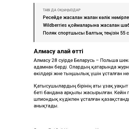
ТАҒЫ ДА ОҚЫҢЫЗДАР
Ресейде жасалған жалған көлік нөмірл
Wildberries қоймаларына жасалған ша
Поляк спортшысы Балтық теңізін 55 са
Алмасу қалай өтті
Алмасу 28 сәуірде Беларусь – Польша шека
адамнан берді. Олардың қатарында журна
өкілдері және тыңшылық үшін ұсталған н
Қатысушылардың бірінің аты ұзақ уақыт қ
беті бандана арқылы жасырылған. Кейін
шпиондық күдікпен ұсталған қазақстанды
анықтады.