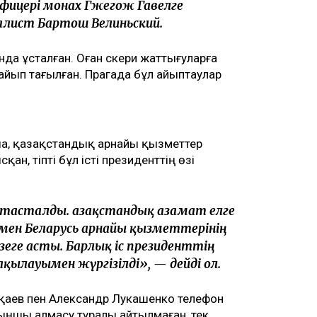
офицері монах Гжегож Гавелге
алист Бартош Велиньский.
да ұсталған. Оған әскери жаттығуларға
айып тағылған. Прагада бұл айыптаулар
ша, қазақстандық арнайы қызметтер
ан, тіпті бұл істі президенттің өзі
асталды. Қазақстандық азамат елге
н мен Беларусь арнайы қызметтерінің
еге асты. Барлық іс президенттің
ылауымен жүргізілді», — дейді ол.
Тоқаев пен Александр Лукашенко телефон
ыңшы алмасу туралы айтылмаған, тек