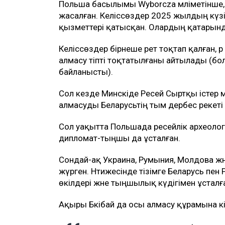
Польша басылымы Wyborcza мәліметінше, 
жасалған. Келіссөздер 2025 жылдың күзі
қызметтері қатысқан. Олардың қатарында
Келіссөздер бірнеше рет тоқтап қалған, әр
алмасу тіпті тоқтатылғаны айтылады (
байланысты).
Сол кезде Минскіде Ресей Сыртқы істер м
алмасуды Беларусьтің тым дербес әрекеті
Сол уақытта Польшада ресейлік археоло
дипломат-тыңшы да ұсталған.
Сондай-ақ Украина, Румыния, Молдова жә
жүрген. Нәтижесінде тізімге Беларусь пе
өкілдері және тыңшылық күдігімен ұсталға
Ақыры Бәкібай да осы алмасу құрамына кі