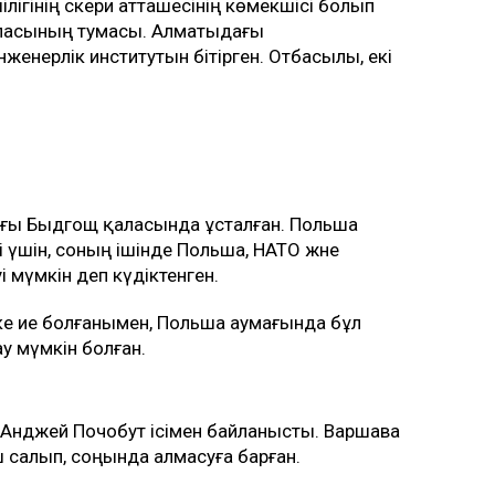
лігінің әскери атташесінің көмекшісі болып
қаласының тумасы. Алматыдағы
женерлік институтын бітірген. Отбасылы, екі
ғы Быдгощ қаласында ұсталған. Польша
 үшін, соның ішінде Польша, НАТО және
 мүмкін деп күдіктенген.
е ие болғанымен, Польша аумағында бұл
у мүмкін болған.
 Анджей Почобут ісімен байланысты. Варшава
ш салып, соңында алмасуға барған.