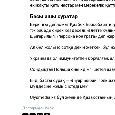
екіжақты қатынастар мен мерекелік құтт
Басы ашық сұрақтар
Бұрынғы дипломат Қазбек Бейсебаевтың
тәжірибеде сирек кездеседі. Әдетте күдік
шығарылып, «персона нон грата» деп жа
Ал бұл жолы іс сотқа дейін жеткен, бұл 
Украинада ол иммунитетпен қорғалған, а
Сондықтан Польша оны кәдімгі шетел азам
Енді басты сұрақ — Әнуар Бәкібай Поль
мүддесіне жұмыс істеді ме?
Ulysmedia.kz бұл жөнінде Қазақстанның 
Достарыңмен бөліс