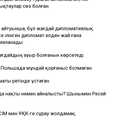
ықтаулар сөз болған.
 айтуынша, бұл жағдай дипломатиялық
ке ілінген дипломат елден жай ғана
рияланады.
жағдайдың ауыр болғанын көрсетеді.
л Польшада мұндай қорғаныс болмаған.
аты ретінде ұстаған.
шада нақты немен айналысты? Шынымен Ресей
СІМ мен ҰҚК-ге сұрау жолдамақ.