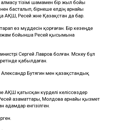
алмасу тізімі шамамен бір жыл бойы
нен басталып, бірнеше елдің арнайы
 АҚШ, Ресей және Қазақстан да бар.
 тарап өз мүддесін қорғаған. Бір кезеңде
болжам бойынша Ресей қысымына
инистрі Сергей Лавров болған. Мәскеу бұл
 ретінде қабылдаған.
г Александр Бутягин мен қазақстандық
не АҚШ қатысқан күрделі келіссөздер
н Ресей азаматтары, Молдова арнайы қызмет
н адамдар енгізілген.
рген.