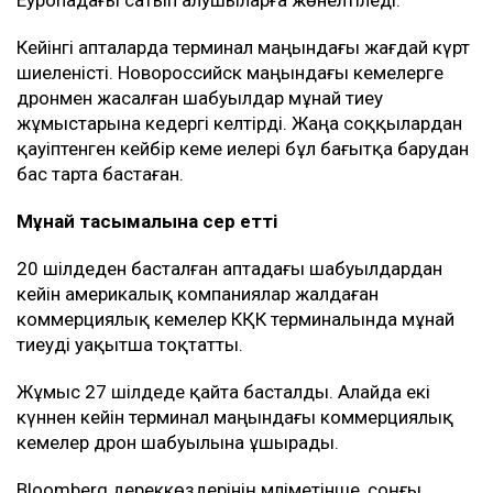
Еуропадағы сатып алушыларға жөнелтіледі.
Кейінгі апталарда терминал маңындағы жағдай күрт
шиеленісті. Новороссийск маңындағы кемелерге
дронмен жасалған шабуылдар мұнай тиеу
жұмыстарына кедергі келтірді. Жаңа соққылардан
қауіптенген кейбір кеме иелері бұл бағытқа барудан
бас тарта бастаған.
Мұнай тасымалына әсер етті
20 шілдеден басталған аптадағы шабуылдардан
кейін америкалық компаниялар жалдаған
коммерциялық кемелер КҚК терминалында мұнай
тиеуді уақытша тоқтатты.
Жұмыс 27 шілдеде қайта басталды. Алайда екі
күннен кейін терминал маңындағы коммерциялық
кемелер дрон шабуылына ұшырады.
Bloomberg дереккөздерінің мәліметінше, соңғы