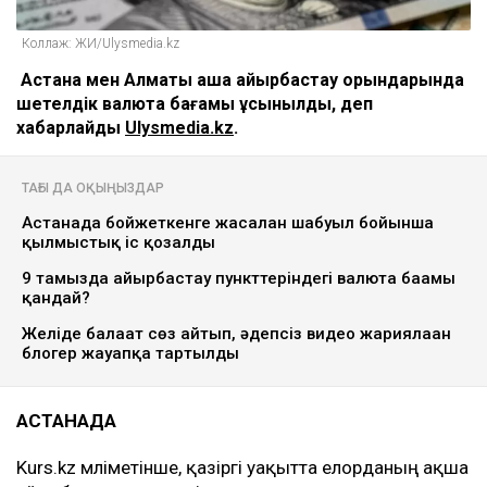
Коллаж: ЖИ/Ulysmedia.kz
Астана мен Алматы ақша айырбастау орындарында
шетелдік валюта бағамы ұсынылды, деп
хабарлайды
Ulysmedia.kz
.
ТАҒЫ ДА ОҚЫҢЫЗДАР
Астанада бойжеткенге жасалған шабуыл бойынша
қылмыстық іс қозғалды
9 тамызда айырбастау пункттеріндегі валюта бағамы
қандай?
Желіде балағат сөз айтып, әдепсіз видео жариялаған
блогер жауапқа тартылды
АСТАНАДА
Kurs.kz мәліметінше, қазіргі уақытта елорданың ақша