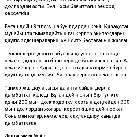
доллардан асты. Бұл - осы бағыттағы рекорд
көрсеткіш.
Бұған дейін Reuters шабуылдардан кейін Қазақстан
мұнайын тасымалдайтын танкерлер экипаждары
қауіпсіздік шараларын күшейте бастағанын жазған.
Теңізшілерге дрон шабуылы қаупі төнген кезде
кеменің қорғалған бөліктерінде болу ұсынылған. Ал
кеме иелеріне Қара теңіз порттарына кірмес бұрын
қауіп-қатерді мұқият бағалау керектігі ескертілген.
Танкер жалдау ақысы да апта сайын дерлік
қымбаттап келеді. Бұған дейін оның бір тәуліктегі
құны 200 мың доллардан сәл асатын деңгейден 300
мың доллардан жоғары көрсеткішке дейін өскен.
Сонымен қатар, кемелерді сақтандыру құны да
қымбаттаған.
Достарыңмен бөліс