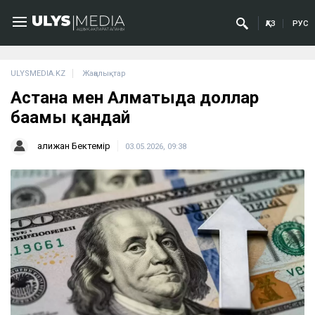
ҚАЗ
РУС
ULYSMEDIA.KZ
Жаңалықтар
Астана мен Алматыда доллар
бағамы қандай
Қалижан Бектемір
03.05.2026, 09:38