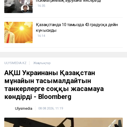
психиатриялық аурухана тексерілді
16:35
Қазақстанда 10 тамызда 43 градусқа дейін
күн ысиды
16:14
ULYSMEDIA.KZ
Жаңалықтар
АҚШ Украинаны Қазақстан
мұнайын тасымалдайтын
танкерлерге соққы жасамауға
көндірді - Bloomberg
Ulysmedia
08.08.2026, 11:19