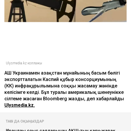
Ulysmedia.kz коллажы
АҚШ Украинамен Қазақстан мұнайының басым бөлігі
экспортталатын Каспий құбыр консорциумының
(КҚК) инфрақұрылымына соққы жасамау жөнінде
келісімге келді. Бұл туралы америкалық шенеунікке
сілтеме жасаған Bloomberg жазды, деп хабарлайды
Ulysmedia.kz.
ТАҒЫ ДА ОҚЫҢЫЗДАР
Ирандағы соғыс салдарынан АҚШ-тың қару-жарақ