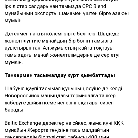
іркілістер салдарынан тамызда CPC Blend
мұнайының экспорты шамамен үштен бірге азаюы
мүмкін.
Дегенмен нақты көлемі әзірге белгісіз. Шілдеде
жөнелтілуі тиіс мұнайдың бір бөлігі тамызға
ауыстырылған. Ал жұмыстың қайта тоқтауы
тамыздағы мұнай жөнелтілімдеріне де әсер етуі
мүмкін.
Танкермен тасымалдау күрт қымбаттады
Шабуыл қаупі тасымал құнының өсуіне де әкелді.
Новороссийск маңындағы терминалға танкер
жіберуге дайын кеме иелерінің қатары сиреп
барады.
Baltic Exchange деректеріне сәйкес, жұма күні КҚК
мұнайын Жерорта теңізіне тасымалдайтын
танкерлердің бір тәуліктегі табысы 400 мың