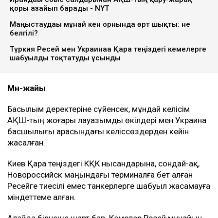
қоры азайып барады - NYT
Маңғыстаудағы мұнай кен орнында өрт шықты: не
белгілі?
Түркия Ресей мен Украинаға Қара теңіздегі кемелерге
шабуылды тоқтатуды ұсынды
Мән-жайы
Басылым деректеріне сүйенсек, мұндай келісім
АҚШ-тың жоғары лауазымды өкілдері мен Украина
басшылығы арасындағы келіссөздерден кейін
жасалған.
Киев Қара теңіздегі КҚК нысандарына, сондай-ақ,
Новороссийск маңындағы терминалға бет алған
Ресейге тиесілі емес танкерлерге шабуыл жасамауға
міндеттеме алған.