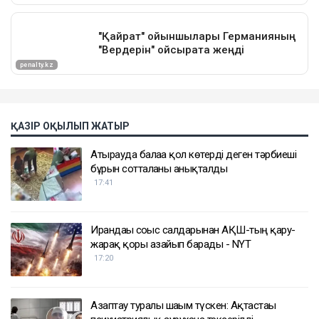
ҚАЗІР ОҚЫЛЫП ЖАТЫР
Атырауда балаға қол көтерді деген тәрбиеші
бұрын сотталғаны анықталды
17:41
Ирандағы соғыс салдарынан АҚШ-тың қару-
жарақ қоры азайып барады - NYT
17:20
Азаптау туралы шағым түскен: Ақтастағы