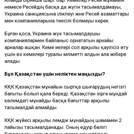
Алайда бірнеше шарт бар. Кемелер Ресей мұнайын
немесе Ресейдің басқа да жүгін тасымалдамауы,
Украина санкциясына ілікпеуі және Ресей азаматтары
мен компанияларына тиесілі болмауы керек.
Бұған қоса, Украина жүк тасымалдаушы
компаниялармен байланыс орнататын арнайы
арналар ашқан. Кеме иелері сол арқылы қауіпсіз өту
үшін өз кемелері туралы мәліметті алдын ала жібере
алады.
Бұл Қазақстан үшін неліктен маңызды?
КҚК Қазақстан мұнайын сыртқа шығарудың негізгі
бағыты болып қала береді. Қазақстан әзірге мұндай
көлемдегі мұнайды басқа бағыттар арқылы
тасымалдай алмайды.
КҚК жүйесі арқылы әлемдік мұнайдың шамамен 2
пайызы тасымалданады. Оның едәуір бөлігі