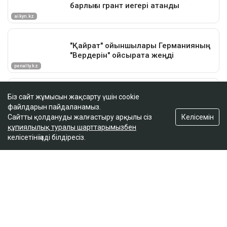
Біз сайт жұмысын жақсарту үшін cookie
файлдарын пайдаланамыз.
Келісемін
Сайтты қолдануды жалғастыру арқылы сіз
құпиялылық туралы шарттарымызбен
келісетініңізді білдіресіз.