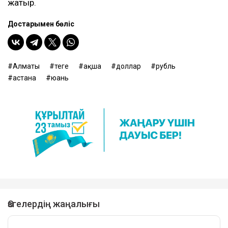
жатыр.
Достарыңмен бөліс
Алматы
теңге
ақша
доллар
рубль
астана
юань