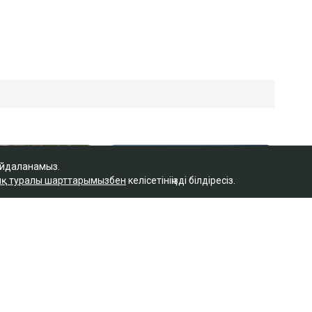
айдаланамыз.
қ туралы шарттарымызбен
келісетініңізді білдіресіз.