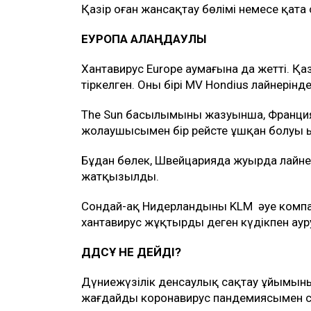
Қазір оған жансақтау бөлімі немесе қата
ЕУРОПА АЛАҢДАУЛЫ
Хантавирус Europe аумағына да жетті. Қа
тіркелген. Оның бірі MV Hondius лайнерін
The Sun басылымының жазуынша, Франци
жолаушысымен бір рейсте ұшқан болуы 
Бұдан бөлек, Швейцарияда жуырда лайнер
жатқызылды.
Сондай-ақ Нидерландының KLM әуе компан
хантавирус жұқтырды деген күдікпен аур
ДДСҰ НЕ ДЕЙДІ?
Дүниежүзілік денсаулық сақтау ұйымыны
жағдайды коронавирус пандемиясымен с