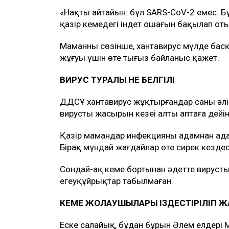
«Нақты айтайын: бұл SARS-CoV-2 емес. Б
қазір кемедегі індет ошағын бақылап оты
Маманның сөзінше, хантавирус мүлде ба
жұғуы үшін өте тығыз байланыс қажет.
ВИРУС ТУРАЛЫ НЕ БЕЛГІЛІ
ДДСҰ хантавирус жұқтырғандар саны әлі д
вирустың жасырын кезеңі алты аптаға дей
Қазір мамандар инфекцияның адамнан ад
Бірақ мұндай жағдайлар өте сирек кездес
Сондай-ақ кеме бортынан әдетте вирусты
егеуқұйрықтар табылмаған.
КЕМЕ ЖОЛАУШЫЛАРЫ ІЗДЕСТІРІЛІП 
Еске салайық, бұдан бұрын Әлем елдері 