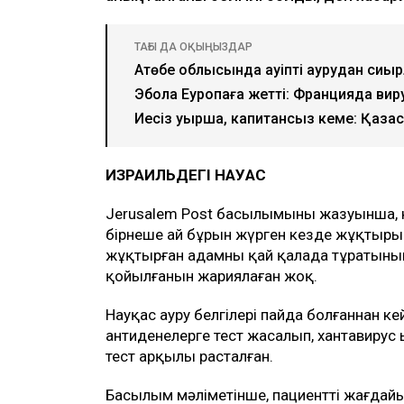
ТАҒЫ ДА ОҚЫҢЫЗДАР
Ақтөбе облысында қауіпті аурудан си
Эбола Еуропаға жетті: Францияда вир
Иесіз қуыршақ, капитансыз кеме: Қаза
ИЗРАИЛЬДЕГІ НАУҚАС
Jerusalem Post басылымының жазуынша, 
бірнеше ай бұрын жүрген кезде жұқтырып 
жұқтырған адамның қай қалада тұратыны
қойылғанын жариялаған жоқ.
Науқас ауру белгілері пайда болғаннан ке
антиденелерге тест жасалып, хантавирус 
тест арқылы расталған.
Басылым мәліметінше, пациенттің жағдай