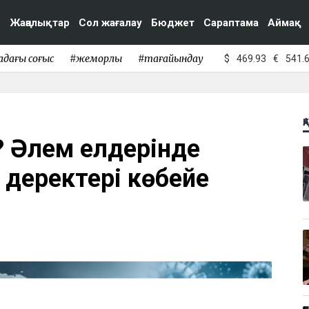
Жаңалықтар
Сол жағалау
Бюджет
Сараптама
Аймақ
адағы соғыс
#жемқорлық
#тағайындау
$
469.93
€
541.
Қ
? Әлем елдерінде
деректері көбейе