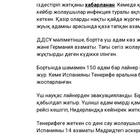
іздестіріп жатқаны
хабарланған
. Кемеде қ
кейбір жолаушылар инфекция туралы ақпа
кеткен. Қазір олардың нақты қайда жүрге
жуық адамның арасында қаза тапқан азама
ДДСҰ мәліметінше, бортта үш адам көз ж
және Германия азаматы. Тағы сегіз жола
жұқтырды деген күдікке ілінген.
Бортында шамамен 150 адам бар лайнер 
жүр. Кеме Испанияның Тенерифе аралына ба
жоспарланған.
Үш науқас лайнерден эвакуацияланды. Бір
қабылдап жатыр. Үшінші адам өмірді қам
рейсі кешігіп, Нидерландқа кейінірек жетк
Тенерифеге жеткен соң дені сау жолаушы
Испанияның 14 азаматы Мадридтегі әскер