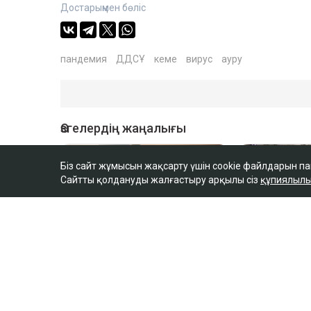
Достарыңмен бөліс
пандемия
ДДСҰ
кеме
вирус
ауру
Біз сайт жұмысын жақсарту үшін cookie файлдарын п
Сайтты қолдануды жалғастыру арқылы сіз
құпиялылы