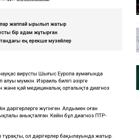
ырлар жаппай қырылып жатыр
усты бір адам жұқтырған
қстандағы ең ерекше музейлер
науқас вирусты Шығыс Еуропа аумағында
алуы мүмкін. Израиль билігі әзірге
н және қай медициналық орталықта диагноз
йін дәрігерлерге жүгінген. Алдымен оған
ықпалы анықталған. Кейін бұл диагноз ПТР-
ы тұрақты, ол дәрігерлер бақылауында жатыр.