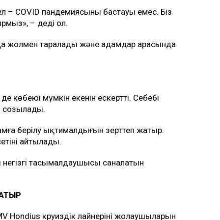
ұл – COVID пандемиясының бастауы емес. Біз
рмыз», – деді ол.
сқа жолмен таралады және адамдар арасында
е көбеюі мүмкін екенін ескертті. Себебі
ін созылады.
амға берілу ықтималдығын зерттеп жатыр.
етіні айтылады.
ң негізгі тасымалдаушысы саналатын
ЖАТЫР
MV Hondius круиздік лайнерінің жолаушыларын