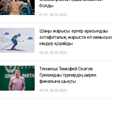
болды
07:41, 06.03.2025
Шаңғы жарысы: ерлер арасындағы
эстафеталық жарыста ел намысын
кімдер қорғайды
05:26, 06.03.2025
Теннисші Тимофей Скатов
Грекиядағы турнирдің ширек
финалына шықты
04:39, 06.03.2025