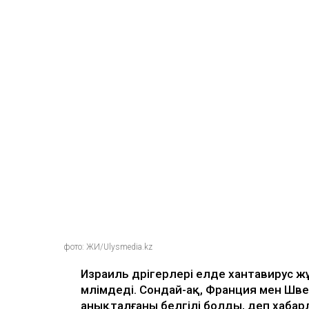
фото: ЖИ/Ulysmedia.kz
Израиль дәрігерлері елде хантавирус 
мәлімдеді. Сондай-ақ, Франция мен Шв
анықталғаны белгілі болды, деп хаба