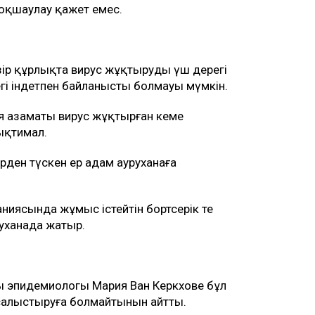
ң оқшаулау қажет емес.
зір құрлықта вирус жұқтырудың үш дерегі
дегі індетпен байланысты болмауы мүмкін.
я азаматы вирус жұқтырған кеме
ықтимал.
ден түскен ер адам ауруханаға
иясында жұмыс істейтін бортсерік те
уханада жатыр.
ң эпидемиологы Мария Ван Керкхове бұл
алыстыруға болмайтынын айтты.