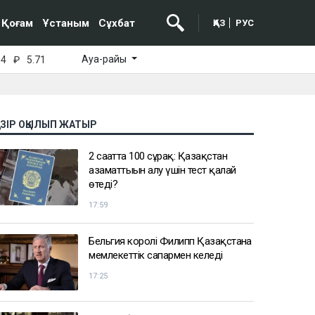
Қоғам
Ұстаным
Сұхбат
ҚАЗ
РУС
Ауа-райы
64
₽
5.71
АЗІР ОҚЫЛЫП ЖАТЫР
2 сағатта 100 сұрақ: Қазақстан
азаматтығын алу үшін тест қалай
өтеді?
17:59
Бельгия королі Филипп Қазақстанға
мемлекеттік сапармен келеді
17:25