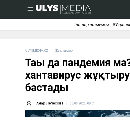
#қаңтар қақтығысы
#Украин
ULYSMEDIA.KZ
Жаңалықтар
Тағы да пандемия ма
хантавирус жұқтыру 
бастады
Анар Лепесова
08.05.2026, 08:01