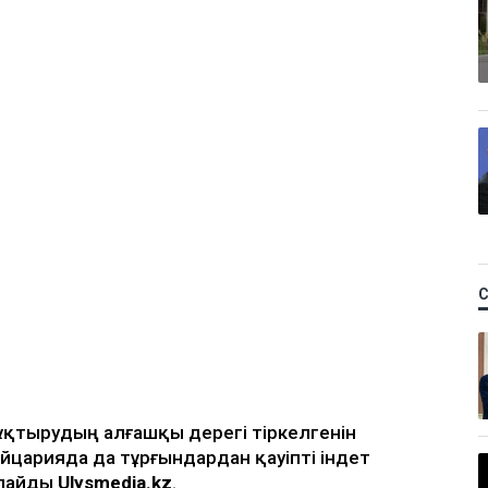
жұқтырудың алғашқы дерегі тіркелгенін
ейцарияда да тұрғындардан қауіпті індет
рлайды
Ulysmedia.kz
.