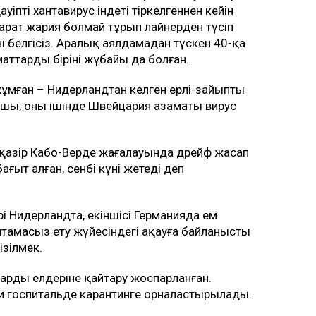
ауіпті хантавирус індеті тіркелгеннен кейін
рат жария болмай тұрып лайнерден түсіп
ні белгісіз. Аралық аялдамадан түскен 40-қа
ттардың бірінің жұбайы да болған.
ұмған – Нидерландтан келген ерлі-зайыпты
ушы, оның ішінде Швейцария азаматы вирус
қазір Кабо-Верде жағалауында дрейф жасап
ғыт алған, сенбі күні жетеді деп
і Нидерландта, екіншісі Германияда ем
тамасыз ету жүйесіндегі ақауға байланысты
ізілмек.
ларды елдеріне қайтару жоспарланған.
и госпитальде карантинге орналастырылады.