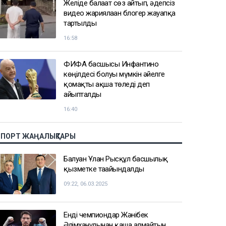
Желіде балағат сөз айтып, әдепсіз
видео жариялаған блогер жауапқа
тартылды
16:58
ФИФА басшысы Инфантино
көңілдесі болуы мүмкін әйелге
қомақты ақша төледі деп
айыпталды
16:40
СПОРТ ЖАҢАЛЫҚТАРЫ
Балуан Ұлан Рысқұл басшылық
қызметке тағайындалды
09:22, 06.03.2025
Енді чемпиондар Жәнібек
Әлімханұлынан қаша алмайтын