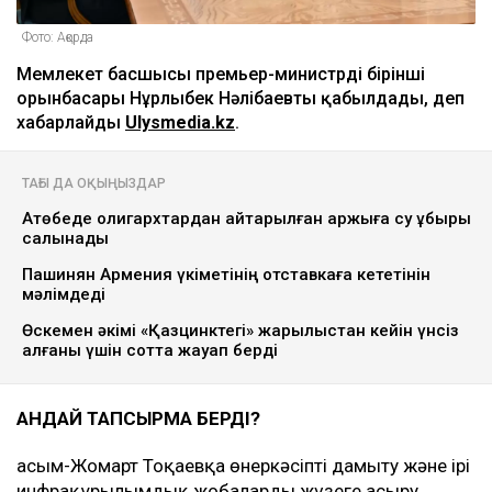
Фото: Ақорда
Мемлекет басшысы премьер-министрдің бірінші
орынбасары Нұрлыбек Нәлібаевты қабылдады, деп
хабарлайды
Ulysmedia.kz
.
ТАҒЫ ДА ОҚЫҢЫЗДАР
Ақтөбеде олигархтардан қайтарылған қаржыға су құбыры
салынады
Пашинян Армения үкіметінің отставкаға кететінін
мәлімдеді
Өскемен әкімі «Қазцинктегі» жарылыстан кейін үнсіз
қалғаны үшін сотта жауап берді
ҚАНДАЙ ТАПСЫРМА БЕРДІ?
Қасым-Жомарт Тоқаевқа өнеркәсіпті дамыту және ірі
инфрақұрылымдық жобаларды жүзеге асыру