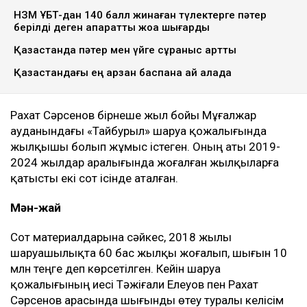
Ulysmedia коллажы
100 жылқыға қатысты даудан кейін сотталып, кейін
рақымшылыққа іліккен ақтөбелік жылқышы Рахат
Сәрсеновке кәсіпкер пәтер сыйлады. Оған жаңа
баспананың кілті табысталды, деп
хабарлайды
Ulysmedia.kz
.
ТАҒЫ ДА ОҚЫҢЫЗДАР
НЗМ ҰБТ-дан 140 балл жинаған түлектерге пәтер
берілді деген ақпаратты жоққа шығарды