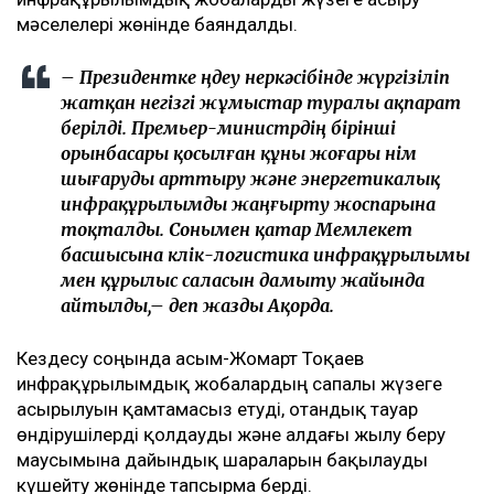
мәселелері жөнінде баяндалды.
– Президентке өңдеу өнеркәсібінде жүргізіліп
жатқан негізгі жұмыстар туралы ақпарат
берілді. Премьер-министрдің бірінші
орынбасары қосылған құны жоғары өнім
шығаруды арттыру және энергетикалық
инфрақұрылымды жаңғырту жоспарына
тоқталды. Сонымен қатар Мемлекет
басшысына көлік-логистика инфрақұрылымы
мен құрылыс саласын дамыту жайында
айтылды,– деп жазды Ақорда.
Кездесу соңында Қасым-Жомарт Тоқаев
инфрақұрылымдық жобалардың сапалы жүзеге
асырылуын қамтамасыз етуді, отандық тауар
өндірушілерді қолдауды және алдағы жылу беру
маусымына дайындық шараларын бақылауды
күшейту жөнінде тапсырма берді.