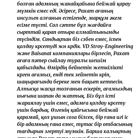
Қазақстан Конституциясының 30 жылдығына
байланысты рақымшылық жасау туралы заңға
сәйкес оның жазасы тағы 3 айға қысқартылды.
Пәтер сыйға берілді
Сот процесінен кейін Рахат Сәрсеновтің жағдайы
қоғам назарында болған. Оның ауылдағы жалғыз
үйі 10 млн теңге қарыздың кепілінде тұрғаны белгілі
болды. Осыны ескерген ақтөбелік кәсіпкер
жылқышыға пәтер сыйлауға шешім қабылдаған.
Кеше Рахат Сәрсеновке жаңа баспананың кілті
табысталды. Оған пәтерді VD Stroy-Engineering және
Baisanat компаниялары сыйға тартты.
– Рахат Сәрсеновтің тағдыры көпшіліктің
жүрегіне әсер етті. Қиын жағдайға тап
болған адамның жанайқайына бейжай қарау
мүмкін емес еді. Әсіресе, Рахат ағаның