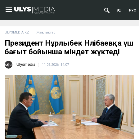
ҚАЗ
РУС
ULYSMEDIA.KZ
Жаңалықтар
Президент Нұрлыбек Нәлібаевқа үш
бағыт бойынша міндет жүктеді
Ulysmedia
11.05.2026, 14:07