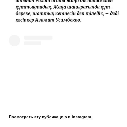
инсульт алғанын естігенде, марқұм әкем
есіме түсті. Сол сәтте бұл жағдайға
сырттай қарап отыра алмайтынымды
түсіндім. Сондықтан біз сөзбен емес, іспен
қолдау көрсетуді жөн көрдік. VD Stroy-Engineering
және Baisanat компаниялары бірлесіп, Рахат
ағаға пәтер сыйлау туралы шешім
қабылдады. Өмірдің бейнетін жеткілікті
көрген ағамыз, енді тек зейнетін көріп,
шаңырағында береке мен бақыт кетпесін.
Алпысқа жасқа толғанын ескеріп, ағамыздың
иығына шапан да жаптық. Біз бұл істі
жариялау үшін емес, адамға қолдау көрсету
үшін бардық. Өзгенің қайғысына бейжай
қарамай, қол ұшын соза білсек, бір ғана игі іс
бір адамның ғана емес, тұтас бір отбасының
тағдырын өзгертуі мүмкін. Барша халықтың
атынан Рахат ағаны жаңа баспанасымен
құттықтадық. Жаңа шаңырағында құт-
береке, шаттық кетпесін деп тіледік, – деді