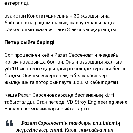
пайдасына 30 млн теңге өндірілген.
Алайда Сәрсенов өзіне тағылған айыпты толық
мойындамаған. Ол жылқылардың жоғалғанын
білмейтінін және малды түгендеу жұмыстарына өзі
қатыспағанын айтқан.
Жазасы жеңілдетілді
30 шілдеде Ақтөбе облыстық сотының қылмыстық
істер жөніндегі сот алқасы істі апелляциялық
тәртіпте қарады.
Апелляциялық сот оның әрекетін Қылмыстық
кодекстің 189-бабының 4-бөлігінің 2-тармағынан
189-бабының 1-бөлігіне қайта саралады.
Нәтижесінде 7 жылдық бас бостандығынан айыру
жазасы 6 айға бас бостандығын шектеуге
өзгертілді.