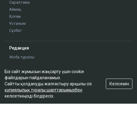
ҚАЗІР ОҚЫЛЫП ЖАТЫР
Тимур Турлов Нұрәлі Әлиевке тиесілі болған
компанияны сатып алды
17:20
Қазақстан майнингтен миллиондаған доллар
Біз сайт жұмысын жақсарту үшін cookie
тапты
файлдарын пайдаланамыз.
16:53
Келісемін
Сайтты қолдануды жалғастыру арқылы сіз
құпиялылық туралы шарттарымызбен
келісетініңізді білдіресіз.
Қазақстандағы ірі мұнай өңдеу зауыттарының
бірінің басшысы ауысуы мүмкін
16:18
Қазақстанда несиеге сұраныс күрт төмендеді