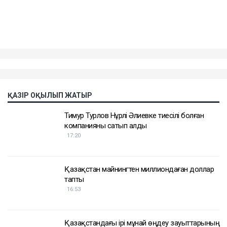
Публикация от Азамат Усимбеков (@azamat_ussimbekov)
Достарыңмен бөліс
пәтер