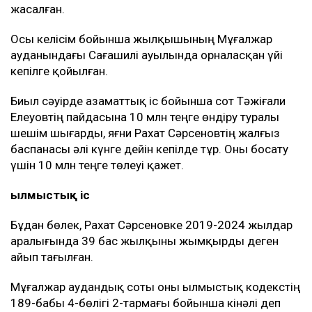
Қазақстанда пәтер мен үйге сұраныс артты
Қазақстандағы ең арзан баспана қай қалада
Рахат Сәрсенов бірнеше жыл бойы Мұғалжар
ауданындағы «Тайбурыл» шаруа қожалығында
жылқышы болып жұмыс істеген. Оның аты 2019-
2024 жылдар аралығында жоғалған жылқыларға
қатысты екі сот ісінде аталған.
Мән-жай
Сот материалдарына сәйкес, 2018 жылы
шаруашылықта 60 бас жылқы жоғалып, шығын 10
млн теңге деп көрсетілген. Кейін шаруа
қожалығының иесі Тәжіғали Елеуов пен Рахат
Сәрсенов арасында шығынды өтеу туралы келісім
жасалған.