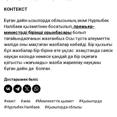
КОНТЕКСТ
Бұған дейін Қызылорда облысының әкімі Нұрлыбек
Нәлібаев қызметінен босатылып,
премьер-
министрдің бірінші орынбасары
болып
тағайындалғанын жазғанбыз.Осы тұста әлеуметтік
желіде оны мақтаған жазбалар көбейді. Бір қызығы
бұл жазбалар бір-біріне өте ұқсас. Қазақстанда саяси
науқан кезінде немесе қандай да бір оқиғаға
қатысты «жағымды» жазба жариялау науқаны
бұған дейін де болған.
Достарыңмен бөліс
Үкімет
әкім
Мемлекеттік қызмет
Қызылорда
Нұрлыбек Нәлібаев
Қызылорда облысы