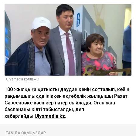
Қазақстандағы ірі мұнай өңдеу зауыттарының
бірінің басшысы ауысуы мүмкін
16:18
Қазақстанда несиеге сұраныс күрт төмендеді
15:52
ULYSMEDIA.KZ
Жаңалықтар
100 жылқы дауына байланысты
сотталған ақтөбелік жылқышыға
кәсіпкер пәтер сыйлады
Ulysmedia
05.08.2026, 11:30