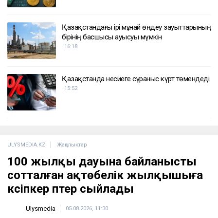
ҚАЗІР ОҚЫЛЫП ЖАТЫР
Тимур Турлов Нұрәлі Әлиевке тиесілі болған
компанияны сатып алды
17:20
Қазақстан майнингтен миллиондаған доллар
тапты
16:53