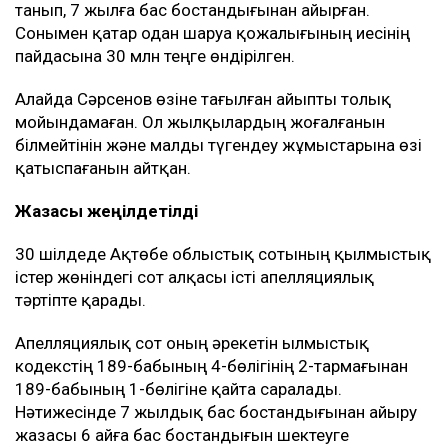
Осы келісім бойынша жылқышының Мұғалжар
ауданындағы Сағашилі ауылында орналасқан үйі
кепілге қойылған.
Биыл сәуірде азаматтық іс бойынша сот Тәжіғали
Елеуовтің пайдасына 10 млн теңге өндіру туралы
шешім шығарды, яғни Рахат Сәрсеновтің жалғыз
баспанасы әлі күнге дейін кепілде тұр. Оны босату
үшін 10 млн теңге төлеуі қажет.
Қылмыстық іс
Бұдан бөлек, Рахат Сәрсеновке 2019-2024 жылдар
аралығында 39 бас жылқыны жымқырды деген
айып тағылған.
Мұғалжар аудандық соты оны Қылмыстық кодекстің
189-бабы 4-бөлігі 2-тармағы бойынша кінәлі деп
танып, 7 жылға бас бостандығынан айырған.
Сонымен қатар одан шаруа қожалығының иесінің