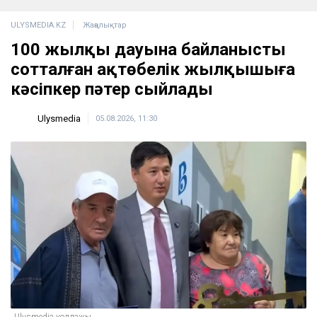
ULYSMEDIA.KZ
Жаңалықтар
100 жылқы дауына байланысты
сотталған ақтөбелік жылқышыға
кәсіпкер пәтер сыйлады
Ulysmedia
05.08.2026, 11:30
Ulysmedia коллажы