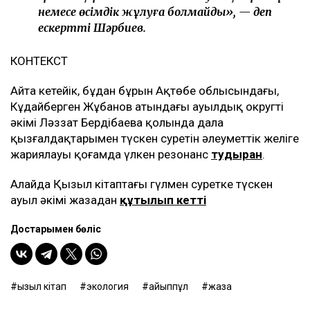
немесе өсімдік жұлуға болмайды», — деп
ескертті Шәрбиев.
КОНТЕКСТ
Айта кетейік, бұдан бұрын Ақтөбе облысындағы,
Кұдайберген Жұбанов атындағы ауылдық округтің
әкімі Ләззат Бердібаева қолында дала
қызғалдақтарымен түскен суретін әлеуметтік желіге
жариялауы қоғамда үлкен резонанс
тудырған
.
Алайда Қызыл кітаптағы гүлмен суретке түскен
ауыл әкімі жазадан
құтылып кетті
Достарыңмен бөліс
Қызыл кітап
экология
айыппұл
жаза