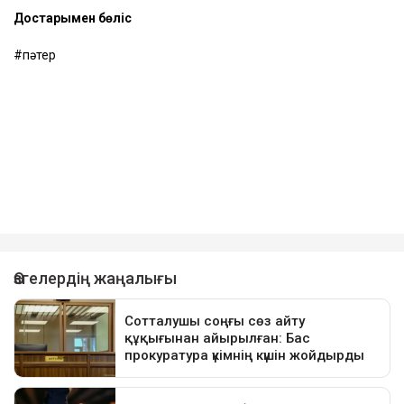
Достарыңмен бөліс
пәтер