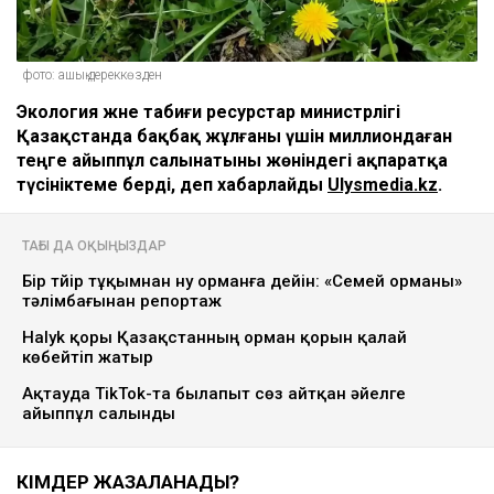
фото: ашық дереккөзден
Экология және табиғи ресурстар министрлігі
Қазақстанда бақбақ жұлғаны үшін миллиондаған
теңге айыппұл салынатыны жөніндегі ақпаратқа
түсініктеме берді, деп хабарлайды
Ulysmedia.kz
.
ТАҒЫ ДА ОҚЫҢЫЗДАР
Бір түйір тұқымнан ну орманға дейін: «Семей орманы»
тәлімбағынан репортаж
Halyk қоры Қазақстанның орман қорын қалай
көбейтіп жатыр
Ақтауда TikTok-та былапыт сөз айтқан әйелге
айыппұл салынды
КІМДЕР ЖАЗАЛАНАДЫ?