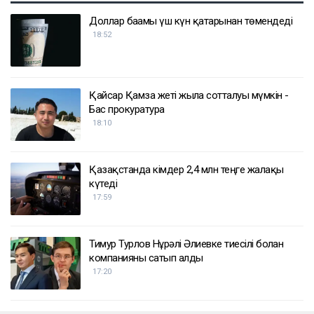
Доллар бағамы үш күн қатарынан төмендеді
18:52
Қайсар Қамза жеті жылға сотталуы мүмкін -
Бас прокуратура
18:10
Қазақстанда кімдер 2,4 млн теңге жалақы
күтеді
17:59
Тимур Турлов Нұрәлі Әлиевке тиесілі болған
компанияны сатып алды
17:20