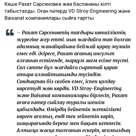
Кеше Рахат Сәрсеновке жаңа баспананың кілті
табысталды. Оған пәтерді VD Stroy-Engineering және
Baisanat компаниялары сыйға тартты.
– Рахат Сәрсеновтің тағдыры көпшіліктің
жүрегіне әсер етті. Қиын жағдайға тап болған
адамның жанайқайына бейжай қарау мүмкін
емес еді. Әсіресе, Рахат ағаның инсульт
алғанын естігенде, марқұм әкем есіме түсті.
Сол сәтте бұл жағдайға сырттай қарап
отыра алмайтынымды түсіндім.
Сондықтан біз сөзбен емес, іспен қолдау
көрсетуді жөн көрдік. VD Stroy-Engineering
және Baisanat компаниялары бірлесіп, Рахат
ағаға пәтер сыйлау туралы шешім
қабылдады. Өмірдің бейнетін жеткілікті
көрген ағамыз, енді тек зейнетін көріп,
шаңырағында береке мен бақыт кетпесін.
Алпысқа жасқа толғанын ескеріп, ағамыздың