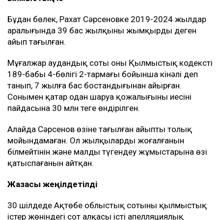
Бұдан бөлек, Рахат Сәрсеновке 2019-2024 жылдар
аралығында 39 бас жылқыны жымқырды деген
айып тағылған.
Мұғалжар аудандық соты оны Қылмыстық кодекстің
189-бабы 4-бөлігі 2-тармағы бойынша кінәлі деп
танып, 7 жылға бас бостандығынан айырған.
Сонымен қатар одан шаруа қожалығының иесінің
пайдасына 30 млн теңге өндірілген.
Алайда Сәрсенов өзіне тағылған айыпты толық
мойындамаған. Ол жылқылардың жоғалғанын
білмейтінін және малды түгендеу жұмыстарына өзі
қатыспағанын айтқан.
Жазасы жеңілдетілді
30 шілдеде Ақтөбе облыстық сотының қылмыстық
істер жөніндегі сот алқасы істі апелляциялық