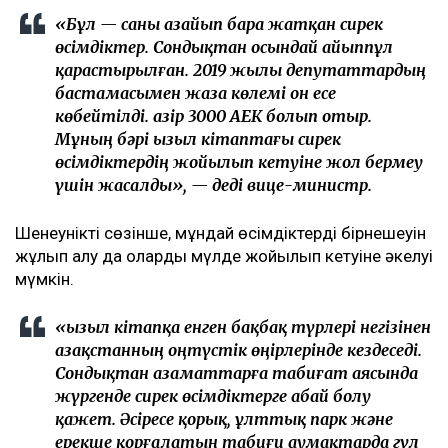
«Бұл — саны азайып бара жатқан сирек
өсімдіктер. Сондықтан осындай айыппұл
қарастырылған. 2019 жылы депутаттардың
бастамасымен жаза көлемі он есе
көбейтілді. Қазір 3000 АЕК болып отыр.
Мұның бәрі Қызыл кітаптағы сирек
өсімдіктердің жойылып кетуіне жол бермеу
үшін жасалды», — деді вице-министр.
Шенеуніктің сөзінше, мұндай өсімдіктердің бірнешеуін
жұлып алу да олардың мүлде жойылып кетуіне әкелуі
мүмкін.
«Қызыл кітапқа енген бақбақ түрлері негізінен
Қазақстанның оңтүстік өңірлерінде кездеседі.
Сондықтан азаматтарға табиғат аясында
жүргенде сирек өсімдіктерге абай болу
қажет. Әсіресе қорық, ұлттық парк және
ерекше қорғалатын табиғи аумақтарда гүл