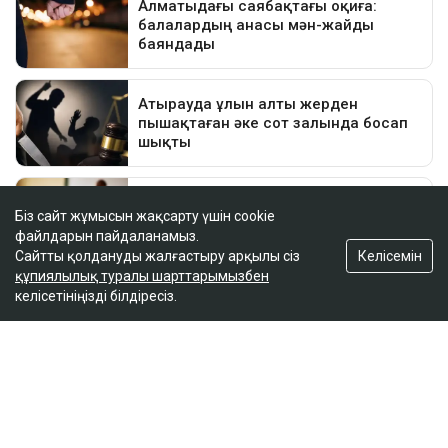
Біз сайт жұмысын жақсарту үшін cookie
файлдарын пайдаланамыз.
Келісемін
Сайтты қолдануды жалғастыру арқылы сіз
құпиялылық туралы шарттарымызбен
келісетініңізді білдіресіз.