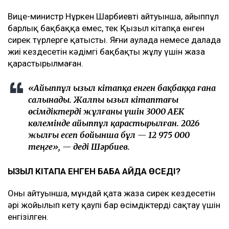
Вице-министр Нұркен Шарбиевтің айтуынша, айыппұл
барлық бақбаққа емес, тек Қызыл кітапқа енген
сирек түрлерге қатысты. Яғни аулада немесе далада
жиі кездесетін кәдімгі бақбақты жұлу үшін жаза
қарастырылмаған.
«Айыппұл Қызыл кітапқа енген бақбаққа ғана
салынады. Жалпы Қызыл кітаптағы
өсімдіктерді жұлғаны үшін 3000 АЕК
көлемінде айыппұл қарастырылған. 2026
жылғы есеп бойынша бұл — 12 975 000
теңге», — деді Шәрбиев.
ҚЫЗЫЛ КІТАПҚА ЕНГЕН БАҚБАҚ ҚАЙДА ӨСЕДІ?
Оның айтуынша, мұндай қатаң жаза сирек кездесетін
әрі жойылып кету қаупі бар өсімдіктерді сақтау үшін
енгізілген.