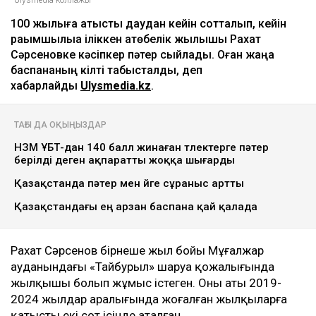
100 жылқыға қатысты даудан кейін сотталып, кейін
рақымшылыққа іліккен ақтөбелік жылқышы Рахат
Сәрсеновке кәсіпкер пәтер сыйлады. Оған жаңа
баспананың кілті табысталды, деп
хабарлайды
Ulysmedia.kz
.
ТАҒЫ ДА ОҚЫҢЫЗДАР
НЗМ ҰБТ-дан 140 балл жинаған түлектерге пәтер
берілді деген ақпаратты жоққа шығарды
Қазақстанда пәтер мен үйге сұраныс артты
Қазақстандағы ең арзан баспана қай қалада
Рахат Сәрсенов бірнеше жыл бойы Мұғалжар
ауданындағы «Тайбурыл» шаруа қожалығында
жылқышы болып жұмыс істеген. Оның аты 2019-
2024 жылдар аралығында жоғалған жылқыларға
қатысты екі сот ісінде аталған.