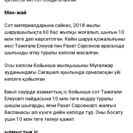
Мән-жай
Сот материалдарына сәйкес, 2018 жылы
шаруашылықта 60 бас жылқы жоғалып, шығын 10
млн теңге деп көрсетілген. Кейін шаруа қожалығының
иесі Тәжіғали Елеуов пен Рахат Сәрсенов арасында
шығынды өтеу туралы келісім жасалған.
Осы келісім бойынша жылқышының Мұғалжар
ауданындағы Сағашилі ауылында орналасқан үйі
кепілге қойылған.
Биыл сәуірде азаматтық іс бойынша сот Тәжіғали
Елеуовтің пайдасына 10 млн теңге өндіру туралы
шешім шығарды, яғни Рахат Сәрсеновтің жалғыз
баспанасы әлі күнге дейін кепілде тұр. Оны босату
үшін 10 млн теңге төлеуі қажет.
Қылмыстық іс