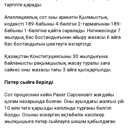
тәртіпте қарады.
Апелляциялық сот оның әрекетін Қылмыстық
кодекстің 189-бабының 4-бөлігінің 2-тармағынан 189-
бабының 1-бөлігіне қайта саралады. Нәтижесінде 7
жылдық бас бостандығынан айыру жазасы 6 айға
бас бостандығын шектеуге өзгертілді.
Қазақстан Конституциясының 30 жылдығына
байланысты рақымшылық жасау туралы заңға
сәйкес оның жазасы тағы 3 айға қысқартылды.
Пәтер сыйға берілді
Сот процесінен кейін Рахат Сәрсеновтің жағдайы
қоғам назарында болған. Оның ауылдағы жалғыз үйі
10 млн теңге қарыздың кепілінде тұрғаны белгілі
болды. Осыны ескерген ақтөбелік кәсіпкер
жылқышыға пәтер сыйлауға шешім қабылдаған.