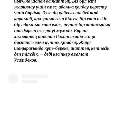
иығына шапан да жаптық. Біз бұл істі
жариялау үшін емес, адамға қолдау көрсету
үшін бардық. Өзгенің қайғысына бейжай
қарамай, қол ұшын соза білсек, бір ғана игі іс
бір адамның ғана емес, тұтас бір отбасының
тағдырын өзгертуі мүмкін. Барша
халықтың атынан Рахат ағаны жаңа
баспанасымен құттықтадық. Жаңа
шаңырағында құт-береке, шаттық кетпесін
деп тіледік, – деді кәсіпкер Азамат
Усимбеков.