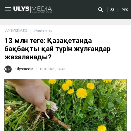
ҚАЗ
РУС
ULYSMEDIA.KZ
Жаңалықтар
13 млн теңге: Қазақстанда
бақбақтың қай түрін жұлғандар
жазаланады?
Ulysmedia
12.05.2026, 14:43