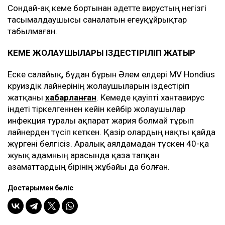
Сондай-ақ кеме бортынан әдетте вирустың негізгі
тасымалдаушысы саналатын егеуқұйрықтар
табылмаған.
КЕМЕ ЖОЛАУШЫЛАРЫ ІЗДЕСТІРІЛІП ЖАТЫР
Еске салайық, бұдан бұрын Әлем елдері MV Hondius
круиздік лайнерінің жолаушыларын іздестіріп
жатқаны
хабарланған
. Кемеде қауіпті хантавирус
індеті тіркелгеннен кейін кейбір жолаушылар
инфекция туралы ақпарат жария болмай тұрып
лайнерден түсіп кеткен. Қазір олардың нақты қайда
жүргені белгісіз. Аралық аялдамадан түскен 40-қа
жуық адамның арасында қаза тапқан
азаматтардың бірінің жұбайы да болған.
Достарыңмен бөліс