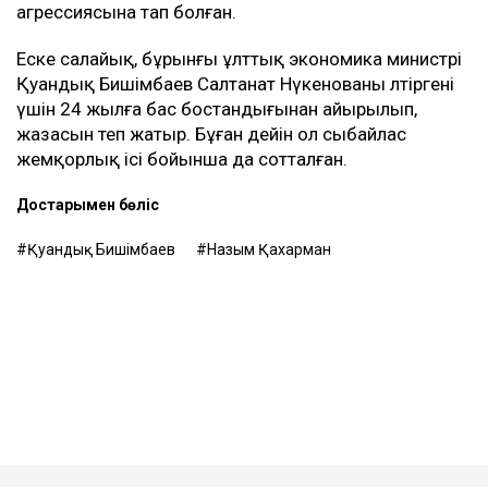
агрессиясына тап болған.
Еске салайық, бұрынғы ұлттық экономика министрі
Қуандық Бишімбаев Салтанат Нүкенованы өлтіргені
үшін 24 жылға бас бостандығынан айырылып,
жазасын өтеп жатыр. Бұған дейін ол сыбайлас
жемқорлық ісі бойынша да сотталған.
Достарыңмен бөліс
Қуандық Бишімбаев
Назым Қахарман