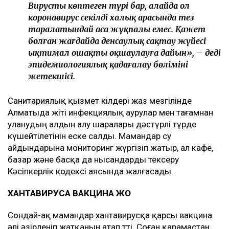
Вирустың көптеген түрі бар, алайда ол
коронавирус секілді халық арасында тез
таралатындай аса жұқпалы емес. Қажет
болған жағдайда денсаулық сақтау жүйесі
ықтимал ошақты оқшаулауға дайын», – деді
эпидемиологиялық қадағалау бөлімінің
жетекшісі.
Санитариялық қызмет өкілдері жаз мезгілінде
Алматыда жіті инфекциялық аурулар мен тағамнан
уланудың алдын алу шаралары дәстүрлі түрде
күшейтілетінін еске салды. Мамандар су
айдындарына мониторинг жүргізіп жатыр, ал кафе,
базар және басқа да нысандарды тексеру
Кәсіпкерлік кодексі аясында жалғасады.
ХАНТАВИРУСҚА ВАКЦИНА ЖОҚ
Сондай-ақ мамандар хантавирусқа қарсы вакцина
әлі әзірленіп жатқанын атап өтті. Соған қарамастан,