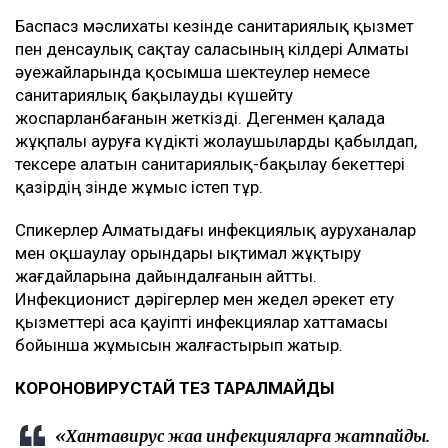
Баспасөз мәслихаты кезінде санитариялық қызмет
пен денсаулық сақтау саласының өкілдері Алматы
әуежайларында қосымша шектеулер немесе
санитариялық бақылауды күшейту
жоспарланбағанын жеткізді. Дегенмен қалада
жұқпалы ауруға күдікті жолаушыларды қабылдап,
тексере алатын санитариялық-бақылау бекеттері
қазірдің өзінде жұмыс істеп тұр.
Спикерлер Алматыдағы инфекциялық ауруханалар
мен оқшаулау орындары ықтимал жұқтыру
жағдайларына дайындалғанын айтты.
Инфекционист дәрігерлер мен жедел әрекет ету
қызметтері аса қауіпті инфекциялар хаттамасы
бойынша жұмысын жалғастырып жатыр.
КОРОНОВИРУСТАЙ ТЕЗ ТАРАЛМАЙДЫ
«Хантавирус жаңа инфекцияларға жатпайды.