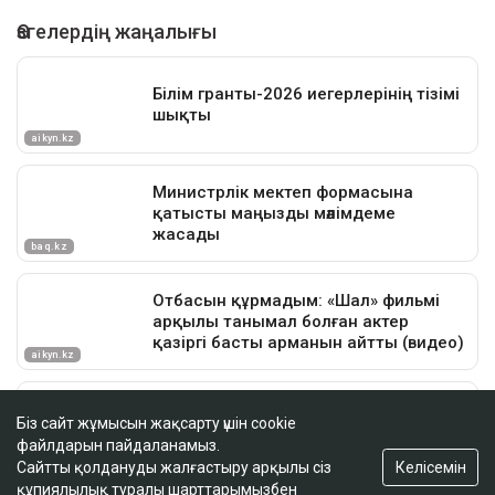
Біз сайт жұмысын жақсарту үшін cookie
файлдарын пайдаланамыз.
Келісемін
Сайтты қолдануды жалғастыру арқылы сіз
құпиялылық туралы шарттарымызбен