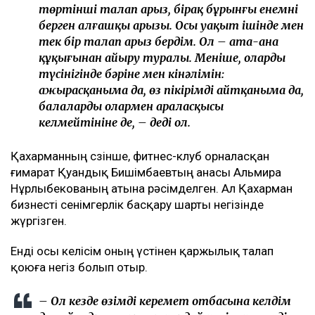
төртінші талап арыз, бірақ бұрынғы енемнің
берген алғашқы арызы. Осы уақыт ішінде мен
тек бір талап арыз бердім. Ол – ата-ана
құқығынан айыру туралы. Меніңше, олардың
түсінігінде бәріне мен кінәлімін:
ажырасқаныма да, өз пікірімді айтқаныма да,
балалардың олармен араласқысы
келмейтініне де, – деді ол.
Қахарманның сөзінше, фитнес-клуб орналасқан
ғимарат Қуандық Бишімбаевтың анасы Альмира
Нұрлыбекованың атына рәсімделген. Ал Қахарман
бизнесті сенімгерлік басқару шарты негізінде
жүргізген.
Енді осы келісім оның үстінен қаржылық талап
қоюға негіз болып отыр.
– Ол кезде өзімді керемет отбасына келдім