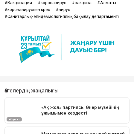
Вакцинация
коронавирус
вакцина
Алматы
коронавируспен күрес
вирус
Санитарлық-эпидемиологиялық бақылау департаменті