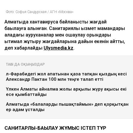
Фото: Софья Сандурская / АГН «Москва»
Алматыда хантавирусқа байланысты жағдай
бақылауға алынған. Санитариялық қызмет мамандары
қаладағы ауруханалар мен оқшаулау орындары
ықтимал жұқтыру жағдайларына дайын екенін айтты,
деп хабарлайды
Ulysmedia.kz
.
ТАҒЫ ДА ОҚЫҢЫЗДАР
әл-Фарабидегі жол апатынан қаза тапқан қыздың әкесі
Александр Пактан 100 млн теңге талап етті
Үлкен Алматы айналма жолы арқылы жүру ақысы екі
есе қымбаттайды
Алматыда «балаларды пышақтаймын» деп қорқытқан
ер адам ұсталды
САНИТАРЛЫҚ-БАҚЫЛАУ ЖҰМЫС ІСТЕП ТҰР