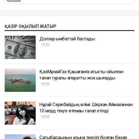
ҚАЗІР ОҚЫЛЫП ЖАТЫР
Доллар қымбаттай бастады
19:35
ҚазМұнайГаз Қашағанға қатысты қойылған
талап туралы ақпаратты жоққа шығарды
18:20
Нұрай Серікбайдың өлімі: Шерхан Аймаханнан
10 млрд теңге өтемақы талап етілді
18:03
Сатыбалдының ұлына тиесілі болған базар