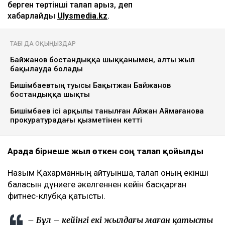
берген төртінші талап арыз, деп
хабарлайды
Ulysmedia.kz
.
ТАҒЫ ДА ОҚЫҢЫЗДАР
Байжанов бостандыққа шыққанымен, алты жыл
бақылауда болады
Бишімбаевтың туысы Бақытжан Байжанов
бостандыққа шықты
Бишімбаев ісі арқылы танылған Айжан Аймағанова
прокуратурадағы қызметінен кетті
Арада бірнеше жыл өткен соң талап қойылды
Назым Қахарманның айтуынша, талап оның екінші
баласын дүниеге әкелгеннен кейін басқарған
фитнес-клубқа қатысты.
– Бұл – кейінгі екі жылдағы маған қатысты