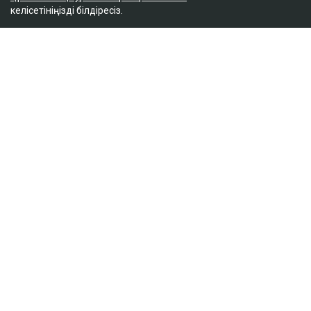
келісетініңізді білдіресіз.
ҚАЗІР ОҚЫЛЫП ЖАТЫР
Доллар қымбаттай бастады
19:35
ҚазМұнайГаз Қашағанға қатысты қойылған
талап туралы ақпаратты жоққа шығарды
18:20