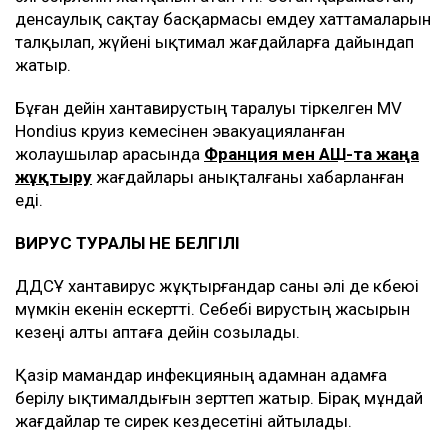
денсаулық сақтау басқармасы емдеу хаттамаларын
талқылап, жүйені ықтимал жағдайларға дайындап
жатыр.
Бұған дейін хантавирустың таралуы тіркелген MV
Hondius круиз кемесінен эвакуацияланған
жолаушылар арасында
Франция мен АҚШ-та жаңа
жұқтыру
жағдайлары анықталғаны хабарланған
еді.
ВИРУС ТУРАЛЫ НЕ БЕЛГІЛІ
ДДСҰ хантавирус жұқтырғандар саны әлі де көбеюі
мүмкін екенін ескертті. Себебі вирустың жасырын
кезеңі алты аптаға дейін созылады.
Қазір мамандар инфекцияның адамнан адамға
берілу ықтималдығын зерттеп жатыр. Бірақ мұндай
жағдайлар өте сирек кездесетіні айтылады.