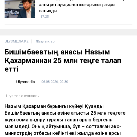
алты рет аукционға шығарылып, ақыры
сатылды
17:25
ULYSMEDIA.KZ
Жаңалықтар
Бишімбаевтың анасы Назым
Қахарманнан 25 млн теңге талап
етті
Ulysmedia
06.08.2026, 09:30
Ulysmedia коллажы
Назым Қахарман бұрынғы күйеуі Қуандық
Бишімбаевтың анасы өзіне қатысты 25 млн теңгеге
жуық сома өндіру туралы талап арыз бергенін
мәлімдеді. Оның айтуынша, бұл – сотталған экс-
министрдің отбасы кейінгі екі жылда өзіне қарсы