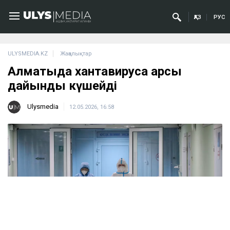
ҚАЗ
РУС
ULYSMEDIA.KZ
Жаңалықтар
Алматыда хантавирусқа қарсы
дайындық күшейді
Ulysmedia
12.05.2026, 16:58