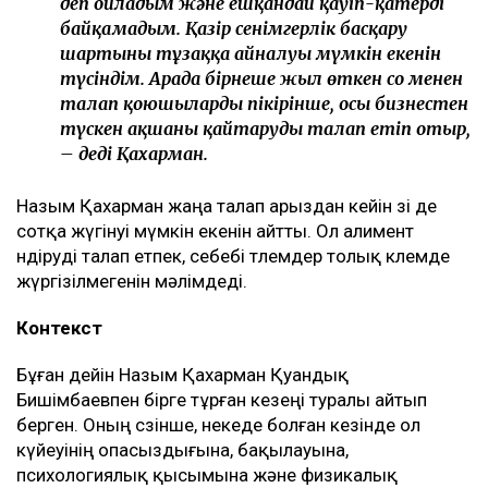
деп ойладым және ешқандай қауіп-қатерді
байқамадым. Қазір сенімгерлік басқару
шартының тұзаққа айналуы мүмкін екенін
түсіндім. Арада бірнеше жыл өткен соң менен
талап қоюшылардың пікірінше, осы бизнестен
түскен ақшаны қайтаруды талап етіп отыр,
– деді Қахарман.
Назым Қахарман жаңа талап арыздан кейін өзі де
сотқа жүгінуі мүмкін екенін айтты. Ол алимент
өндіруді талап етпек, себебі төлемдер толық көлемде
жүргізілмегенін мәлімдеді.
Контекст
Бұған дейін Назым Қахарман Қуандық
Бишімбаевпен бірге тұрған кезеңі туралы айтып
берген. Оның сөзінше, некеде болған кезінде ол
күйеуінің опасыздығына, бақылауына,
психологиялық қысымына және физикалық