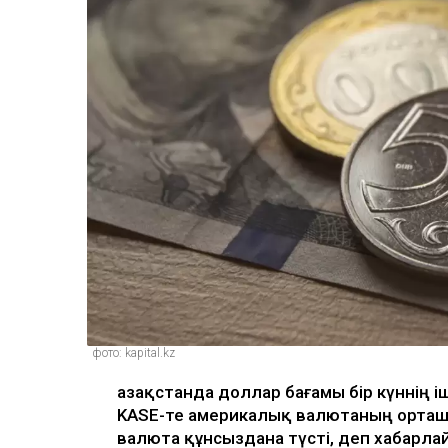
фото: kapital.kz
Қазақстанда доллар бағамы бір күннің іш
KASE-те америкалық валютаның орташа
валюта құнсыздана түсті, деп хабарл