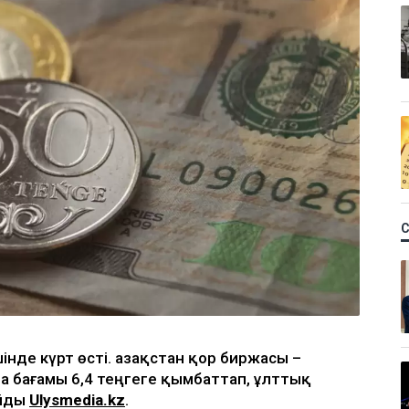
інде күрт өсті. Қазақстан қор биржасы –
 бағамы 6,4 теңгеге қымбаттап, ұлттық
айды
Ulysmedia.kz
.