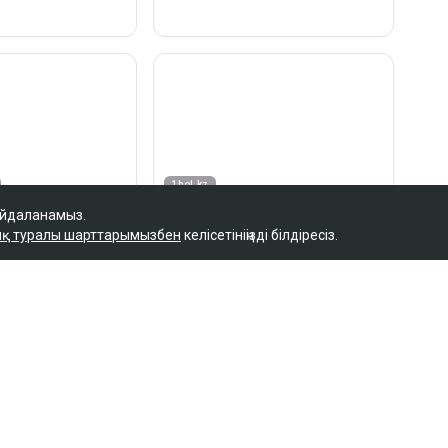
айдаланамыз.
қ туралы шарттарымызбен
келісетініңізді білдіресіз.