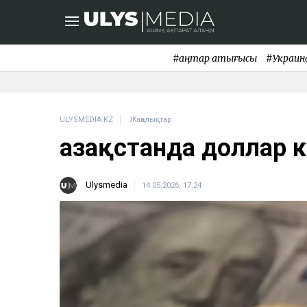
#қаңтар қақтығысы
#Украин
ULYSMEDIA.KZ
Жаңалықтар
Қазақстанда доллар
Ulysmedia
14.05.2026, 17:24