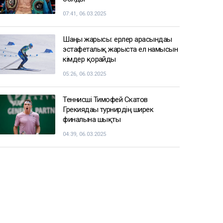
07:41, 06.03.2025
Шаңғы жарысы: ерлер арасындағы
эстафеталық жарыста ел намысын
кімдер қорғайды
05:26, 06.03.2025
Теннисші Тимофей Скатов
Грекиядағы турнирдің ширек
финалына шықты
04:39, 06.03.2025