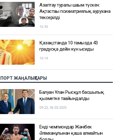
Азаптау туралы шағым түскен:
Ақтастағы психиатриялық аурухана
тексерілді
16:35
Қазақстанда 10 тамызда 43
градусқа дейін күн ысиды
16:14
СПОРТ ЖАҢАЛЫҚТАРЫ
Балуан Ұлан Рысқұл басшылық
қызметке тағайындалды
09:22, 06.03.2025
Енді чемпиондар Жәнібек
Әлімханұлынан қаша алмайтын
болды