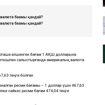
 валюта бағамы қандай?
 валюта бағамы қандай?
і орташа өлшенген бағам 1 АҚШ долларына
рсеткішпен салыстырғанда америкалық валюта
7,63 теңге болған.
рналған ресми бағамы – 1 доллар үшін 467,63
пке сәйкес ресми бағам 474,04 теңге