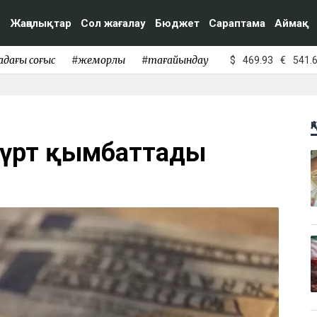
Жаңалықтар
Сол жағалау
Бюджет
Сараптама
Аймақ
адағы соғыс
#жемқорлық
#тағайындау
$
469.93
€
541.
Қ
 күрт қымбаттады