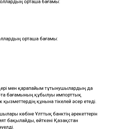
доллардың орташа бағамы:
доллардың орташа бағамы:
ілдері мен қарапайым тұтынушылардың да
юта бағамының құбылуы импорттық
к қызметтердің құнына тікелей әсер етеді.
ылары көбіне Ұлттық банктің әрекеттерін
ят бақылайды, өйткені Қазақстан
уелді.