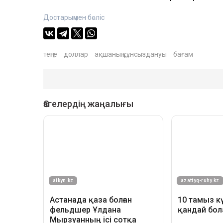
Достарыңмен бөліс
теңге
доллар
ақшаның құнсыздануы
бағам