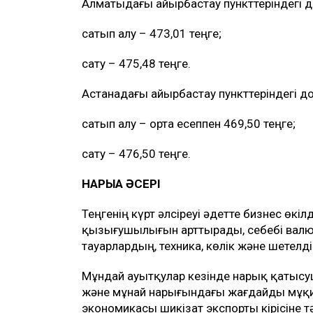
Алматыдағы айырбастау пункттеріндегі 
сатып алу – 473,01 теңге;
сату – 475,48 теңге.
Астанадағы айырбастау пункттеріндегі 
сатып алу – орта есеппен 469,50 теңге;
сату – 476,50 теңге.
НАРЫҚҚА ӘСЕРІ
Теңгенің күрт әлсіреуі әдетте бизнес өк
қызығушылығын арттырады, себебі вал
тауарлардың, техника, көлік және шетелді
Мұндай ауытқулар кезінде нарық қатысуш
және мұнай нарығындағы жағдайды мұқи
экономикасы шикізат экспорты кірісіне тә