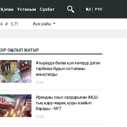
Қоғам
Ұстаным
Сұхбат
ҚАЗ
РУС
Ауа-райы
64
₽
5.71
АЗІР ОҚЫЛЫП ЖАТЫР
Атырауда балаға қол көтерді деген
тәрбиеші бұрын сотталғаны
анықталды
17:41
Ирандағы соғыс салдарынан АҚШ-
тың қару-жарақ қоры азайып
барады - NYT
17:20