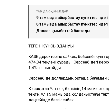
ТАҒЫ ДА ОҚЫҢЫЗДАР
9 тамызда айырбастау пункттеріндегі
8 тамызда айырбастау пункттеріндегі
Доллар қымбаттай бастады
ТЕҢГЕНІҢ ҚҰНСЫЗДАНУЫ
KASE деректеріне сәйкес, бейсенбі күнг
474,04 теңгені құрады. Сәрсенбідегі кө
1,4%-ға нығайды.
Сәрсенбіде доллардың орташа бағамы 46
Қазақстан Ұлттық банкінің 14 мамырға а
теңге. Ал 15 мамырда қолданыстағы тәрті
деңгейінде белгіленбек.