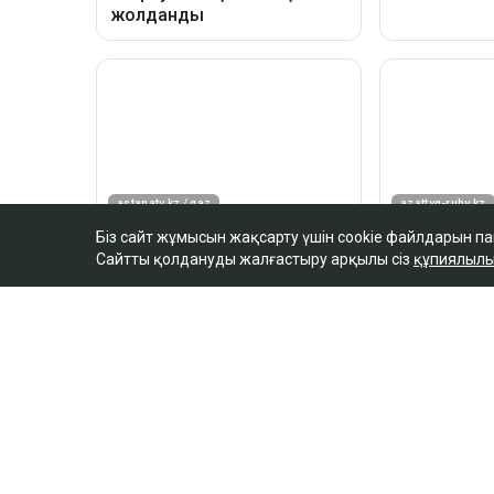
Біз сайт жұмысын жақсарту үшін cookie файлдарын п
Сайтты қолдануды жалғастыру арқылы сіз
құпиялылы