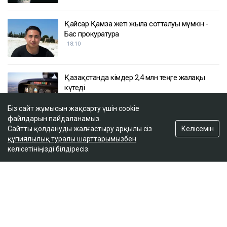
Қайсар Қамза жеті жылға сотталуы мүмкін -
Бас прокуратура
18:10
Қазақстанда кімдер 2,4 млн теңге жалақы
күтеді
17:59
Біз сайт жұмысын жақсарту үшін cookie
файлдарын пайдаланамыз.
Келісемін
Сайтты қолдануды жалғастыру арқылы сіз
Тимур Турлов Нұрәлі Әлиевке тиесілі болған
құпиялылық туралы шарттарымызбен
компанияны сатып алды
келісетініңізді білдіресіз.
17:20
ULYSMEDIA.KZ
Жаңалықтар
100 жылқы дауына байланысты