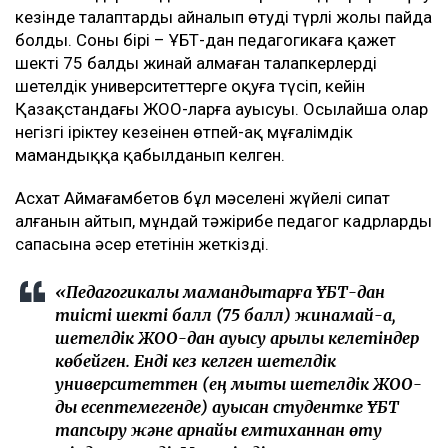
кезінде талаптарды айналып өтудің түрлі жолы пайда
болды. Соның бірі – ҰБТ-дан педагогикаға қажет
шекті 75 балды жинай алмаған талапкерлердің
шетелдік университеттерге оқуға түсіп, кейін
Қазақстандағы ЖОО-ларға ауысуы. Осылайша олар
негізгі іріктеу кезеңінен өтпей-ақ мұғалімдік
мамандыққа қабылданып келген.
Асхат Аймағамбетов бұл мәселенің жүйелі сипат
алғанын айтып, мұндай тәжірибе педагог кадрлардың
сапасына әсер ететінін жеткізді.
«Педагогикалық мамандықтарға ҰБТ-дан
тиісті шекті балл (75 балл) жинамай-ақ,
шетелдік ЖОО-дан ауысу арқылы келетіндер
көбейген. Енді кез келген шетелдік
университеттен (ең мықты шетелдік ЖОО-
ды есептемегенде) ауысқан студентке ҰБТ
тапсыру және арнайы емтиханнан өту