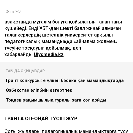
Фото: ЖИ
Қазақстанда мұғалім болуға қойылатын талап тағы
күшейеді. Енді ҰБТ-дан шекті балл жинай алмаған
талапкерлердің шетелдік университет арқылы
педагогикалық мамандыққа «айналма жолмен»
түсуіне тосқауыл қойылмақ, деп
хабарлайды
Ulysmedia.kz
.
ТАҒЫ ДА ОҚЫҢЫЗДАР
Грант конкурсы: ең үлкен бәсеке қай мамандықтарда
Өзбекстан әліпбиін өзгертпек
Тоқаев рақымшылық туралы заңға қол қойды
ГРАНТҚА ОП-ОҢАЙ ТҮСІП ЖҮР
Соңғы жылдары педагогикалық мамандықтарға түсу