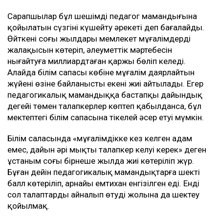
Сарапшылар бұл шешімді педагог мамандығына
қойылатын сүзгіні күшейту әрекеті деп бағалайды.
Өйткені соңғы жылдары мемлекет мұғалімдердің
жалақысын көтеріп, әлеуметтік мәртебесін
нығайтуға миллиардтаған қаржы бөліп келеді.
Алайда білім сапасы көбіне мұғалім даярлайтын
жүйенің өзіне байланысты екені жиі айтылады. Егер
педагогикалық мамандыққа бастапқы дайындық
деңгейі төмен талапкерлер көптеп қабылданса, бұл
мектептегі білім сапасына тікелей әсер етуі мүмкін.
Білім саласында «мұғалімдікке кез келген адам
емес, дайын әрі мықты талапкер келуі керек» деген
ұстаным соңғы бірнеше жылда жиі көтеріліп жүр.
Бұған дейін педагогикалық мамандықтарға шекті
балл көтеріліп, арнайы емтихан енгізілген еді. Енді
сол талаптарды айналып өтудің жолына да шектеу
қойылмақ.