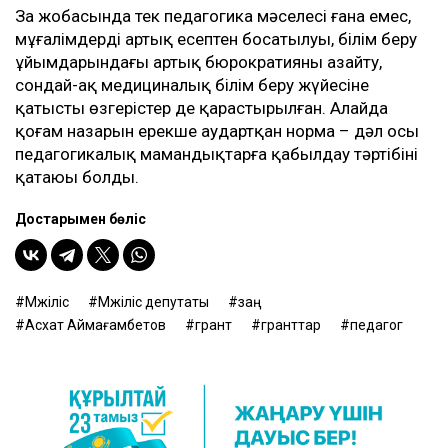
Заң жобасында тек педагогика мәселесі ғана емес,
мұғалімдердің артық есептен босатылуы, білім беру
ұйымдарындағы артық бюрократияны азайту,
сондай-ақ медициналық білім беру жүйесіне
қатысты өзгерістер де қарастырылған. Алайда
қоғам назарын ерекше аудартқан норма – дәл осы
педагогикалық мамандықтарға қабылдау тәртібінің
қатаюы болды.
Достарыңмен бөліс
Мәжіліс
Мәжіліс депутаты
заң
Асхат Аймағамбетов
грант
гранттар
педагог