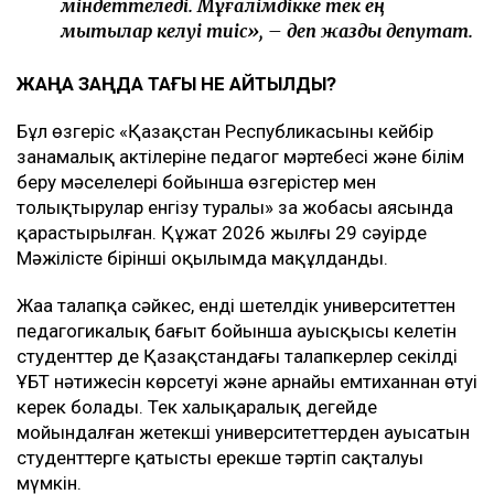
міндеттеледі. Мұғалімдікке тек ең
мықтылар келуі тиіс», – деп жазды депутат.
ЖАҢА ЗАҢДА ТАҒЫ НЕ АЙТЫЛДЫ?
Бұл өзгеріс «Қазақстан Республикасының кейбір
заңнамалық актілеріне педагог мәртебесі және білім
беру мәселелері бойынша өзгерістер мен
толықтырулар енгізу туралы» заң жобасы аясында
қарастырылған. Құжат 2026 жылғы 29 сәуірде
Мәжілісте бірінші оқылымда мақұлданды.
Жаңа талапқа сәйкес, енді шетелдік университеттен
педагогикалық бағыт бойынша ауысқысы келетін
студенттер де Қазақстандағы талапкерлер секілді
ҰБТ нәтижесін көрсетуі және арнайы емтиханнан өтуі
керек болады. Тек халықаралық деңгейде
мойындалған жетекші университеттерден ауысатын
студенттерге қатысты ерекше тәртіп сақталуы
мүмкін.