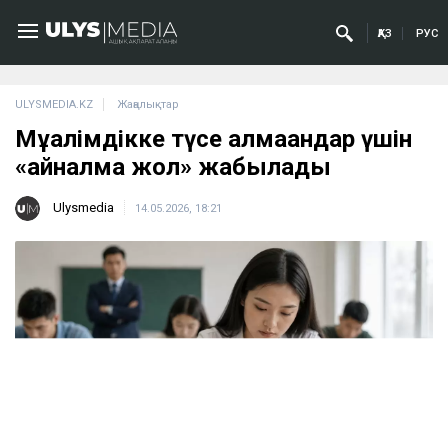
ҚАЗ
РУС
ULYSMEDIA.KZ
Жаңалықтар
Мұғалімдікке түсе алмағандар үшін
«айналма жол» жабылады
Ulysmedia
14.05.2026, 18:21