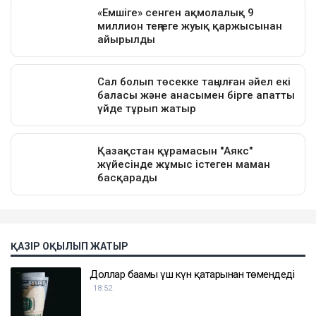
ҚАЗІР ОҚЫЛЫП ЖАТЫР
Доллар бағамы үш күн қатарынан төмендеді
18:52