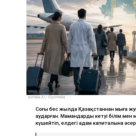
коллаж AI / Ulysmedia
Соңғы бес жылда Қазақстаннан мыңға ж
аударған. Мамандардың кетуі білім ме
күшейтіп, елдегі адам капиталына әсер