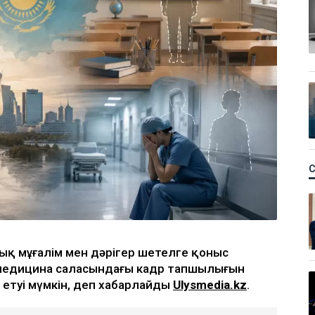
уық мұғалім мен дәрігер шетелге қоныс
н медицина саласындағы кадр тапшылығын
 етуі мүмкін, деп хабарлайды
Ulysmedia.kz
.