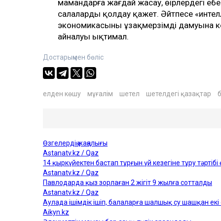
мамандарға жағдай жасау, өңірлердегі ең
салаларды қолдау қажет. Әйтпесе «инте
экономикасының ұзақмерзімді дамуына кеде
айналуы ықтимал.
Достарыңмен бөліс
елден көшу
мұғалім
шетел
шетелдегі қазақтар
б