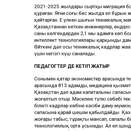
2021-2025 жылдары сыртқы миграция б
құраған. Яғни соңғы бес жылда ел бұрын ж
қайтарған. Ең үлкен шығын техникалық м
Қазақстаннан кеткен инженерлер, өндіріс
саны келгендерден 2,1 мың адамға көп б
интеллект технологиялары қарқынды дамы
Өйткені дәл осы техникалық кадрлар жаңа
үшін негізгі күш саналады.
ПЕДАГОГТЕР ДЕ КЕТІП ЖАТЫР
Сонымен қатар экономистер арасында тер
арасында 813 адамды, медицина қызметк
Қазақстан дәл адам капиталының сапасына
жоғалтып отыр. Мәселенің түпкі себебі те
білікті кадрлар көбіне кәсіби даму мүмкін
сапасына қарай шешім қабылдайды. Қаза
жоғары табыс, тұрақты мансап, сапалы б
технологиялық орта ұсынады. Ал ел ішінд