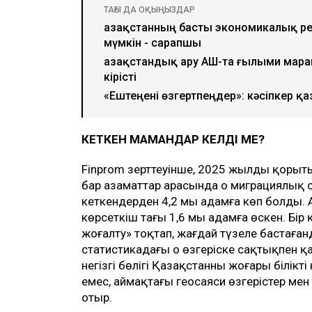
ТАҒЫ ДА ОҚЫҢЫЗДАР
Қазақстанның басты экономикалық ре
мүмкін - сарапшы
Қазақстандық ару АҚШ-та ғылыми мара
кірісті
«Ештеңені өзгертпеңдер»: кәсіпкер қ
КЕТКЕН МАМАНДАР КЕЛДІ МЕ?
Finprom зерттеуінше, 2025 жылдың қорыт
бар азаматтар арасында оң миграциялық с
кеткендерден 4,2 мың адамға көп болды.
көрсеткіш тағы 1,6 мың адамға өскен. Бір
жоғалту» тоқтап, жағдай түзеле бастаға
статистикадағы оң өзгеріске сақтықпен қар
негізгі бөлігі Қазақстанның жоғары білік
емес, аймақтағы геосаяси өзгерістер ме
отыр.