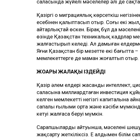
саласында жүйелі мәселелер әлі де сақт
Қазіргі оң миграциялық көрсеткіш негізі
есебінен қалыптасып отыр. Соңғы екі жы
айтарлықтай өскен. Бірақ бұл да мәселені 
өзінде Қазақстан техникалық кадрлар мен
жалғастырып келеді. Ал дамыған елдерме
Яғни Қазақстан бір мезетте екі бағытта –
мемлекеттерге де маман жоғалтып отыр.
ЖОҒАРЫ ЖАЛАҚЫ ІЗДЕЙДІ
Қазір әлем елдері жасанды интеллект, ц
саласына миллиардтаған инвестиция құйы
келген мемлекеттің негізгі капиталына а
сапалы ғылыми орта және кәсіби мүмкінд
кетуі жалғаса беруі мүмкін.
Сарапшылардың айтуынша, мәселені шешу
жақсарту жеткіліксіз. Ең алдымен білім 