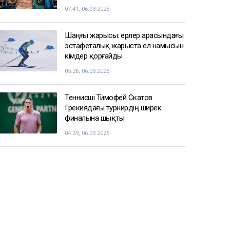
07:41, 06.03.2025
Шаңғы жарысы: ерлер арасындағы
эстафеталық жарыста ел намысын
кімдер қорғайды
05:26, 06.03.2025
Теннисші Тимофей Скатов
Грекиядағы турнирдің ширек
финалына шықты
04:39, 06.03.2025