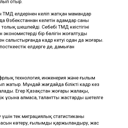
алып отыр.
нен ТМД елдерінен келіп жатқан мамандар
лда Өзбекстаннан келетін адамдар саны
толық шешпейді. Себебі ТМД кеңістігінің
 экономистердің бір бөлігін жоғалтуды
н салыстырғанда кадр кетуі одан да жоғары.
 посткеңестік елдерге де, дамыған
ифрлық технология, инженерия және ғылым
п жатыр. Мұндай жағдайда білікті кадр кез
йналады. Егер Қазақстан жоғары жалақы,
ік ұсына алмаса, талантты жастардың шетелге
 үшін тек миграциялық статистиканы
сапасын көтеру, ғылымды қаржыландыру, жас