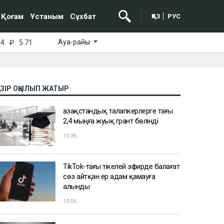
Қоғам
Ұстаным
Сұхбат
ҚАЗ
РУС
Ауа-райы
64
₽
5.71
АЗІР ОҚЫЛЫП ЖАТЫР
Қазақстандық талапкерлерге тағы
2,4 мыңға жуық грант бөлінді
10:36
TikTok-тағы тікелей эфирде балағат
сөз айтқан ер адам қамауға
алынды
10:06