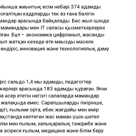
ойынша жиынтық өсім небәрі 374 адамды
оғалтқан кадрлардың тек аз ғана бөлігін
амандар арасында байқалады. Бес жыл ішінде
 мамандары мен IT саласы қызметкерлерінің
олған. Бұл – экономика цифрланып, жасанды
п жатқан кезеңде өте маңызды мәселе.
 өндіріс, инновация және технологиялық даму
іс сальдо 1,4 мың адамды, педагогтер
ерлері арасында 183 адамды құраған. Яғни
 әсер ететін негізгі салаларда мамандар
к жалақыда емес. Сарапшылардың пікірінше,
дігі, ғылыми орта, еңбек жағдайы мен өмір
қстанда көптеген жас маман үшін шетел
ілім мен ғылым, халықаралық тәжірибе және
е әсіресе ғылым, медицина және білім беру