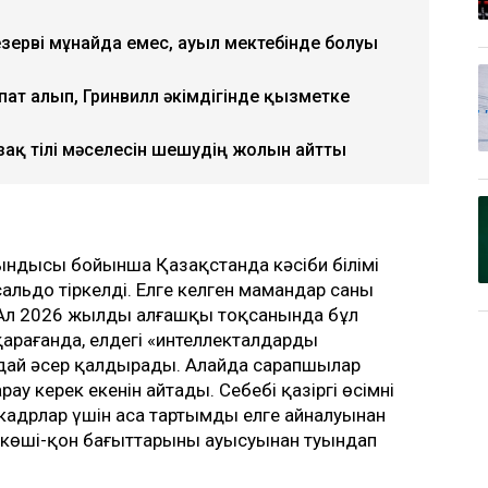
зерві мұнайда емес, ауыл мектебінде болуы
пат алып, Гринвилл әкімдігінде қызметке
азақ тілі мәселесін шешудің жолын айтты
ындысы бойынша Қазақстанда кәсіби білімі
альдо тіркелді. Елге келген мамандар саны
 Ал 2026 жылдың алғашқы тоқсанында бұл
 қарағанда, елдегі «интеллекталдарды
ндай әсер қалдырады. Алайда сарапшылар
ау керек екенін айтады. Себебі қазіргі өсімнің
ті кадрлар үшін аса тартымды елге айналуынан
н көші-қон бағыттарының ауысуынан туындап