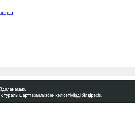
айдаланамыз.
қ туралы шарттарымызбен
келісетініңізді білдіресіз.