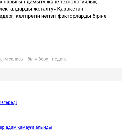
бек нарығын дамыту және технологиялық
ллекталдарды жоғалту» Қазақстан
ргі келтіретін негізгі факторлардың біріне
ілім саласы
білім беру
педагог