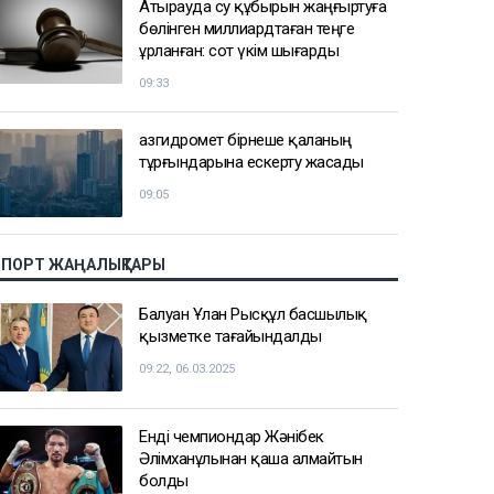
Атырауда су құбырын жаңғыртуға
бөлінген миллиардтаған теңге
ұрланған: сот үкім шығарды
09:33
Қазгидромет бірнеше қаланың
тұрғындарына ескерту жасады
09:05
СПОРТ ЖАҢАЛЫҚТАРЫ
Балуан Ұлан Рысқұл басшылық
қызметке тағайындалды
09:22, 06.03.2025
Енді чемпиондар Жәнібек
Әлімханұлынан қаша алмайтын
болды