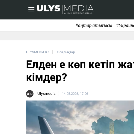
#қаңтар қақтығысы
#Украин
ULYSMEDIA.KZ
Жаңалықтар
Елден ең көп кетіп 
кімдер?
Ulysmedia
14.05.2026, 17:06