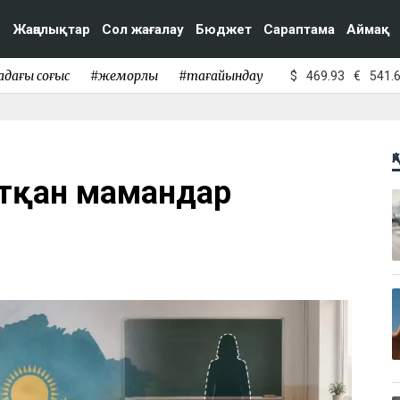
Жаңалықтар
Сол жағалау
Бюджет
Сараптама
Аймақ
адағы соғыс
#жемқорлық
#тағайындау
$
469.93
€
541.
Қ
жатқан мамандар