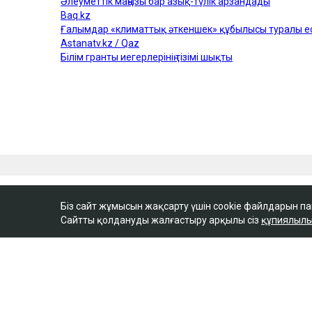
Біз сайт жұмысын жақсарту үшін cookie файлдарын п
Сайтты қолдануды жалғастыру арқылы сіз
құпиялылы