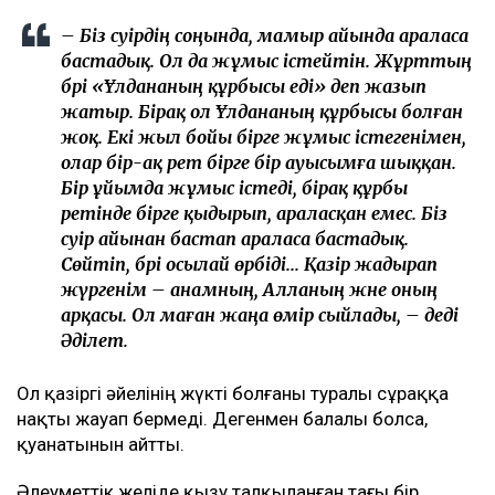
– Біз сәуірдің соңында, мамыр айында араласа
бастадық. Ол да жұмыс істейтін. Жұрттың
бәрі «Ұлдананың құрбысы еді» деп жазып
жатыр. Бірақ ол Ұлдананың құрбысы болған
жоқ. Екі жыл бойы бірге жұмыс істегенімен,
олар бір-ақ рет бірге бір ауысымға шыққан.
Бір ұйымда жұмыс істеді, бірақ құрбы
ретінде бірге қыдырып, араласқан емес. Біз
сәуір айынан бастап араласа бастадық.
Сөйтіп, бәрі осылай өрбіді... Қазір жадырап
жүргенім – анамның, Алланың және оның
арқасы. Ол маған жаңа өмір сыйлады, – деді
Әділет.
Ол қазіргі әйелінің жүкті болғаны туралы сұраққа
нақты жауап бермеді. Дегенмен балалы болса,
қуанатынын айтты.
Әлеуметтік желіде қызу талқыланған тағы бір