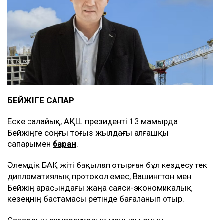
БЕЙЖІҢГЕ САПАР
Еске салайық, АҚШ президенті 13 мамырда
Бейжіңге соңғы тоғыз жылдағы алғашқы
сапарымен
барған
.
Әлемдік БАҚ жіті бақылап отырған бұл кездесу тек
дипломатиялық протокол емес, Вашингтон мен
Бейжің арасындағы жаңа саяси-экономикалық
кезеңнің бастамасы ретінде бағаланып отыр.