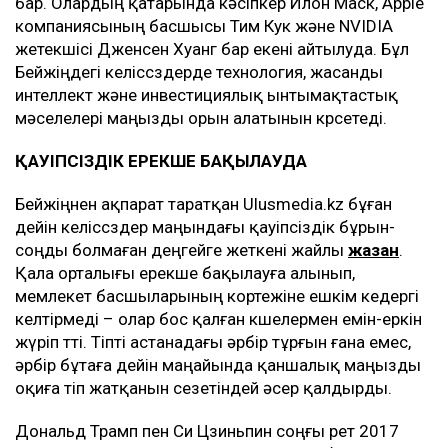
бар. Олардың қатарында кәсіпкер Илон Маск, Apple
компаниясының басшысы Тим Кук және NVIDIA
жетекшісі Дженсен Хуанг бар екені айтылуда. Бұл
Бейжіңдегі келіссөздерде технология, жасанды
интеллект және инвестициялық ынтымақтастық
мәселелері маңызды орын алатынын көрсетеді.
ҚАУІПСІЗДІК ЕРЕКШЕ БАҚЫЛАУДА
Бейжіңнен ақпарат таратқан Ulusmedia.kz бұған
дейін келіссөздер маңындағы қауіпсіздік бұрын-
соңды болмаған деңгейге жеткені жайлы
жазған
.
Қала орталығы ерекше бақылауға алынып,
мемлекет басшыларының кортежіне ешкім кедергі
келтірмеді – олар бос қалған көшелермен емін-еркін
жүріп өтті. Тіпті астанадағы әрбір тұрғын ғана емес,
әрбір бұтаға дейін маңайында қаншалық маңызды
оқиға өтіп жатқанын сезетіндей әсер қалдырды.
Дональд Трамп пен Си Цзиньпин соңғы рет 2017