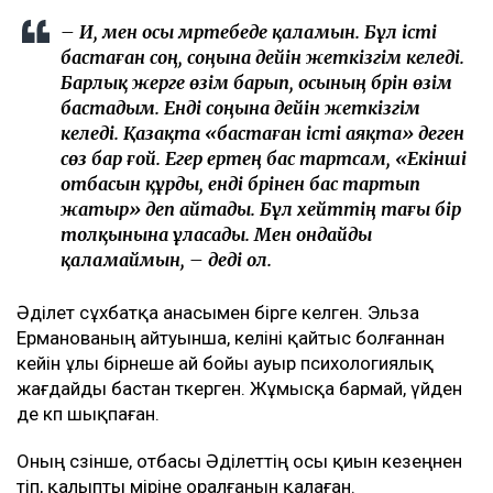
– Иә, мен осы мәртебеде қаламын. Бұл істі
бастаған соң, соңына дейін жеткізгім келеді.
Барлық жерге өзім барып, осының бәрін өзім
бастадым. Енді соңына дейін жеткізгім
келеді. Қазақта «бастаған істі аяқта» деген
сөз бар ғой. Егер ертең бас тартсам, «Екінші
отбасын құрды, енді бәрінен бас тартып
жатыр» деп айтады. Бұл хейттің тағы бір
толқынына ұласады. Мен ондайды
қаламаймын, – деді ол.
Әділет сұхбатқа анасымен бірге келген. Эльза
Ерманованың айтуынша, келіні қайтыс болғаннан
кейін ұлы бірнеше ай бойы ауыр психологиялық
жағдайды бастан өткерген. Жұмысқа бармай, үйден
де көп шықпаған.
Оның сөзінше, отбасы Әділеттің осы қиын кезеңнен
өтіп, қалыпты өміріне оралғанын қалаған.