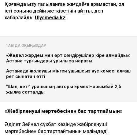
Қоғамда қызу талқыланған жағдайға қарамастан, ол
істі соңына дейін жеткізетінін айтты, деп
хабарлайды
Ulysmedia.kz
.
ТАҒЫ ДА ОҚЫҢЫЗДАР
«Жедел жәрдем мен өрт сөндірушілер кіре алмайды»:
Астана тұрғындары құрылысқа наразы
Астанада жолаушы мінген ұшқышсыз әуе кемесі алғаш
рет сынақтан өтті
"Шал, кет!" ұранының авторы Ермек Нарымбай 2,5
жылға сотталды
«Жәбірленуші мәртебесінен бас тартпаймын»
Әділет Зейнел сұхбат кезінде жәбірленуші
мәртебесінен бас тартпайтынын мәлімдеді.