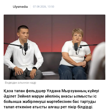
Ulysmedia
07.08.2026, 13:50
Видеодан алынған кадр
Қаза тапқан фельдшер Ұлдана Мырзуанның күйеуі
Әділет Зейнел марқұм әйелінің анасы қылмыстық іс
бойынша жәбірленуші мәртебесінен бас тартуды
талап еткеніне қатысты алғаш рет пікір білдірді.