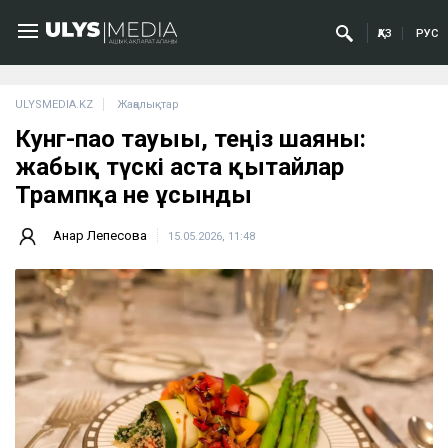
ҚАЗ
РУС
ULYSMEDIA.KZ
Жаңалықтар
Кунг-пао тауығы, теңіз шаяны:
жабық түскі аста қытайлар
Трампқа не ұсынды
Анар Лепесова
15.05.2026, 11:48