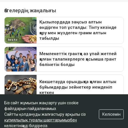
Біз сайт жұмысын жақсарту үшін cookie
файлдарын пайдаланамыз.
Келісемін
Сайтты қолдануды жалғастыру арқылы сіз
құпиялылық туралы шарттарымызбен
келісетініңізді білдіресіз.