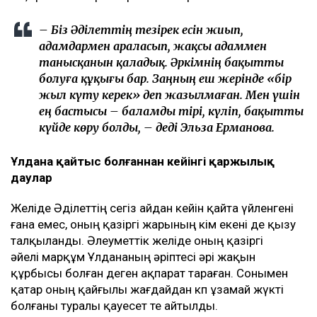
– Біз Әділеттің тезірек есін жиып,
адамдармен араласып, жақсы адаммен
танысқанын қаладық. Әркімнің бақытты
болуға құқығы бар. Заңның еш жерінде «бір
жыл күту керек» деп жазылмаған. Мен үшін
ең бастысы – баламды тірі, күліп, бақытты
күйде көру болды, – деді Эльза Ерманова.
Ұлдана қайтыс болғаннан кейінгі қаржылық
даулар
Желіде Әділеттің сегіз айдан кейін қайта үйленгені
ғана емес, оның қазіргі жарының кім екені де қызу
талқыланды. Әлеуметтік желіде оның қазіргі
әйелі марқұм Ұлдананың әріптесі әрі жақын
құрбысы болған деген ақпарат тараған. Сонымен
қатар оның қайғылы жағдайдан көп ұзамай жүкті
болғаны туралы қауесет те айтылды.