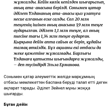
жұмсалды. Кейін көлік кепілден шығарылып,
оның ата-анасына берілді. Сонымен қатар
Әділет Ұлдананың ата-анасы қыз ұзатуға
несие алғанын еске салды. Сол 20 млн
теңгенің ішінен оның анасына 3,9 млн теңге
аударылған. Әділет 1,1 млн теңге, ал оның
әпкесіне тағы 1,34 млн теңге аударған.
Қырқына дейін апта сайын ас беріп, құдайы
тамақ өткіздік. Бұл ақшаны екі отбасы да
жеке қажетіне жұмсамады. Барлығы
Ұлданаға қатысты шығындарға жұмсалды,
– деп түсіндірді Эльза Ерманова.
Сонымен қатар әлеуметтік желіде марқұмның
отбасы мемлекеттен баспана беруді талап етті деген
ақпарат тарады. Әділет Зейнел мұны жоққа
шығарды.
Бұған дейін