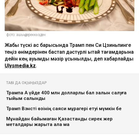
фото: ашық дереккөзден
Жабық түскі ас барысында Трамп пен Си Цзиньпинге
теңіз өнімдерінен бастап дәстүрлі қытай тағамдарына
дейін кең ауқымды мәзір ұсынылды, деп хабарлайды
Ulysmedia.kz
.
ТАҒЫ ДА ОҚЫҢЫЗДАР
Трампқа Ақ үйде 400 млн долларлық бал залын салуға
тыйым салынды
Трамп Вэнсті өзінің саяси мұрагері етуі мүмкін бе
Мұнайдан байымаған Қазақстанды сирек жер
металдары жарыта ала ма