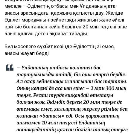
мәселе – Әділеттің отбасы мен Ұлдананың ата-
анасы арасындағы қаржыға қатысты дау. Желіде
Әділет марқұмның зейнетақы жинағын және әйелі
қайтыс болғаннан кейін берілген 20 млн теңгені өзіне
алып қалған деген ақпарат тарады.
Бұл мәселеге сұхбат кезінде Әділеттің өзі емес,
анасы жауап берді.
– Ұлдананың отбасы көліктен бас
тартуымызды өтінді, біз оны оларға бердік.
Ал олар зейнетақы жинағынан бас тартты.
Оның көлемі де аса көп емес – 2 млн 300 мың
теңге. Ресми түрде ешқандай өтемақы
болған жоқ. Әкімдік берген 20 млн теңге де
өтемақы емес, халықтың жерлеу рәсіміне деп
жинаған «батасы» еді. Осы қаражаттың
шамамен 10 млн теңгесі Ұлдананың
автокредитінің қалған бөлігін толық өтеуге