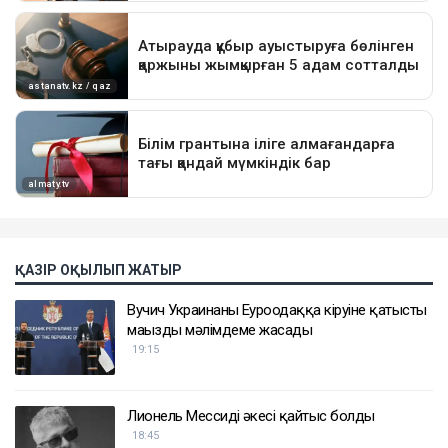
ҚАЗІР ОҚЫЛЫП ЖАТЫР
Вучич Украинаның Еуроодаққа кіруіне қатысты
маңызды мәлімдеме жасады
19:15
Лионель Мессидің әкесі қайтыс болды
18:45