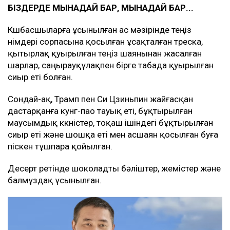
БІЗДЕРДЕ МЫНАДАЙ БАР, МЫНАДАЙ БАР...
Көшбасшыларға ұсынылған ас мәзірінде теңіз
өнімдері сорпасына қосылған ұсақталған треска,
қытырлақ қуырылған теңіз шаянынан жасалған
шарлар, саңырауқұлақпен бірге табада қуырылған
сиыр еті болған.
Сондай-ақ, Трамп пен Си Цзиньпин жайғасқан
дастарқанға кунг-пао тауық еті, бұқтырылған
маусымдық көкөністер, тоқаш ішіндегі бұқтырылған
сиыр еті және шошқа еті мен асшаян қосылған буға
піскен тұшпара қойылған.
Десерт ретінде шоколадты бәліштер, жемістер және
балмұздақ ұсынылған.