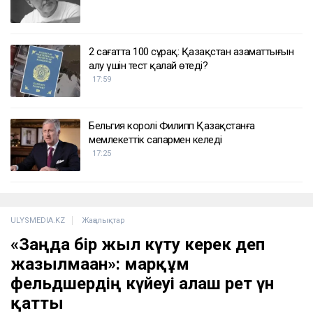
2 сағатта 100 сұрақ: Қазақстан азаматтығын
алу үшін тест қалай өтеді?
17:59
Бельгия королі Филипп Қазақстанға
мемлекеттік сапармен келеді
17:25
ULYSMEDIA.KZ
Жаңалықтар
«Заңда бір жыл күту керек деп
жазылмаған»: марқұм
фельдшердің күйеуі алғаш рет үн
қатты