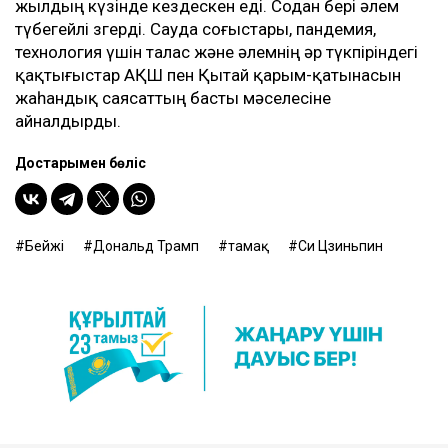
жылдың күзінде кездескен еді. Содан бері әлем
түбегейлі өзгерді. Сауда соғыстары, пандемия,
технология үшін талас және әлемнің әр түкпіріндегі
қақтығыстар АҚШ пен Қытай қарым-қатынасын
жаһандық саясаттың басты мәселесіне
айналдырды.
Достарыңмен бөліс
Бейжің
Дональд Трамп
тамақ
Си Цзиньпин