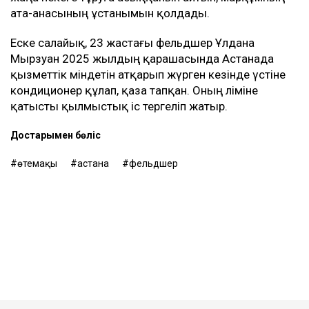
ата-анасының ұстанымын қолдады.
Еске салайық, 23 жастағы фельдшер Ұлдана
Мырзуан 2025 жылдың қарашасында Астанада
қызметтік міндетін атқарып жүрген кезінде үстіне
кондиционер құлап, қаза тапқан. Оның өліміне
қатысты қылмыстық іс тергеліп жатыр.
Достарыңмен бөліс
өтемақы
астана
фельдшер