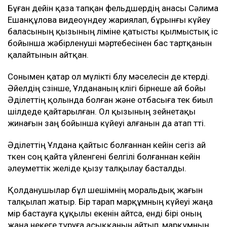
Бұған дейін қаза тапқан фельдшердің анасы Сәлима
Ешанқұлова видеоүндеу жариялап, бұрынғы күйеу
баласының қызының өліміне қатысты қылмыстық іс
бойынша жәбірленуші мәртебесінен бас тартқанын
қалайтынын айтқан.
Сонымен қатар ол мүлікті бөлу мәселесін де көтерді.
Әйелдің сөзінше, Ұлдананың көлігі бірнеше ай бойы
Әділеттің қолында болған және отбасыға тек биыл
шілдеде қайтарылған. Ол қызының зейнетақы
жинағын заң бойынша күйеуі алғанын да атап өтті.
Әділеттің Ұлдана қайтыс болғаннан кейін сегіз ай
өткен соң қайта үйленгені белгілі болғаннан кейін
әлеуметтік желіде қызу талқылау басталды.
Қолданушылар бұл шешімнің моральдық жағын
талқылап жатыр. Бір тарап марқұмның күйеуі жаңа
өмір бастауға құқылы екенін айтса, енді бірі оның
жаңа некеге тұруға асыққанын айтып, марқұмның