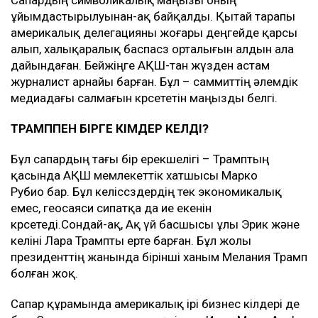
Сапардың символикалық маңызы оның
ұйымдастырылуынан-ақ байқалды. Қытай тарапы
америкалық делегацияны жоғары деңгейде қарсы
алып, халықаралық баспасөз орталығын алдын ала
дайындаған. Бейжіңге АҚШ-тан жүзден астам
журналист арнайы барған. Бұл – саммиттің әлемдік
медиадағы салмағын көрсететін маңызды белгі.
ТРАМППЕН БІРГЕ КІМДЕР КЕЛДІ?
Бұл сапардың тағы бір ерекшелігі – Трамптың
қасында АҚШ мемлекеттік хатшысы Марко
Рубио бар. Бұл келіссөздердің тек экономикалық
емес, геосаяси сипатқа да ие екенін
көрсетеді.Сондай-ақ, Ақ үй басшысы ұлы Эрик және
келіні Лара Трампты ерте барған. Бұл жолы
президенттің жанында бірінші ханым Мелания Трамп
болған жоқ.
Сапар құрамында америкалық ірі бизнес өкілдері де