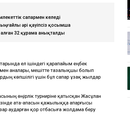
емлекеттік сапармен келеді
ң ыңғайлы әрі қауіпсіз қосымша
 алған 32 құрама анықталды
атарында ел ішіндегі қарапайым еңбек
мен аналары, мешітте тазалықшы болып
рдың көпшілігі үшін бұл сапар ұзақ жылдар
басының өңірлік турниріне қатысқан Жасұлан
кезінде ата-апасын қажылыққа апарғысы
назар аударған қор отбасыға жолдама беру