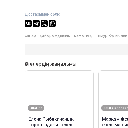
Достарыңмен бөліс
сапар
қайырымдылық
қажылық
Тимур Құлыбаев