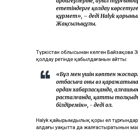
ардагерлеріне, ауыл тұрғында
ететіндерге қолдау көрсетуге
құрмет», – деді
Halyk қорын
Жақсылықұлы.
Түркістан облысынан келген Байзақова 
қолдау ретінде қабылдағанын айтты:
«
Бұл мен үшін көптен жоспар
отбасыға оны өз қаражатына
Қордан хабарласқанда, алғашынд
расталғанда, қатты толқыдым
білдіремін», - деді ол.
Halyk қайырымдылық қоры ел тұрғындар
алдағы уақытта да жалғастыратынын мәл