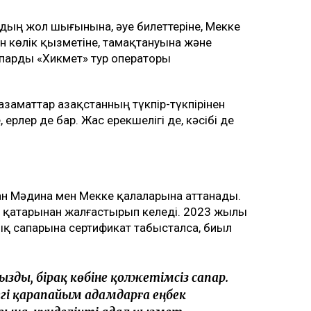
ың жол шығынына, әуе билеттеріне, Мекке
н көлік қызметіне, тамақтануына және
парды «Хикмет» тур операторы
заматтар Қазақстанның түкпір-түкпірінен
ерлер де бар. Жас ерекшелігі де, кәсібі де
 Мәдина мен Мекке қалаларына аттанады.
л қатарынан жалғастырып келеді. 2023 жылы
қ сапарына сертификат табысталса, биыл
зды, бірақ көбіне қолжетімсіз сапар.
егі қарапайым адамдарға еңбек