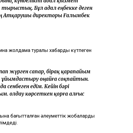
рына, күнделікті адал қызмет
 тырыстық. Бұл адал еңбекке деген
ың Атқарушы директоры Ғалымбек
Зина жолдама туралы хабарды күтпеген
лап жүрген сапар, бірақ қарапайым
 ұйымдастыру оңайға соқпайтын.
а сенбеген едім. Кейін бәрі
. Қолдау көрсеткен қорға алғыс
ына бағытталған әлеуметтік жобаларды
імдеді.