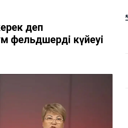
Қ
керек деп
м фельдшердің күйеуі