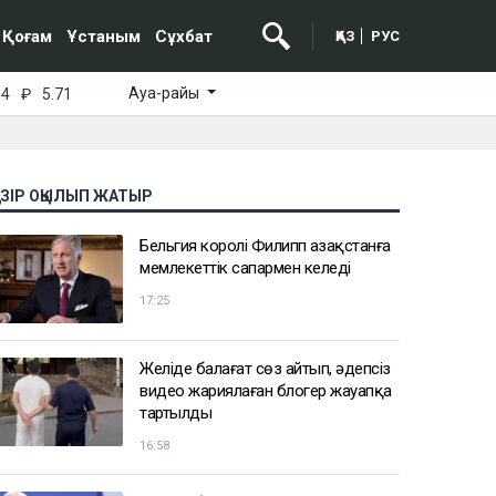
Қоғам
Ұстаным
Сұхбат
ҚАЗ
РУС
Ауа-райы
64
₽
5.71
АЗІР ОҚЫЛЫП ЖАТЫР
Бельгия королі Филипп Қазақстанға
мемлекеттік сапармен келеді
17:25
Желіде балағат сөз айтып, әдепсіз
видео жариялаған блогер жауапқа
тартылды
16:58