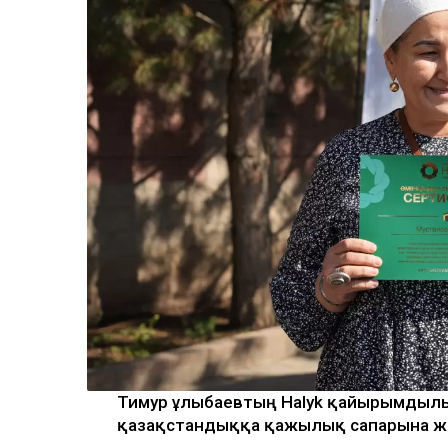
Тимур Құлыбаевтың Halyk қайырымдылық
қазақстандыққа қажылық сапарына ж