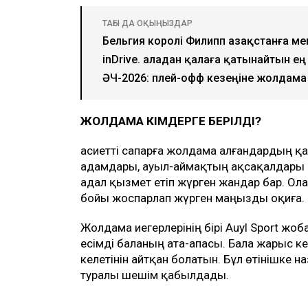
ТАҒЫ ДА ОҚЫҢЫЗДАР
Бельгия королі Филипп Қазақстанға м
inDrive. Қаладан қалаға қатынайтын е
ӘЧ-2026: плей-офф кезеңіне жолдама
ЖОЛДАМА КІМДЕРГЕ БЕРІЛДІ?
Қасиетті сапарға жолдама алғандардың қ
адамдары, ауыл-аймақтың ақсақалдары 
адал қызмет етіп жүрген жандар бар. Ола
бойы жоспарлап жүрген маңызды оқиға.
Жолдама иегерлерінің бірі Auyl Sport жо
есімді баланың ата-апасы. Бала жарыс 
келетінін айтқан болатын. Бұл өтінішке 
туралы шешім қабылдады.