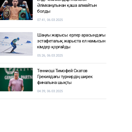
Әлімханұлынан қаша алмайтын
болды
07:41, 06.03.2025
Шаңғы жарысы: ерлер арасындағы
эстафеталық жарыста ел намысын
кімдер қорғайды
05:26, 06.03.2025
Теннисші Тимофей Скатов
Грекиядағы турнирдің ширек
финалына шықты
04:39, 06.03.2025