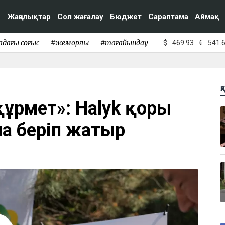
Жаңалықтар
Сол жағалау
Бюджет
Сараптама
Аймақ
адағы соғыс
#жемқорлық
#тағайындау
$
469.93
€
541.
Қ
құрмет»: Halyk қоры
 беріп жатыр