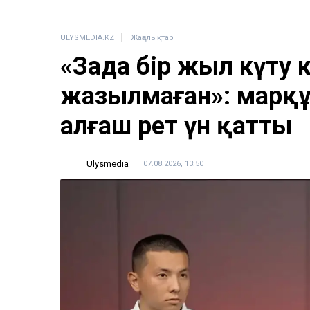
ULYSMEDIA.KZ
Жаңалықтар
«Заңда бір жыл күту 
жазылмаған»: марқұ
алғаш рет үн қатты
Ulysmedia
07.08.2026, 13:50