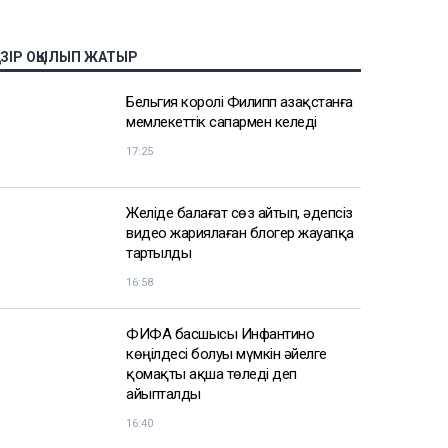
АЗІР ОҚЫЛЫП ЖАТЫР
Бельгия королі Филипп Қазақстанға
мемлекеттік сапармен келеді
17:25
Желіде балағат сөз айтып, әдепсіз
видео жариялаған блогер жауапқа
тартылды
16:58
ФИФА басшысы Инфантино
көңілдесі болуы мүмкін әйелге
қомақты ақша төледі деп
айыпталды
16:40