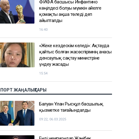
ФИФА басшысы Инфантино
көңілдесі болуы мүмкін әйелге
қомақты ақша төледі деп
айыпталды
16:40
«Жеке кездескім келеді»: Ақтауда
қайтыс болған жасөспірімнің анасы
денсаулық сақтау министріне
үндеу жасады
15:54
СПОРТ ЖАҢАЛЫҚТАРЫ
Балуан Ұлан Рысқұл басшылық
қызметке тағайындалды
09:22, 06.03.2025
Енді чемпиондар Жәнібек