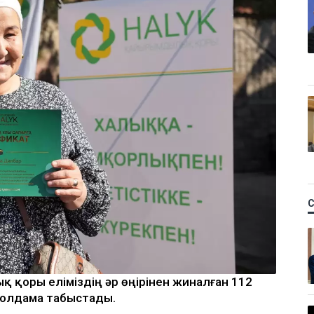
 қоры еліміздің әр өңірінен жиналған 112
олдама табыстады.