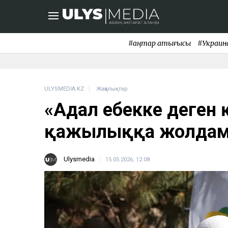
#қаңтар қақтығысы
#Украин
ULYSMEDIA.KZ
Жаңалықтар
«Адал еңбекке деген 
қажылыққа жолдама
Ulysmedia
15.05.2026, 12:08