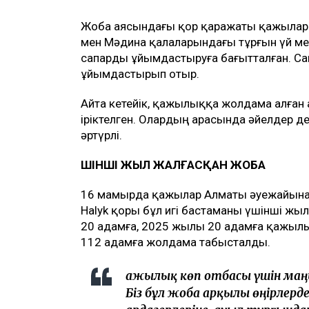
Жоба аясындағы қор қаражаты қажылард
мен Мәдина қалаларындағы тұрғын үй ме
сапарды ұйымдастыруға бағытталған. Са
ұйымдастырып отыр.
Айта кетейік, қажылыққа жолдама алған а
іріктелген. Олардың арасында әйелдер де, 
әртүрлі.
ҮШІНШІ ЖЫЛ ЖАЛҒАСҚАН ЖОБА
16 мамырда қажылар Алматы әуежайынан
Halyk қоры бұл игі бастаманы үшінші жы
20 адамға, 2025 жылы 20 адамға қажылы
112 адамға жолдама табысталды.
Қажылық көп отбасы үшін маңы
Біз бұл жоба арқылы өңірлерд