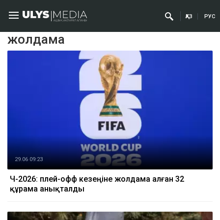
ҚАЗ
РУС
жолдама
29.06 09:23
ӘЧ-2026: плей-офф кезеңіне жолдама алған 32
құрама анықталды