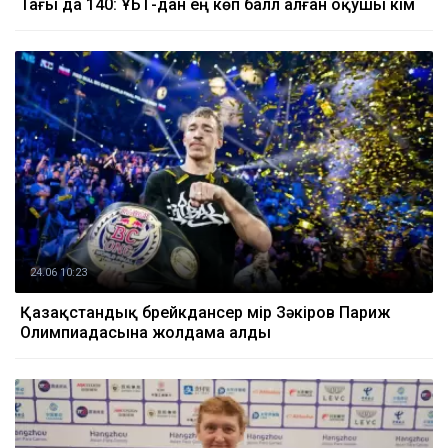
Тағы да 140: ҰБТ-дан ең көп балл алған оқушы кім
24.06 10:23
Қазақстандық брейкдансер Әмір Зәкіров Париж
Олимпиадасына жолдама алды