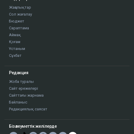
Жаңалықтар
Сол жағалау
Бюджет
Сараптама
Аймақ
Қоғам
Ұстаным
Сұхбат
Редакция
Жоба туралы
Сайт ережелері
Сайттағы жарнама
Байланыс
Редакциялық саясат
Біз әлеуметтік желілерде