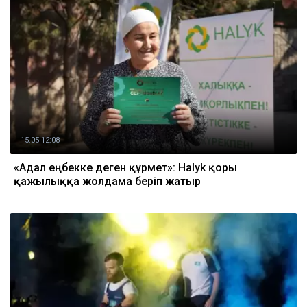
15.05 12:08
«Адал еңбекке деген құрмет»: Halyk қоры
қажылыққа жолдама беріп жатыр