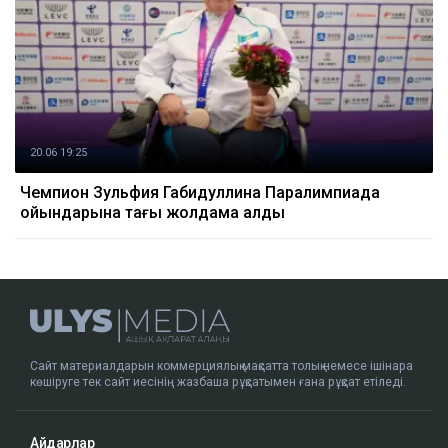
20.06 19:25
Чемпион Зульфия Габидуллина Паралимпиада
ойындарына тағы жолдама алды
Сайт материалдарын коммерциялық мақсатта толық немесе ішінара
көшіруге тек сайт иесінің жазбаша рұқсатымен ғана рұқсат етіледі.
Айдарлар