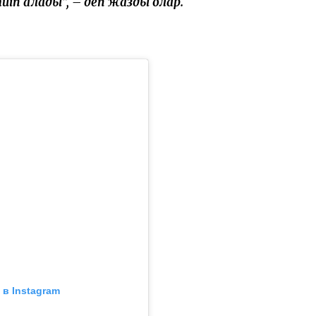
иіп қалады”, – деп жазды олар.
в Instagram