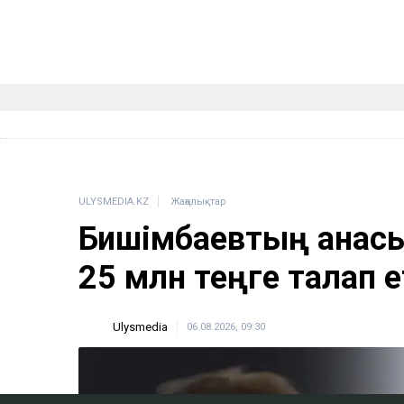
ULYSMEDIA.KZ
Жаңалықтар
Бишімбаевтың анас
25 млн теңге талап е
Ulysmedia
06.08.2026, 09:30