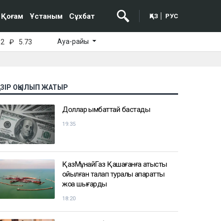
Қоғам
Ұстаным
Сұхбат
ҚАЗ
РУС
Ауа-райы
52
₽
5.73
АЗІР ОҚЫЛЫП ЖАТЫР
Доллар қымбаттай бастады
19:35
ҚазМұнайГаз Қашағанға қатысты
қойылған талап туралы ақпаратты
жоққа шығарды
18:20