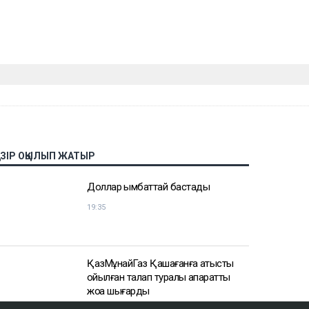
АЗІР ОҚЫЛЫП ЖАТЫР
Доллар қымбаттай бастады
19:35
ҚазМұнайГаз Қашағанға қатысты
қойылған талап туралы ақпаратты
жоққа шығарды