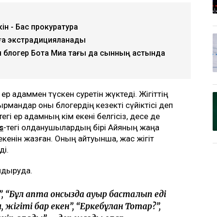
ін - Бас прокуратура
анға экстрадицияланады
н блогер Бота Миа тағы да сынның астында
ер адаммен түскен суретін жүктеді. Жігіттің
қырмандар оны блогердің кезекті сүйіктісі деп
егі ер адамның кім екені белгісіз, десе де
s
-тегі қолданушылардың бірі Айяның жаңа
 екенін жазған. Оның айтуынша, жас жігіт
ді.
алдыруда.
, “Бұл апта онсызда ауыр басталып еді
 жігіті бар екен”, “Еркебұлан Тоқтар?”,