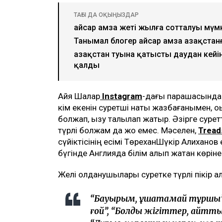
ТАҒЫ ДА ОҚЫҢЫЗДАР
Қайсар Қамза жеті жылға сотталуы мүмк
Танымал блогер Қайсар Қамза Қазақст
Қазақстан туына қатысты даудан кейі
қалды
Айя Шалқар
Instagram
-дағы парақшасында 
кім екенін суретші нақты жазбағанымен, о
болжап, қызу талқылап жатыр. Әзірге суретт
түрлі болжам да жоқ емес. Мәселен,
Tread
сүйіктісінің есімі ТөреханШүкір Алиханов
бүгінде Англияда білім алып жатқан көріне
Желі қолданушылары суретке түрлі пікір қ
“Бауырым, құшақтамай тұршы”
ғой”, “Болды жігіттер, қайттық,