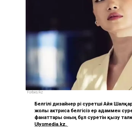
Forbes/kz
Белгілі дизайнер әрі суретші Айя Шалқа
жолы актриса белгісіз ер адаммен суре
фанаттары оның бұл суретін қызу тал
Ulysmedia.kz.