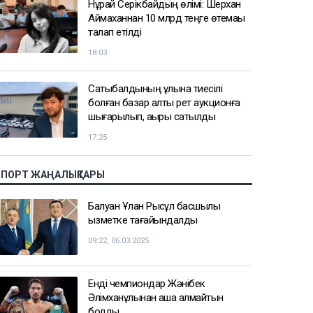
Нұрай Серікбайдың өлімі: Шерхан
Аймаханнан 10 млрд теңге өтемақы
талап етілді
18:03
Сатыбалдының ұлына тиесілі
болған базар алты рет аукционға
шығарылып, ақыры сатылды
17:25
СПОРТ ЖАҢАЛЫҚТАРЫ
Балуан Ұлан Рысқұл басшылық
қызметке тағайындалды
09:22, 06.03.2025
Енді чемпиондар Жәнібек
Әлімханұлынан қаша алмайтын
болды