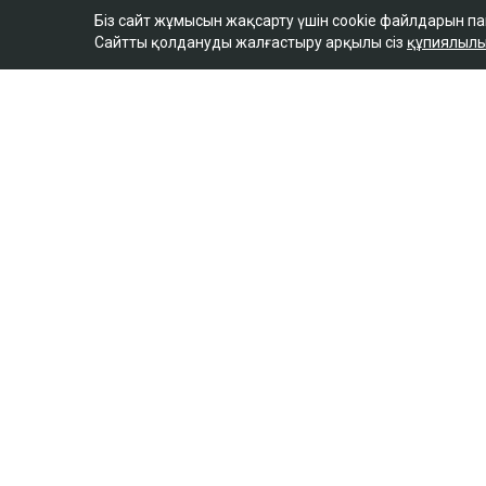
Біз сайт жұмысын жақсарту үшін cookie файлдарын п
Сайтты қолдануды жалғастыру арқылы сіз
құпиялылы