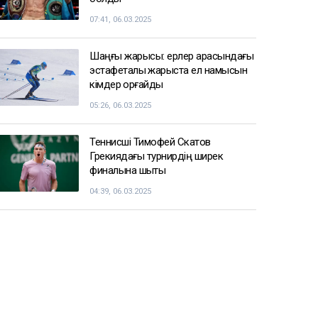
07:41, 06.03.2025
Шаңғы жарысы: ерлер арасындағы
эстафеталық жарыста ел намысын
кімдер қорғайды
05:26, 06.03.2025
Теннисші Тимофей Скатов
Грекиядағы турнирдің ширек
финалына шықты
04:39, 06.03.2025