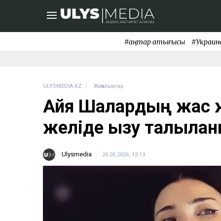
#қаңтар қақтығысы
#Украин
ULYSMEDIA.KZ
Жаңалықтар
Айя Шалқардың жас ж
желіде қызу талқыла
Ulysmedia
26.05.2026, 13:13