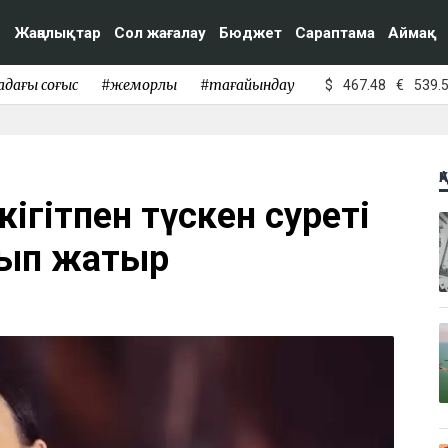
Жаңалықтар
Сол жағалау
Бюджет
Сараптама
Аймақ
адағы соғыс
#жемқорлық
#тағайындау
$
467.48
€
539.
Қ
ігітпен түскен суреті
нып жатыр