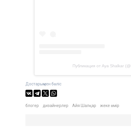
Публикация от Aya Shalkar (@
Достарыңмен бөліс
блогер
дизайнерлер
Айя Шалқар
жеке өмір