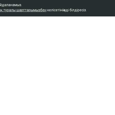
айдаланамыз.
қ туралы шарттарымызбен
келісетініңізді білдіресіз.