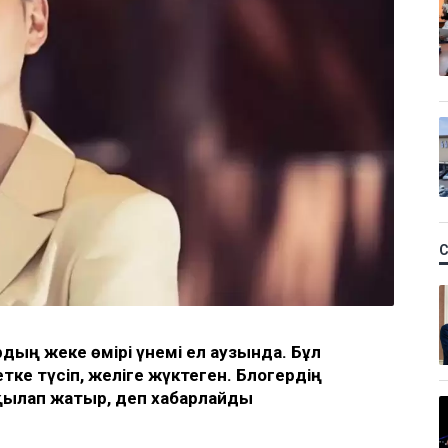
рдың жеке өмірі үнемі ел аузында. Бұл
тке түсіп, желіге жүктеген. Блогердің
қылап жатыр, деп хабарлайды