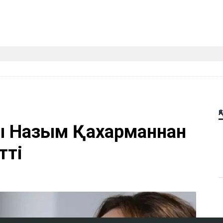
Қ
ы Назым Қахарманнан
тті