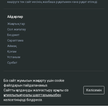
көшіруге тек сайт иесінің жазбаша рұқсатымен ғана рұқсат етіледі.
Айдарлар
Жаңалықтар
Сол жағалау
Бюджет
Сараптама
Аймақ
Қоғам
Ұстаным
Сұхбат
Редакция
Біз сайт жұмысын жақсарту үшін cookie
Жоба туралы
файлдарын пайдаланамыз.
Сайт ережелері
Келісемін
Сайтты қолдануды жалғастыру арқылы сіз
Сайттағы жарнама
құпиялылық туралы шарттарымызбен
келісетініңізді білдіресіз.
Байланыс
Редакциялық саясат