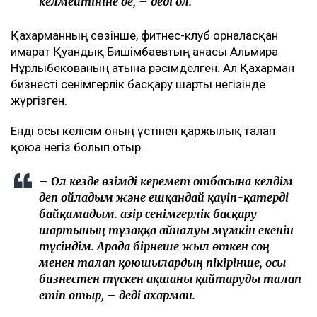
келмейтініне де, – деді ол.
Қахарманның сөзінше, фитнес-клуб орналасқан
ғимарат Қуандық Бишімбаевтың анасы Альмира
Нұрлыбекованың атына рәсімделген. Ал Қахарман
бизнесті сенімгерлік басқару шарты негізінде
жүргізген.
Енді осы келісім оның үстінен қаржылық талап
қоюға негіз болып отыр.
– Ол кезде өзімді керемет отбасына келдім
деп ойладым және ешқандай қауіп-қатерді
байқамадым. Қазір сенімгерлік басқару
шартының тұзаққа айналуы мүмкін екенін
түсіндім. Арада бірнеше жыл өткен соң
менен талап қоюшылардың пікірінше, осы
бизнестен түскен ақшаны қайтаруды талап
етіп отыр, – деді Қахарман.