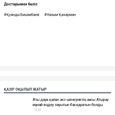
Достарыңмен бөліс
Қуандық Бишімбаев
Назым Қахарман
ҚАЗІР ОҚЫЛЫП ЖАТЫР
Аты дауға қалған экс-шенеуніктің ағасы Атырау
мұнай өңдеу зауытын басқаратын болды
13:24