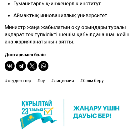
Гуманитарлық-инженерлік институт
Аймақтық инновациялық университет
Министр жаңа жабылатын оқу орындары туралы
ақпарат тек түпкілікті шешім қабылданғаннан кейін
ғана жарияланатынын айтты.
Достарыңмен бөліс
студенттер
оқу
лицензия
білім беру