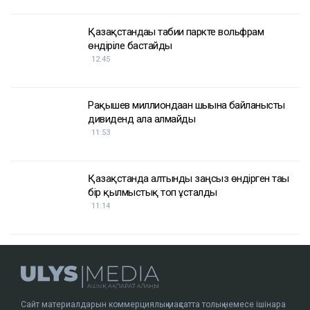
Қазақстандағы табиғи паркте вольфрам
өндіріле бастайды
12:45
Рақышев миллиондаған шығынға байланысты
дивиденд ала алмайды
11:53
Қазақстанда алтынды заңсыз өндірген тағы
бір қылмыстық топ ұсталды
11:14
Сайт материалдарын коммерциялық мақсатта толық немесе ішінара