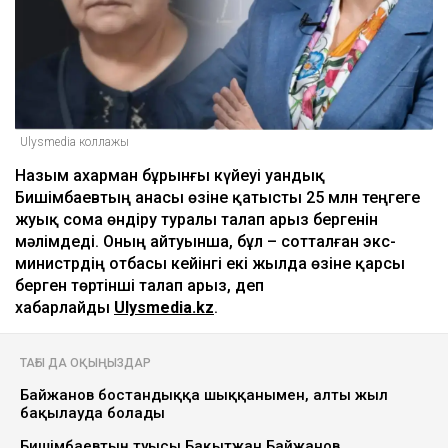
Ulysmedia коллажы
Назым Қахарман бұрынғы күйеуі Қуандық
Бишімбаевтың анасы өзіне қатысты 25 млн теңгеге
жуық сома өндіру туралы талап арыз бергенін
мәлімдеді. Оның айтуынша, бұл – сотталған экс-
министрдің отбасы кейінгі екі жылда өзіне қарсы
берген төртінші талап арыз, деп
хабарлайды
Ulysmedia.kz
.
ТАҒЫ ДА ОҚЫҢЫЗДАР
Байжанов бостандыққа шыққанымен, алты жыл
бақылауда болады
Бишімбаевтың туысы Бақытжан Байжанов