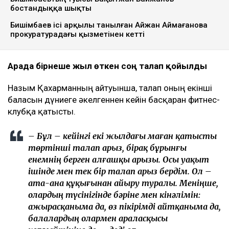
бостандыққа шықты
Бишімбаев ісі арқылы танылған Айжан Аймағанова
прокуратурадағы қызметінен кетті
Арада бірнеше жыл өткен соң талап қойылды
Назым Қахарманның айтуынша, талап оның екінші
баласын дүниеге әкелгеннен кейін басқарған фитнес-
клубқа қатысты.
– Бұл – кейінгі екі жылдағы маған қатысты
төртінші талап арыз, бірақ бұрынғы
енемнің берген алғашқы арызы. Осы уақыт
ішінде мен тек бір талап арыз бердім. Ол –
ата-ана құқығынан айыру туралы. Меніңше,
олардың түсінігінде бәріне мен кінәлімін:
ажырасқаныма да, өз пікірімді айтқаныма да,
балалардың олармен араласқысы