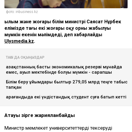
фото: inbusiness.kz
Ғылым және жоғары білім министрі Саясат Нұрбек
елімізде тағы екі жоғары оқу орны жабылуы
мүмкін екенін мәлімдеді, деп хабарлайды
Ulysmedia.kz
.
ТАҒЫ ДА ОҚЫҢЫЗДАР
Қазақстанның басты экономикалық резерві мұнайда
емес, ауыл мектебінде болуы мүмкін - сарапшы
Білім беру ұйымдары былтыр 279,05 млрд теңге табыс
тапқан
Қарағандыда екі үндістандық студент суға батып кетті
Атауы әзірге жарияланбайды
Министр мемлекет университеттерді тексеруді