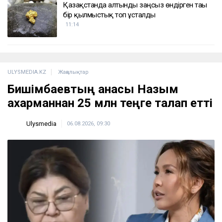
Қазақстанда алтынды заңсыз өндірген тағы
бір қылмыстық топ ұсталды
11:14
ULYSMEDIA.KZ
Жаңалықтар
Бишімбаевтың анасы Назым
Қахарманнан 25 млн теңге талап етті
Ulysmedia
06.08.2026, 09:30