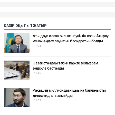
ҚАЗІР ОҚЫЛЫП ЖАТЫР
Аты дауға қалған экс-шенеуніктің ағасы Атырау
мұнай өңдеу зауытын басқаратын болды
13:24
Қазақстандағы табиғи паркте вольфрам
өндіріле бастайды
12:45
Рақышев миллиондаған шығынға байланысты
дивиденд ала алмайды
11:53