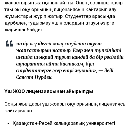
жалғастырып жатқанын айтты. Оның сөзінше, қазір
тағы екі оқу орнының лицензиясын қайтарып алу
жұмыстары жүріп жатыр. Студенттер арасында
дүрбелең тудырмау үшін олардың атауы әзірге
жарияланбайды.
«Қазір жүздеген мың студент оқуын
жалғастырып жатыр. Егер мен түпкілікті
шешім шықпай тұрып қандай да бір рәсімдік
ақпаратты айта бастасам, бұл
студенттерге әсер етуі мүмкін», — деді
Саясат Нұрбек.
Үш ЖОО лицензиясынан айырылды
Соңғы жылдары үш жоғары оқу орнының лицензиясы
қайтарылған:
Қазақстан-Ресей халықаралық университеті