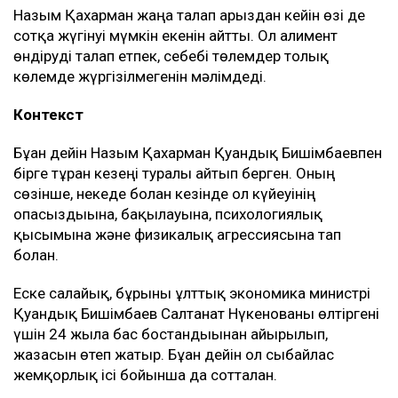
Назым Қахарман жаңа талап арыздан кейін өзі де
сотқа жүгінуі мүмкін екенін айтты. Ол алимент
өндіруді талап етпек, себебі төлемдер толық
көлемде жүргізілмегенін мәлімдеді.
Контекст
Бұған дейін Назым Қахарман Қуандық Бишімбаевпен
бірге тұрған кезеңі туралы айтып берген. Оның
сөзінше, некеде болған кезінде ол күйеуінің
опасыздығына, бақылауына, психологиялық
қысымына және физикалық агрессиясына тап
болған.
Еске салайық, бұрынғы ұлттық экономика министрі
Қуандық Бишімбаев Салтанат Нүкенованы өлтіргені
үшін 24 жылға бас бостандығынан айырылып,
жазасын өтеп жатыр. Бұған дейін ол сыбайлас
жемқорлық ісі бойынша да сотталған.