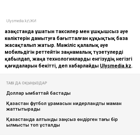
Ulysmedia.kz\ЖИ
Қазақстанда ұшатын таксилер мен ұшқышсыз әуе
көліктерін дамытуға бағытталған құқықтық база
жасақталып жатыр. Мәжіліс қалалық әуе
мобильдігін реттейтін заңнамалық түзетулерді
қабылдап, жаңа технологияларды енгізудің негізгі
қағидаларын бекітті, деп хабарлайды
Ulysmedia.kz
.
ТАҒЫ ДА ОҚЫҢЫЗДАР
Доллар қымбаттай бастады
Қазақстан футбол құрамасын нидерландтық маман
жаттықтырады
Қазақстанда алтынды заңсыз өндірген тағы бір
қылмыстық топ ұсталды