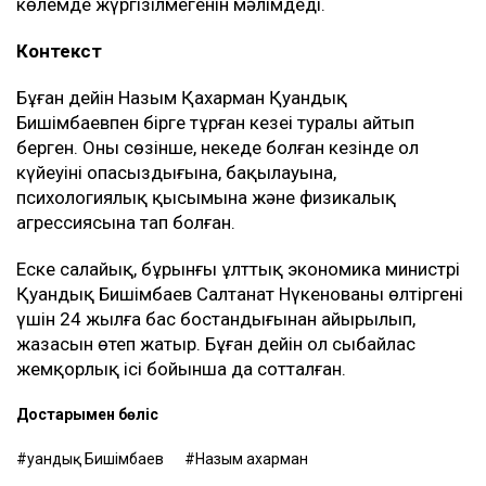
көлемде жүргізілмегенін мәлімдеді.
Контекст
Бұған дейін Назым Қахарман Қуандық
Бишімбаевпен бірге тұрған кезеңі туралы айтып
берген. Оның сөзінше, некеде болған кезінде ол
күйеуінің опасыздығына, бақылауына,
психологиялық қысымына және физикалық
агрессиясына тап болған.
Еске салайық, бұрынғы ұлттық экономика министрі
Қуандық Бишімбаев Салтанат Нүкенованы өлтіргені
үшін 24 жылға бас бостандығынан айырылып,
жазасын өтеп жатыр. Бұған дейін ол сыбайлас
жемқорлық ісі бойынша да сотталған.
Достарыңмен бөліс
Қуандық Бишімбаев
Назым Қахарман