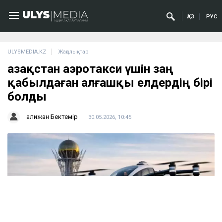
ҚАЗ
РУС
ULYSMEDIA.KZ
Жаңалықтар
Қазақстан аэротакси үшін заң
қабылдаған алғашқы елдердің бірі
болды
Қалижан Бектемір
30.05.2026, 10:45