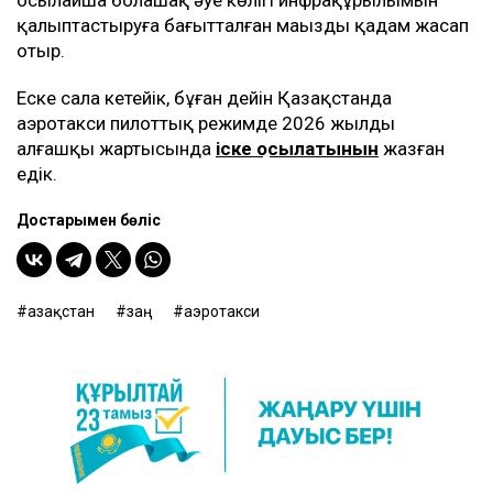
осылайша болашақ әуе көлігі инфрақұрылымын
қалыптастыруға бағытталған маңызды қадам жасап
отыр.
Еске сала кетейік, бұған дейін Қазақстанда
аэротакси пилоттық режимде 2026 жылдың
алғашқы жартысында
іске қосылатынын
жазған
едік.
Достарыңмен бөліс
Қазақстан
заң
аэротакси