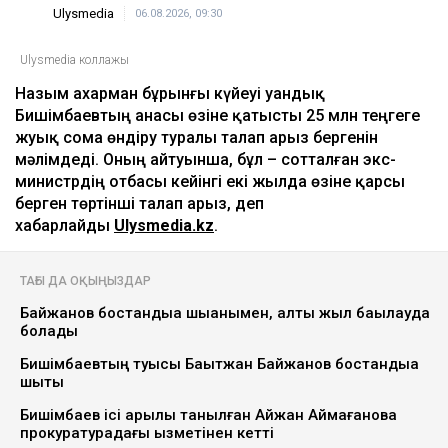
Ulysmedia
06.08.2026, 09:30
Ulysmedia коллажы
Назым Қахарман бұрынғы күйеуі Қуандық
Бишімбаевтың анасы өзіне қатысты 25 млн теңгеге
жуық сома өндіру туралы талап арыз бергенін
мәлімдеді. Оның айтуынша, бұл – сотталған экс-
министрдің отбасы кейінгі екі жылда өзіне қарсы
берген төртінші талап арыз, деп
хабарлайды
Ulysmedia.kz
.
ТАҒЫ ДА ОҚЫҢЫЗДАР
Байжанов бостандыққа шыққанымен, алты жыл бақылауда
болады
Бишімбаевтың туысы Бақытжан Байжанов бостандыққа
шықты
Бишімбаев ісі арқылы танылған Айжан Аймағанова
прокуратурадағы қызметінен кетті