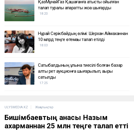
ҚазМұнайГаз Қашағанға қатысты қойылған
талап туралы ақпаратты жоққа шығарды
18:20
Нұрай Серікбайдың өлімі: Шерхан Аймаханнан
10 млрд теңге өтемақы талап етілді
18:03
Сатыбалдының ұлына тиесілі болған базар
алты рет аукционға шығарылып, ақыры
сатылды
17:25
ULYSMEDIA.KZ
Жаңалықтар
Бишімбаевтың анасы Назым
Қахарманнан 25 млн теңге талап етті