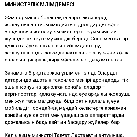
МИНИСТРЛІК МӘЛІМДЕМЕСІ
Жаңа нормалар болашақта аэротаксилердің,
жолаушылар тасымалдайтын дрондардың және
ұшқышсыз жеткізу қызметтерінің жұмысын заң
жүзінде реттеуге мүмкіндік береді. Сонымен қатар
құжатта әуе қозғалысын ұйымдастыру,
жолаушылардың жеке деректерін қорғау және көлік
саласын цифрландыру мәселелері де қамтылған.
Заңнамаға бірқатар жаңа ұғым енгізілді. Олардың
қатарында ұшатын таксилер мен ірі дрондардың тік
ұшып-қонуына арналған арнайы алаңдар –
вертипорттар, қала аумағында әуе арқылы жолаушы
мен жүк тасымалдауды білдіретін қалалық әуе
мобильдігі, сондай-ақ мұндай көліктерге арналған
арнайы әуе кеңістігі мен ұшқышсыз аппараттардың
қозғалысын бақылайтын басқару жүйелері бар.
Көлік вице-министрі Талғат Ластаевтың айтуынша,