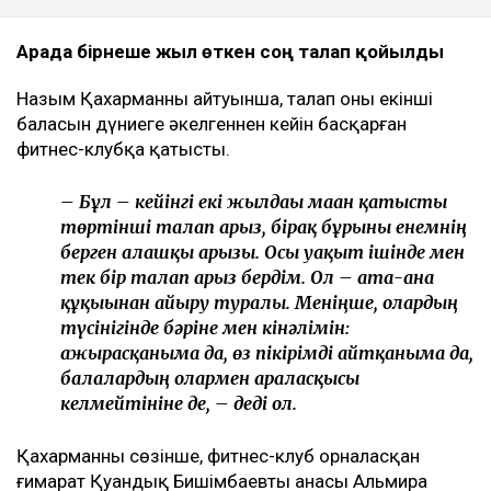
Арада бірнеше жыл өткен соң талап қойылды
Назым Қахарманның айтуынша, талап оның екінші
баласын дүниеге әкелгеннен кейін басқарған
фитнес-клубқа қатысты.
– Бұл – кейінгі екі жылдағы маған қатысты
төртінші талап арыз, бірақ бұрынғы енемнің
берген алғашқы арызы. Осы уақыт ішінде мен
тек бір талап арыз бердім. Ол – ата-ана
құқығынан айыру туралы. Меніңше, олардың
түсінігінде бәріне мен кінәлімін:
ажырасқаныма да, өз пікірімді айтқаныма да,
балалардың олармен араласқысы
келмейтініне де, – деді ол.
Қахарманның сөзінше, фитнес-клуб орналасқан
ғимарат Қуандық Бишімбаевтың анасы Альмира