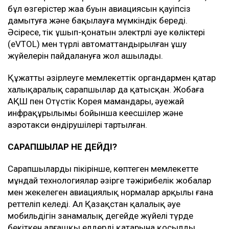
бұл өзгерістер жаңа буын авиациясын қауіпсіз
дамытуға және бақылауға мүмкіндік береді.
Әсіресе, тік ұшып-қонатын электрлі әуе көліктері
(eVTOL) мен түрлі автоматтандырылған ұшу
жүйелерін пайдалануға жол ашылады.
Құжатты әзірлеуге мемлекеттік органдармен қатар
халықаралық сарапшылар да қатысқан. Жобаға
АҚШ пен Оңтүстік Корея мамандары, әуежай
инфрақұрылымы бойынша кеңесшілер және
аэротакси өндірушілері тартылған.
САРАПШЫЛАР НЕ ДЕЙДІ?
Сарапшылардың пікірінше, көптеген мемлекетте
мұндай технологиялар әзірге тәжірибелік жобалар
мен жекелеген авиациялық нормалар арқылы ғана
реттеліп келеді. Ал Қазақстан қалалық әуе
мобильдігін заңнамалық деңгейде жүйелі түрде
бекіткен алғашқы елдердің қатарына қосылды.