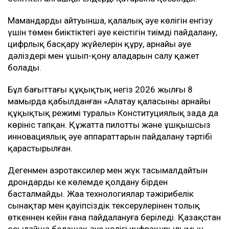
Мамандардың айтуынша, қалалық әуе көлігін енгізу
үшін төмен биіктіктегі әуе кеңістігін тиімді пайдалану,
цифрлық басқару жүйелерін құру, арнайы әуе
дәліздері мен ұшып-қону алаңдарын салу қажет
болады.
Бұл бағыттағы құқықтық негіз 2026 жылғы 8
мамырда қабылданған «Алатау қаласының арнайы
құқықтық режимі туралы» Конституциялық заңда да
көрініс тапқан. Құжатта пилотты және ұшқышсыз
инновациялық әуе аппараттарын пайдалану тәртібі
қарастырылған.
Дегенмен аэротаксилер мен жүк тасымалдайтын
дрондарды кең көлемде қолдану бірден
басталмайды. Жаңа технологиялар тәжірибелік
сынақтар мен қауіпсіздік тексерулерінен толық
өткеннен кейін ғана пайдалануға беріледі. Қазақстан