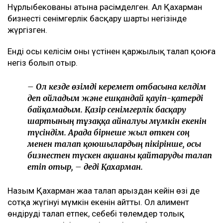
Нұрлыбекованың атына рәсімделген. Ал Қахарман
бизнесті сенімгерлік басқару шарты негізінде
жүргізген.
Енді осы келісім оның үстінен қаржылық талап қоюға
негіз болып отыр.
– Ол кезде өзімді керемет отбасына келдім
деп ойладым және ешқандай қауіп-қатерді
байқамадым. Қазір сенімгерлік басқару
шартының тұзаққа айналуы мүмкін екенін
түсіндім. Арада бірнеше жыл өткен соң
менен талап қоюшылардың пікірінше, осы
бизнестен түскен ақшаны қайтаруды талап
етіп отыр, – деді Қахарман.
Назым Қахарман жаңа талап арыздан кейін өзі де
сотқа жүгінуі мүмкін екенін айтты. Ол алимент
өндіруді талап етпек, себебі төлемдер толық