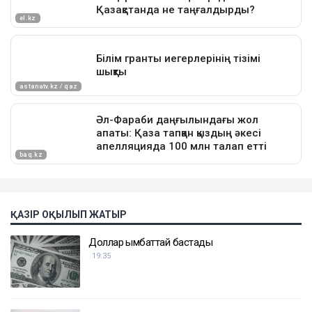
ҚАЗІР ОҚЫЛЫП ЖАТЫР
Доллар қымбаттай бастады
19:35