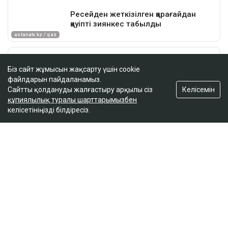
Біз сайт жұмысын жақсарту үшін cookie
файлдарын пайдаланамыз.
Келісемін
Сайтты қолдануды жалғастыру арқылы сіз
құпиялылық туралы шарттарымызбен
келісетініңізді білдіресіз.
ҚАЗІР ОҚЫЛЫП ЖАТЫР