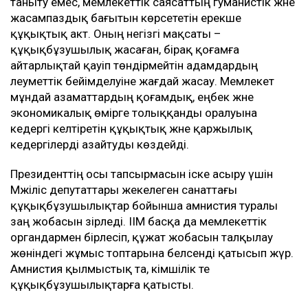
таныту емес, мемлекеттік саясаттың гуманистік және
жасампаздық бағытын көрсететін ерекше
құқықтық акт. Оның негізгі мақсаты –
құқықбұзушылық жасаған, бірақ қоғамға
айтарлықтай қауіп төндірмейтін адамдардың
әлеуметтік бейімделуіне жағдай жасау. Мемлекет
мұндай азаматтардың қоғамдық, еңбек және
экономикалық өмірге толыққанды оралуына
кедергі келтіретін құқықтық және қаржылық
кедергілерді азайтуды көздейді.
Президенттің осы тапсырмасын іске асыру үшін
Мәжіліс депутаттары жекелеген санаттағы
құқықбұзушылықтар бойынша амнистия туралы
заң жобасын әзірледі. ІІМ басқа да мемлекеттік
органдармен бірлесіп, құжат жобасын талқылау
жөніндегі жұмыс топтарына белсенді қатысып жүр.
Амнистия қылмыстық та, әкімшілік те
құқықбұзушылықтарға қатысты.