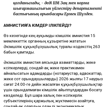
қолданылады, - деді ІІМ Заң мен норма
шығармашылығын үйлестіру департаменті
бастығының орынбасары Ермек Шүлден.
АМНИСТИЯҒА КІМДЕР ІЛІКПЕЙДІ?
Өз кезегінде кең ауқымды әкімшілік амнистия 15
мемлекеттік органның құзыретіне жататын
Әкімшілік құқықбұзушылық туралы кодекстің 263
бабын қамтиды.
Әкімшілік амнистия аясында азаматтарды, жеке
кәсіпкерлерді, сондай-ақ жеке практикамен
айналысатын адамдарды (нотариустар, адвокаттар,
жеке сот орындаушыларды) 2026 жылғы 17 наурыз
сағат 24:00-ге дейін жасалған құқықбұзушылықтар
үшін орындалмаған әкімшілік айыппұлдардан босату
көзделеді. Бұл шара халық пен кәсіпкерлік
субъектілерінің қаржылық жүктемесін азайтуға,
сондай-ақ олардың одан әрі экономикалық