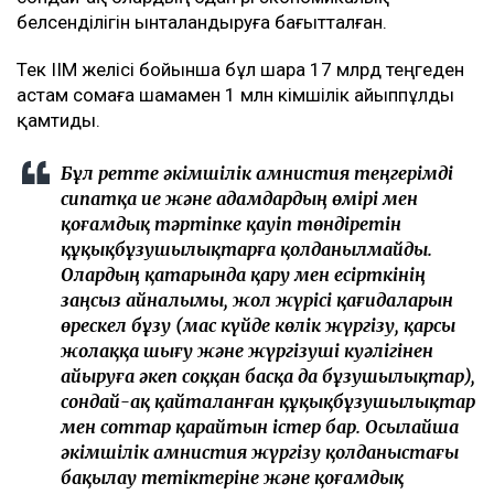
белсенділігін ынталандыруға бағытталған.
Тек ІІМ желісі бойынша бұл шара 17 млрд теңгеден
астам сомаға шамамен 1 млн әкімшілік айыппұлды
қамтиды.
Бұл ретте әкімшілік амнистия теңгерімді
сипатқа ие және адамдардың өмірі мен
қоғамдық тәртіпке қауіп төндіретін
құқықбұзушылықтарға қолданылмайды.
Олардың қатарында қару мен есірткінің
заңсыз айналымы, жол жүрісі қағидаларын
өрескел бұзу (мас күйде көлік жүргізу, қарсы
жолаққа шығу және жүргізуші куәлігінен
айыруға әкеп соққан басқа да бұзушылықтар),
сондай-ақ қайталанған құқықбұзушылықтар
мен соттар қарайтын істер бар. Осылайша
әкімшілік амнистия жүргізу қолданыстағы
бақылау тетіктеріне және қоғамдық