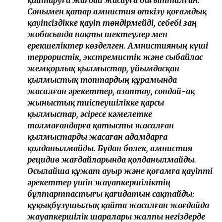
қайтаруға жағдай жасауға бағытталған.
Сонымен қатар амнистия өткізу қоғамдық
қауіпсіздікке қауіп төндірмейді, себебі заң
жобасында нақты шектеулер мен
ерекшеліктер көзделген. Амнистияның күші
террористік, экстремистік және сыбайлас
жемқорлық қылмыстар, ұйымдасқан
қылмыстық топтардың құрамында
жасалған әрекеттер, азаптау, сондай-ақ
жыныстық тиіспеушілікке қарсы
қылмыстар, әсіресе кәмелетке
толмағандарға қатысты жасалған
қылмыстарды жасаған адамдарға
қолданылмайды. Бұдан бөлек, амнистия
рецидив жағдайларында қолданылмайды.
Осылайша құжат ауыр және қоғамға қауіпті
әрекеттер үшін жауапкершіліктің
бұлтартпастығы қағидатын сақтайды:
құқықбұзушылық қайта жасалған жағдайда
жауапкершілік шаралары жалпы негіздерде