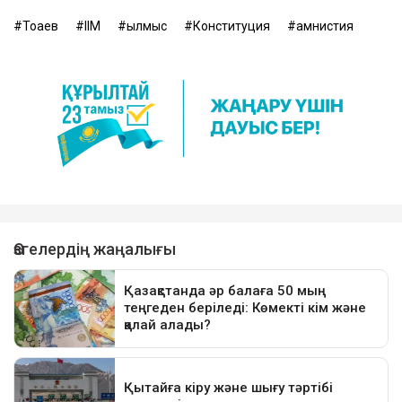
Тоқаев
ІІМ
қылмыс
Конституция
амнистия