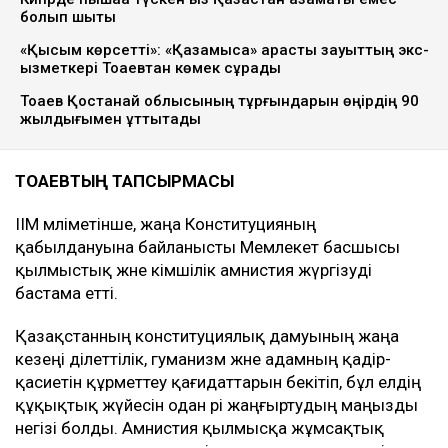
болып шықты
«Қысым көрсетті»: «Қазақмысқа» қарасты зауыттың экс-
қызметкері Тоқаевтан көмек сұрады
Тоқаев Қостанай облысының тұрғындарын өңірдің 90
жылдығымен құттықтады
ТОҚАЕВТЫҢ ТАПСЫРМАСЫ
ІІМ мәліметінше, жаңа Конституцияның
қабылдануына байланысты Мемлекет басшысы
қылмыстық және әкімшілік амнистия жүргізуді
бастама етті.
Қазақстанның конституциялық дамуының жаңа
кезеңі әділеттілік, гуманизм және адамның қадір-
қасиетін құрметтеу қағидаттарын бекітіп, бұл елдің
құқықтық жүйесін одан әрі жаңғыртудың маңызды
негізі болды. Амнистия қылмысқа жұмсақтық