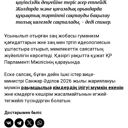
қауіпсіздік деңгейіне теріс әсер етпейді.
Жолдарда және қоғамдық орындарда
құқықтық тәртіпті сақтауды бақылау
толық көлемде сақталады, - деді спикер.
Ұсынылып отырған заң жобасы гуманизм
қағидаттарын және заң мен тәртіп идеологиясын
ұштастыра отырып, мемлекеттік саясаттың
жүйелілігін көрсетеді. Қазіргі уақытта құжат ҚР
Парламенті Мәжілісінің қарауында.
Еске салсақ, бұған дейін Ішкі істер вице-
министрі Санжар Әділов 2026 жылы жариялануы
мүмкін
рақымшылыққа кімдердің ілігуі мүмкін екенін
және кімдерге кешірім жасалмайтынын егжей-
тегжейлі түсіндірген болатын.
Достарыңмен бөліс