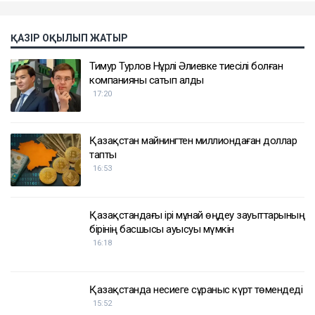
ҚАЗІР ОҚЫЛЫП ЖАТЫР
Тимур Турлов Нұрәлі Әлиевке тиесілі болған
компанияны сатып алды
17:20
Қазақстан майнингтен миллиондаған доллар
тапты
16:53
Қазақстандағы ірі мұнай өңдеу зауыттарының
бірінің басшысы ауысуы мүмкін
16:18
Қазақстанда несиеге сұраныс күрт төмендеді
15:52