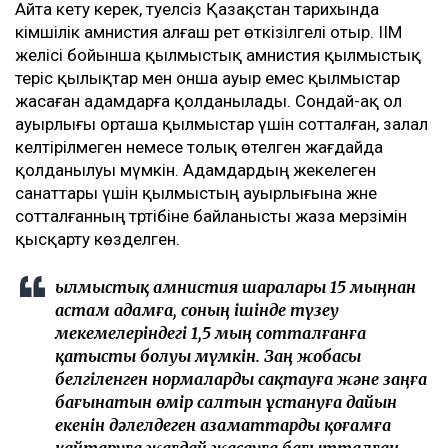
Айта кету керек, тәуелсіз Қазақстан тарихында
әкімшілік амнистия алғаш рет өткізілгелі отыр. ІІМ
желісі бойынша қылмыстық амнистия қылмыстық
теріс қылықтар мен онша ауыр емес қылмыстар
жасаған адамдарға қолданылады. Сондай-ақ ол
ауырлығы орташа қылмыстар үшін сотталған, залал
келтірілмеген немесе толық өтелген жағдайда
қолданылуы мүмкін. Адамдардың жекелеген
санаттары үшін қылмыстың ауырлығына және
сотталғанның тәртібіне байланысты жаза мерзімін
қысқарту көзделген.
Қылмыстық амнистия шаралары 15 мыңнан
астам адамға, соның ішінде түзеу
мекемелеріндегі 1,5 мың сотталғанға
қатысты болуы мүмкін. Заң жобасы
белгіленген нормаларды сақтауға және заңға
бағынатын өмір салтын ұстануға дайын
екенін дәлелдеген азаматтарды қоғамға