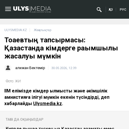
ҚАЗ
РУС
ULYSMEDIA.KZ
Жаңалықтар
Тоқаевтың тапсырмасы:
Қазақстанда кімдерге рақымшылық
жасалуы мүмкін
Қалижан Бектемір
30.05.2026, 12:39
Фото: ЖИ
ІІМ елімізде кімдер қылмыстық және әкімшілік
амнистияға ілігуі мүмкін екенін түсіндірді, деп
хабарлайды
Ulysmedia.kz
.
ТАҒЫ ДА ОҚЫҢЫЗДАР
Кипрде пышаққа түскен қыз Қазақстан азаматы емес