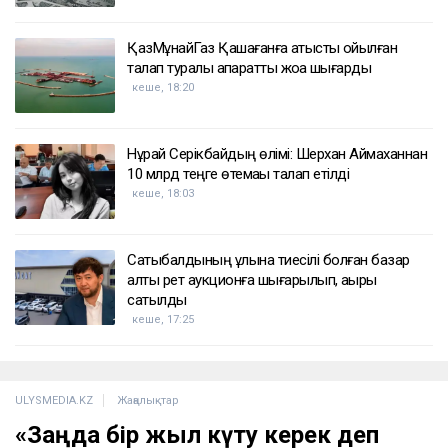
ҚазМұнайГаз Қашағанға қатысты қойылған
талап туралы ақпаратты жоққа шығарды
кеше, 18:20
Нұрай Серікбайдың өлімі: Шерхан Аймаханнан
10 млрд теңге өтемақы талап етілді
кеше, 18:03
Сатыбалдының ұлына тиесілі болған базар
алты рет аукционға шығарылып, ақыры
сатылды
кеше, 17:25
ULYSMEDIA.KZ
Жаңалықтар
«Заңда бір жыл күту керек деп