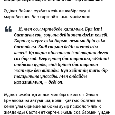
Әділет Зейнел сұхбат кезінде жәбірленуші
мәртебесінен бас тартпайтынын мәлімдеді.
– Иә, мен осы мәртебеде қаламын. Бұл істі
бастаған соң, соңына дейін жеткізгім келеді.
Барлық жерге өзім барып, осының бәрін өзім
бастадым. Енді соңына дейін жеткізгім
келеді. Қазақта «бастаған істі аяқта» деген
сөз бар ғой. Егер ертең бас тартсам, «Екінші
отбасын құрды, енді бәрінен бас тартып
жатыр» деп айтады. Бұл хейттің тағы бір
толқынына ұласады. Мен ондайды
қаламаймын, – деді ол.
Әділет сұхбатқа анасымен бірге келген. Эльза
Ерманованың айтуынша, келіні қайтыс болғаннан
кейін ұлы бірнеше ай бойы ауыр психологиялық
жағдайды бастан өткерген. Жұмысқа бармай, үйден