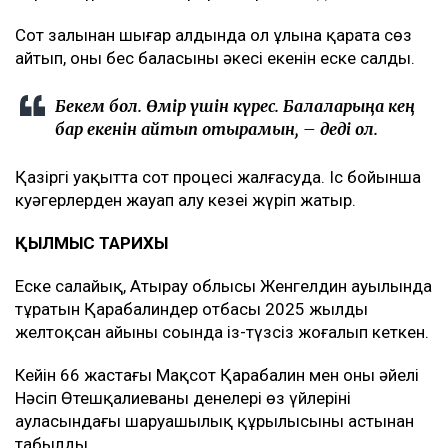
Сот залынан шығар алдында ол ұлына қарата сөз
айтып, оның бес баласының әкесі екенін еске салды.
Бекем бол. Өмір үшін күрес. Балаларыңа әкең
бар екенін айтып отырамын, – деді ол.
Қазіргі уақытта сот процесі жалғасуда. Іс бойынша
куәгерлерден жауап алу кезеңі жүріп жатыр.
ҚЫЛМЫС ТАРИХЫ
Еске салайық, Атырау облысы Женгелдин ауылында
тұратын Қарабалиндер отбасы 2025 жылдың
желтоқсан айының соңында із-түзсіз жоғалып кеткен.
Кейін 66 жастағы Мақсот Қарабалин мен оның әйелі
Нәсіп Өтешқалиеваның денелері өз үйлерінің
ауласындағы шаруашылық құрылысының астынан
табылды.