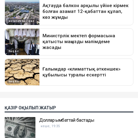
ҚАЗІР ОҚЫЛЫП ЖАТЫР
Доллар қымбаттай бастады
кеше, 19:35