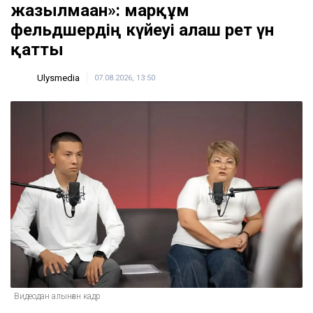
жазылмаған»: марқұм
фельдшердің күйеуі алғаш рет үн
қатты
Ulysmedia
07.08.2026, 13:50
Видеодан алынған кадр