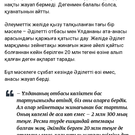
нақты жауап бермеді. Дегенмен балалы болса,
қуанатынын айтты.
Әлеуметтік желіде қызу талқыланған тағы бір
мәселе – Әділеттің отбасы мен Ұлдананың ата-анасы
арасындағы қаржыға қатысты дау. Желіде Әділет
марқұмның зейнетақы жинағын және әйелі қайтыс
болғаннан кейін берілген 20 млн теңгені өзіне алып
қалған деген ақпарат тарады.
Бұл мәселеге сұхбат кезінде Әділеттің өзі емес,
анасы жауап берді.
– Ұлдананың отбасы көліктен бас
тартуымызды өтінді, біз оны оларға бердік.
Ал олар зейнетақы жинағынан бас тартты.
Оның көлемі де аса көп емес – 2 млн 300 мың
теңге. Ресми түрде ешқандай өтемақы
болған жоқ. Әкімдік берген 20 млн теңге де