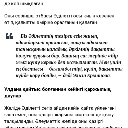
де көп шықпаған.
Оның сөзінше, отбасы Әділеттің осы қиын кезеңнен
өтіп, қалыпты өміріне оралғанын қалаған.
– Біз Әділеттің тезірек есін жиып,
адамдармен араласып, жақсы адаммен
танысқанын қаладық. Әркімнің бақытты
болуға құқығы бар. Заңның еш жерінде «бір
жыл күту керек» деп жазылмаған. Мен үшін
ең бастысы – баламды тірі, күліп, бақытты
күйде көру болды, – деді Эльза Ерманова.
Ұлдана қайтыс болғаннан кейінгі қаржылық
даулар
Желіде Әділеттің сегіз айдан кейін қайта үйленгені
ғана емес, оның қазіргі жарының кім екені де қызу
талқыланды. Әлеуметтік желіде оның қазіргі
әйелі марқұм Ұлдананың әріптесі әрі жақын құрбысы