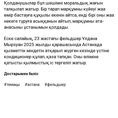
Қолданушылар бұл шешімнің моральдық жағын
талқылап жатыр. Бір тарап марқұмның күйеуі жаңа
өмір бастауға құқылы екенін айтса, енді бірі оның жаңа
некеге тұруға асыққанын айтып, марқұмның ата-
анасының ұстанымын қолдады.
Еске салайық, 23 жастағы фельдшер Ұлдана
Мырзуан 2025 жылдың қарашасында Астанада
қызметтік міндетін атқарып жүрген кезінде үстіне
кондиционер құлап, қаза тапқан. Оның өліміне
қатысты қылмыстық іс тергеліп жатыр.
Достарыңмен бөліс
өтемақы
астана
фельдшер