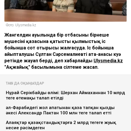
Фото: Ulysmedia.kz
Жангелдин ауылында бір отбасының бірнеше
мүшесінің қазасына қатысты қылмыстық іс
бойынша сот отырысы жалғасуда. Іс бойынша
айыпталушы Сұлтан Сәрсемалиевтің ата-анасы куә
ретінде жауап берді, деп хабарлайды
Ulysmedia.kz
"Ақжайық" басылымына сілтеме жасап.
ТАҒЫ ДА ОҚЫҢЫЗДАР
Нұрай Серікбайдың өлімі: Шерхан Аймаханнан 10 млрд
теңге өтемақы талап етілді
әл-Фарабидегі жол апатынан қаза тапқан қыздың
әкесі Александр Пактан 100 млн теңге талап етті
Алаяқтар қазақстандықтарға 2 млрд теңгеге жуық
несие рәсімдеген