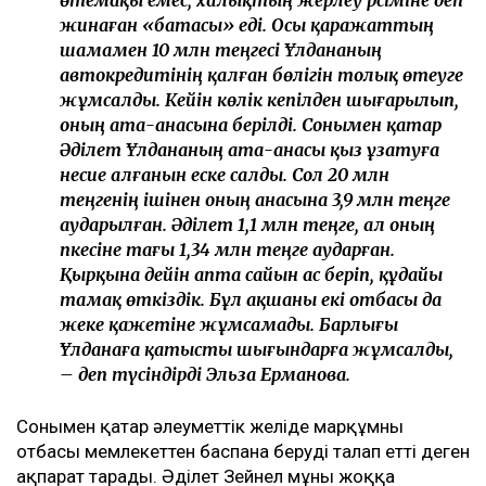
өтемақы емес, халықтың жерлеу рәсіміне деп
жинаған «батасы» еді. Осы қаражаттың
шамамен 10 млн теңгесі Ұлдананың
автокредитінің қалған бөлігін толық өтеуге
жұмсалды. Кейін көлік кепілден шығарылып,
оның ата-анасына берілді. Сонымен қатар
Әділет Ұлдананың ата-анасы қыз ұзатуға
несие алғанын еске салды. Сол 20 млн
теңгенің ішінен оның анасына 3,9 млн теңге
аударылған. Әділет 1,1 млн теңге, ал оның
әпкесіне тағы 1,34 млн теңге аударған.
Қырқына дейін апта сайын ас беріп, құдайы
тамақ өткіздік. Бұл ақшаны екі отбасы да
жеке қажетіне жұмсамады. Барлығы
Ұлданаға қатысты шығындарға жұмсалды,
– деп түсіндірді Эльза Ерманова.
Сонымен қатар әлеуметтік желіде марқұмның
отбасы мемлекеттен баспана беруді талап етті деген
ақпарат тарады. Әділет Зейнел мұны жоққа