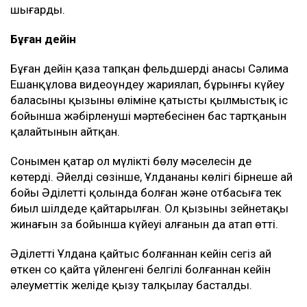
шығарды.
Бұған дейін
Бұған дейін қаза тапқан фельдшердің анасы Сәлима
Ешанқұлова видеоүндеу жариялап, бұрынғы күйеу
баласының қызының өліміне қатысты қылмыстық іс
бойынша жәбірленуші мәртебесінен бас тартқанын
қалайтынын айтқан.
Сонымен қатар ол мүлікті бөлу мәселесін де
көтерді. Әйелдің сөзінше, Ұлдананың көлігі бірнеше ай
бойы Әділеттің қолында болған және отбасыға тек
биыл шілдеде қайтарылған. Ол қызының зейнетақы
жинағын заң бойынша күйеуі алғанын да атап өтті.
Әділеттің Ұлдана қайтыс болғаннан кейін сегіз ай
өткен соң қайта үйленгені белгілі болғаннан кейін
әлеуметтік желіде қызу талқылау басталды.