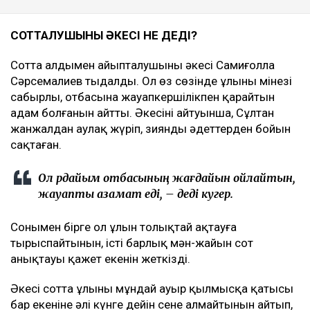
СОТТАЛУШЫНЫҢ ӘКЕСІ НЕ ДЕДІ?
Сотта алдымен айыпталушының әкесі Самиғолла
Сәрсемалиев тыңдалды. Ол өз сөзінде ұлының мінезі
сабырлы, отбасына жауапкершілікпен қарайтын
адам болғанын айтты. Әкесінің айтуынша, Сұлтан
жанжалдан аулақ жүріп, зиянды әдеттерден бойын
сақтаған.
Ол әрдайым отбасының жағдайын ойлайтын,
жауапты азамат еді, – деді куәгер.
Сонымен бірге ол ұлын толықтай ақтауға
тырыспайтынын, істің барлық мән-жайын сот
анықтауы қажет екенін жеткізді.
Әкесі сотта ұлының мұндай ауыр қылмысқа қатысы
бар екеніне әлі күнге дейін сене алмайтынын айтып,