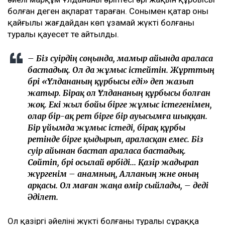
болған деген ақпарат тараған. Сонымен қатар оның
қайғылы жағдайдан көп ұзамай жүкті болғаны
туралы қауесет те айтылды.
– Біз сәуірдің соңында, мамыр айында араласа
бастадық. Ол да жұмыс істейтін. Жұрттың
бәрі «Ұлдананың құрбысы еді» деп жазып
жатыр. Бірақ ол Ұлдананың құрбысы болған
жоқ. Екі жыл бойы бірге жұмыс істегенімен,
олар бір-ақ рет бірге бір ауысымға шыққан.
Бір ұйымда жұмыс істеді, бірақ құрбы
ретінде бірге қыдырып, араласқан емес. Біз
сәуір айынан бастап араласа бастадық.
Сөйтіп, бәрі осылай өрбіді... Қазір жадырап
жүргенім – анамның, Алланың және оның
арқасы. Ол маған жаңа өмір сыйлады, – деді
Әділет.
Ол қазіргі әйелінің жүкті болғаны туралы сұраққа