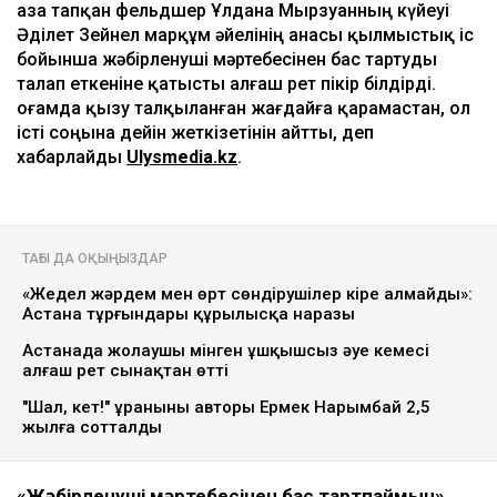
Қаза тапқан фельдшер Ұлдана Мырзуанның күйеуі
Әділет Зейнел марқұм әйелінің анасы қылмыстық іс
бойынша жәбірленуші мәртебесінен бас тартуды
талап еткеніне қатысты алғаш рет пікір білдірді.
Қоғамда қызу талқыланған жағдайға қарамастан, ол
істі соңына дейін жеткізетінін айтты, деп
хабарлайды
Ulysmedia.kz
.
ТАҒЫ ДА ОҚЫҢЫЗДАР
«Жедел жәрдем мен өрт сөндірушілер кіре алмайды»:
Астана тұрғындары құрылысқа наразы
Астанада жолаушы мінген ұшқышсыз әуе кемесі
алғаш рет сынақтан өтті
"Шал, кет!" ұранының авторы Ермек Нарымбай 2,5
жылға сотталды
«Жәбірленуші мәртебесінен бас тартпаймын»