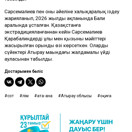
Сәрсемәлиев пен оның әйеліне халықаралық іздеу
жарияланып, 2026 жылдың ақпанында Бали
аралында ұсталған. Қазақстанға
экстрадицияланғаннан кейін Сәрсемәлиев
Қарабалиндердің ұлы мен қызының мәйіттері
жасырылған орынды өзі көрсеткен. Олардың
сүйектері Атырау маңындағы жалдамалы үйдің
ауласынан табылды.
Достарыңмен бөліс
сот
өлім
ата-ана
Атырау облысы
оқиға