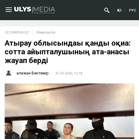
ҚАЗ
РУС
ULYSMEDIA.KZ
Жаңалықтар
Атырау облысындағы қанды оқиға:
сотта айыпталушының ата-анасы
жауап берді
Қалижан Бектемір
31.05.2026, 15:18