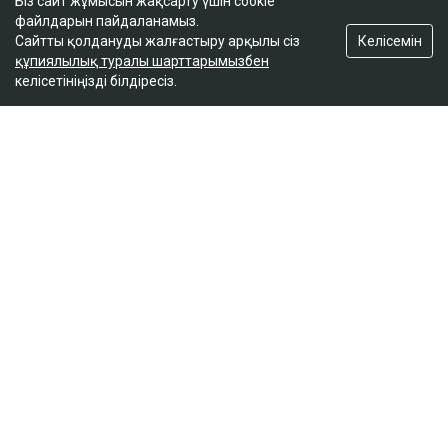
Біз сайт жұмысын жақсарту үшін cookie
файлдарын пайдаланамыз.
Келісемін
Сайтты қолдануды жалғастыру арқылы сіз
құпиялылық туралы шарттарымызбен
келісетініңізді білдіресіз.
ҚАЗІР ОҚЫЛЫП ЖАТЫР
Доллар қымбаттай бастады
кеше, 19:35