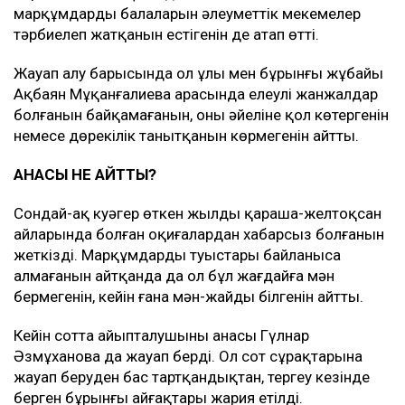
марқұмдардың балаларын әлеуметтік мекемелер
тәрбиелеп жатқанын естігенін де атап өтті.
Жауап алу барысында ол ұлы мен бұрынғы жұбайы
Ақбаян Мұқанғалиева арасында елеулі жанжалдар
болғанын байқамағанын, оның әйеліне қол көтергенін
немесе дөрекілік танытқанын көрмегенін айтты.
АНАСЫ НЕ АЙТТЫ?
Сондай-ақ куәгер өткен жылдың қараша-желтоқсан
айларында болған оқиғалардан хабарсыз болғанын
жеткізді. Марқұмдардың туыстары байланыса
алмағанын айтқанда да ол бұл жағдайға мән
бермегенін, кейін ғана мән-жайды білгенін айтты.
Кейін сотта айыпталушының анасы Гүлнар
Әзмұханова да жауап берді. Ол сот сұрақтарына
жауап беруден бас тартқандықтан, тергеу кезінде
берген бұрынғы айғақтары жария етілді.