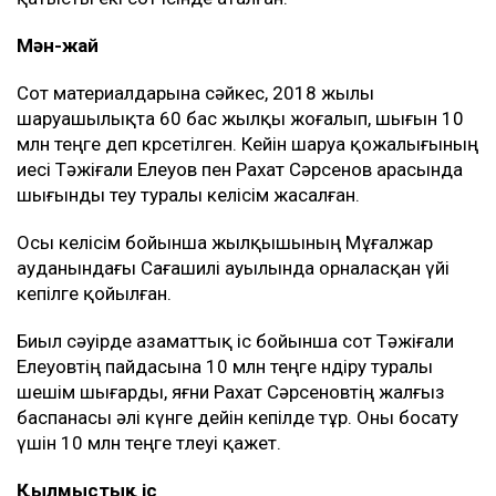
Мән-жай
Сот материалдарына сәйкес, 2018 жылы
шаруашылықта 60 бас жылқы жоғалып, шығын 10
млн теңге деп көрсетілген. Кейін шаруа қожалығының
иесі Тәжіғали Елеуов пен Рахат Сәрсенов арасында
шығынды өтеу туралы келісім жасалған.
Осы келісім бойынша жылқышының Мұғалжар
ауданындағы Сағашилі ауылында орналасқан үйі
кепілге қойылған.
Биыл сәуірде азаматтық іс бойынша сот Тәжіғали
Елеуовтің пайдасына 10 млн теңге өндіру туралы
шешім шығарды, яғни Рахат Сәрсеновтің жалғыз
баспанасы әлі күнге дейін кепілде тұр. Оны босату
үшін 10 млн теңге төлеуі қажет.
Қылмыстық іс