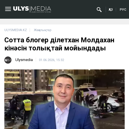
ҚАЗ
РУС
ULYSMEDIA.KZ
Жаңалықтар
Сотта блогер Әділетхан Молдахан
кінәсін толықтай мойындады
Ulysmedia
01.06.2026, 15:32