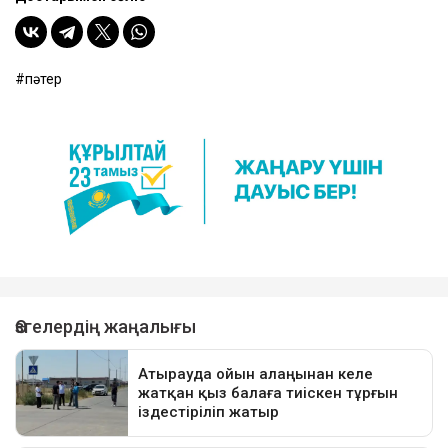
пәтер