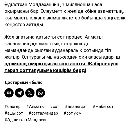
Әділетхан Молдаханның 1 миллионнан аса
оқырманы бар. Әлеуметтік желіде көбіне азаматтық,
қылмыстық және әкімшілік істер бойынша заңгерлік
кеңестер айтады.
Жол апатына қатысты сот процесі Алматы
қаласының қылмыстық істер жөніндегі
мамандандырылған ауданаралық сотында өтіп
жатыр. Ол туралы мына жерден оқи аласыздар:
Үш
адамның өмірін қиған жол апаты: Жәбірленуші
тарап сотталушыға кешірім берді
Достарыңмен бөліс
блогер
Алматы
сот
қалалық сот
жабық сот
ашық сот
сотталғандар
сот үкімі
Әділетхан Молдахан