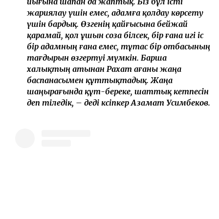
иығына шапан да жаптық. Біз бұл істі
жариялау үшін емес, адамға қолдау көрсету
үшін бардық. Өзгенің қайғысына бейжай
қарамай, қол ұшын соза білсек, бір ғана игі іс
бір адамның ғана емес, тұтас бір отбасының
тағдырын өзгертуі мүмкін. Барша
халықтың атынан Рахат ағаны жаңа
баспанасымен құттықтадық. Жаңа
шаңырағында құт-береке, шаттық кетпесін
деп тіледік, – деді кәсіпкер Азамат Усимбеков.