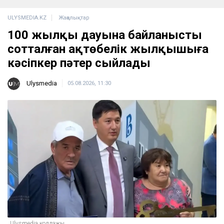
ULYSMEDIA.KZ
Жаңалықтар
100 жылқы дауына байланысты
сотталған ақтөбелік жылқышыға
кәсіпкер пәтер сыйлады
Ulysmedia
05.08.2026, 11:30
Ulysmedia коллажы