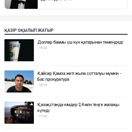
ҚАЗІР ОҚЫЛЫП ЖАТЫР
Доллар бағамы үш күн қатарынан төмендеді
18:52
Қайсар Қамза жеті жылға сотталуы мүмкін -
Бас прокуратура
18:10
Қазақстанда кімдер 2,4 млн теңге жалақы
күтеді
17:59