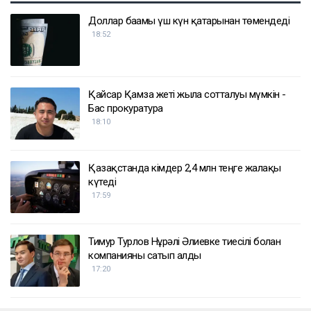
Доллар бағамы үш күн қатарынан төмендеді
18:52
Қайсар Қамза жеті жылға сотталуы мүмкін -
Бас прокуратура
18:10
Қазақстанда кімдер 2,4 млн теңге жалақы
күтеді
17:59
Тимур Турлов Нұрәлі Әлиевке тиесілі болған
компанияны сатып алды
17:20