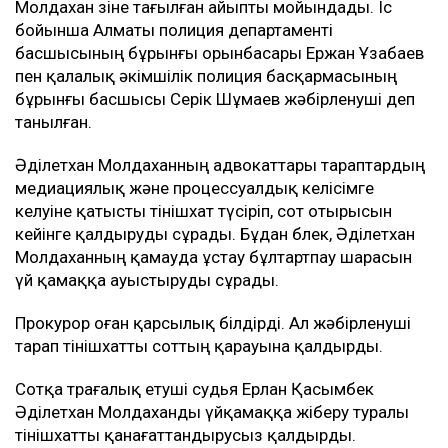
Молдахан өзіне тағылған айыпты мойындады. Іс
бойынша Алматы полиция департаменті
басшысының бұрынғы орынбасары Ержан Ұзабаев
пен қалалық әкімшілік полиция басқармасының
бұрынғы басшысы Серік Шұмаев жәбірленуші деп
танылған.
Әділетхан Молдаханның адвокаттары тараптардың
медиациялық және процессуалдық келісімге
келуіне қатысты өтінішхат түсіріп, сот отырысын
кейінге қалдыруды сұрады. Бұдан бөлек, Әділетхан
Молдаханның қамауда ұстау бұлтартпау шарасын
үй қамаққа ауыстыруды сұрады.
Прокурор оған қарсылық білдірді. Ал жәбірленуші
тарап өтінішхатты соттың қарауына қалдырды.
Сотқа төрағалық етуші судья Ерлан Қасымбек
Әділетхан Молдаханды үйқамаққа жіберу туралы
өтінішхатты қанағаттандырусыз қалдырды.