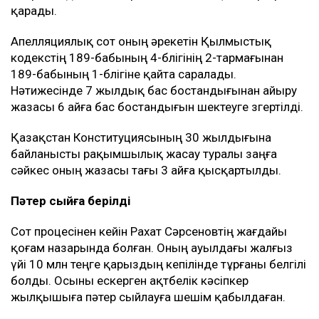
қарады.
Апелляциялық сот оның әрекетін Қылмыстық
кодекстің 189-бабының 4-бөлігінің 2-тармағынан
189-бабының 1-бөлігіне қайта саралады.
Нәтижесінде 7 жылдық бас бостандығынан айыру
жазасы 6 айға бас бостандығын шектеуге өзгертілді.
Қазақстан Конституциясының 30 жылдығына
байланысты рақымшылық жасау туралы заңға
сәйкес оның жазасы тағы 3 айға қысқартылды.
Пәтер сыйға берілді
Сот процесінен кейін Рахат Сәрсеновтің жағдайы
қоғам назарында болған. Оның ауылдағы жалғыз
үйі 10 млн теңге қарыздың кепілінде тұрғаны белгілі
болды. Осыны ескерген ақтөбелік кәсіпкер
жылқышыға пәтер сыйлауға шешім қабылдаған.