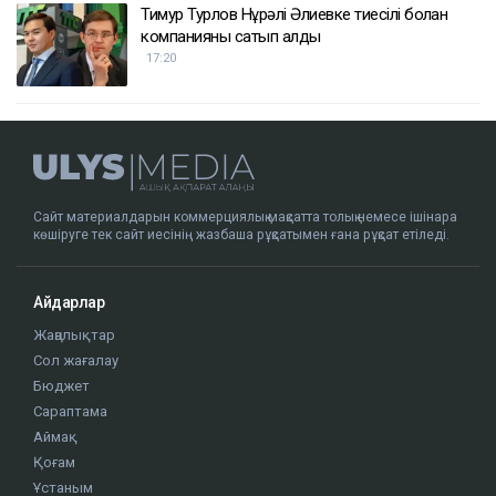
Тимур Турлов Нұрәлі Әлиевке тиесілі болған
компанияны сатып алды
17:20
Сайт материалдарын коммерциялық мақсатта толық немесе ішінара
көшіруге тек сайт иесінің жазбаша рұқсатымен ғана рұқсат етіледі.
Айдарлар
Жаңалықтар
Сол жағалау
Бюджет
Сараптама
Аймақ
Қоғам
Ұстаным