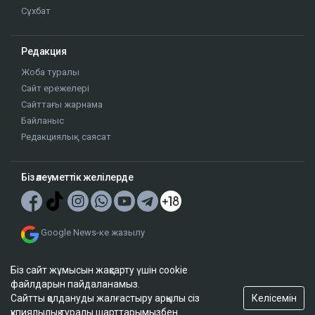
Сұхбат
Редакция
Жоба туралы
Сайт ережелері
Сайттағы жарнама
Байланыс
Редакциялық саясат
Біз әлеуметтік желілерде
Google News-ке жазылу
Біз сайт жұмысын жақсарту үшін cookie
файлдарын пайдаланамыз.
Келісемін
Сайтты қолдануды жалғастыру арқылы сіз
құпиялылық туралы шарттарымызбен