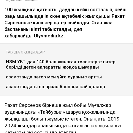
100 жылқыға қатысты даудан кейін сотталып, кейін
рақымшылыққа іліккен ақтөбелік жылқышы Рахат
Сәрсеновке кәсіпкер пәтер сыйлады. Оған жаңа
баспананың кілті табысталды, деп
хабарлайды
Ulysmedia.kz
.
ТАҒЫ ДА ОҚЫҢЫЗДАР
НЗМ ҰБТ-дан 140 балл жинаған түлектерге пәтер
берілді деген ақпаратты жоққа шығарды
Қазақстанда пәтер мен үйге сұраныс артты
Қазақстандағы ең арзан баспана қай қалада
Рахат Сәрсенов бірнеше жыл бойы Мұғалжар
ауданындағы «Тайбурыл» шаруа қожалығында
жылқышы болып жұмыс істеген. Оның аты 2019-
2024 жылдар аралығында жоғалған жылқыларға
қатысты екі сот ісінде аталған.