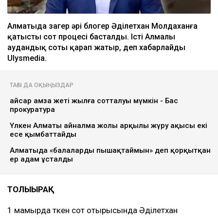
Алматыда заңгер әрі блогер Әділетхан Молдаханға
қатысты сот процесі басталды. Істі Алмалы
аудандық соты қарап жатыр, деп хабарлайды
Ulysmedia.
ТАҒЫ ДА ОҚЫҢЫЗДАР
Қайсар Қамза жеті жылға сотталуы мүмкін - Бас
прокуратура
Үлкен Алматы айналма жолы арқылы жүру ақысы екі
есе қымбаттайды
Алматыда «балаларды пышақтаймын» деп қорқытқан
ер адам ұсталды
ТОЛЫҒЫРАҚ
1 мамырда өткен сот отырысында Әділетхан