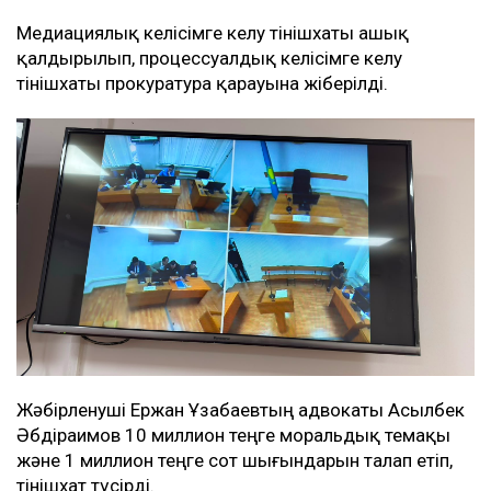
Медиациялық келісімге келу өтінішхаты ашық
қалдырылып, процессуалдық келісімге келу
өтінішхаты прокуратура қарауына жіберілді.
Жәбірленуші Ержан Ұзабаевтың адвокаты Асылбек
Әбдіраимов 10 миллион теңге моральдық өтемақы
және 1 миллион теңге сот шығындарын талап етіп,
өтінішхат түсірді.