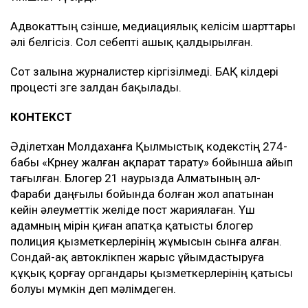
Адвокаттың сөзінше, медиациялық келісім шарттары
әлі белгісіз. Сол себепті ашық қалдырылған.
Сот залына журналистер кіргізілмеді. БАҚ өкілдері
процесті өзге залдан бақылады.
КОНТЕКСТ
Әділетхан Молдаханға Қылмыстық кодекстің 274-
бабы «Көрнеу жалған ақпарат тарату» бойынша айып
тағылған. Блогер 21 наурызда Алматының әл-
Фараби даңғылы бойында болған жол апатынан
кейін әлеуметтік желіде пост жариялаған. Үш
адамның өмірін қиған апатқа қатысты блогер
полиция қызметкерлерінің жұмысын сынға алған.
Сондай-ақ автокөлікпен жарыс ұйымдастыруға
құқық қорғау органдары қызметкерлерінің қатысы
болуы мүмкін деп мәлімдеген.