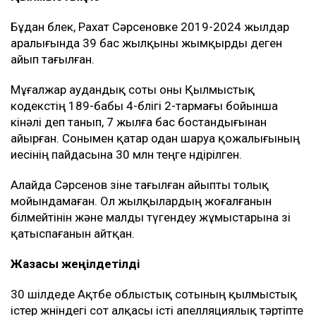
Бұдан бөлек, Рахат Сәрсеновке 2019-2024 жылдар
аралығында 39 бас жылқыны жымқырды деген
айып тағылған.
Мұғалжар аудандық соты оны Қылмыстық
кодекстің 189-бабы 4-бөлігі 2-тармағы бойынша
кінәлі деп танып, 7 жылға бас бостандығынан
айырған. Сонымен қатар одан шаруа қожалығының
иесінің пайдасына 30 млн теңге өндірілген.
Алайда Сәрсенов өзіне тағылған айыпты толық
мойындамаған. Ол жылқылардың жоғалғанын
білмейтінін және малды түгендеу жұмыстарына өзі
қатыспағанын айтқан.
Жазасы жеңілдетілді
30 шілдеде Ақтөбе облыстық сотының қылмыстық
істер жөніндегі сот алқасы істі апелляциялық тәртіпте