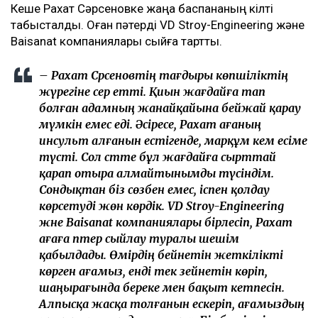
Кеше Рахат Сәрсеновке жаңа баспананың кілті
табысталды. Оған пәтерді VD Stroy-Engineering және
Baisanat компаниялары сыйға тартты.
– Рахат Сәрсеновтің тағдыры көпшіліктің
жүрегіне әсер етті. Қиын жағдайға тап
болған адамның жанайқайына бейжай қарау
мүмкін емес еді. Әсіресе, Рахат ағаның
инсульт алғанын естігенде, марқұм әкем есіме
түсті. Сол сәтте бұл жағдайға сырттай
қарап отыра алмайтынымды түсіндім.
Сондықтан біз сөзбен емес, іспен қолдау
көрсетуді жөн көрдік. VD Stroy-Engineering
және Baisanat компаниялары бірлесіп, Рахат
ағаға пәтер сыйлау туралы шешім
қабылдады. Өмірдің бейнетін жеткілікті
көрген ағамыз, енді тек зейнетін көріп,
шаңырағында береке мен бақыт кетпесін.
Алпысқа жасқа толғанын ескеріп, ағамыздың