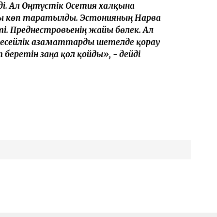
еді. Ал Оңтүстік Осетия халқына
йы көп таратылды. Эстонияның Нарва
і. Преднестровьенің жайы бөлек. Ал
ресейлік азаматтарды шетелде қорғау
беретін заңға қол қойды», - дейді