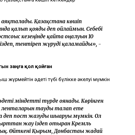
ш аяқталады. Қазақстанға көшіп
ында қалып қояды деп ойлаймын. Себебі
стсоғыс кезеңінде қайта оңалуын 10
іздеп, тентіреп жүруді қаламайды», -
тын заңға қол қойған
ш жүрмейтін әдеті түбі бүлікке әкелуі мүмкін
деті міндетті түрде оянады. Көрінген
і, ленталарын тағуды талап ете
а деп пост жазуды шығаруы мүмкін. Ол
сырттан жау іздеп отырған Кремль
ық. Өйткені Қырым, Донбастағы жағдай