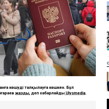
анға көшуді талқылауға көшкен. Бұл
йғараев
жазды
, деп хабарлайды
Ulysmedia
.