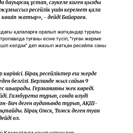
да бауырсақ ұстап, сәукеле киген қызды
н, жұмыссыз ресейлік үшін керемет қала
көшіп жатыр», - дейді Байғараев.
ндағы қалаларға оралып жатқандар туралы
ропавлда туғаны есіне түсіп, "туған жеріме
шіп келдім" деп жазып жатқан ресейлік саны
көрінісі. Бірақ ресейліктер еш жерде
н белгілі. Берлинде жыл сайын 9
с шығарады. Германияны жек көреді.
йді. Гамбургта тұрып, сонда өлуді
он-Бич деген ауданында тұрып, АҚШ-
тайды. Бірақ Омск, Томск деген туған
ейді ол.
ң Қазақстанға көшіп кеткендер