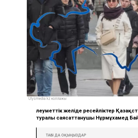
Ulysmedia.kz коллажы
Әлеуметтік желіде ресейліктер Қазақст
туралы саясаттанушы Нұрмұхамед Ба
ТАҒЫ ДА ОҚЫҢЫЗДАР