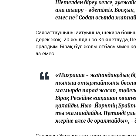
Шетелден біреу келсе, әуежай
алға шығару - әдетіміз. Босқы
емес пе? Содан осында жаппай 
Саясаттаушының айтуынша, шекара бойы
дерек жоқ. 20 жылдан соң Көкшетауда, Пет
оралдым. Бірақ бұл жолы отбасыммен кө
аз емес.
«Миграция - жаһанданудың бір 
тыныш отырмайтыны бесенеде
мамырда парад жасап, төбеле
Бірақ Ресейіне ешқашан көшпе
қалайды. Нью-Йорктің Брайт
ты жамандайды. Путинді ұлық
жеріне өлсе де оралмайды», - д
Сарапшы Украинадағы соғыс аяқталған со