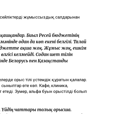
есейліктердің жұмыссыздық салдарынан
қашқандар. Биыл Ресей бюджетінің
әнінде одан да көп екені белгілі. Талай
Бюджетте ақша жоқ. Жұмыс жоқ, ешкім
өлгісі келмейді. Содан шет тілін
інде Белорусь пен Қазақстанды
елерде орыс тілі үстемдік құратын қалалар.
 сыныптар өте көп. Кафе, клиника,
 етеді. Зумер, альфа буын орыстілді болып
з. Үйдің чаттары толық орысша.