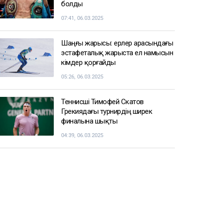
болды
07:41, 06.03.2025
Шаңғы жарысы: ерлер арасындағы
эстафеталық жарыста ел намысын
кімдер қорғайды
05:26, 06.03.2025
Теннисші Тимофей Скатов
Грекиядағы турнирдің ширек
финалына шықты
04:39, 06.03.2025