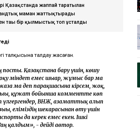
ері Қазақстанда жаппай таратылған
ландтық маман жаттықтырады
н тағы бір қылмыстық топ ұсталды
теді
егі талқысына талдау жасаған.
ң посты. Қазақстанға бару үшін, көшу
 оқу міндет емес шығар, жұмыс бар ма
 жаза ма деп парақшасына кірсем, жоқ,
ызығы, құжат бойынша комментте көп
п үлгергендер, ВНЖ, азаматтық алып
зығы, еліміздің шекарасынан өту үшін
спорты да керек емес екен. Ішкі
аң қалдым», - дейді автор.