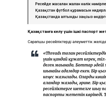
Ресейде жасалған жалған көлік нөмірл
Қазақстан футбол құрамасын нидер
Қазақстанда алтынды заңсыз өндірге
Қазақстанға келу үшін ішкі паспорт же
Сарапшы ресейліктердің әлеуметтік желід
«Threads толған ресейліктерді
үшін қандай құжат керек, тіл
деген мағынада. Боттар әдейі
шынайы адамдар екен. Бір қ
кеңес жазылады. Оларды көші
алғандар жазады, әрине. Бір қы
ресейліктерге шетелге шығу па
паспорты жететін көрінеді. Т