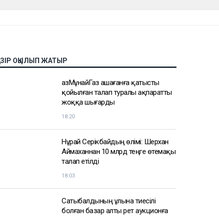
АЗІР ОҚЫЛЫП ЖАТЫР