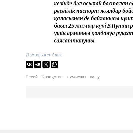
кезінде дәл осылай басталған 
ресейлік паспорт жылдар бо
қаласымен де байланысы күшт
биыл 25 мамыр күні В.Путин 
үшін армияны қолдануға рұқсат 
саясаттанушы.
Достарыңмен бөліс
Ресей
Қазақстан
жұмысшы
көшу