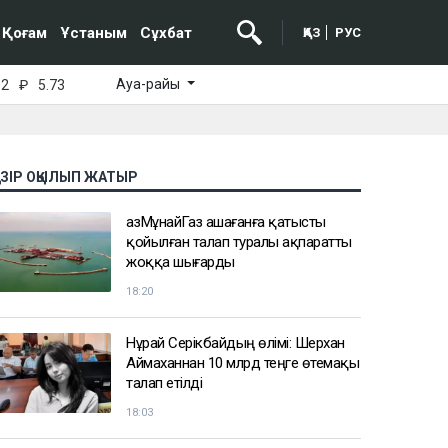
Қоғам
Ұстаным
Сұхбат
ҚАЗ
РУС
Ауа-райы
52
₽
5.73
АЗІР ОҚЫЛЫП ЖАТЫР
ҚазМұнайГаз Қашағанға қатысты
қойылған талап туралы ақпаратты
жоққа шығарды
18:20
Нұрай Серікбайдың өлімі: Шерхан
Аймаханнан 10 млрд теңге өтемақы
талап етілді
18:03