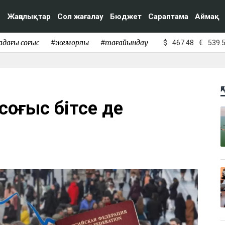
Жаңалықтар
Сол жағалау
Бюджет
Сараптама
Аймақ
адағы соғыс
#жемқорлық
#тағайындау
$
467.48
€
539.
Қ
 соғыс бітсе де