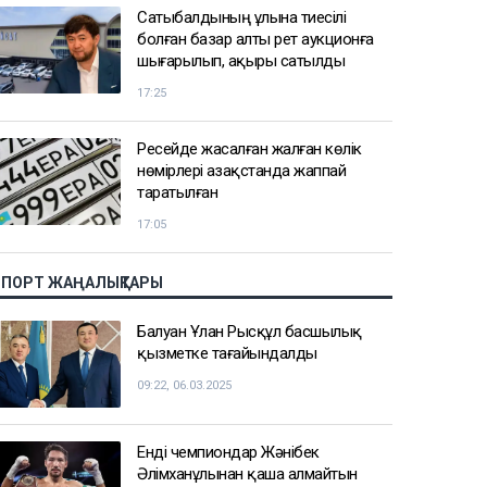
Сатыбалдының ұлына тиесілі
болған базар алты рет аукционға
шығарылып, ақыры сатылды
17:25
Ресейде жасалған жалған көлік
нөмірлері Қазақстанда жаппай
таратылған
17:05
СПОРТ ЖАҢАЛЫҚТАРЫ
Балуан Ұлан Рысқұл басшылық
қызметке тағайындалды
09:22, 06.03.2025
Енді чемпиондар Жәнібек
Әлімханұлынан қаша алмайтын