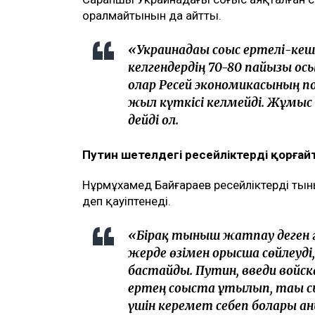
оралмайтынын да айтты.
«Украинадағы соғыс ертелі-ке
келгендердің 70-80 пайызы ос
олар Ресей экономикасының по
жыл күткісі келмейді. Жұмыс 
дейді ол.
Путин шетелдегі ресейліктерді қорғай
Нұрмұхамед Байғараев ресейліктердің тыны
деп қауіптенеді.
«Бірақ тыныш жатпау деген ә
жерде өзімен орысша сөйлеуд
бастайды. Путин, введи войск
ертең соғыста ұтылып, тағы 
үшін керемет себеп болары ан