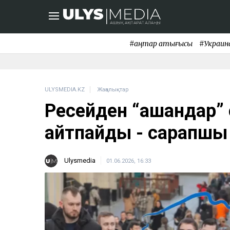
#қаңтар қақтығысы
#Украин
ULYSMEDIA.KZ
Жаңалықтар
Ресейден “қашқандар”
қайтпайды - сарапшы
Ulysmedia
01.06.2026, 16:33