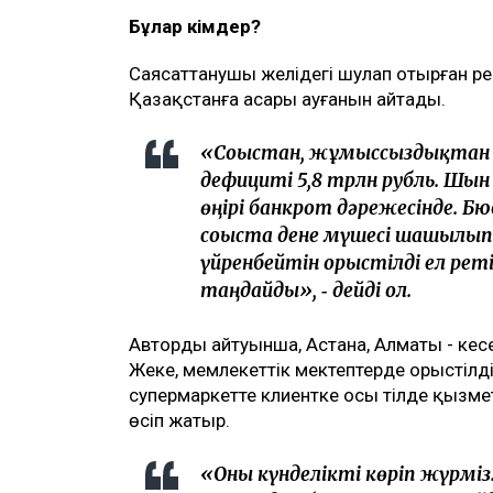
Бұлар кімдер?
Саясаттанушы желідегі шулап отырған р
Қазақстанға аңсары ауғанын айтады.
«Соғыстан, жұмыссыздықтан 
дефициті 5,8 трлн рубль. Шын м
өңірі банкрот дәрежесінде. 
соғыста дене мүшесі шашылып 
үйренбейтін орыстілді ел рет
таңдайды», ‑ дейді ол.
Автордың айтуынша, Астана, Алматы - кеңс
Жеке, мемлекеттік мектептерде орыстілді
супермаркетте клиентке осы тілде қызмет
өсіп жатыр.
«Оны күнделікті көріп жүрмі