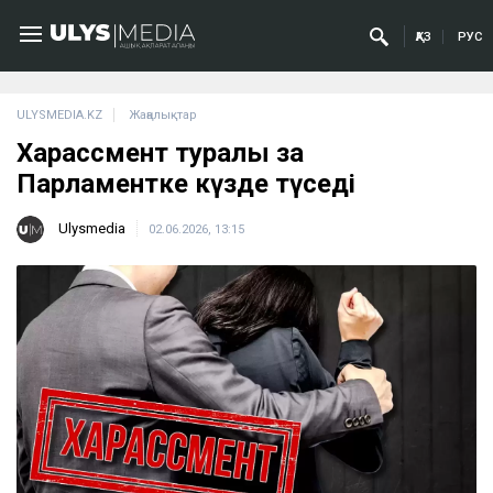
ҚАЗ
РУС
ULYSMEDIA.KZ
Жаңалықтар
Харассмент туралы заң
Парламентке күзде түседі
Ulysmedia
02.06.2026, 13:15