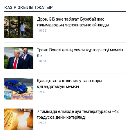
ҚАЗІР ОҚЫЛЫП ЖАТЫР
Дрон, GIS және табиғат: Бурабай жас
ғалымдардың зертханасына айналды
10:32
Трамп Вэнсті өзінің саяси мұрагері етуі мүмкін
бе
10:04
Қазақстанға көлік әкелу талаптары
қатаңдатылуы мүмкін
09:45
7 тамызда елімізде ауа температурасы +42
градусқа дейін көтеріледі
09:05