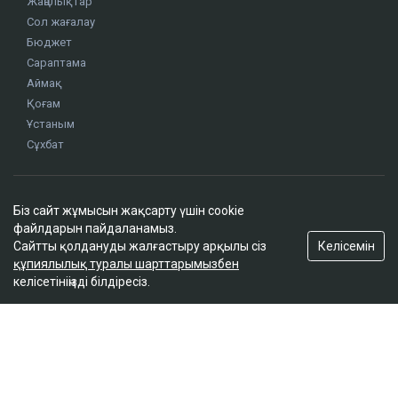
Жаңалықтар
Сол жағалау
Бюджет
Сараптама
Аймақ
Қоғам
Ұстаным
Сұхбат
Редакция
Біз сайт жұмысын жақсарту үшін cookie
Жоба туралы
файлдарын пайдаланамыз.
Сайт ережелері
Келісемін
Сайтты қолдануды жалғастыру арқылы сіз
Сайттағы жарнама
құпиялылық туралы шарттарымызбен
келісетініңізді білдіресіз.
Байланыс
Редакциялық саясат
Біз әлеуметтік желілерде