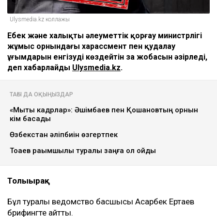
Ulysmedia.kz коллажы
Еңбек және халықты әлеуметтік қорғау министрлігі
жұмыс орнындағы харассмент пен қудалау
ұғымдарын енгізуді көздейтін заң жобасын әзірледі,
деп хабарлайды
Ulysmedia.kz
.
ТАҒЫ ДА ОҚЫҢЫЗДАР
«Мықты кадрлар»: Әшімбаев пен Қошановтың орнын
кім басады
Өзбекстан әліпбиін өзгертпек
Тоқаев рақымшылық туралы заңға қол қойды
Толығырақ
Бұл туралы ведомство басшысы Асқарбек Ертаев
брифингте айтты.