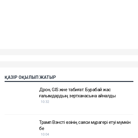
ҚАЗІР ОҚЫЛЫП ЖАТЫР
Дрон, GIS және табиғат: Бурабай жас
ғалымдардың зертханасына айналды
10:32
Трамп Вэнсті өзінің саяси мұрагері етуі мүмкін
бе
10:04