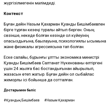
жүргізілмегенін мәлімдеді.
Контекст
Бұған дейін Назым Қахарман Қуандық Бишімбаевпен
бірге тұрған кезеңі туралы айтып берген. Оның
сөзінше, некеде болған кезінде ол күйеуінің
опасыздығына, бақылауына, психологиялық қысымына
және физикалық агрессиясына тап болған.
Еске салайық, бұрынғы ұлттық экономика министрі
Қуандық Бишімбаев Салтанат Нүкенованы өлтіргені
үшін 24 жылға бас бостандығынан айырылып,
жазасын өтеп жатыр. Бұған дейін ол сыбайлас
жемқорлық ісі бойынша да сотталған.
Достарыңмен бөліс
Қуандық Бишімбаев
Назым Қахарман