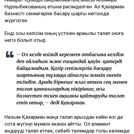
Нұрлыбекованың атына рәсімделген. Ал Қахарман
бизнесті сенімгерлік басқару шарты негізінде
жүргізген.
Енді осы келісім оның үстінен қаржылық талап қоюға
негіз болып отыр.
– Ол кезде өзімді керемет отбасына келдім
деп ойладым және ешқандай қауіп-қатерді
байқамадым. Қазір сенімгерлік басқару
шартының тұзаққа айналуы мүмкін екенін
түсіндім. Арада бірнеше жыл өткен соң менен
талап қоюшылардың пікірінше, осы
бизнестен түскен ақшаны қайтаруды талап
етіп отыр, – деді Қахарман.
Назым Қахарман жаңа талап арыздан кейін өзі де
сотқа жүгінуі мүмкін екенін айтты. Ол алимент
өндіруді талап етпек, себебі төлемдер толық көлемде