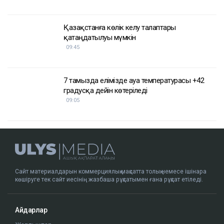
Қазақстанға көлік әкелу талаптары
қатаңдатылуы мүмкін
09:45
7 тамызда елімізде ауа температурасы +42
градусқа дейін көтеріледі
09:05
Сайт материалдарын коммерциялық мақсатта толық немесе ішінара
көшіруге тек сайт иесінің жазбаша рұқсатымен ғана рұқсат етіледі.
Айдарлар