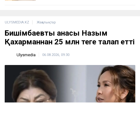
ULYSMEDIA.KZ
Жаңалықтар
Бишімбаевтың анасы Назым
Қахарманнан 25 млн теңге талап етті
Ulysmedia
06.08.2026, 09:30