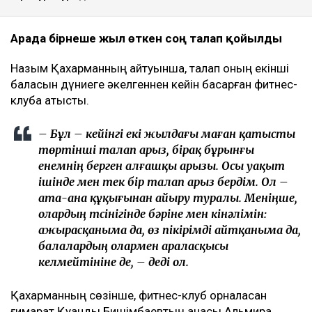
Арада бірнеше жыл өткен соң талап қойылды
Назым Қахарманның айтуынша, талап оның екінші
баласын дүниеге әкелгеннен кейін басқарған фитнес-
клубқа қатысты.
– Бұл – кейінгі екі жылдағы маған қатысты
төртінші талап арыз, бірақ бұрынғы
енемнің берген алғашқы арызы. Осы уақыт
ішінде мен тек бір талап арыз бердім. Ол –
ата-ана құқығынан айыру туралы. Меніңше,
олардың түсінігінде бәріне мен кінәлімін:
ажырасқаныма да, өз пікірімді айтқаныма да,
балалардың олармен араласқысы
келмейтініне де, – деді ол.
Қахарманның сөзінше, фитнес-клуб орналасқан
ғимарат Қуандық Бишімбаевтың анасы Альмира