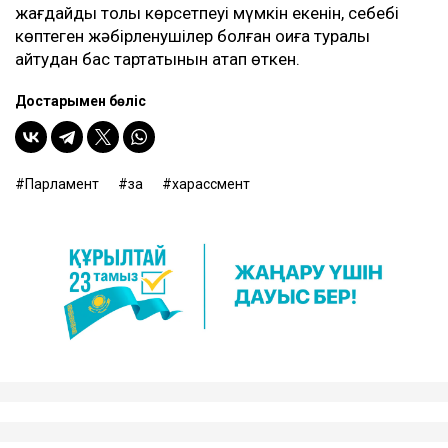
жағдайды толық көрсетпеуі мүмкін екенін, себебі
көптеген жәбірленушілер болған оқиға туралы
айтудан бас тартатынын атап өткен.
Достарыңмен бөліс
Парламент
заң
харассмент