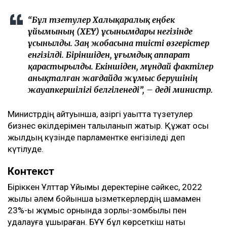
“Бұл түзетулер Халықаралық еңбек
ұйымының (ХЕҰ) ұсынымдары негізінде
ұсынылды. Заң жобасына тиісті өзгерістер
енгізілді. Біріншіден, ұғымдық аппарат
қарастырылды. Екіншіден, мұндай фактілер
анықталған жағдайда жұмыс берушінің
жауапкершілігі белгіленеді”, – деді министр.
Министрдің айтуынша, қазіргі уақытта түзетулер
бизнес өкілдерімен талқыланып жатыр. Құжат осы
жылдың күзінде парламентке енгізіледі деп
күтілуде.
Контекст
Біріккен Ұлттар Ұйымы деректеріне сәйкес, 2022
жылы әлем бойынша қызметкерлердің шамамен
23%-ы жұмыс орнында зорлық-зомбылық пен
қудалауға ұшыраған. БҰҰ бұл көрсеткіш нақты