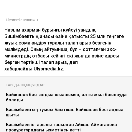
Ulysmedia коллажы
Назым Қахарман бұрынғы күйеуі Қуандық
Бишімбаевтың анасы өзіне қатысты 25 млн теңгеге
жуық сома өндіру туралы талап арыз бергенін
мәлімдеді. Оның айтуынша, бұл – сотталған экс-
министрдің отбасы кейінгі екі жылда өзіне қарсы
берген төртінші талап арыз, деп
хабарлайды
Ulysmedia.kz
.
ТАҒЫ ДА ОҚЫҢЫЗДАР
Байжанов бостандыққа шыққанымен, алты жыл бақылауда
болады
Бишімбаевтың туысы Бақытжан Байжанов бостандыққа
шықты
Бишімбаев ісі арқылы танылған Айжан Аймағанова
прокуратурадағы қызметінен кетті