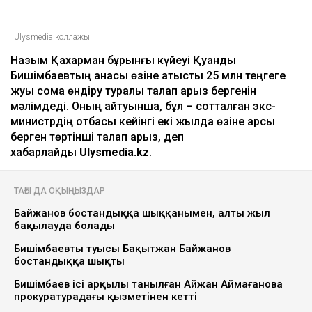
Ulysmedia коллажы
Назым Қахарман бұрынғы күйеуі Қуандық
Бишімбаевтың анасы өзіне қатысты 25 млн теңгеге
жуық сома өндіру туралы талап арыз бергенін
мәлімдеді. Оның айтуынша, бұл – сотталған экс-
министрдің отбасы кейінгі екі жылда өзіне қарсы
берген төртінші талап арыз, деп
хабарлайды
Ulysmedia.kz
.
ТАҒЫ ДА ОҚЫҢЫЗДАР
Байжанов бостандыққа шыққанымен, алты жыл
бақылауда болады
Бишімбаевтың туысы Бақытжан Байжанов
бостандыққа шықты
Бишімбаев ісі арқылы танылған Айжан Аймағанова
прокуратурадағы қызметінен кетті