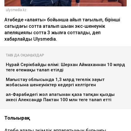
ulysmedia.kz
Ақтөбеде «алаяқтық» бойынша айып тағылып, бірінші
сатыдағы сотта ақталып шыққан экс-шенеунік
апеляциялық сотта 3 жылға сотталды, деп
хабарлайды Ulysmedia.
ТАҒЫ ДА ОҚЫҢЫЗДАР
Нұрай Серікбайдың өлімі: Шерхан Аймаханнан 10 млрд
теңге өтемақы талап етілді
Маңғыстау облысында 1,3 млрд теңгелік зауыт
жобасына шенеуніктер кедергі келтірген
әл-Фарабидегі жол апатынан қаза тапқан қыздың
әкесі Александр Пактан 100 млн теңге талап етті
Толығырақ
Ақтөбе қалалық әкімдік аппаратының бұрынғы