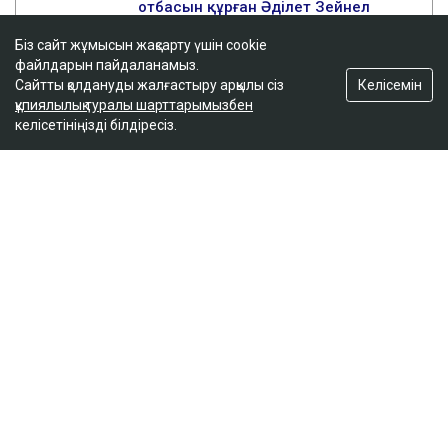
Біз сайт жұмысын жақсарту үшін cookie
файлдарын пайдаланамыз.
Келісемін
Сайтты қолдануды жалғастыру арқылы сіз
құпиялылық туралы шарттарымызбен
келісетініңізді білдіресіз.
ҚАЗІР ОҚЫЛЫП ЖАТЫР