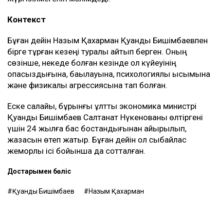
Контекст
Бұған дейін Назым Қахарман Қуандық Бишімбаевпен
бірге тұрған кезеңі туралы айтып берген. Оның
сөзінше, некеде болған кезінде ол күйеуінің
опасыздығына, бақылауына, психологиялық қысымына
және физикалық агрессиясына тап болған.
Еске салайық, бұрынғы ұлттық экономика министрі
Қуандық Бишімбаев Салтанат Нүкенованы өлтіргені
үшін 24 жылға бас бостандығынан айырылып,
жазасын өтеп жатыр. Бұған дейін ол сыбайлас
жемқорлық ісі бойынша да сотталған.
Достарыңмен бөліс
Қуандық Бишімбаев
Назым Қахарман