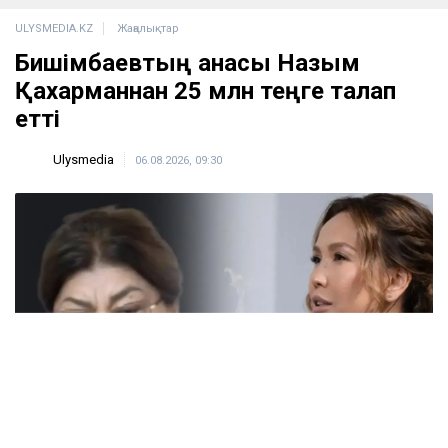
ULYSMEDIA.KZ
Жаңалықтар
Бишімбаевтың анасы Назым
Қахарманнан 25 млн теңге талап
етті
Ulysmedia
06.08.2026, 09:30