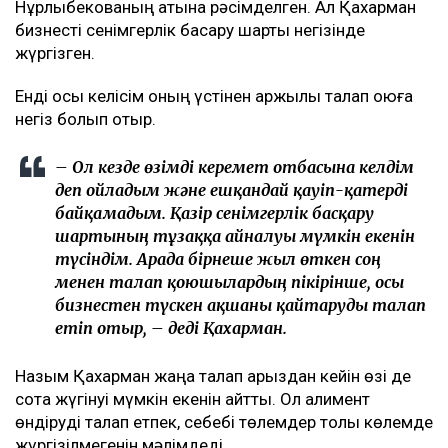
Нұрлыбекованың атына рәсімделген. Ал Қахарман
бизнесті сенімгерлік басқару шарты негізінде
жүргізген.
Енді осы келісім оның үстінен қаржылық талап қоюға
негіз болып отыр.
– Ол кезде өзімді керемет отбасына келдім
деп ойладым және ешқандай қауіп-қатерді
байқамадым. Қазір сенімгерлік басқару
шартының тұзаққа айналуы мүмкін екенін
түсіндім. Арада бірнеше жыл өткен соң
менен талап қоюшылардың пікірінше, осы
бизнестен түскен ақшаны қайтаруды талап
етіп отыр, – деді Қахарман.
Назым Қахарман жаңа талап арыздан кейін өзі де
сотқа жүгінуі мүмкін екенін айтты. Ол алимент
өндіруді талап етпек, себебі төлемдер толық көлемде
жүргізілмегенін мәлімдеді.