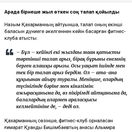
Арада бірнеше жыл өткен соң талап қойылды
Назым Қахарманның айтуынша, талап оның екінші
баласын дүниеге әкелгеннен кейін басқарған фитнес-
клубқа қатысты.
– Бұл – кейінгі екі жылдағы маған қатысты
төртінші талап арыз, бірақ бұрынғы енемнің
берген алғашқы арызы. Осы уақыт ішінде мен
тек бір талап арыз бердім. Ол – ата-ана
құқығынан айыру туралы. Меніңше, олардың
түсінігінде бәріне мен кінәлімін:
ажырасқаныма да, өз пікірімді айтқаныма да,
балалардың олармен араласқысы
келмейтініне де, – деді ол.
Қахарманның сөзінше, фитнес-клуб орналасқан
ғимарат Қуандық Бишімбаевтың анасы Альмира