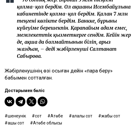
қолма-қол бердім. Ол ақшаны Исембайұлына
кабинетінде қолма-қол бердім. Қалған 7 млн
теңгені көлікте бердім. Банкке, бұрынғы
күйеуіме берешекпін. Қарапайым адам емес,
мемлекеттік қызметкерге сендім. Кейін жер
де, ақша да болмайтынын біліп, арыз
жаздым, – деді жәбірленуші Салтанат
Сабырова.
Жәбірленушінің өзі осыған дейін «пара беру»
бабымен сотталған.
Достарыңмен бөліс
шенеунік
сот
Ақтөбе
қалалық сот
жабық сот
ашық сот
Ақтөбе облысы