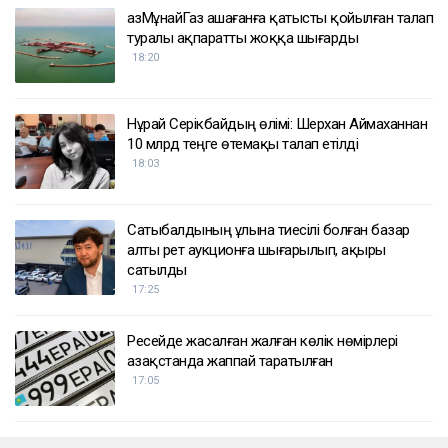
ҚазМұнайГаз Қашағанға қатысты қойылған талап
туралы ақпаратты жоққа шығарды
18:20
Нұрай Серікбайдың өлімі: Шерхан Аймаханнан
10 млрд теңге өтемақы талап етілді
18:03
Сатыбалдының ұлына тиесілі болған базар
алты рет аукционға шығарылып, ақыры
сатылды
17:25
Ресейде жасалған жалған көлік нөмірлері
Қазақстанда жаппай таратылған
17:05