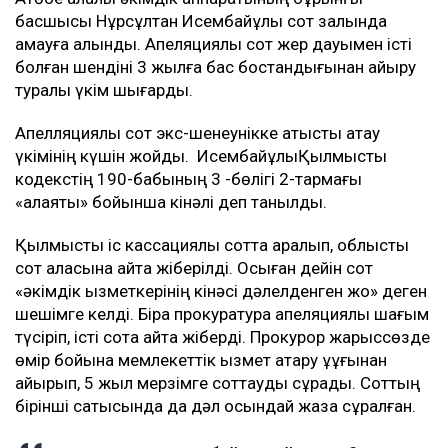
басшысы Нұрсұлтан Исембайұлы сот залында
қамауға алынды. Апеляциялық сот жер дауымен істі
болған шендіні 3 жылға бас бостандығынан айыру
туралы үкім шығарды.
Апелляциялық сот экс-шенеунікке қатысты ақтау
үкімінің күшін жойды. ИсембайұлыҚылмыстық
кодекстің 190-бабының 3 -бөлігі 2-тармағы
«алаяқтық» бойынша кінәлі деп танылды.
Қылмыстық іс кассациялық сотта қаралып, облыстық
сот алқасына қайта жіберілді. Осыған дейін сот
«әкімдік қызметкерінің кінәсі дәлелденген жоқ» деген
шешімге келді. Бірақ прокуратура апеляциялық шағым
түсіріп, істі сотқа қайта жіберді. Прокурор жарыссөзде
өмір бойына мемлекеттік қызмет атқару құқұғынан
айырып, 5 жыл мерзімге соттауды сұрады. Соттың
бірінші сатысында да дәл осындай жаза сұралған.