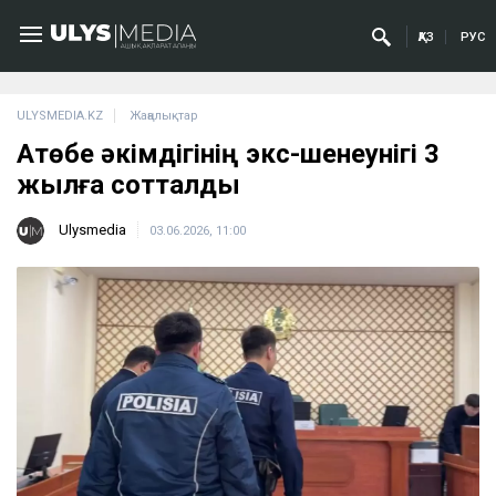
ҚАЗ
РУС
ULYSMEDIA.KZ
Жаңалықтар
Ақтөбе әкімдігінің экс-шенеунігі 3
жылға сотталды
Ulysmedia
03.06.2026, 11:00