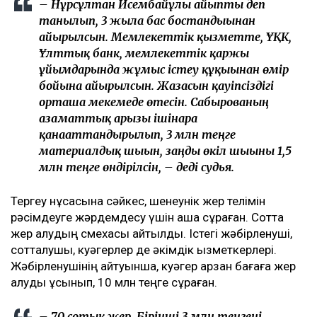
– Нұрсұлтан Исембайұлы айыпты деп
танылып, 3 жылға бас бостандығынан
айырылсын. Мемлекеттік қызметте, ҰҚК,
Ұлттық банк, мемлекеттік қаржы
ұйымдарында жұмыс істеу құқығынан өмір
бойына айырылсын. Жазасын қауіпсіздігі
орташа мекемеде өтесін. Сабырованың
азаматтық арызы ішінара
қанағаттандырылып, 3 млн теңге
материалдық шығын, заңды өкіл шығыны 1,5
млн теңге өндірілсін, – деді судья.
Тергеу нұсқасына сәйкес, шенеунік жер телімін
рәсімдеуге жәрдемдесу үшін ақша сұраған. Сотта
жер алудың смехасы айтылды. Істегі жәбірленуші,
сотталушы, куәгерлер де әкімдік қызметкерлері.
Жәбірленушінің айтуынша, куәгер арзан бағаға жер
алуды ұсынып, 10 млн теңге сұраған.
– 70 сотық жер. Бірінші 3 млн теңгені