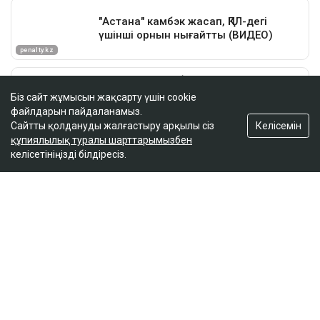
Біз сайт жұмысын жақсарту үшін cookie
файлдарын пайдаланамыз.
Келісемін
Сайтты қолдануды жалғастыру арқылы сіз
құпиялылық туралы шарттарымызбен
келісетініңізді білдіресіз.