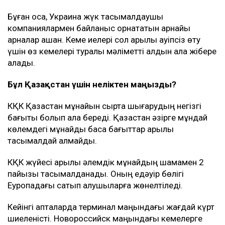
Бұған қоса, Украина жүк тасымалдаушы
компаниялармен байланыс орнататын арнайы
арналар ашқан. Кеме иелері сол арқылы қауіпсіз өту
үшін өз кемелері туралы мәліметті алдын ала жібере
алады.
Бұл Қазақстан үшін неліктен маңызды?
КҚК Қазақстан мұнайын сыртқа шығарудың негізгі
бағыты болып қала береді. Қазақстан әзірге мұндай
көлемдегі мұнайды басқа бағыттар арқылы
тасымалдай алмайды.
КҚК жүйесі арқылы әлемдік мұнайдың шамамен 2
пайызы тасымалданады. Оның едәуір бөлігі
Еуропадағы сатып алушыларға жөнелтіледі.
Кейінгі апталарда терминал маңындағы жағдай күрт
шиеленісті. Новороссийск маңындағы кемелерге