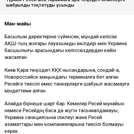
шабуылды тоқтатуды ұсынды
Мән-жайы
Басылым деректеріне сүйенсек, мұндай келісім
АҚШ-тың жоғары лауазымды өкілдері мен Украина
басшылығы арасындағы келіссөздерден кейін
жасалған.
Киев Қара теңіздегі КҚК нысандарына, сондай-ақ,
Новороссийск маңындағы терминалға бет алған
Ресейге тиесілі емес танкерлерге шабуыл жасамауға
міндеттеме алған.
Алайда бірнеше шарт бар. Кемелер Ресей мұнайын
немесе Ресейдің басқа да жүгін тасымалдамауы,
Украина санкциясына ілікпеуі және Ресей
азаматтары мен компанияларына тиесілі болмауы
керек.