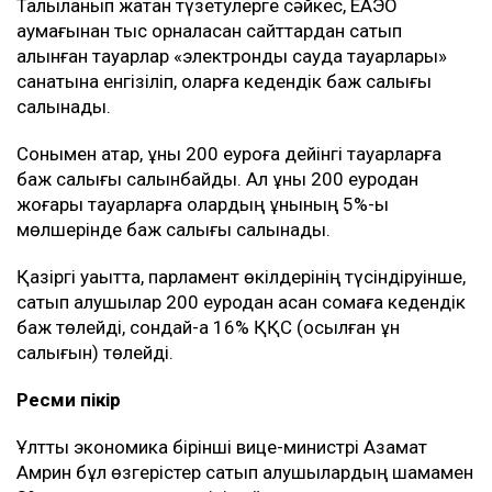
Талқыланып жатқан түзетулерге сәйкес, ЕАЭО
аумағынан тыс орналасқан сайттардан сатып
алынған тауарлар «электрондық сауда тауарлары»
санатына енгізіліп, оларға кедендік баж салығы
салынады.
Сонымен қатар, құны 200 еуроға дейінгі тауарларға
баж салығы салынбайды. Ал құны 200 еуродан
жоғары тауарларға олардың құнының 5%-ы
мөлшерінде баж салығы салынады.
Қазіргі уақытта, парламент өкілдерінің түсіндіруінше,
сатып алушылар 200 еуродан асқан сомаға кедендік
баж төлейді, сондай-ақ 16% ҚҚС (қосылған құн
салығын) төлейді.
Ресми пікір
Ұлттық экономика бірінші вице-министрі Азамат
Амрин бұл өзгерістер сатып алушылардың шамамен