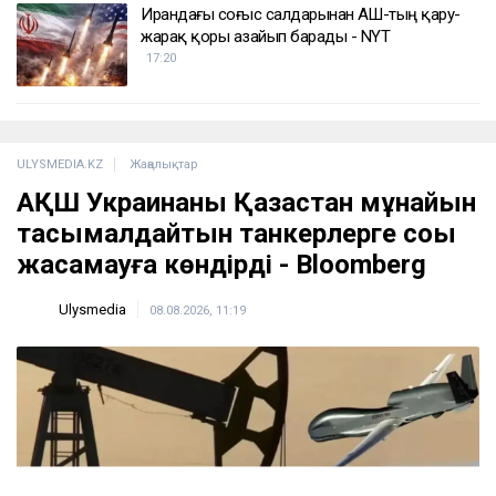
Ирандағы соғыс салдарынан АҚШ-тың қару-
жарақ қоры азайып барады - NYT
17:20
ULYSMEDIA.KZ
Жаңалықтар
АҚШ Украинаны Қазақстан мұнайын
тасымалдайтын танкерлерге соққы
жасамауға көндірді - Bloomberg
Ulysmedia
08.08.2026, 11:19