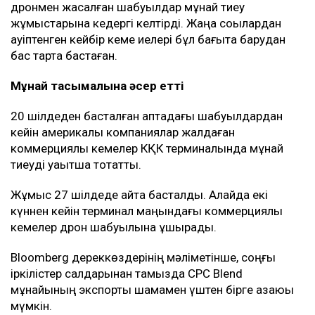
дронмен жасалған шабуылдар мұнай тиеу
жұмыстарына кедергі келтірді. Жаңа соққылардан
қауіптенген кейбір кеме иелері бұл бағытқа барудан
бас тарта бастаған.
Мұнай тасымалына әсер етті
20 шілдеден басталған аптадағы шабуылдардан
кейін америкалық компаниялар жалдаған
коммерциялық кемелер КҚК терминалында мұнай
тиеуді уақытша тоқтатты.
Жұмыс 27 шілдеде қайта басталды. Алайда екі
күннен кейін терминал маңындағы коммерциялық
кемелер дрон шабуылына ұшырады.
Bloomberg дереккөздерінің мәліметінше, соңғы
іркілістер салдарынан тамызда CPC Blend
мұнайының экспорты шамамен үштен бірге азаюы
мүмкін.