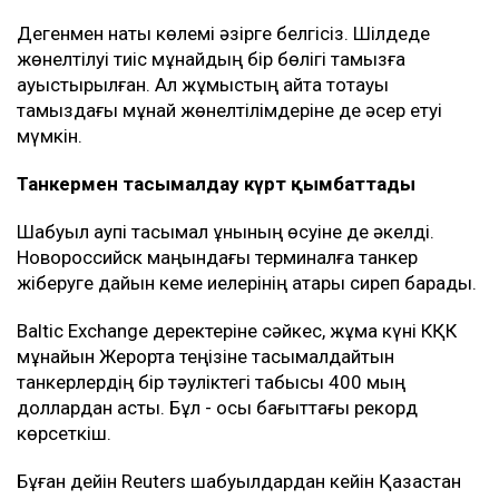
Дегенмен нақты көлемі әзірге белгісіз. Шілдеде
жөнелтілуі тиіс мұнайдың бір бөлігі тамызға
ауыстырылған. Ал жұмыстың қайта тоқтауы
тамыздағы мұнай жөнелтілімдеріне де әсер етуі
мүмкін.
Танкермен тасымалдау күрт қымбаттады
Шабуыл қаупі тасымал құнының өсуіне де әкелді.
Новороссийск маңындағы терминалға танкер
жіберуге дайын кеме иелерінің қатары сиреп барады.
Baltic Exchange деректеріне сәйкес, жұма күні КҚК
мұнайын Жерорта теңізіне тасымалдайтын
танкерлердің бір тәуліктегі табысы 400 мың
доллардан асты. Бұл - осы бағыттағы рекорд
көрсеткіш.
Бұған дейін Reuters шабуылдардан кейін Қазақстан