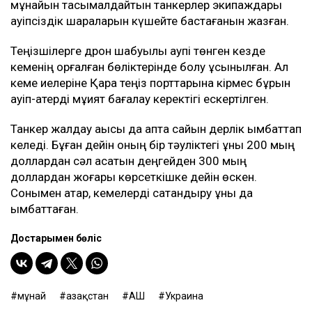
мұнайын тасымалдайтын танкерлер экипаждары
қауіпсіздік шараларын күшейте бастағанын жазған.
Теңізшілерге дрон шабуылы қаупі төнген кезде
кеменің қорғалған бөліктерінде болу ұсынылған. Ал
кеме иелеріне Қара теңіз порттарына кірмес бұрын
қауіп-қатерді мұқият бағалау керектігі ескертілген.
Танкер жалдау ақысы да апта сайын дерлік қымбаттап
келеді. Бұған дейін оның бір тәуліктегі құны 200 мың
доллардан сәл асатын деңгейден 300 мың
доллардан жоғары көрсеткішке дейін өскен.
Сонымен қатар, кемелерді сақтандыру құны да
қымбаттаған.
Достарыңмен бөліс
мұнай
Қазақстан
АҚШ
Украина