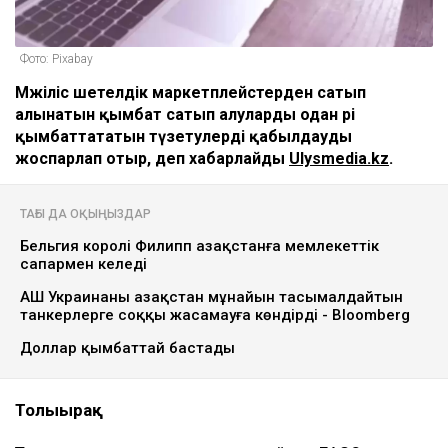
Фото: Pixabay
Мәжіліс шетелдік маркетплейстерден сатып
алынатын қымбат сатып алуларды одан әрі
қымбаттататын түзетулерді қабылдауды
жоспарлап отыр, деп хабарлайды
Ulysmedia.kz
.
ТАҒЫ ДА ОҚЫҢЫЗДАР
Бельгия королі Филипп Қазақстанға мемлекеттік
сапармен келеді
АҚШ Украинаны Қазақстан мұнайын тасымалдайтын
танкерлерге соққы жасамауға көндірді - Bloomberg
Доллар қымбаттай бастады
Толығырақ