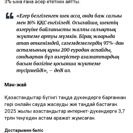
3%-ына ғана әсер ететінін айтты.
«Егер белгіленген шек асса, онда баж салығы
мен 16% ҚҚС енгізіледі. Осылайша, шектің
өзгеруіне байланысты жалпы салықтық
жүктеме артуы мүмкін. Бірақ жоғарыда
атап өткенімдей, сәлемдемелердің 97%-дан
астамының құны 200 еуродан аспайды,
сондықтан бұл өзгерістер азаматтардың
басым бөлігіне қосымша жүктеме
түсірмейді», – деді ол.
Мән-жай
Қазақстандықтар бүгінгі таңда дүкендерге барғаннан
гөрі онлайн сауда жасауды жиі таңдай бастаған.
2025 жылы қазақстандықтар интернет-дүкендерге 3,7
трлн теңгеден астам қаражат жұмсаған.
Достарыңмен бөліс