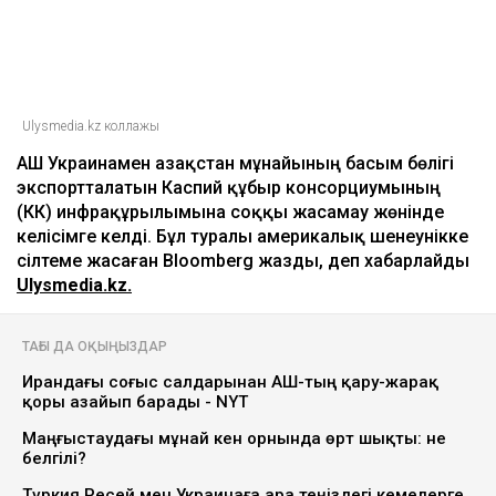
Ulysmedia.kz коллажы
АҚШ Украинамен Қазақстан мұнайының басым бөлігі
экспортталатын Каспий құбыр консорциумының
(КҚК) инфрақұрылымына соққы жасамау жөнінде
келісімге келді. Бұл туралы америкалық шенеунікке
сілтеме жасаған Bloomberg жазды, деп хабарлайды
Ulysmedia.kz.
ТАҒЫ ДА ОҚЫҢЫЗДАР
Ирандағы соғыс салдарынан АҚШ-тың қару-жарақ
қоры азайып барады - NYT
Маңғыстаудағы мұнай кен орнында өрт шықты: не
белгілі?
Түркия Ресей мен Украинаға Қара теңіздегі кемелерге