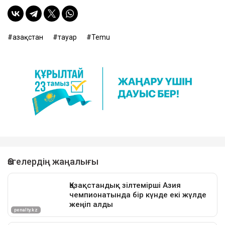
Қазақстан
тауар
Temu