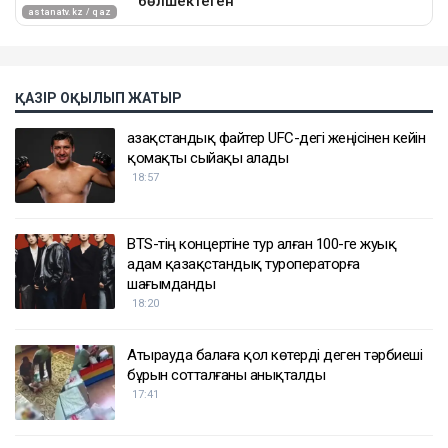
ҚАЗІР ОҚЫЛЫП ЖАТЫР
Қазақстандық файтер UFC-дегі жеңісінен кейін
қомақты сыйақы алады
18:57
BTS-тің концертіне тур алған 100-ге жуық
адам қазақстандық туроператорға
шағымданды
18:20
Атырауда балаға қол көтерді деген тәрбиеші
бұрын сотталғаны анықталды
17:41