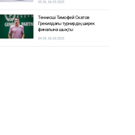
Балуан Ұлан Рысқұл басшылық
қызметке тағайындалды
09:22, 06.03.2025
Енді чемпиондар Жәнібек
Әлімханұлынан қаша алмайтын
болды
07:41, 06.03.2025
Шаңғы жарысы: ерлер арасындағы
эстафеталық жарыста ел намысын
кімдер қорғайды
05:26, 06.03.2025
Теннисші Тимофей Скатов
Грекиядағы турнирдің ширек
финалына шықты
04:39, 06.03.2025