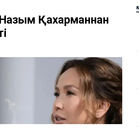
Қ
 Назым Қахарманнан
ті