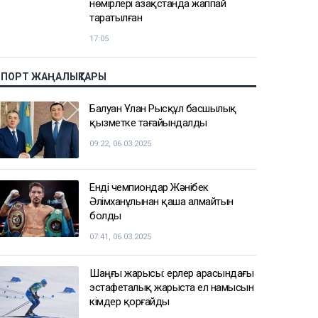
Нұрай Серікбайдың өлімі: Шерхан
Аймаханнан 10 млрд теңге өтемақы
талап етілді
18:03
Сатыбалдының ұлына тиесілі
болған базар алты рет аукционға
шығарылып, ақыры сатылды
17:25
Ресейде жасалған жалған көлік
нөмірлері Қазақстанда жаппай
таратылған
17:05
СПОРТ ЖАҢАЛЫҚТАРЫ