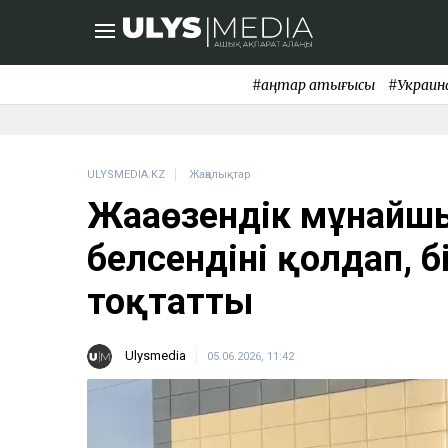
#қаңтар қақтығысы
#Украин
ULYSMEDIA.KZ
Жаңалықтар
Жаңаөзендік мұнайш
белсендіні қолдап, 
тоқтатты
Ulysmedia
05.06.2026, 11:42