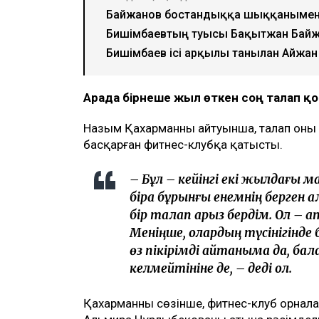
Ulysmedia коллажы
Назым Қахарман бұрынғы күйеуі Қуанды
млн теңгеге жуық сома өндіру туралы та
айтуынша, бұл – сотталған экс-министрд
берген төртінші талап арыз, деп хаба
ТАҒЫ ДА ОҚЫҢЫЗДАР
Байжанов бостандыққа шыққанымен
Бишімбаевтың туысы Бақытжан Бай
Бишімбаев ісі арқылы танылған Айжан
Арада бірнеше жыл өткен соң талап 