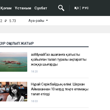
Қоғам
Ұстаным
Сұхбат
ҚАЗ
РУС
Ауа-райы
52
₽
5.73
АЗІР ОҚЫЛЫП ЖАТЫР
ҚазМұнайГаз Қашағанға қатысты
қойылған талап туралы ақпаратты
жоққа шығарды
18:20
Нұрай Серікбайдың өлімі: Шерхан
Аймаханнан 10 млрд теңге өтемақы
талап етілді
18:03