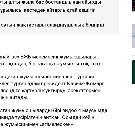
вты алты жылға бас бостандығынан айырды
құрылысы кестеден айтарлықтай кешігіп
қаевтың жақтастары алаңдаушылық білдірді
ұнайгаз» БЖБ мекемесінің жұмысшылары
ті қолдап, бір сағатқа жұмысты тоқтатты.
 ондаған жұмысшының жиналып тұрғаны
сөйлеп тұрған адам президент Қасым-Жомарт
лсендіге «әртүрлі құйтырқы әрекеттермен
нын айтады.
лған жұмысшылардың бірі видео 4 маусымда
нда түсірілгенін айтқан. Осыдан кейін
ше жұмысшымен «әңгімелескен».