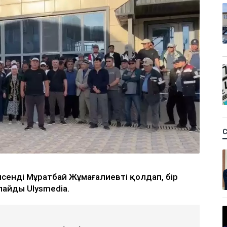
сенді Мұратбай Жұмағалиевті қолдап, бір
айды Ulysmedia.