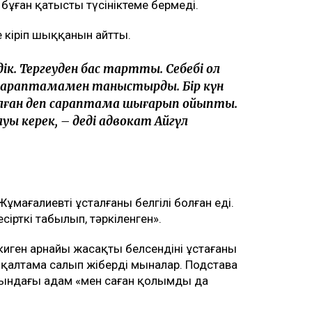
 бұған қатысты түсініктеме бермеді.
 кіріп шыққанын айтты.
дік. Тергеуден бас тарттық. Себебі ол
і сараптамамен таныстырды. Бір күн
лған деп сараптама шығарып қойыпты.
уы керек, – деді адвокат Айгүл
мағалиевтің ұсталғаны белгілі болған еді.
сірткі табылып, тәркіленген».
киген арнайы жасақтың белсендіні ұстағаны
ң «қалтама салып жіберді мыналар. Подстава
анындағы адам «мен саған қолымды да