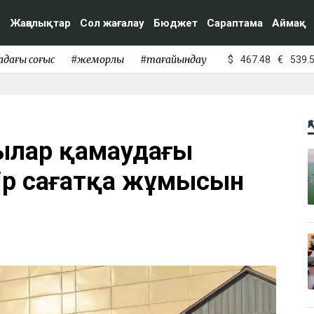
Жаңалықтар
Сол жағалау
Бюджет
Сараптама
Аймақ
адағы соғыс
#жемқорлық
#тағайындау
$
467.48
€
539.
Қ
ылар қамаудағы
бір сағатқа жұмысын