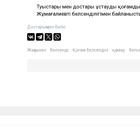
Туыстары мен достары ұстауды қоғамды
Жұмағалиевтің белсенділігімен байланыс
Достарыңмен бөліс
Жаңаөзен
белсенді
Қоғам белсендісі
қамау
белс