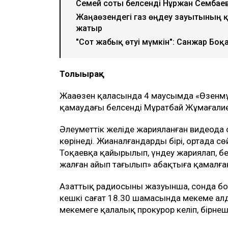
Семей соты белсенді Нұржан Сембае
Жаңаөзендегі газ өңдеу зауытының 
жатыр
"Сот жабық өтуі мүмкін": Санжар Бо
Толығырақ
Жаңаөзен қаласында 4 маусымда «Өзенм
қамаудағы белсенді Мұратбай Жұмағалиев
Әлеуметтік желіде жарияланған видеода
көрінеді. Жианалғандардың бірі, ортада 
Тоқаевқа қайырылып, үндеу жариялап, бе
жалған айып тағылып» абақтыға қамалға
Азаттық радиосының жазуынша, сонда бо
кешкі сағат 18.30 шамасында мекеме алды
мекемеге қалалық прокурор келіп, бірне