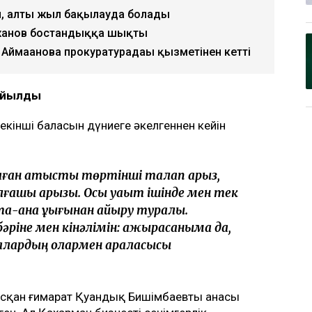
қ Бишімбаевтың анасы өзіне қатысты 25
лап арыз бергенін мәлімдеді. Оның
ің отбасы кейінгі екі жылда өзіне қарсы
рлайды
Ulysmedia.kz
.
, алты жыл бақылауда болады
жанов бостандыққа шықты
 Аймағанова прокуратурадағы қызметінен кетті
қойылды