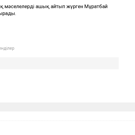
қ мәселелерді ашық айтып жүрген Мұратбай
тырады.
енділер