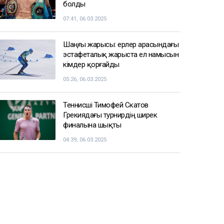
болды
07:41, 06.03.2025
Шаңғы жарысы: ерлер арасындағы
эстафеталық жарыста ел намысын
кімдер қорғайды
05:26, 06.03.2025
Теннисші Тимофей Скатов
Грекиядағы турнирдің ширек
финалына шықты
04:39, 06.03.2025