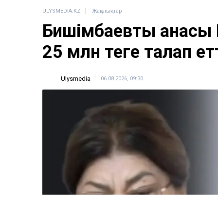
ULYSMEDIA.KZ
Жаңалықтар
Бишімбаевтың анасы
25 млн теңге талап ет