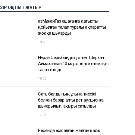
АЗІР ОҚЫЛЫП ЖАТЫР
ҚазМұнайГаз Қашағанға қатысты
қойылған талап туралы ақпаратты
жоққа шығарды
18:20