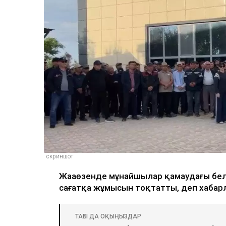
скриншот
Жаңаөзенде мұнайшылар қамаудағы бел
сағатқа жұмысын тоқтатты, деп хабарл
ТАҒЫ ДА ОҚЫҢЫЗДАР