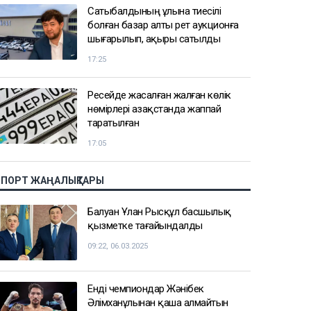
Сатыбалдының ұлына тиесілі
болған базар алты рет аукционға
шығарылып, ақыры сатылды
17:25
Ресейде жасалған жалған көлік
нөмірлері Қазақстанда жаппай
таратылған
17:05
СПОРТ ЖАҢАЛЫҚТАРЫ
Балуан Ұлан Рысқұл басшылық
қызметке тағайындалды
09:22, 06.03.2025
Енді чемпиондар Жәнібек
Әлімханұлынан қаша алмайтын