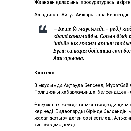
Жаңаөзен қаласының прокуратурасы әзірге
Ал адвокат Айгүл Айжарықова белсендіге
– Кеше (4 маусымда - ред.) кір
кінәлі санамайды. Сосын бізд
ішінде 108 грамм апиын табы
Бүгін санкция бойынша сот бол
Айжарықова.
Контекст
3 маусымда Ақтауда белсенді Мұратбай Жұ
Полицияның хабарлауынша, белсендіден «е
Әлеуметтік желіде тараған видеода қара 
көрінеді. Видеолардың бірінде белсендіні
жасап жатыр» деген сөзі естіледі. Ал ж
тигізбедім» дейді.