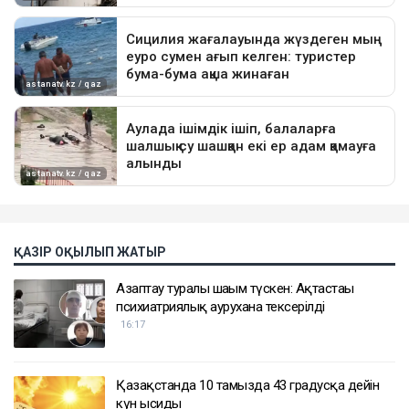
ҚАЗІР ОҚЫЛЫП ЖАТЫР
Азаптау туралы шағым түскен: Ақтастағы
психиатриялық аурухана тексерілді
16:17
Қазақстанда 10 тамызда 43 градусқа дейін
күн ысиды