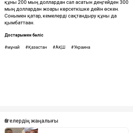
құны 200 мың доллардан сәл асатын деңгейден 300
мың доллардан жоғары көрсеткішке дейін өскен.
Сонымен қатар, кемелерді сақтандыру құны да
қымбаттаған.
Достарыңмен бөліс
мұнай
Қазақстан
АҚШ
Украина