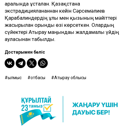
аралында ұсталған. Қазақстанға
экстрадицияланғаннан кейін Сәрсемәлиев
Қарабалиндердің ұлы мен қызының мәйіттері
жасырылған орынды өзі көрсеткен. Олардың
сүйектері Атырау маңындағы жалдамалы үйдің
ауласынан табылды.
Достарыңмен бөліс
қылмыс
отбасы
Атырау облысы