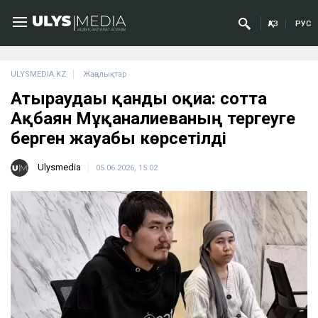
ҚАЗ
РУС
ULYSMEDIA.KZ
Жаңалықтар
Атыраудағы қанды оқиға: сотта
Ақбаян Мұқанғалиеваның тергеуге
берген жауабы көрсетілді
Ulysmedia
05.06.2026, 15:02