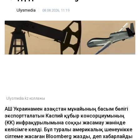
Ulysmedia
08.08.2026, 11:19
Ulysmedia.kz коллажы
АҚШ Украинамен Қазақстан мұнайының басым бөлігі
экспортталатын Каспий құбыр консорциумының
(КҚК) инфрақұрылымына соққы жасамау жөнінде
келісімге келді. Бұл туралы америкалық шенеунікке
сілтеме жасаған Bloomberg жазды, деп хабарлайды