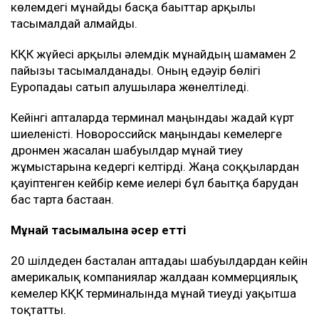
көлемдегі мұнайды басқа бағыттар арқылы
тасымалдай алмайды.
КҚК жүйесі арқылы әлемдік мұнайдың шамамен 2
пайызы тасымалданады. Оның едәуір бөлігі
Еуропадағы сатып алушыларға жөнелтіледі.
Кейінгі апталарда терминал маңындағы жағдай күрт
шиеленісті. Новороссийск маңындағы кемелерге
дронмен жасалған шабуылдар мұнай тиеу
жұмыстарына кедергі келтірді. Жаңа соққылардан
қауіптенген кейбір кеме иелері бұл бағытқа барудан
бас тарта бастаған.
Мұнай тасымалына әсер етті
20 шілдеден басталған аптадағы шабуылдардан кейін
америкалық компаниялар жалдаған коммерциялық
кемелер КҚК терминалында мұнай тиеуді уақытша
тоқтатты.