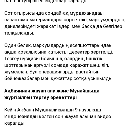
сәттері түсірілген видеолар қаралды.
Сот отырысында сондай-ақ мүрдеханадағы
сараптама материалдары көрсетіліп, марқұмдардың
денелеріндегі жарақат іздері мен басқа да белгілер
талқыланды.
Одан бөлек, марқұмдардың есепшоттарындағы
ақша қозғалысына қатысты деректер зерттелді.
Тергеу нұсқасы бойынша, олардың банктік
шоттарынан әртүрлі сомада қаражат шешіліп,
жұмсалған. Бұл операцияларды растайтын
бейнежазбалар мен құжаттар сотқа ұсынылды.
Ақбаяннан жауап алу және Мұнайшыда
жүргізілген тергеу әрекеттері
Кейін Ақбаян Мұқанғалиевадан 9 наурызда
Индонезиядан келген соң жауап алынған видео
қаралды.