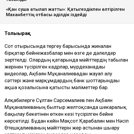
«Қан суша атқылап жатты»: Қатыгездікпен өлтірілген
Маханбеттің отбасы әділдік іздейді
Толығырақ
Сот отырысында тергеу барысында жиналған
бірқатар бейнежазбалар мен өзге де дәлелдер
зерттелді. Олардың қатарында мәйіттердің табылған
жерінен түсірілген кадрлар, мүрдеханадағы
видеолар, Ақбаян Мұқанғалиевадан жауап алу
сәттері және марқұмдардың банк шоттарындағы
ақша қозғалысына қатысты мәліметтер бар.
Алқабилерге Сұлтан Сәрсемалиев пен Ақбаян
Мұқанғалиеваның былтыр желтоқсанда шекаралық
бақылау бекетінен өткен кезі түсірілген бейне
көрсетілді. Бұдан кейін Мақсот Қарабалин мен Нәсіп
Өтешқалиеваның мәйіттерін жер астынан шығару