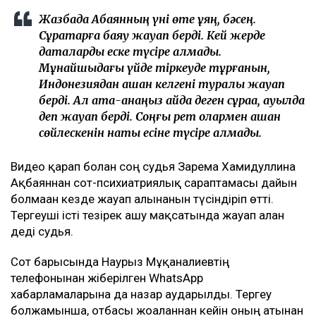
Жазбада Ақбаянның үні өте ұяң, бәсең.
Сұрақтарға баяу жауап берді. Кей жерде
даталарды еске түсіре алмады.
Мұнайшыдағы үйде тіркеуде тұрғанын,
Индонезиядан қашан келгені туралы жауап
берді. Ал ата-анаңыз қайда деген сұраққа, ауылда
деп жауап берді. Соңғы рет олармен қашан
сөйлескенін нақты есіне түсіре алмады.
Видео қарап болған соң судья Зарема Хамидуллина
Ақбаяннан сот-психиатриялық сараптамасы дайын
болмаған кезде жауап алынғанын түсіндіріп өтті.
Тергеуші істі тезірек ашу мақсатында жауап алған
деді судья.
Сот барысында Наурыз Мұқанғалиевтің
телефонынан жіберілген WhatsApp
хабарламаларына да назар аударылды. Тергеу
болжамынша, отбасы жоғалғаннан кейін оның атынан