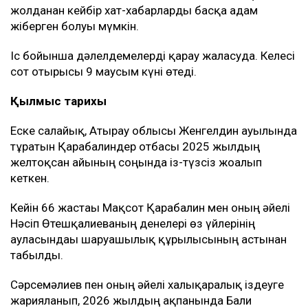
жолданған кейбір хат-хабарларды басқа адам
жіберген болуы мүмкін.
Іс бойынша дәлелдемелерді қарау жалғасуда. Келесі
сот отырысы 9 маусым күні өтеді.
Қылмыс тарихы
Еске салайық, Атырау облысы Женгелдин ауылында
тұратын Қарабалиндер отбасы 2025 жылдың
желтоқсан айының соңында із-түзсіз жоғалып
кеткен.
Кейін 66 жастағы Мақсот Қарабалин мен оның әйелі
Нәсіп Өтешқалиеваның денелері өз үйлерінің
ауласындағы шаруашылық құрылысының астынан
табылды.
Сәрсемәлиев пен оның әйелі халықаралық іздеуге
жарияланып, 2026 жылдың ақпанында Бали