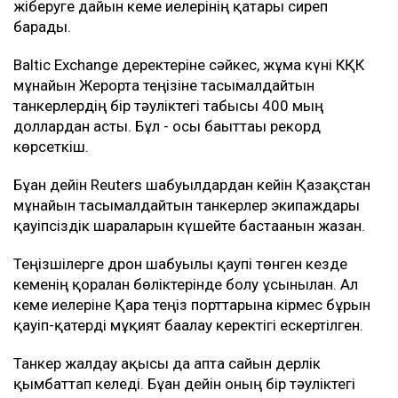
жіберуге дайын кеме иелерінің қатары сиреп
барады.
Baltic Exchange деректеріне сәйкес, жұма күні КҚК
мұнайын Жерорта теңізіне тасымалдайтын
танкерлердің бір тәуліктегі табысы 400 мың
доллардан асты. Бұл - осы бағыттағы рекорд
көрсеткіш.
Бұған дейін Reuters шабуылдардан кейін Қазақстан
мұнайын тасымалдайтын танкерлер экипаждары
қауіпсіздік шараларын күшейте бастағанын жазған.
Теңізшілерге дрон шабуылы қаупі төнген кезде
кеменің қорғалған бөліктерінде болу ұсынылған. Ал
кеме иелеріне Қара теңіз порттарына кірмес бұрын
қауіп-қатерді мұқият бағалау керектігі ескертілген.
Танкер жалдау ақысы да апта сайын дерлік
қымбаттап келеді. Бұған дейін оның бір тәуліктегі