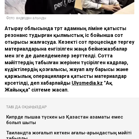
Фото: видеодан алынды
Атырау облысында төрт адамның өліміне қатысты
резонанс тудырған қылмыстық іс бойынша сот
отырысы жалғасуда. Кезекті сот процесінде тергеу
материалдарына енгізілген жаңа бейнежазбалар
мен өзге де дәлелдемелер зерттелді. Сотта
мәйіттердің табылған жерінен түсірілген кадрлар,
күдіктілердің қозғалысы, жауап алу барысы және
қаржылық операцияларға қатысты материалдар
көрсетілді, деп хабарлайды
Ulysmedia.kz
"Ақ
Жайыққа" сілтеме жасап.
ТАҒЫ ДА ОҚЫҢЫЗДАР
Кипрде пышаққа түскен қыз Қазақстан азаматы емес
болып шықты
Таиландта жоғалып кеткен ағалы-қарындастың мәйіті
табылды