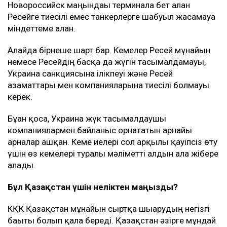
Новороссийск маңындағы терминалға бет алған
Ресейге тиесілі емес танкерлерге шабуыл жасамауға
міндеттеме алған.
Алайда бірнеше шарт бар. Кемелер Ресей мұнайын
немесе Ресейдің басқа да жүгін тасымалдамауы,
Украина санкциясына ілікпеуі және Ресей
азаматтары мен компанияларына тиесілі болмауы
керек.
Бұған қоса, Украина жүк тасымалдаушы
компаниялармен байланыс орнататын арнайы
арналар ашқан. Кеме иелері сол арқылы қауіпсіз өту
үшін өз кемелері туралы мәліметті алдын ала жібере
алады.
Бұл Қазақстан үшін неліктен маңызды?
КҚК Қазақстан мұнайын сыртқа шығарудың негізгі
бағыты болып қала береді. Қазақстан әзірге мұндай