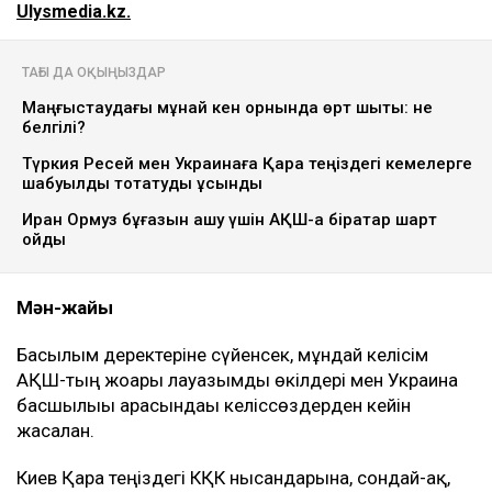
Ulysmedia.kz.
ТАҒЫ ДА ОҚЫҢЫЗДАР
Маңғыстаудағы мұнай кен орнында өрт шықты: не
белгілі?
Түркия Ресей мен Украинаға Қара теңіздегі кемелерге
шабуылды тоқтатуды ұсынды
Иран Ормуз бұғазын ашу үшін АҚШ-қа бірқатар шарт
қойды
Мән-жайы
Басылым деректеріне сүйенсек, мұндай келісім
АҚШ-тың жоғары лауазымды өкілдері мен Украина
басшылығы арасындағы келіссөздерден кейін
жасалған.
Киев Қара теңіздегі КҚК нысандарына, сондай-ақ,