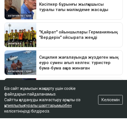
Біз сайт жұмысын жақсарту үшін cookie
файлдарын пайдаланамыз.
Келісемін
Сайтты қолдануды жалғастыру арқылы сіз
құпиялылық туралы шарттарымызбен
келісетініңізді білдіресіз.