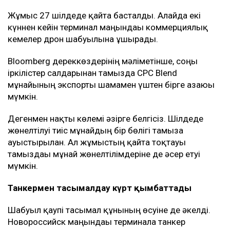
Жұмыс 27 шілдеде қайта басталды. Алайда екі
күннен кейін терминал маңындағы коммерциялық
кемелер дрон шабуылына ұшырады.
Bloomberg дереккөздерінің мәліметінше, соңғы
іркілістер салдарынан тамызда CPC Blend
мұнайының экспорты шамамен үштен бірге азаюы
мүмкін.
Дегенмен нақты көлемі әзірге белгісіз. Шілдеде
жөнелтілуі тиіс мұнайдың бір бөлігі тамызға
ауыстырылған. Ал жұмыстың қайта тоқтауы
тамыздағы мұнай жөнелтілімдеріне де әсер етуі
мүмкін.
Танкермен тасымалдау күрт қымбаттады
Шабуыл қаупі тасымал құнының өсуіне де әкелді.
Новороссийск маңындағы терминалға танкер