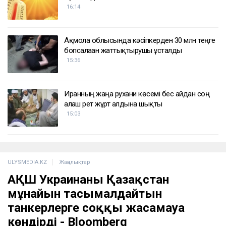
16:14
Ақмола облысында кәсіпкерден 30 млн теңге
бопсалаған жаттықтырушы ұсталды
15:36
Иранның жаңа рухани көсемі бес айдан соң
алғаш рет жұрт алдына шықты
15:03
ULYSMEDIA.KZ
Жаңалықтар
АҚШ Украинаны Қазақстан
мұнайын тасымалдайтын
танкерлерге соққы жасамауға
көндірді - Bloomberg