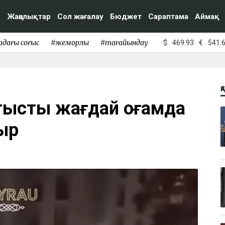
Жаңалықтар
Сол жағалау
Бюджет
Сараптама
Аймақ
адағы соғыс
#жемқорлық
#тағайындау
$
469.93
€
541.
Қ
атысты жағдай қоғамда
ыр