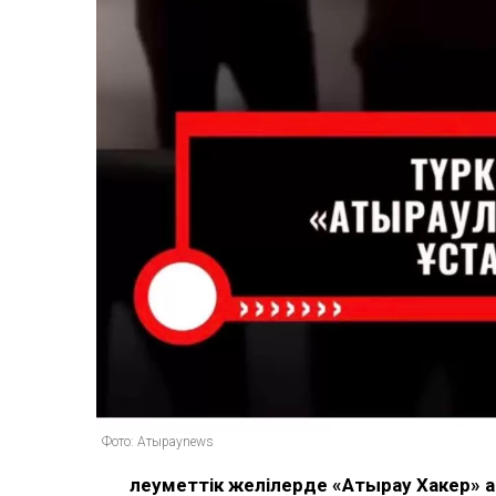
Фото: Атырауnews
Әлеуметтік желілерде «Атырау Хакер»