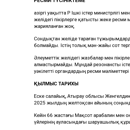
РЕСМИ ТҮСІНІКТЕМЕ
Қазіргі уақытта ҚР Ішкі істер министрлігі 
желідегі пікірлерге қатысты жеке ресми
жарияланған жоқ.
Сондықтан желіде тараған тұжырымдарды
болмайды. Істің толық мән-жайы сот терге
Әлеуметтік желідегі жазбалар мен пікір
алмастырмайды. Мұндай резонансты істе
уәкілетті органдардың ресми мәліметтері н
ҚЫЛМЫС ТАРИХЫ
Еске салайық, Атырау облысы Женгелдин
2025 жылдың желтоқсан айының соңында 
Кейін 66 жастағы Мақсот Қарабалин мен о
үйлерінің ауласындағы шаруашылық құ