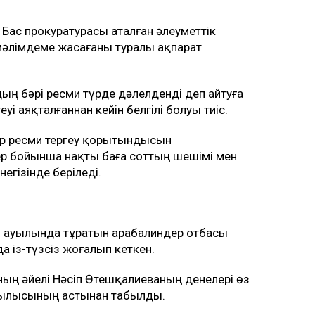
мен Бас прокуратурасы аталған әлеуметтік
 мәлімдеме жасағаны туралы ақпарат
ң бәрі ресми түрде дәлелденді деп айтуға
уі аяқталғаннан кейін белгілі болуы тиіс.
лер ресми тергеу қорытындысын
р бойынша нақты баға соттың шешімі мен
егізінде беріледі.
 ауылында тұратын Қарабалиндер отбасы
із-түзсіз жоғалып кеткен.
ның әйелі Нәсіп Өтешқалиеваның денелері өз
рылысының астынан табылды.