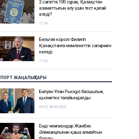
2 сағатта 100 сұрақ: Қазақстан
азаматтығын алу үшін тест қалай
өтеді?
17:59
Бельгия королі Филипп
Қазақстанға мемлекеттік сапармен
келеді
17:25
СПОРТ ЖАҢАЛЫҚТАРЫ
Балуан Ұлан Рысқұл басшылық
қызметке тағайындалды
09:22, 06.03.2025
Енді чемпиондар Жәнібек
Әлімханұлынан қаша алмайтын
болды