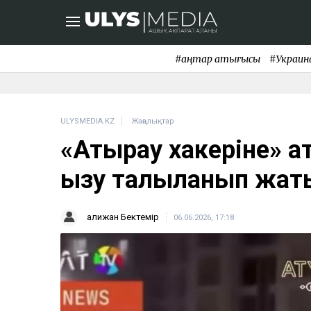
#қаңтар қақтығысы
#Украин
ULYSMEDIA.KZ
Жаңалықтар
«Атырау хакеріне» қ
қызу талқыланып жат
Қалижан Бектемір
06.06.2026, 17:18