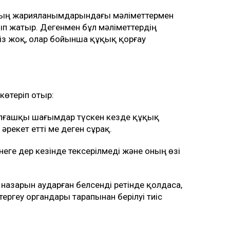
 оның жарияланымдарындағы мәліметтермен
лып жатыр. Дегенмен бұл мәліметтердің
із жоқ, олар бойынша құқық қорғау
көтеріп отыр:
лғашқы шағымдар түскен кезде құқық
әрекет етті ме деген сұрақ.
ге дер кезінде тексерілмеді және оның өзі
м назарын аударған белсенді ретінде қолдаса,
 тергеу органдары тарапынан берілуі тиіс