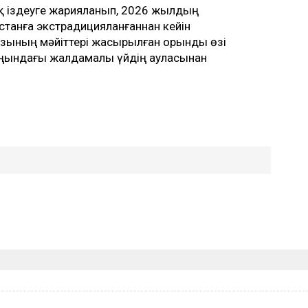
қ іздеуге жарияланып, 2026 жылдың
станға экстрадицияланғаннан кейін
ызының мәйіттері жасырылған орынды өзі
аңындағы жалдамалы үйдің ауласынан