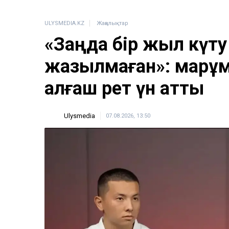
ULYSMEDIA.KZ
Жаңалықтар
«Заңда бір жыл күту
жазылмаған»: марқұ