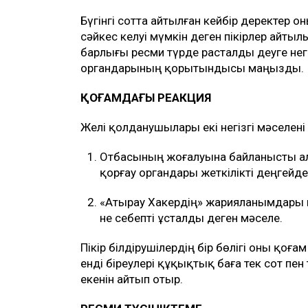
Бүгінгі сотта айтылған кейбір деректер
сәйкес келуі мүмкін деген пікірлер айты
барлығы ресми түрде расталды деуге нег
органдарының қорытындысы маңызды.
ҚОҒАМДАҒЫ РЕАКЦИЯ
Желі қолданушылары екі негізгі мәселені 
Отбасының жоғалуына байланысты а
қорғау органдары жеткілікті деңгейде 
«Атырау Хакердің» жарияланымдары не
не себепті ұсталды деген мәселе.
Пікір білдірушілердің бір бөлігі оны қоға
енді біреулері құқықтық баға тек сот пен
екенін айтып отыр.