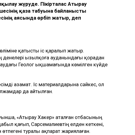
ылау жүруде. Пікірталас Атырау
шесінің қаза табуына байланысты
сінің аясында өрбіп жатыр, деп
 өліміне қатысты іс қаралып жатыр.
ң денелері Қызылқоға ауданындағы қорадан
раудағы Геолог ықшамағында көмілген күйде
імді азамат. Іс материалдарына сәйкес, ол
олжамдар да айтылған.
ынша, «Атырау Хакер» аталған отбасының
был қағып, Сарсемәлиевтің елден кеткені,
өтпегені туралы ақпарат жариялаған.