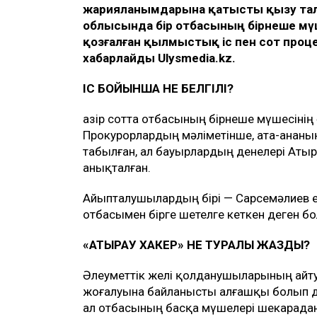
жарияланымдарына қатысты қызу талқ
облысында бір отбасының бірнеше мү
қозғалған қылмыстық іс пен сот проце
хабарлайды Ulysmedia.kz.
ІС БОЙЫНША НЕ БЕЛГІЛІ?
Қазір сотта отбасының бірнеше мүшесінің
Прокурорлардың мәліметінше, ата-ананы
табылған, ал бауырлардың денелері Аты
анықталған.
Айыпталушылардың бірі — Сарсемәлиев ес
отбасымен бірге шетелге кеткен деген б
«АТЫРАУ ХАКЕР» НЕ ТУРАЛЫ ЖАЗДЫ?
Әлеуметтік желі қолданушыларының айту
жоғалуына байланысты алғашқы болып да
ал отбасының басқа мүшелері шекарадан 