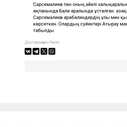
Сәрсемәлиев пен оның әйелі халықаралы
ақпанында Бали аралында ұсталған. Қазақ
Сәрсемәлиев Қарабалиндердің ұлы мен қ
көрсеткен. Олардың сүйектері Атырау м
табылды.
Достарыңмен бөліс