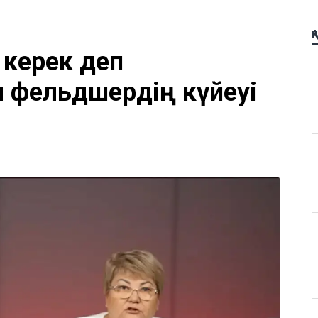
Қ
 керек деп
м фельдшердің күйеуі