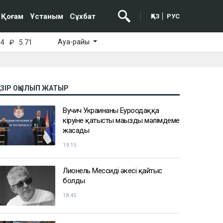
Қоғам
Ұстаным
Сұхбат
ҚАЗ
РУС
Ауа-райы
64
₽
5.71
АЗІР ОҚЫЛЫП ЖАТЫР
Вучич Украинаның Еуроодаққа
кіруіне қатысты маңызды мәлімдеме
жасады
19:15
Лионель Мессидің әкесі қайтыс
болды
18:45