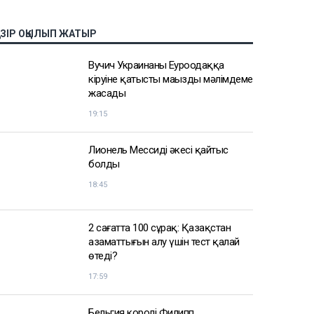
АЗІР ОҚЫЛЫП ЖАТЫР
Вучич Украинаның Еуроодаққа
кіруіне қатысты маңызды мәлімдеме
жасады