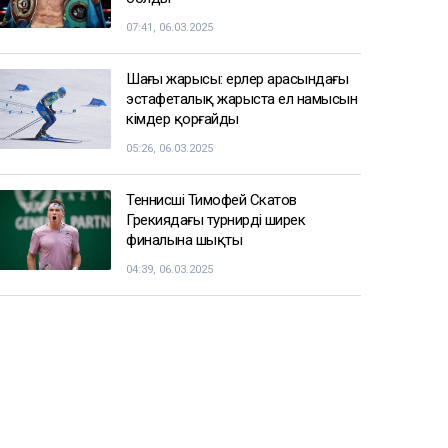
07:41, 06.03.2025
Шаңғы жарысы: ерлер арасындағы
эстафеталық жарыста ел намысын
кімдер қорғайды
05:26, 06.03.2025
Теннисші Тимофей Скатов
Грекиядағы турнирдің ширек
финалына шықты
04:39, 06.03.2025