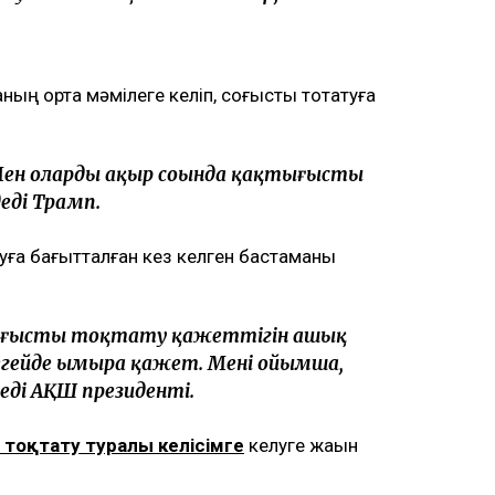
ң ортақ мәмілеге келіп, соғысты тоқтатуға
ен олардың ақыр соңында қақтығысты
еді Трамп.
уға бағытталған кез келген бастаманы
тығысты тоқтату қажеттігін ашық
еңгейде ымыра қажет. Менің ойымша,
деді АҚШ президенті.
 тоқтату туралы келісімге
келуге жақын