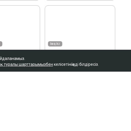
айдаланамыз.
қ туралы шарттарымызбен
келісетініңізді білдіресіз.