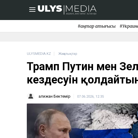
#қаңтар қақтығысы
#Украин
ULYSMEDIA.KZ
Жаңалықтар
Трамп Путин мен Зел
кездесуін қолдайты
Қалижан Бектемір
07.06.2026, 12:35