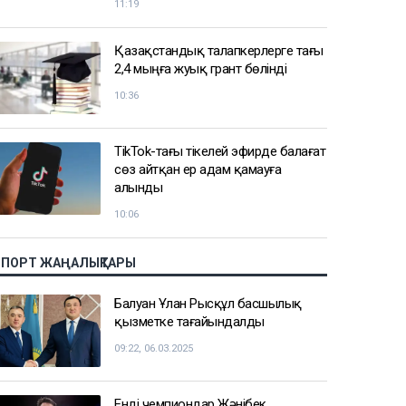
11:19
Қазақстандық талапкерлерге тағы
2,4 мыңға жуық грант бөлінді
10:36
TikTok-тағы тікелей эфирде балағат
сөз айтқан ер адам қамауға
алынды
10:06
СПОРТ ЖАҢАЛЫҚТАРЫ
Балуан Ұлан Рысқұл басшылық
қызметке тағайындалды
09:22, 06.03.2025
Енді чемпиондар Жәнібек