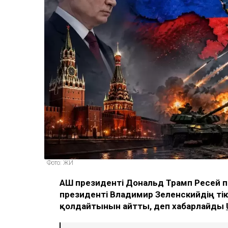
Фото: ЖИ
АҚШ президенті Дональд Трамп Ресей 
президенті Владимир Зеленскийдің тік
қолдайтынын айтты, деп хабарлайды