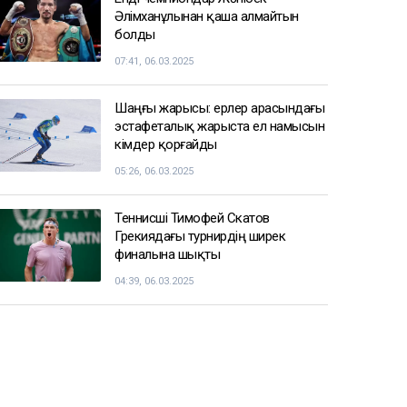
Әлімханұлынан қаша алмайтын
болды
07:41, 06.03.2025
Шаңғы жарысы: ерлер арасындағы
эстафеталық жарыста ел намысын
кімдер қорғайды
05:26, 06.03.2025
Теннисші Тимофей Скатов
Грекиядағы турнирдің ширек
финалына шықты
04:39, 06.03.2025