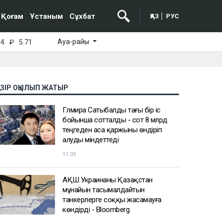
Қоғам
Ұстаным
Сұхбат
ҚАЗ
РУС
Ауа-райы
64
₽
5.71
АЗІР ОҚЫЛЫП ЖАТЫР
Гүлмира Сатыбалды тағы бір іс
бойынша сотталды - сот 8 млрд
теңгеден аса қаржыны өндіріп
алуды міндеттеді
11:39
АҚШ Украинаны Қазақстан
мұнайын тасымалдайтын
танкерлерге соққы жасамауға
көндірді - Bloomberg