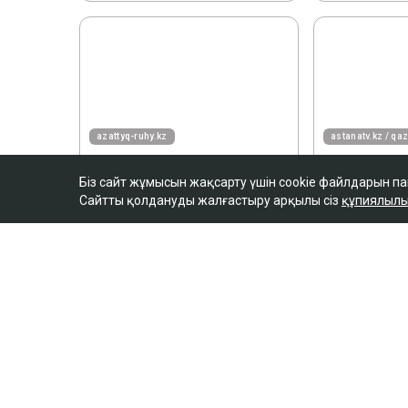
Біз сайт жұмысын жақсарту үшін cookie файлдарын п
Сайтты қолдануды жалғастыру арқылы сіз
құпиялылы