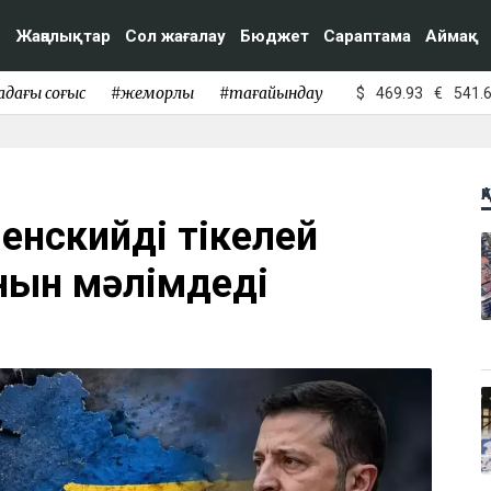
Жаңалықтар
Сол жағалау
Бюджет
Сараптама
Аймақ
адағы соғыс
#жемқорлық
#тағайындау
$
469.93
€
541.
Қ
енскийдің тікелей
нын мәлімдеді