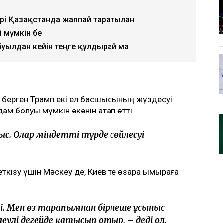
ері Қазақстанда жаппай таратылған
і мүмкін бе
буылдан кейін теңге құлдырай ма
п берген Трамп екі ел басшысының жүздесуі
ам болуы мүмкін екенін атап өтті.
рыс. Олар міндетті түрде сөйлесуі
жеткізу үшін Мәскеу де, Киев те өзара ымыраға
леді. Мен өз тарапымнан бірнеше ұсыныс
улі деңгейде қатысып отыр, – деді ол.