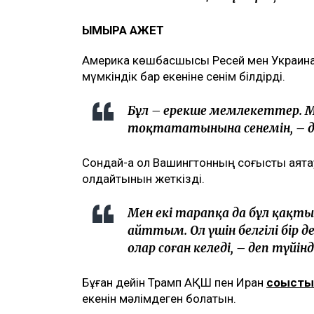
ЫМЫРА ҚАЖЕТ
Америка көшбасшысы Ресей мен Украинаны
мүмкіндік бар екеніне сенім білдірді.
Бұл – ерекше мемлекеттер. М
тоқтататынына сенемін, – д
Сондай-ақ ол Вашингтонның соғысты аяқта
қолдайтынын жеткізді.
Мен екі тарапқа да бұл қақ
айттым. Ол үшін белгілі бір д
олар соған келеді, – деп түйін
Бұған дейін Трамп АҚШ пен Иран
соғысты
екенін мәлімдеген болатын.