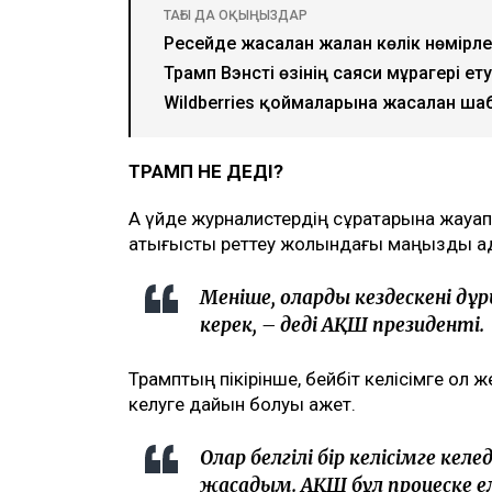
ТАҒЫ ДА ОҚЫҢЫЗДАР
Ресейде жасалған жалған көлік нөмірл
Трамп Вэнсті өзінің саяси мұрагері ету
Wildberries қоймаларына жасалған ша
ТРАМП НЕ ДЕДІ?
Ақ үйде журналистердің сұрақтарына жауа
қақтығысты реттеу жолындағы маңызды қад
Меніңше, олардың кездескені дұ
керек, – деді АҚШ президенті.
Трамптың пікірінше, бейбіт келісімге қол 
келуге дайын болуы қажет.
Олар белгілі бір келісімге ке
жасадым. АҚШ бұл процеске еле