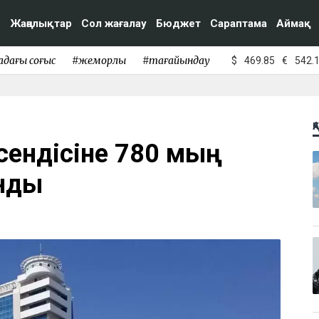
Жаңалықтар
Сол жағалау
Бюджет
Сараптама
Аймақ
адағы соғыс
#жемқорлық
#тағайындау
$
469.85
€
542.
Қ
лсендісіне 780 мың
нды