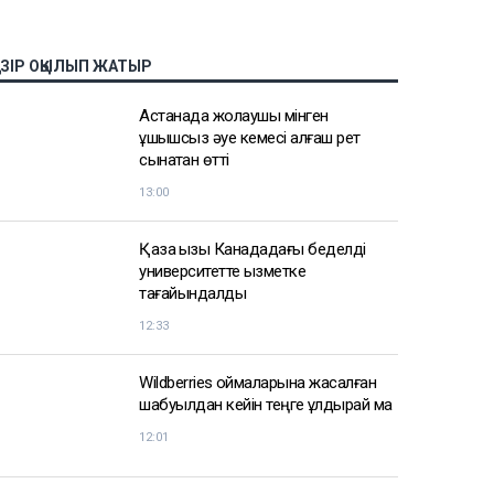
АЗІР ОҚЫЛЫП ЖАТЫР
Астанада жолаушы мінген
ұшқышсыз әуе кемесі алғаш рет
сынақтан өтті
13:00
Қазақ қызы Канададағы беделді
университетте қызметке
тағайындалды
12:33
Wildberries қоймаларына жасалған
шабуылдан кейін теңге құлдырай ма
12:01