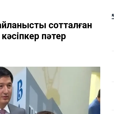
Қ
айланысты сотталған
 кәсіпкер пәтер