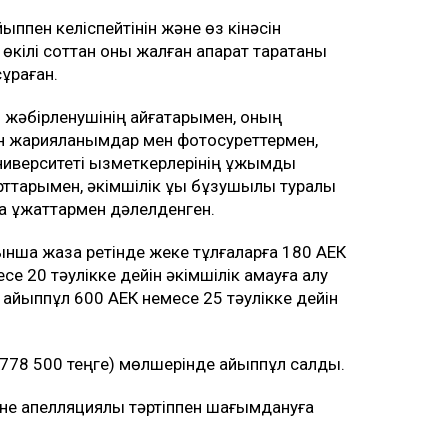
ппен келіспейтінін және өз кінәсін
кілі соттан оны жалған ақпарат таратқаны
сұраған.
і жәбірленушінің айғақтарымен, оның
ан жарияланымдар мен фотосуреттермен,
иверситеті қызметкерлерінің ұжымдық
арымен, әкімшілік құқық бұзушылық туралы
а құжаттармен дәлелденген.
ынша жаза ретінде жеке тұлғаларға 180 АЕК
е 20 тәулікке дейін әкімшілік қамауға алу
айыппұл 600 АЕК немесе 25 тәулікке дейін
 (778 500 теңге) мөлшерінде айыппұл салды.
әне апелляциялық тәртіппен шағымдануға