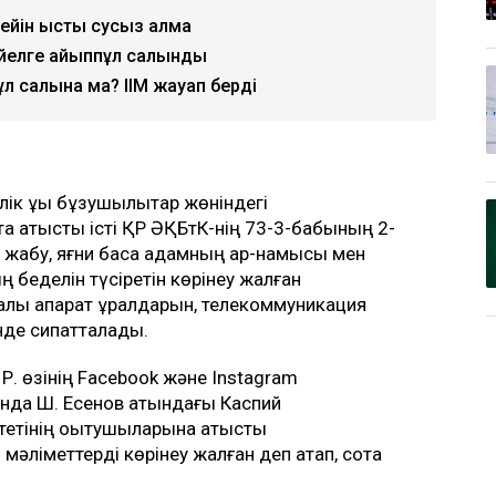
ін ыстық сусыз қалмақ
 әйелге айыппұл салынды
ұл салына ма? ІІМ жауап берді
ік құқық бұзушылықтар жөніндегі
а қатысты істі ҚР ӘҚБтК-нің 73-3-бабының 2-
а жабу, яғни басқа адамның ар-намысы мен
ның беделін түсіретін көрінеу жалған
алық ақпарат құралдарын, телекоммуникация
нде сипатталады.
Р. өзінің Facebook және Instagram
ында Ш. Есенов атындағы Каспий
тетінің оқытушыларына қатысты
мәліметтерді көрінеу жалған деп атап, сотқа