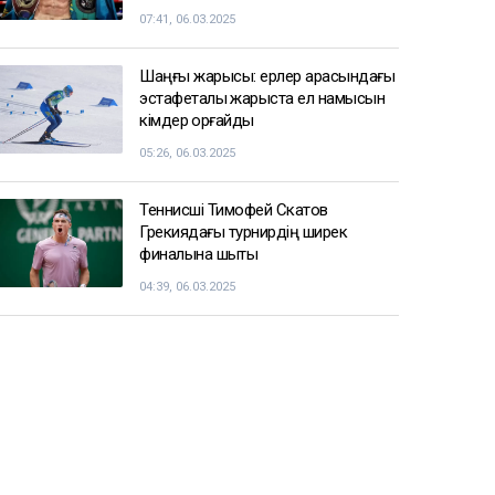
07:41, 06.03.2025
Шаңғы жарысы: ерлер арасындағы
эстафеталық жарыста ел намысын
кімдер қорғайды
05:26, 06.03.2025
Теннисші Тимофей Скатов
Грекиядағы турнирдің ширек
финалына шықты
04:39, 06.03.2025