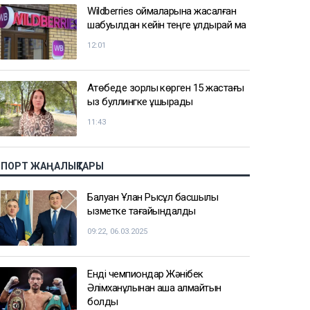
Wildberries қоймаларына жасалған
шабуылдан кейін теңге құлдырай ма
12:01
Ақтөбеде зорлық көрген 15 жастағы
қыз буллингке ұшырады
11:43
СПОРТ ЖАҢАЛЫҚТАРЫ
Балуан Ұлан Рысқұл басшылық
қызметке тағайындалды
09:22, 06.03.2025
Енді чемпиондар Жәнібек
Әлімханұлынан қаша алмайтын
болды