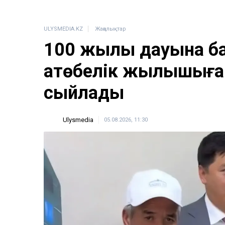
ULYSMEDIA.KZ
Жаңалықтар
100 жылқы дауына б
ақтөбелік жылқышыға
сыйлады
Ulysmedia
05.08.2026, 11:30