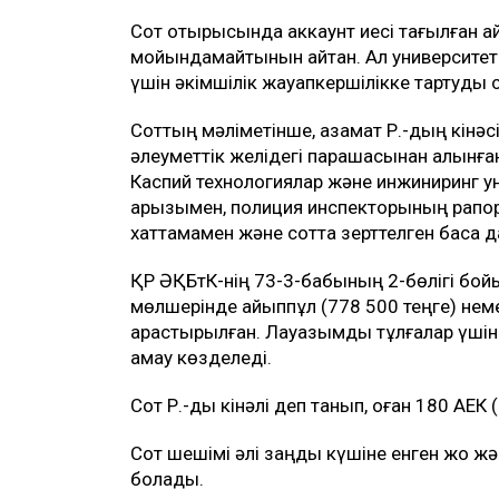
Сот отырысында аккаунт иесі тағылған айы
мойындамайтынын айтқан. Ал университет ө
үшін әкімшілік жауапкершілікке тартуды 
Соттың мәліметінше, азамат Р.-дың кінәс
әлеуметтік желідегі парақшасынан алынғ
Каспий технологиялар және инжиниринг ун
арызымен, полиция инспекторының рапортт
хаттамамен және сотта зерттелген басқа д
ҚР ӘҚБтК-нің 73-3-бабының 2-бөлігі бой
мөлшерінде айыппұл (778 500 теңге) немес
қарастырылған. Лауазымды тұлғалар үшін 
қамау көзделеді.
Сот Р.-ды кінәлі деп танып, оған 180 АЕК
Сот шешімі әлі заңды күшіне енген жоқ ж
болады.