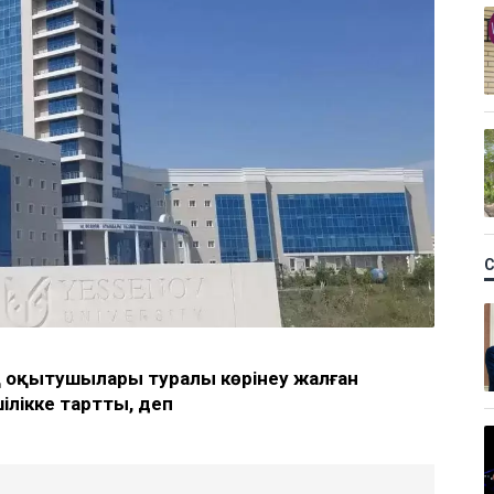
ң оқытушылары туралы көрінеу жалған
ілікке тартты, деп