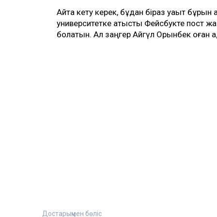
Айта кету керек, бұдан біраз уақыт бұрын 
университетке қатысты Фейсбукте пост жа
болатын. Ал заңгер Айгүл Орынбек оған а
Достарыңмен бөліс