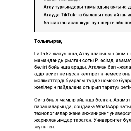
Ақтау тұрғындары тамыздың аяғына дей
Ақтауда TikTok-та былапыт сөз айтқан
65 жастан асқан жүргізушілерге айыпп
Толығырақ
Lada.kz жазуынша, Ақтау қаласының әкімшіл
мамандандырылған соты Р. есімді азаматқ
бөлігі бойынша қарады. Аталған бап «жал
қадір-қасиетіне нұқсан келтіретін немесе о
мәліметтерді бұқаралық түрде немесе бұқар
желілерін пайдалана отырып тарату» реті
Оқиға биыл мамыр айында болған. Азамат 
парақшаларында, сондай-ақ WhatsApp чат
технологиялар және инжиниринг универси
жарияланымдар таратқан. Университет бұл 
жүгінген.