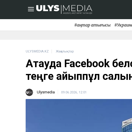
#қаңтар қақтығысы
#Украин
ULYSMEDIA.KZ
Жаңалықтар
Ақтауда Facebook бе
теңге айыппұл салы
Ulysmedia
09.06.2026, 12:01