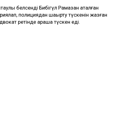
ақтаулық белсенді Бибігүл Рамазан аталған
риялап, полициядан шақырту түскенін жазған
двокат ретінде араша түскен еді.