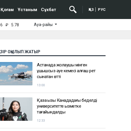
Қоғам
Ұстаным
Сұхбат
ҚАЗ
РУС
Ауа-райы
16
₽
5.78
АЗІР ОҚЫЛЫП ЖАТЫР
Астанада жолаушы мінген
ұшқышсыз әуе кемесі алғаш рет
сынақтан өтті
13:00
Қазақ қызы Канададағы беделді
университетте қызметке
тағайындалды
12:33