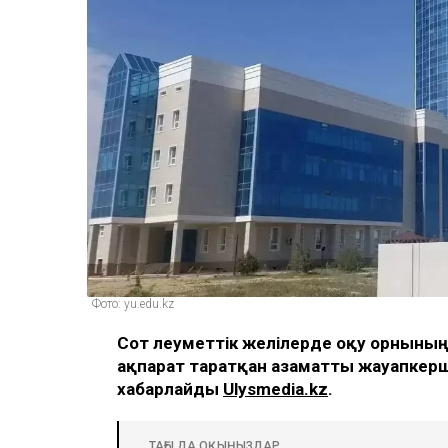
Фото: yu.edu.kz
Сот әлеуметтік желілерде оқу орныны
ақпарат таратқан азаматты жауапкерш
хабарлайды
Ulysmedia.kz
.
ТАҒЫ ДА ОҚЫҢЫЗДАР