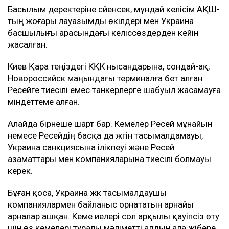
Басылым деректеріне сүйенсек, мұндай келісім АҚШ-
тың жоғары лауазымды өкілдері мен Украина
басшылығы арасындағы келіссөздерден кейін
жасалған.
Киев Қара теңіздегі КҚК нысандарына, сондай-ақ,
Новороссийск маңындағы терминалға бет алған
Ресейге тиесілі емес танкерлерге шабуыл жасамауға
міндеттеме алған.
Алайда бірнеше шарт бар. Кемелер Ресей мұнайын
немесе Ресейдің басқа да жүгін тасымалдамауы,
Украина санкциясына ілікпеуі және Ресей
азаматтары мен компанияларына тиесілі болмауы
керек.
Бұған қоса, Украина жүк тасымалдаушы
компаниялармен байланыс орнататын арнайы
арналар ашқан. Кеме иелері сол арқылы қауіпсіз өту
үшін өз кемелері туралы мәліметті алдын ала жібере