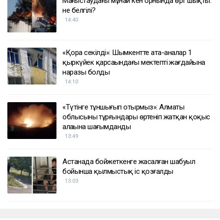
Маңғыстаудағы мұнай кен орнында өрт шықты:
не белгілі?
14:40
«Қора секілді»: Шымкентте ата-аналар 1
қыркүйек қарсаңындағы мектептің жағдайына
наразы болды
14:10
«Түтінге тұншығып отырмыз»: Алматы
облысының тұрғындары өртеніп жатқан қоқыс
алаңына шағымданды
13:49
Астанада бойжеткенге жасалған шабуыл
бойынша қылмыстық іс қозғалды
13:03