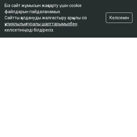
Біз сайт жұмысын жақсарту үшін cookie
файлдарын пайдаланамыз.
Келісемін
Сайтты қолдануды жалғастыру арқылы сіз
құпиялылық туралы шарттарымызбен
келісетініңізді білдіресіз.
ҚАЗІР ОҚЫЛЫП ЖАТЫР
Маңғыстаудағы мұнай кен орнында өрт шықты:
не белгілі?
14:40