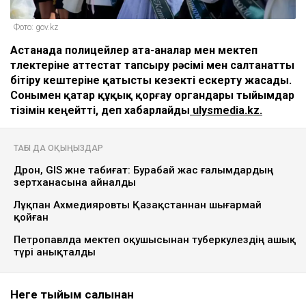
Фото: gov.kz
Астанада полицейлер ата-аналар мен мектеп
түлектеріне аттестат тапсыру рәсімі мен салтанатты
бітіру кештеріне қатысты кезекті ескерту жасады.
Сонымен қатар құқық қорғау органдары тыйымдар
тізімін кеңейтті, деп хабарлайды
ulysmedia.kz.
ТАҒЫ ДА ОҚЫҢЫЗДАР
Дрон, GIS және табиғат: Бурабай жас ғалымдардың
зертханасына айналды
Лұқпан Ахмедияровты Қазақстаннан шығармай
қойған
Петропавлда мектеп оқушысынан туберкулездің ашық
түрі анықталды
Неге тыйым салынған