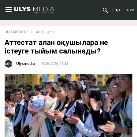
ҚАЗ
РУС
ULYSMEDIA.KZ
Жаңалықтар
Аттестат алған оқушыларға не
істеуге тыйым салынады?
Ulysmedia
10.06.2026, 13:33