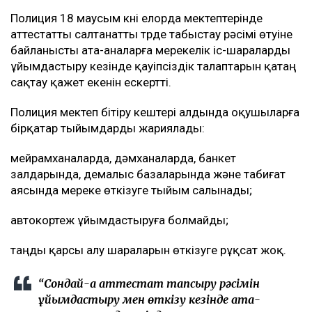
Полиция 18 маусым күні елорда мектептерінде
аттестатты салтанатты түрде табыстау рәсімі өтуіне
байланысты ата-аналарға мерекелік іс-шараларды
ұйымдастыру кезінде қауіпсіздік талаптарын қатаң
сақтау қажет екенін ескертті.
Полиция мектеп бітіру кештері алдында оқушыларға
бірқатар тыйымдарды жариялады:
мейрамханаларда, дәмханаларда, банкет
залдарында, демалыс базаларында және табиғат
аясында мереке өткізуге тыйым салынады;
автокортеж ұйымдастыруға болмайды;
таңды қарсы алу шараларын өткізуге рұқсат жоқ.
“Сондай-ақ аттестат тапсыру рәсімін
ұйымдастыру мен өткізу кезінде ата-