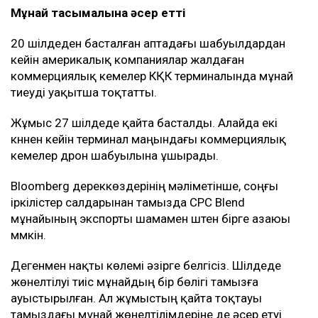
Мұнай тасымалына әсер етті
20 шілдеден басталған аптадағы шабуылдардан
кейін америкалық компаниялар жалдаған
коммерциялық кемелер КҚК терминалында мұнай
тиеуді уақытша тоқтатты.
Жұмыс 27 шілдеде қайта басталды. Алайда екі
күннен кейін терминал маңындағы коммерциялық
кемелер дрон шабуылына ұшырады.
Bloomberg дереккөздерінің мәліметінше, соңғы
іркілістер салдарынан тамызда CPC Blend
мұнайының экспорты шамамен үштен бірге азаюы
мүмкін.
Дегенмен нақты көлемі әзірге белгісіз. Шілдеде
жөнелтілуі тиіс мұнайдың бір бөлігі тамызға
ауыстырылған. Ал жұмыстың қайта тоқтауы
тамыздағы мұнай жөнелтілімдеріне де әсер етуі