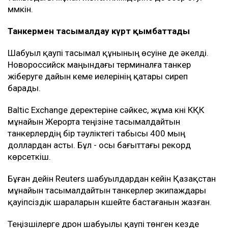
мүмкін.
Танкермен тасымалдау күрт қымбаттады
Шабуыл қаупі тасымал құнының өсуіне де әкелді.
Новороссийск маңындағы терминалға танкер
жіберуге дайын кеме иелерінің қатары сиреп
барады.
Baltic Exchange деректеріне сәйкес, жұма күні КҚК
мұнайын Жерорта теңізіне тасымалдайтын
танкерлердің бір тәуліктегі табысы 400 мың
доллардан асты. Бұл - осы бағыттағы рекорд
көрсеткіш.
Бұған дейін Reuters шабуылдардан кейін Қазақстан
мұнайын тасымалдайтын танкерлер экипаждары
қауіпсіздік шараларын күшейте бастағанын жазған.
Теңізшілерге дрон шабуылы қаупі төнген кезде