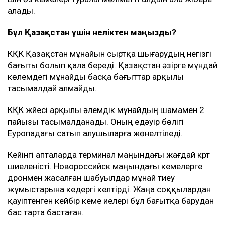
алады.
Бұл Қазақстан үшін неліктен маңызды?
КҚК Қазақстан мұнайын сыртқа шығарудың негізгі
бағыты болып қала береді. Қазақстан әзірге мұндай
көлемдегі мұнайды басқа бағыттар арқылы
тасымалдай алмайды.
КҚК жүйесі арқылы әлемдік мұнайдың шамамен 2
пайызы тасымалданады. Оның едәуір бөлігі
Еуропадағы сатып алушыларға жөнелтіледі.
Кейінгі апталарда терминал маңындағы жағдай күрт
шиеленісті. Новороссийск маңындағы кемелерге
дронмен жасалған шабуылдар мұнай тиеу
жұмыстарына кедергі келтірді. Жаңа соққылардан
қауіптенген кейбір кеме иелері бұл бағытқа барудан
бас тарта бастаған.