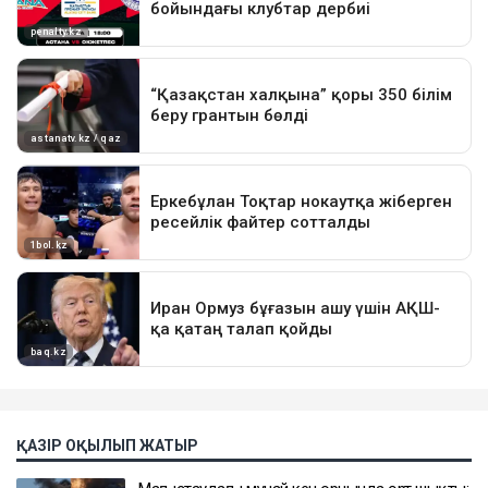
ҚАЗІР ОҚЫЛЫП ЖАТЫР