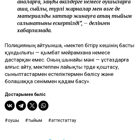
аналарға, заңды өкілдерге немесе оқушыларға
ақша, сыйлық, түрлі жарналар мен өзге де
материалдық заттар жинауға қатаң тыйым
салынатыны ескертілді”, – делінген
хабарламада.
Полицияның айтуынша, «мектеп бітіру кешінің басты
құндылығы — қымбат мейрамхана немесе
дастарқан емес. Оның шынайы мәні — ұстаздарға
алғыс айту, мектеппен лайықты түрде қоштасу,
сыныптастармен естеліктермен бөлісу және
болашаққа сеніммен қадам басу».
Достарыңмен бөліс
оқушы
тыйым
аттестаттау