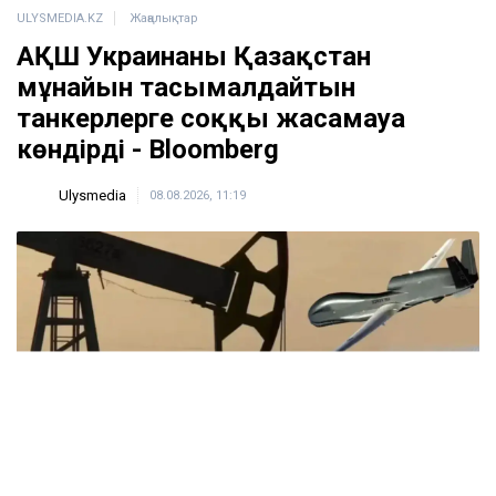
ULYSMEDIA.KZ
Жаңалықтар
АҚШ Украинаны Қазақстан
мұнайын тасымалдайтын
танкерлерге соққы жасамауға
көндірді - Bloomberg
Ulysmedia
08.08.2026, 11:19