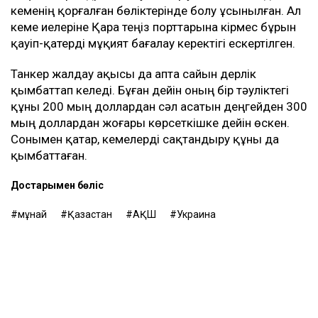
кеменің қорғалған бөліктерінде болу ұсынылған. Ал
кеме иелеріне Қара теңіз порттарына кірмес бұрын
қауіп-қатерді мұқият бағалау керектігі ескертілген.
Танкер жалдау ақысы да апта сайын дерлік
қымбаттап келеді. Бұған дейін оның бір тәуліктегі
құны 200 мың доллардан сәл асатын деңгейден 300
мың доллардан жоғары көрсеткішке дейін өскен.
Сонымен қатар, кемелерді сақтандыру құны да
қымбаттаған.
Достарыңмен бөліс
мұнай
Қазақстан
АҚШ
Украина