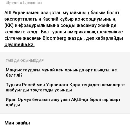
Ulysmedia.kz коллажы
АҚШ Украинамен Қазақстан мұнайының басым бөлігі
экспортталатын Каспий құбыр консорциумының
(КҚК) инфрақұрылымына соққы жасамау жөнінде
келісімге келді. Бұл туралы америкалық шенеунікке
сілтеме жасаған Bloomberg жазды, деп хабарлайды
Ulysmedia.kz.
ТАҒЫ ДА ОҚЫҢЫЗДАР
Маңғыстаудағы мұнай кен орнында өрт шықты: не
белгілі?
Түркия Ресей мен Украинаға Қара теңіздегі кемелерге
шабуылды тоқтатуды ұсынды
Иран Ормуз бұғазын ашу үшін АҚШ-қа бірқатар шарт
қойды
Мән-жайы